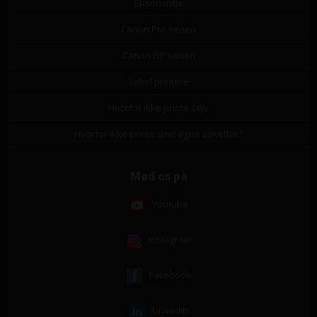
Epson miljø
Canon Pro serien
Canon GP serien
Label printere
Hvorfor ikke printe selv
Hvorfor ikke printe dine egne etiketter?
Mød os på
Youtube
Instagram
Facebook
Linkedin