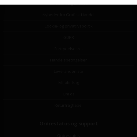
Guide til valg af papir
Nyheder fra Grafisk-Handel
Cookie- og privatlivspolitik
GDPR
Fortrydelsesret
Handelsbetingelser
Leverandørliste
Miljøbidrag
Om os
Returfragtlabel
Ordrestatus og support
Ordrestatus