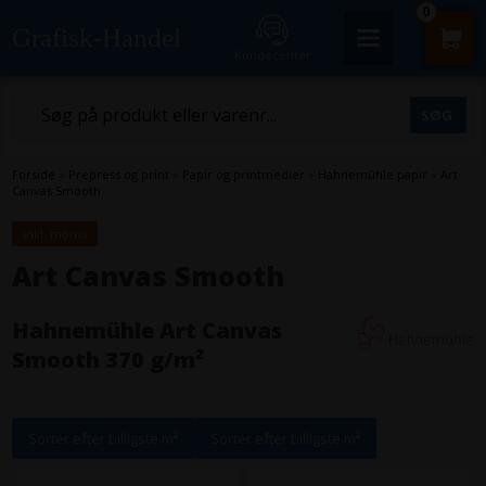
0
Grafisk-Handel
Kundecenter
Forside
»
Prepress og print
»
Papir og printmedier
»
Hahnemühle papir
»
Art
Canvas Smooth
inkl. moms
Art Canvas Smooth
Hahnemühle Art Canvas
Smooth 370 g/m²
Sorter efter billigste m²
Sorter efter billigste m²