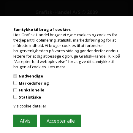
Grafisk-Handel A/S © 2009
Kærgårdsvej 1, 2650 Hvidovre
Tlf. 36 86 80 80
Samtykke til brug af cookies
Email: shop@grafisk-handel.dk
Hos Grafisk-Handel bruger vi egne cookies og cookies fra
CVR: 27 39 12 14
tredjepart til optimering, statistik, markedsføring og for at
målrette indhold. Vi bruger cookies til at forbedrer
Jeg handler som
Vi bestræber os på at besvare din mail indenfor 2 timer i hverdagen
brugervenligheden på vores side og gør det derfor endnu
lettere for at dig at besøge og bruge Grafisk-Handel. Klik på
"Accepter fuld weboplevelse" for at give dit samtykke til
PRIVAT
brugen af cookies.
Læs mere.
PRISER INKL. MOMS
Nødvendige
ERHVERV
Markedsføring
PRISER EKSKL. MOMS
Funktionelle
Information
Statistiske
Kundeservice
Vis cookie detaljer
Leasing
Papirformater og ICC profiler