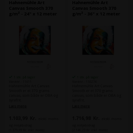
Hahnemühle Art
Hahnemühle Art
Canvas Smooth 370
Canvas Smooth 370
g/m² - 24" x 12 meter
g/m² - 36" x 12 meter
1 stk. på lager
1 stk. på lager
Varenr.: 11611
Varenr.: 110274
Hahnemühle Art Canvas
Hahnemühle Art Canvas
Smooth er et 370 grams
Smooth er et 370 grams
canvas, som både er OBA og
canvas, som både er OBA og
syrefrit.
syrefrit.
Det gør Art Canvas Smooth til
Det gør Art Canvas Smooth til
Læs mere
Læs mere
et oplagt valg til at lave FineArt
et oplagt valg til at lave FineArt
kunst og canvas print. Art
kunst og canvas print. Art
1.103,99
Kr.
1.716,98
Kr.
ekskl. moms
ekskl. moms
Canvas Smooth er et mat
Canvas Smooth er et mat
canvas med en meget blød og
canvas med en meget blød og
og miljøbidrag
og miljøbidrag
jævn struktur i overfladen.
jævn struktur i overfladen.
(1.379,99 Kr. inkl. moms)
(2.146,23 Kr. inkl. moms)