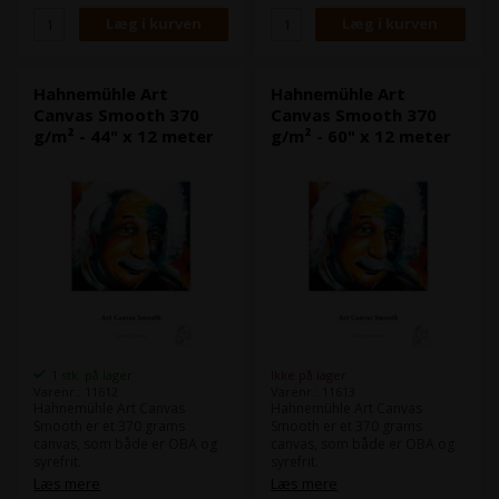
Det er naturligt hvidt og dine
Det er naturligt hvidt og dine
print får både med dybe sorte
print får både med dybe sorte
og levende farver.
og levende farver.
Hahnemühle demobillede
Hahnemühle demobillede
illustrerer med hvordan et
illustrerer med hvordan et
kunstværks sammenspil
kunstværks sammenspil
Hahnemühle Art
Hahnemühle Art
mellem sort og farver tager
mellem sort og farver tager
Canvas Smooth 370
Canvas Smooth 370
sig ud på Hahnemühle Art
sig ud på Hahnemühle Art
g/m² - 44" x 12 meter
g/m² - 60" x 12 meter
Canvas Smooth.
Canvas Smooth.
1 stk. på lager
Ikke på lager
Varenr.: 11612
Varenr.: 11613
Hahnemühle Art Canvas
Hahnemühle Art Canvas
Smooth er et 370 grams
Smooth er et 370 grams
canvas, som både er OBA og
canvas, som både er OBA og
syrefrit.
syrefrit.
Det gør Art Canvas Smooth til
Det gør Art Canvas Smooth til
Læs mere
Læs mere
et oplagt valg til at lave FineArt
et oplagt valg til at lave FineArt