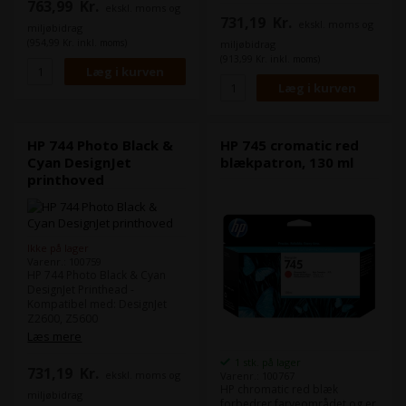
763,99
Kr.
ekskl. moms og
731,19
Kr.
ekskl. moms og
miljøbidrag
(954,99 Kr. inkl. moms)
miljøbidrag
(913,99 Kr. inkl. moms)
HP 744 Photo Black &
HP 745 cromatic red
Cyan DesignJet
blækpatron, 130 ml
printhoved
Ikke på lager
Varenr.: 100759
HP 744 Photo Black & Cyan
DesignJet Printhead -
Kompatibel med: DesignJet
Z2600, Z5600
Læs mere
1 stk. på lager
731,19
Kr.
ekskl. moms og
Varenr.: 100767
HP chromatic red blæk
miljøbidrag
forbedrer farveområdet og er