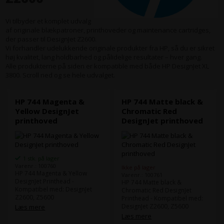
Vi tilbyder et komplet udvalg
af originale blækpatroner, printhoveder og maintenance cartridges,
der passer til DesignJet Z2600.
Vi forhandler udelukkende originale produkter fra HP, så du er sikret
høj kvalitet, lang holdbarhed og pålidelige resultater – hver gang.
Alle produkterne på siden er kompatible med både HP DesignJet XL
3800. Scroll ned og se hele udvalget.
HP 744 Magenta &
HP 744 Matte black &
Yellow DesignJet
Chromatic Red
printhoved
DesignJet printhoved
1 stk. på lager
Varenr.: 100760
Ikke på lager
HP 744 Magenta & Yellow
Varenr.: 100761
DesignJet Printhead -
HP 744 Matte black &
Kompatibel med: DesignJet
Chromatic Red DesignJet
Z2600, Z5600
Printhead - Kompatibel med:
DesignJet Z2600, Z5600
Læs mere
Læs mere