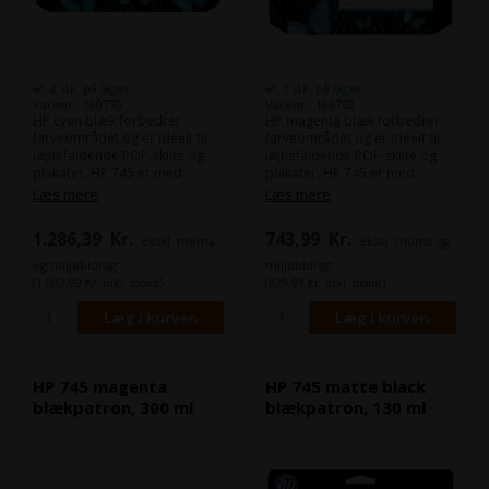
2 stk. på lager
1 stk. på lager
Varenr.: 100770
Varenr.: 100762
HP cyan blæk forbedrer
HP magenta blæk forbedrer
farveområdet og er ideelt til
farveområdet og er ideelt til
iøjnefaldende POP-skilte og
iøjnefaldende POP-skilte og
plakater. HP 745 er med
plakater. HP 745 er med
pigmentbaseret fotoblæk til
pigmentbaseret fotoblæk til
Læs mere
Læs mere
fotos, lærred,
fotos, lærred,
baggrundsbelysning, GIS,
baggrundsbelysning, GIS,
1.286,39
Kr.
743,99
Kr.
ekskl. moms
ekskl. moms og
holdbare kort, tekniske
holdbare kort, tekniske
tegninger. - Kapacitet 300 ml -
tegninger. - Kapacitet 130 ml -
og miljøbidrag
miljøbidrag
Kompatibel med: DesignJet
Kompatibel med: DesignJet
(1.607,99 Kr. inkl. moms)
(929,99 Kr. inkl. moms)
HD Pro MFP, Z2600 PostScript,
HD Pro MFP, Z2600 PostScript,
Z5600 PostScript
Z5600 PostScript
HP 745 magenta
HP 745 matte black
blækpatron, 300 ml
blækpatron, 130 ml