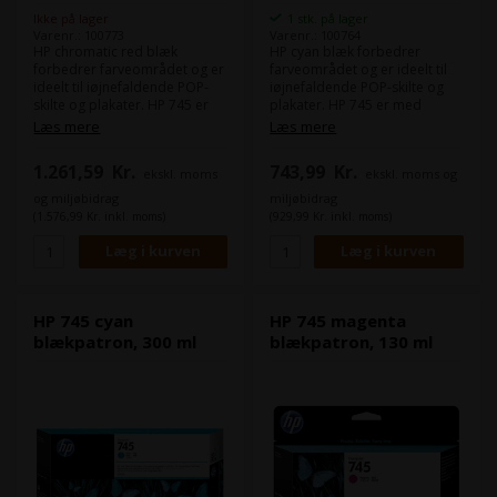
Ikke på lager
1 stk. på lager
Varenr.: 100773
Varenr.: 100764
HP chromatic red blæk
HP cyan blæk forbedrer
forbedrer farveområdet og er
farveområdet og er ideelt til
ideelt til iøjnefaldende POP-
iøjnefaldende POP-skilte og
skilte og plakater. HP 745 er
plakater. HP 745 er med
med pigmentbaseret
pigmentbaseret fotoblæk til
Læs mere
Læs mere
fotoblæk til fotos, lærred,
fotos, lærred,
baggrundsbelysning, GIS,
baggrundsbelysning, GIS,
1.261,59
Kr.
743,99
Kr.
ekskl. moms
ekskl. moms og
holdbare kort, tekniske
holdbare kort, tekniske
tegninger. - Kapacitet 300 ml -
tegninger. - Kapacitet 130 ml -
og miljøbidrag
miljøbidrag
Kompatibel med: DesignJet
Kompatibel med: DesignJet
(1.576,99 Kr. inkl. moms)
(929,99 Kr. inkl. moms)
HD Pro MFP, Z2600 PostScript,
HD Pro MFP, Z2600 PostScript,
Z5600 PostScript
Z5600 PostScript
HP 745 cyan
HP 745 magenta
blækpatron, 300 ml
blækpatron, 130 ml