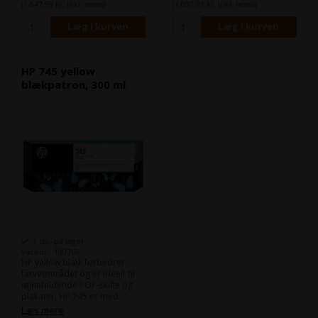
Kompatibel med: DesignJet
Kompatibel med: DesignJet
(1.647,99 Kr. inkl. moms)
(1.097,99 Kr. inkl. moms)
HD Pro MFP, Z2600 PostScript,
HD Pro MFP, Z2600 PostScript,
Z5600 PostScript
Z5600 PostScript
HP 745 yellow
blækpatron, 300 ml
1 stk. på lager
Varenr.: 100769
HP yellow blæk forbedrer
farveområdet og er ideelt til
iøjnefaldende POP-skilte og
plakater. HP 745 er med
pigmentbaseret fotoblæk til
Læs mere