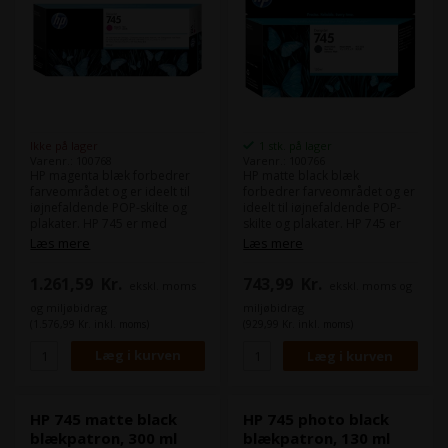
Ikke på lager
1 stk. på lager
Varenr.: 100768
Varenr.: 100766
HP magenta blæk forbedrer
HP matte black blæk
farveområdet og er ideelt til
forbedrer farveområdet og er
iøjnefaldende POP-skilte og
ideelt til iøjnefaldende POP-
plakater. HP 745 er med
skilte og plakater. HP 745 er
pigmentbaseret fotoblæk til
med pigmentbaseret
Læs mere
Læs mere
fotos, lærred,
fotoblæk til fotos, lærred,
baggrundsbelysning, GIS,
baggrundsbelysning, GIS,
1.261,59
Kr.
743,99
Kr.
ekskl. moms
ekskl. moms og
holdbare kort, tekniske
holdbare kort, tekniske
tegninger. - Kapacitet 300 ml -
tegninger. - Kapacitet 130 ml -
og miljøbidrag
miljøbidrag
Kompatibel med: DesignJet
Kompatibel med: DesignJet
(1.576,99 Kr. inkl. moms)
(929,99 Kr. inkl. moms)
HD Pro MFP, Z2600 PostScript,
HD Pro MFP, Z2600 PostScript,
Z5600 PostScript
Z5600 PostScript
HP 745 matte black
HP 745 photo black
blækpatron, 300 ml
blækpatron, 130 ml