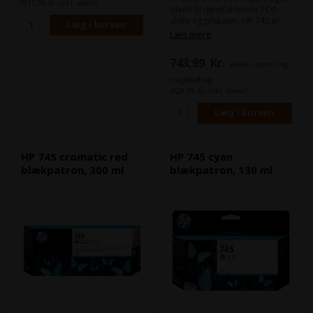
(913,99 Kr. inkl. moms)
ideelt til iøjnefaldende POP-
skilte og plakater. HP 745 er
med pigmentbaseret
Læs mere
fotoblæk til fotos, lærred,
baggrundsbelysning, GIS,
743,99
Kr.
ekskl. moms og
holdbare kort, tekniske
tegninger. - Kapacitet 130 ml -
miljøbidrag
Kompatibel med: DesignJet
(929,99 Kr. inkl. moms)
HD Pro MFP, Z2600 PostScript,
Z5600 PostScript
HP 745 cromatic red
HP 745 cyan
blækpatron, 300 ml
blækpatron, 130 ml