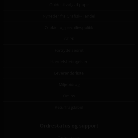
Guide til valg af papir
Nyheder fra Grafisk-Handel
Cookie- og privatlivspolitik
GDPR
Fortrydelsesret
Handelsbetingelser
Leverandørliste
Miljøbidrag
Om os
Returfragtlabel
Ordrestatus og support
Ordrestatus