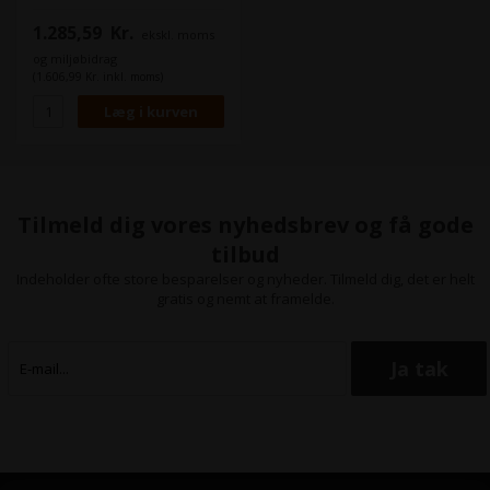
fotos, lærred,
baggrundsbelysning, GIS,
1.285,59
Kr.
ekskl. moms
holdbare kort, tekniske
tegninger. - Kapacitet 300 ml -
og miljøbidrag
Kompatibel med: DesignJet
(1.606,99 Kr. inkl. moms)
HD Pro MFP, Z2600 PostScript,
Z5600 PostScript
Tilmeld dig vores nyhedsbrev og få gode
tilbud
Indeholder ofte store besparelser og nyheder. Tilmeld dig, det er helt
gratis og nemt at framelde.