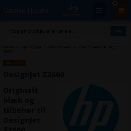
0
Grafisk-Handel
Kundecenter
Forside
»
Prepress og print
»
Blækpatroner
»
HP blækpatroner
»
DesignJet
Z2600
inkl. moms
DesignJet Z2600
Originalt
blæk og
tilbehør til
DesignJet
Z2600