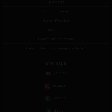
Epson miljø
Canon Pro serien
Canon GP serien
Label printere
Hvorfor ikke printe selv
Hvorfor ikke printe dine egne etiketter?
Mød os på
Youtube
Instagram
Facebook
Linkedin