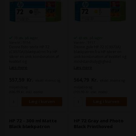
73 stk. på lager
43 stk. på lager
Varenr.: 9114
Varenr.: 9117
Denne foto sorte HP 72
Denne gule HP 72 (C9373A)
(C9370A) blækpatron fra HP
blækpatron fra HP sikrer en
sikrer en unik kombination af
unik kombination af kvalitet og
kvalitet og
modstandsdygtighed.
modstandsdygtighed.
Du får ensartede skarpe, klare
Læs mere
Læs mere
Du får ensartede skarpe, klare
og nøjagtige streger samt
og nøjagtige streger samt
levende farver – selv med
557,59
Kr.
564,79
Kr.
ekskl. moms og
ekskl. moms og
levende farver – selv med
neutrale gråtoner – og
neutrale gråtoner – og
hurtigttørrende,
miljøbidrag
miljøbidrag
hurtigttørrende,
modstandsdygtige print.
(696,99 Kr. inkl. moms)
(705,99 Kr. inkl. moms)
modstandsdygtige print.
Indhold:
130 ml
Indhold:
130 ml
Farve:
Yellow
Farve:
Photo Black
HP 72 - 300 ml Matte
HP 72 Gray and Photo
Black blækpatron
Black Printhoved