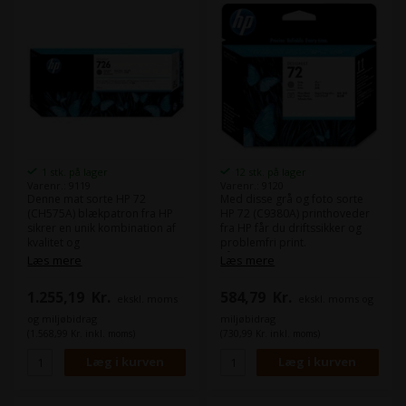
1 stk. på lager
12 stk. på lager
Varenr.: 9119
Varenr.: 9120
Denne mat sorte HP 72
Med disse grå og foto sorte
(CH575A) blækpatron fra HP
HP 72 (C9380A) printhoveder
sikrer en unik kombination af
fra HP får du driftssikker og
kvalitet og
problemfri print.
modstandsdygtighed.
Få præcision ved høje
Læs mere
Læs mere
Du får ensartede skarpe, klare
hastigheder og
og nøjagtige streger samt
tidsbesparende styring af
1.255,19
Kr.
584,79
Kr.
ekskl. moms
ekskl. moms og
levende farver – selv med
forbrugsvarer. Fremstil
neutrale gråtoner – og
professionelle print, og bevar
og miljøbidrag
miljøbidrag
hurtigttørrende,
samtidig en høj produktivitet.
(1.568,99 Kr. inkl. moms)
(730,99 Kr. inkl. moms)
modstandsdygtige print.
Farve:
Gray og Photo Black
Indhold:
300 ml
Farve:
Matte Black