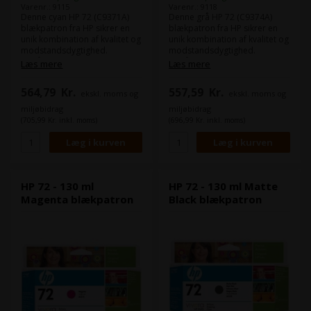
Varenr.: 9115
Varenr.: 9118
Denne cyan HP 72 (C9371A)
Denne grå HP 72 (C9374A)
blækpatron fra HP sikrer en
blækpatron fra HP sikrer en
unik kombination af kvalitet og
unik kombination af kvalitet og
modstandsdygtighed.
modstandsdygtighed.
Du får ensartede skarpe, klare
Du får ensartede skarpe, klare
Læs mere
Læs mere
og nøjagtige streger samt
og nøjagtige streger samt
levende farver – selv med
levende farver – selv med
564,79
Kr.
557,59
Kr.
ekskl. moms og
ekskl. moms og
neutrale gråtoner – og
neutrale gråtoner – og
hurtigttørrende,
hurtigttørrende,
miljøbidrag
miljøbidrag
modstandsdygtige print.
modstandsdygtige print.
(705,99 Kr. inkl. moms)
(696,99 Kr. inkl. moms)
Indhold:
130 ml
Indhold:
130 ml
Farve:
Cyan
Farve:
Gray
HP 72 - 130 ml
HP 72 - 130 ml Matte
Magenta blækpatron
Black blækpatron