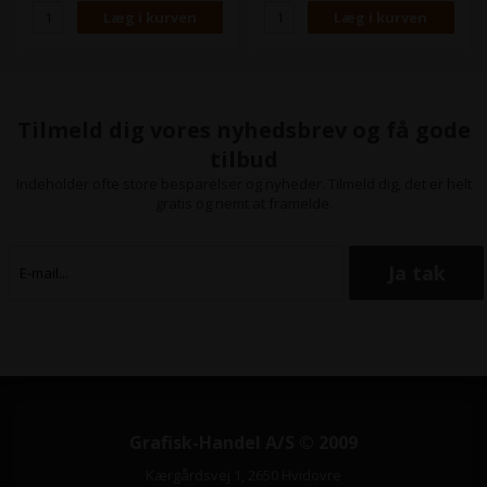
Farve:
Magenta og Cyan
Farve:
Matte Black og Yellow
Tilmeld dig vores nyhedsbrev og få gode
tilbud
Indeholder ofte store besparelser og nyheder. Tilmeld dig, det er helt
gratis og nemt at framelde.
Grafisk-Handel A/S © 2009
Kærgårdsvej 1, 2650 Hvidovre