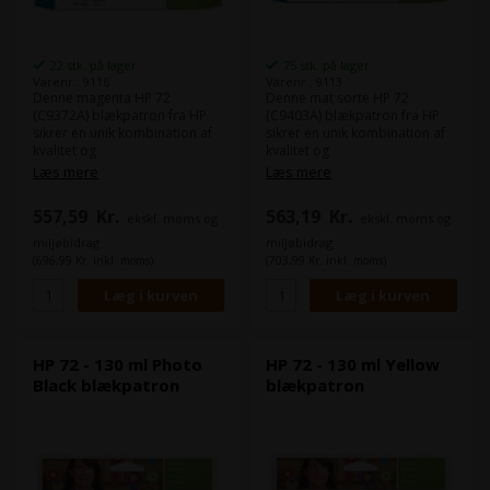
22 stk. på lager
75 stk. på lager
Varenr.: 9116
Varenr.: 9113
Denne magenta HP 72
Denne mat sorte HP 72
(C9372A) blækpatron fra HP
(C9403A) blækpatron fra HP
sikrer en unik kombination af
sikrer en unik kombination af
kvalitet og
kvalitet og
modstandsdygtighed.
modstandsdygtighed.
Læs mere
Læs mere
Du får ensartede skarpe, klare
Du får ensartede skarpe, klare
og nøjagtige streger samt
og nøjagtige streger samt
557,59
Kr.
563,19
Kr.
ekskl. moms og
ekskl. moms og
levende farver – selv med
levende farver – selv med
neutrale gråtoner – og
neutrale gråtoner – og
miljøbidrag
miljøbidrag
hurtigttørrende,
hurtigttørrende,
(696,99 Kr. inkl. moms)
(703,99 Kr. inkl. moms)
modstandsdygtige print.
modstandsdygtige print.
Indhold:
130 ml
Indhold:
130 ml
Farve:
Magenta
Farve:
Matte Black
HP 72 - 130 ml Photo
HP 72 - 130 ml Yellow
Black blækpatron
blækpatron