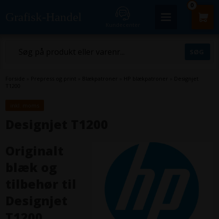
0
Grafisk-Handel
Kundecenter
Forside
»
Prepress og print
»
Blækpatroner
»
HP blækpatroner
»
Designjet
T1200
inkl. moms
Designjet T1200
Originalt
blæk og
tilbehør til
Designjet
T1200