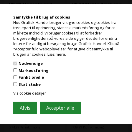
HP 72 Magenta and
HP 72 Matte Black and
Cyan Printhoved
Yellow Printhoved
Samtykke til brug af cookies
Hos Grafisk-Handel bruger vi egne cookies og cookies fra
tredjepart til optimering, statistik, markedsføring og for at
målrette indhold. Vi bruger cookies til at forbedrer
Jeg handler som
brugervenligheden på vores side og gør det derfor endnu
lettere for at dig at besøge og bruge Grafisk-Handel. Klik på
"Accepter fuld weboplevelse" for at give dit samtykke til
PRIVAT
brugen af cookies.
Læs mere.
PRISER INKL. MOMS
Nødvendige
ERHVERV
Markedsføring
45 stk. på lager
26 stk. på lager
PRISER EKSKL. MOMS
Funktionelle
Varenr.: 9121
Varenr.: 9122
Med disse magenta og grå HP
Med disse mat sorte og gule
Statistiske
72 (C9383A) printhoveder fra
HP 72 (C9384A) printhoveder
Vis cookie detaljer
HP får du driftssikker og
fra HP får du driftssikker og
problemfri print.
problemfri print.
Få præcision ved høje
Få præcision ved høje
Læs mere
Læs mere
hastigheder og
hastigheder og
tidsbesparende styring af
tidsbesparende styring af
619,99
Kr.
591,99
Kr.
ekskl. moms og
ekskl. moms og
forbrugsvarer. Fremstil
forbrugsvarer. Fremstil
professionelle print, og bevar
professionelle print, og bevar
miljøbidrag
miljøbidrag
samtidig en høj produktivitet.
samtidig en høj produktivitet.
(774,99 Kr. inkl. moms)
(739,99 Kr. inkl. moms)