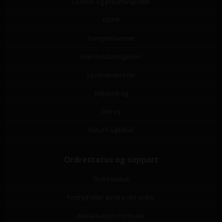
Cookie- og privatlivspolitik
GDPR
Fortrydelsesret
Handelsbetingelser
Leverandørliste
Miljøbidrag
Om os
Returfragtlabel
Ordrestatus og support
Ordrestatus
Fortryd eller ændre din ordre
Reklamationsformular