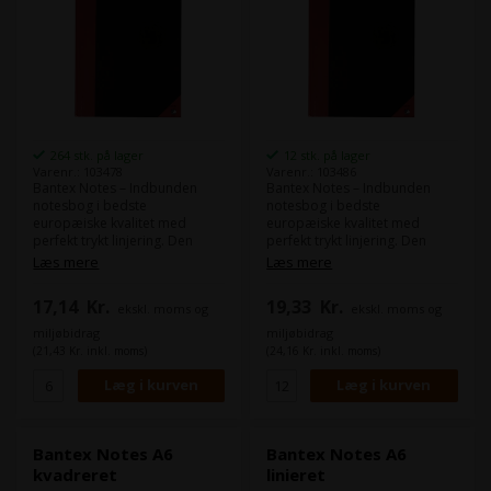
264 stk. på lager
12 stk. på lager
Varenr.: 103478
Varenr.: 103486
Bantex Notes – Indbunden
Bantex Notes – Indbunden
notesbog i bedste
notesbog i bedste
europæiske kvalitet med
europæiske kvalitet med
perfekt trykt linjering. Den
perfekt trykt linjering. Den
limede og syede ryg giver lang
limede og syede ryg giver lang
Læs mere
Læs mere
holdbarhed. Format: A5 Papir:
holdbarhed. Format: A6 Papir:
70g Antal ark: 96
70g Antal ark: 96
17,14
Kr.
19,33
Kr.
ekskl. moms og
ekskl. moms og
Svanemærket: Ja
Svanemærket: Ja
miljøbidrag
miljøbidrag
(21,43 Kr. inkl. moms)
(24,16 Kr. inkl. moms)
Bantex Notes A6
Bantex Notes A6
kvadreret
linieret