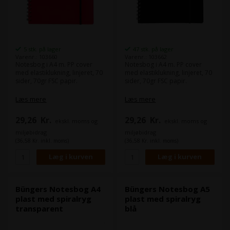
5 stk. på lager
47 stk. på lager
Varenr.: 103660
Varenr.: 103662
Notesbog i A4 m. PP cover
Notesbog i A4 m. PP cover
med elastiklukning, linjeret, 70
med elastiklukning, linjeret, 70
sider, 70gr FSC papir.
sider, 70gr FSC papir.
Læs mere
Læs mere
29,26
Kr.
29,26
Kr.
ekskl. moms og
ekskl. moms og
miljøbidrag
miljøbidrag
(36,58 Kr. inkl. moms)
(36,58 Kr. inkl. moms)
Büngers Notesbog A4
Büngers Notesbog A5
plast med spiralryg
plast med spiralryg
transparent
blå