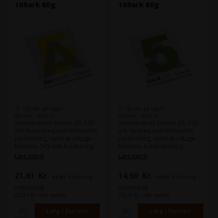
100ark 60g
100ark 60g
120 stk. på lager
50 stk. på lager
Varenr.: 104111
Varenr.: 104110
standardblok Esselte A5, 100
standardblok Esselte A5, 100
ark, kvadreretLimet blok uden
ark, linieretLimet blok uden
perforering, nemt at udtage
perforering, nemt at udtage
bladene. 5x5 mm kvadrering.
bladene. 8 mm liniering.
Kraftigt bagpap giver god
Kraftigt bagpap giver god
Læs mere
Læs mere
støtte, når der skrives på
støtte, når der skrives på
blokken. God, træfri
blokken. God, træfri
21,61
Kr.
14,60
Kr.
ekskl. moms og
ekskl. moms og
papirkvalitet, ideel skriveblok -
papirkvalitet, ideel skriveblok -
blækket fordeler sig jævnt
blækket fordeler sig jævnt
miljøbidrag
miljøbidrag
uden at klatte. Miljømærket
uden at klatte. Miljømærket
(27,01 Kr. inkl. moms)
(18,25 Kr. inkl. moms)
med den nordiske Svane.
med den nordiske Svane.