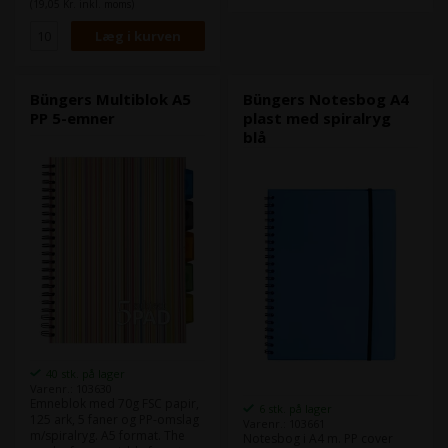
(19,05 Kr. inkl. moms)
Büngers Multiblok A5
Büngers Notesbog A4
PP 5-emner
plast med spiralryg
blå
40 stk. på lager
Varenr.: 103630
Emneblok med 70g FSC papir,
6 stk. på lager
125 ark, 5 faner og PP-omslag
Varenr.: 103661
m/spiralryg. A5 format. The
Notesbog i A4 m. PP cover