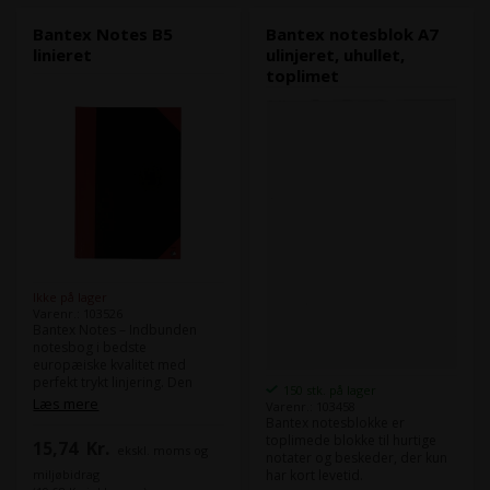
Bantex Notes B5
Bantex notesblok A7
linieret
ulinjeret, uhullet,
toplimet
Ikke på lager
Varenr.: 103526
Bantex Notes – Indbunden
notesbog i bedste
europæiske kvalitet med
perfekt trykt linjering. Den
150 stk. på lager
limede og syede ryg giver lang
Læs mere
Varenr.: 103458
holdbarhed. Format: B5 Papir:
Bantex notesblokke er
70g Antal ark: 96
toplimede blokke til hurtige
15,74
Kr.
ekskl. moms og
Svanemærket: Ja
notater og beskeder, der kun
miljøbidrag
har kort levetid.