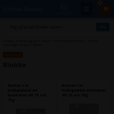
0
Grafisk-Handel
Kundecenter
Forside
»
Prepress og print
»
Kontor - Print og kontorartikler
»
Blokke,
notesbøger & notes
»
Blokke
inkl. moms
Blokke
Bantex Col
Bantex Col
Kollegieblok A4
Kollegieblok A4 linieret
kvadreret 4H 70 ark
4H 70 ark 70g
70g