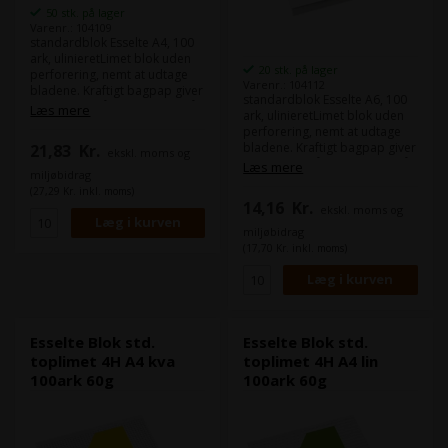
50 stk. på lager
Varenr.: 104109
standardblok Esselte A4, 100
ark, ulinieretLimet blok uden
20 stk. på lager
perforering, nemt at udtage
Varenr.: 104112
bladene. Kraftigt bagpap giver
standardblok Esselte A6, 100
god støtte, når der skrives på
Læs mere
ark, ulinieretLimet blok uden
blokken. God, træfri
perforering, nemt at udtage
papirkvalitet, ideel skriveblok -
bladene. Kraftigt bagpap giver
21,83
Kr.
ekskl. moms og
blækket fordeler sig jævnt
god støtte, når der skrives på
Læs mere
uden at klatte. Miljømærket
miljøbidrag
blokken. God, træfri
med den nordiske Svane.
(27,29 Kr. inkl. moms)
papirkvalitet, ideel skriveblok -
14,16
Kr.
ekskl. moms og
blækket fordeler sig jævnt
uden at klatte. Miljømærket
miljøbidrag
med den nordiske Svane.
(17,70 Kr. inkl. moms)
Esselte Blok std.
Esselte Blok std.
toplimet 4H A4 kva
toplimet 4H A4 lin
100ark 60g
100ark 60g