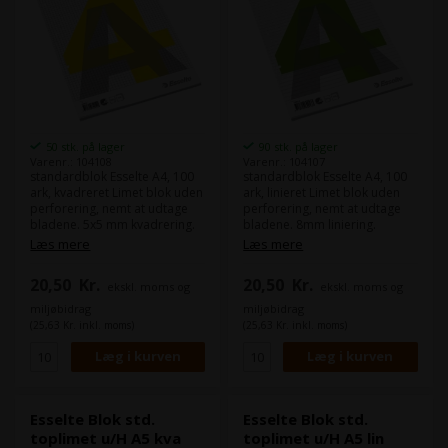
50 stk. på lager
90 stk. på lager
Varenr.: 104108
Varenr.: 104107
standardblok Esselte A4, 100
standardblok Esselte A4, 100
ark, kvadreret Limet blok uden
ark, linieret Limet blok uden
perforering, nemt at udtage
perforering, nemt at udtage
bladene. 5x5 mm kvadrering.
bladene. 8mm liniering.
Kraftigt bagpap giver god
Kraftigt bagpap giver god
Læs mere
Læs mere
støtte, når der skrives på
støtte, når der skrives på
blokken. God, træfri
blokken. God, træfri
20,50
Kr.
20,50
Kr.
ekskl. moms og
ekskl. moms og
papirkvalitet, ideel skriveblok -
papirkvalitet, ideel skriveblok -
blækket fordeler sig jævnt
blækket fordeler sig jævnt
miljøbidrag
miljøbidrag
uden at klatte. Miljømærket
uden at klatte. Miljømærket
(25,63 Kr. inkl. moms)
(25,63 Kr. inkl. moms)
med den nordiske Svane.
med den nordiske Svane.
Esselte Blok std.
Esselte Blok std.
toplimet u/H A5 kva
toplimet u/H A5 lin