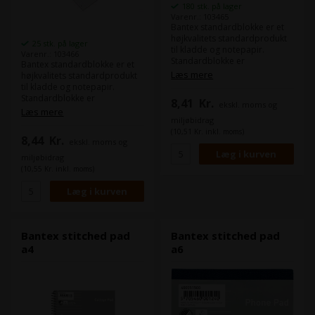
180 stk. på lager
Varenr.: 103465
Bantex standardblokke er et
højkvalitets standardprodukt
25 stk. på lager
til kladde og notepapir.
Varenr.: 103466
Standardblokke er
Bantex standardblokke er et
svanemærkede og EU-
Læs mere
højkvalitets standardprodukt
ecolabel.
til kladde og notepapir.
Standardblokke er
8,41
Kr.
ekskl. moms og
svanemærkede og EU-
Læs mere
ecolabel.
miljøbidrag
(10,51 Kr. inkl. moms)
8,44
Kr.
ekskl. moms og
miljøbidrag
(10,55 Kr. inkl. moms)
Bantex stitched pad
Bantex stitched pad
a4
a6