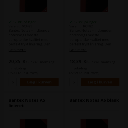
12 stk. på lager
12 stk. på lager
Varenr.: 103485
Varenr.: 103482
Bantex Notes – Indbunden
Bantex Notes – Indbunden
notesbog i bedste
notesbog i bedste
europæiske kvalitet med
europæiske kvalitet med
perfekt trykt linjering. Den
perfekt trykt linjering. Den
limede og syede ryg giver lang
limede og syede ryg giver lang
Læs mere
Læs mere
holdbarhed. Format: A5 Papir:
holdbarhed. Format: A5 Papir:
70g Antal ark: 96
70g Antal ark: 96
20,35
Kr.
18,39
Kr.
ekskl. moms og
ekskl. moms og
Svanemærket: Ja
Svanemærket: Ja
miljøbidrag
miljøbidrag
(25,44 Kr. inkl. moms)
(22,99 Kr. inkl. moms)
Bantex Notes A5
Bantex Notes A6 blank
linieret