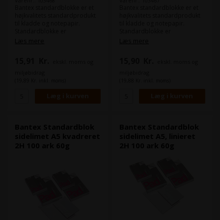
Varenr.: 103468
Varenr.: 103467
Bantex standardblokke er et
Bantex standardblokke er et
højkvalitets standardprodukt
højkvalitets standardprodukt
til kladde og notepapir.
til kladde og notepapir.
Standardblokke er
Standardblokke er
svanemærkede og EU-
svanemærkede og EU-
Læs mere
Læs mere
ecolabel.
ecolabel.
15,91
Kr.
15,90
Kr.
ekskl. moms og
ekskl. moms og
miljøbidrag
miljøbidrag
(19,89 Kr. inkl. moms)
(19,88 Kr. inkl. moms)
Bantex Standardblok
Bantex Standardblok
sidelimet A5 kvadreret
sidelimet A5, linieret
2H 100 ark 60g
2H 100 ark 60g