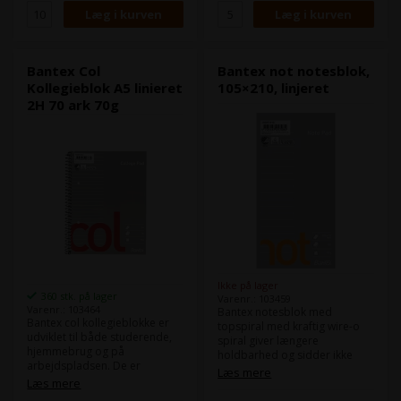
blokkene er alle
svanemærkede og EU-
ecolabel.
Bantex Col
Bantex not notesblok,
Kollegieblok A5 linieret
105×210, linjeret
2H 70 ark 70g
Ikke på lager
360 stk. på lager
Varenr.: 103459
Varenr.: 103464
Bantex notesblok med
Bantex col kollegieblokke er
topspiral med kraftig wire-o
udviklet til både studerende,
spiral giver længere
hjemmebrug og på
holdbarhed og sidder ikke
arbejdspladsen. De er
fast i lommen eller i tasken.
Læs mere
mikroperforerede med en
Læs mere
Ekstra kraftigt bagpap giver
speciel udstansning i top og
stabilt underlag i frihånd.