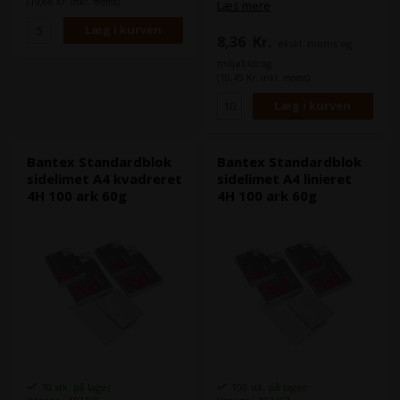
Papirkvaliteten er dog stadig i
(19,68 Kr. inkl. moms)
Læs mere
samme høje kvalitet som alle
øvrige Bantex papirprodukter.
8,36
Kr.
ekskl. moms og
Bantex notesblokke er
svanemærkede.
miljøbidrag
(10,45 Kr. inkl. moms)
Bantex Standardblok
Bantex Standardblok
sidelimet A4 kvadreret
sidelimet A4 linieret
4H 100 ark 60g
4H 100 ark 60g
70 stk. på lager
100 stk. på lager