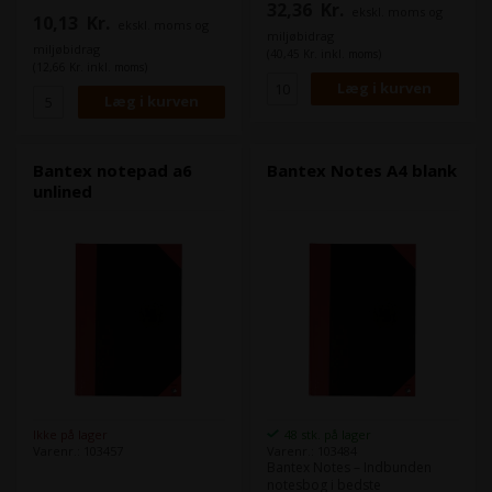
32,36
Kr.
bund, der sikrer en perfekt
ekskl. moms og
Presseblokken i formatet
10,13
Kr.
ekskl. moms og
afrivning af den enkelte side.
10,5×21 cm er ideelt til mange
miljøbidrag
Papiret har en rigtig god
korte noter, det reducerer
miljøbidrag
(40,45 Kr. inkl. moms)
kvalitet, der er velegnet til alle
spild og minimerer sideskift.
(12,66 Kr. inkl. moms)
primære skriveredskaber. Col-
Velegnet til f.eks. journalister,
blokkene er alle
sekretærer m.fl.)
svanemærkede og EU-
ecolabel.
Bantex notepad a6
Bantex Notes A4 blank
unlined
Ikke på lager
48 stk. på lager
Varenr.: 103457
Varenr.: 103484
Bantex Notes – Indbunden
notesbog i bedste