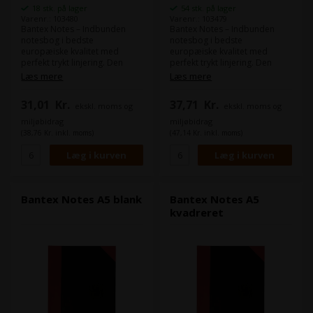
18 stk. på lager
54 stk. på lager
Varenr.: 103480
Varenr.: 103479
Bantex Notes – Indbunden
Bantex Notes – Indbunden
notesbog i bedste
notesbog i bedste
europæiske kvalitet med
europæiske kvalitet med
perfekt trykt linjering. Den
perfekt trykt linjering. Den
limede og syede ryg giver lang
limede og syede ryg giver lang
Læs mere
Læs mere
holdbarhed. Format: A4 Papir:
holdbarhed. Format: A4 Papir:
70g Antal ark: 96
70g Antal ark: 96
31,01
Kr.
37,71
Kr.
ekskl. moms og
ekskl. moms og
Svanemærket: Ja
Svanemærket: Ja
miljøbidrag
miljøbidrag
(38,76 Kr. inkl. moms)
(47,14 Kr. inkl. moms)
Bantex Notes A5 blank
Bantex Notes A5
kvadreret