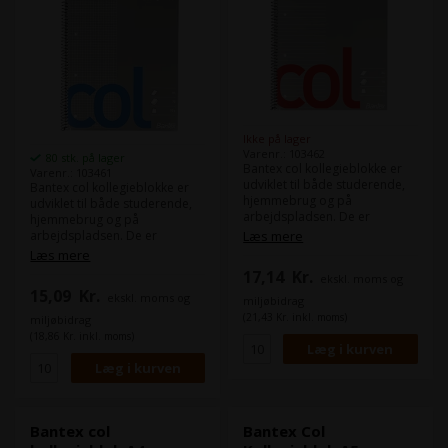
Ikke på lager
Varenr.: 103462
80 stk. på lager
Bantex col kollegieblokke er
Varenr.: 103461
udviklet til både studerende,
Bantex col kollegieblokke er
hjemmebrug og på
udviklet til både studerende,
arbejdspladsen. De er
hjemmebrug og på
mikroperforerede med en
arbejdspladsen. De er
Læs mere
speciel udstansning i top og
mikroperforerede med en
Læs mere
bund, der sikrer en perfekt
speciel udstansning i top og
17,14
Kr.
ekskl. moms og
afrivning af den enkelte side.
bund, der sikrer en perfekt
15,09
Kr.
Papiret har en rigtig god
ekskl. moms og
afrivning af den enkelte side.
miljøbidrag
kvalitet, der er velegnet til alle
Papiret har en rigtig god
(21,43 Kr. inkl. moms)
miljøbidrag
primære skriveredskaber. Col-
kvalitet, der er velegnet til alle
(18,86 Kr. inkl. moms)
blokkene er alle
primære skriveredskaber. Col-
svanemærkede og EU-
blokkene er alle
ecolabel.
svanemærkede og EU-
ecolabel.
Bantex col
Bantex Col