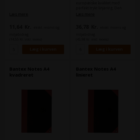
europæiske kvalitet med
perfekt trykt linjering. Den
limede og syede ryg giver lang
Læs mere
Læs mere
holdbarhed. Format: A4 Papir:
70g Antal ark: 96
11,64
Kr.
36,78
Kr.
ekskl. moms og
ekskl. moms og
Svanemærket: Ja
miljøbidrag
miljøbidrag
(14,55 Kr. inkl. moms)
(45,98 Kr. inkl. moms)
Bantex Notes A4
Bantex Notes A4
kvadreret
linieret