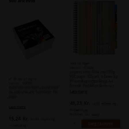
500 ark hvid
Ikke på lager
Varenr.: 103628
Linjeret emneblok med 70g
FSC papir, 125 ark, 5 faner og
60 stk. på lager
PP-omslag m/spiralryg. A4
Varenr.: 103706
format. Perfekt til skole- og
Kubus/memo boks i plast med
studiebrug. The mark of
Læs mere
ca. 500 løse ark. 90x90mm FSC
responisble forestry: FSC
papir.
A000519 (FSC code: SAI-COC-
41,23
Kr.
ekskl. moms og
002595)
Læs mere
miljøbidrag
(51,54 Kr. inkl. moms)
15,24
Kr.
ekskl. moms og
miljøbidrag