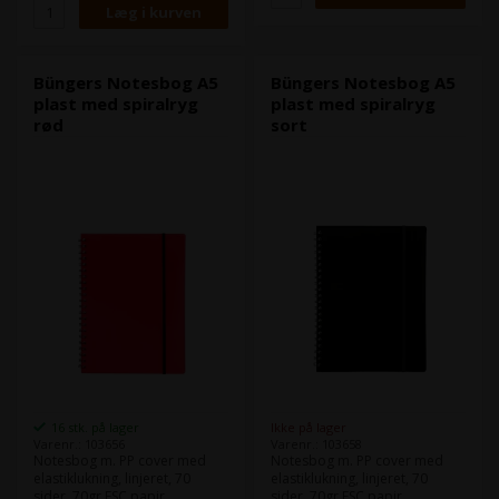
Büngers Notesbog A5
Büngers Notesbog A5
plast med spiralryg
plast med spiralryg
rød
sort
16 stk. på lager
Ikke på lager
Varenr.: 103656
Varenr.: 103658
Notesbog m. PP cover med
Notesbog m. PP cover med
elastiklukning, linjeret, 70
elastiklukning, linjeret, 70
sider, 70gr FSC papir.
sider, 70gr FSC papir.