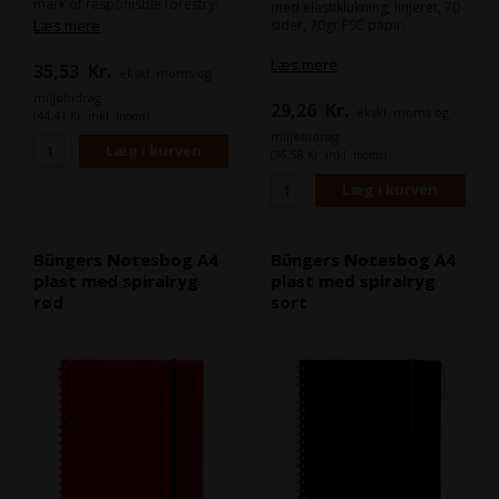
mark of responisble forestry:
med elastiklukning, linjeret, 70
FSC A000519 (FSC code: SAI-
Læs mere
sider, 70gr FSC papir.
COC-002595)
Læs mere
35,53
Kr.
ekskl. moms og
miljøbidrag
29,26
Kr.
ekskl. moms og
(44,41 Kr. inkl. moms)
miljøbidrag
(36,58 Kr. inkl. moms)
Büngers Notesbog A4
Büngers Notesbog A4
plast med spiralryg
plast med spiralryg
rød
sort