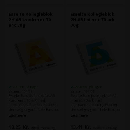
Esselte Kollegieblok
Esselte Kollegieblok
2H A5 kvadreret 70
2H A5 linieret 70 ark
ark 70g
70g
470 stk. på lager
2270 stk. på lager
Varenr.: 104106
Varenr.: 104105
Esselte Euro Kollegieblok A5,
Esselte Euro Kollegieblok A5,
kvadreret, 70 ark med
linieret, 70 ark med
international hulning Blokken
international hulning Blokken
der sælges godt i hele Europa.
der sælges godt i hele Europa.
God, træfri papirkvalitet, ideel
God, træfri papirkvalitet, ideel
Læs mere
Læs mere
skriveblok - blækket fordeler
skriveblok - blækket fordeler
sig jævnt uden at klatte. 8 mm
sig jævnt uden at klatte. 8 mm
18,25
Kr.
13,41
Kr.
ekskl. moms og
ekskl. moms og
liniering, 5x5 mm kvadrering.
liniering, 5x5 mm kvadrering.