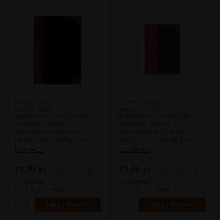
Ikke på lager
84 stk. på lager
Varenr.: 103481
Varenr.: 103483
Bantex Notes – Indbunden
Bantex Notes – Indbunden
notesbog i bedste
notesbog i bedste
europæiske kvalitet med
europæiske kvalitet med
perfekt trykt linjering. Den
perfekt trykt linjering. Den
limede og syede ryg giver lang
limede og syede ryg giver lang
Læs mere
Læs mere
holdbarhed. Format: A6 Papir:
holdbarhed. Format: A6 Papir:
70g Antal ark: 96
70g Antal ark: 96
18,70
Kr.
13,88
Kr.
ekskl. moms og
ekskl. moms og
Svanemærket: Ja
Svanemærket: Ja
miljøbidrag
miljøbidrag
(23,38 Kr. inkl. moms)
(17,35 Kr. inkl. moms)