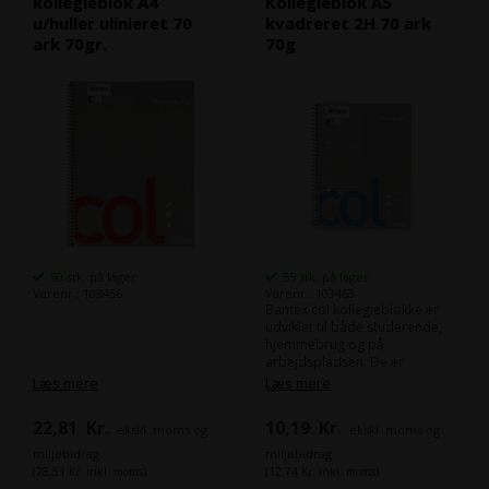
kollegieblok A4
Kollegieblok A5
u/huller ulinieret 70
kvadreret 2H 70 ark
ark 70gr.
70g
50 stk. på lager
55 stk. på lager
Varenr.: 103456
Varenr.: 103463
Bantex col kollegieblokke er
udviklet til både studerende,
hjemmebrug og på
arbejdspladsen. De er
mikroperforerede med en
Læs mere
Læs mere
speciel udstansning i top og
bund, der sikrer en perfekt
22,81
Kr.
10,19
Kr.
ekskl. moms og
ekskl. moms og
afrivning af den enkelte side.
Papiret har en rigtig god
miljøbidrag
miljøbidrag
kvalitet, der er velegnet til alle
(28,51 Kr. inkl. moms)
(12,74 Kr. inkl. moms)
primære skriveredskaber. Col-