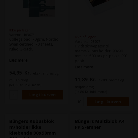
Ikke på lager
Varenr.: 103678
Ikke på lager
College pad. 70gsm, Nordic
Varenr.: 103707
Swan certified. 70 sheets,
Hvidt skrivepapir til
ruled. 3-pack.
memo/kubus holder, 90x90
mm, ca. 500 ark pr. pakke. FSC
Læs mere
papir.
Læs mere
54,95
Kr.
ekskl. moms og
11,89
Kr.
miljøbidrag
ekskl. moms og
(68,69 Kr. inkl. moms)
miljøbidrag
(14,86 Kr. inkl. moms)
Büngers Kubusblok
Büngers Multiblok A4
m/holder ikke
PP 5-emner
klæbende 90x90mm