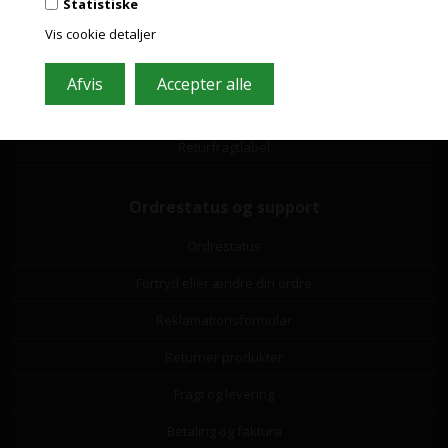
Statistiske
Vis cookie detaljer
Leverandørliste
Miljøbidrag
Om os
Returfragtlabel
Ordrestatus og support
Ordrestatus
Fortryd eller ændre din ordre
Reklamationsformular
Returner produkter
Fragt og levering
Betaling og faktura