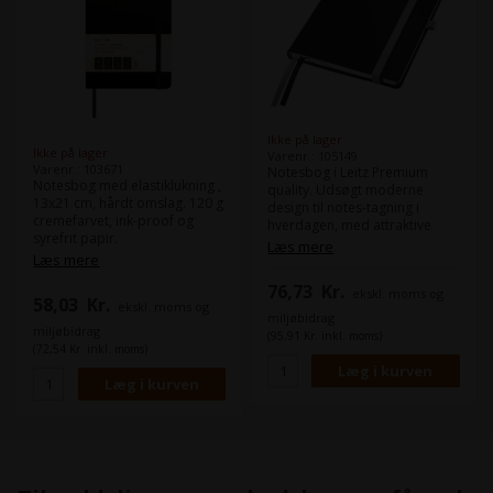
Ikke på lager
Ikke på lager
Varenr.: 105149
Varenr.: 103671
Notesbog i Leitz Premium
Notesbog med elastiklukning ,
quality. Udsøgt moderne
13x21 cm, hårdt omslag. 120 g
design til notes-tagning i
cremefarvet, ink-proof og
hverdagen, med attraktive
syrefrit papir.
blødt børstet look i en
Læs mere
Læs mere
sofistikeret serie af farver -
arktisk hvid, granatrød,
76,73
Kr.
ekskl. moms og
celadon grøn, titan blå og
58,03
Kr.
ekskl. moms og
satin sort. Specielle
miljøbidrag
egenskaber sikrer optimal
miljøbidrag
(95,91 Kr. inkl. moms)
organisering af dine noter.
(72,54 Kr. inkl. moms)
Komplementerer perfekt
andre produkter i Style
serien.- Attraktiv sølvfarvet
elastiklukning holder løse
papirer sikkert på plads-
Penneholder holder altid
pennen lige ved hånden- Med
2 tekstil