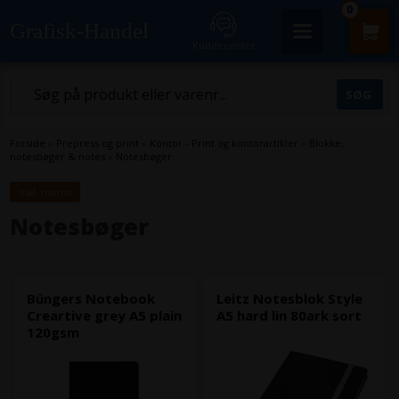
0
Grafisk-Handel
Kundecenter
Forside
»
Prepress og print
»
Kontor - Print og kontorartikler
»
Blokke,
notesbøger & notes
»
Notesbøger
inkl. moms
Notesbøger
Büngers Notebook
Leitz Notesblok Style
Creartive grey A5 plain
A5 hard lin 80ark sort
120gsm