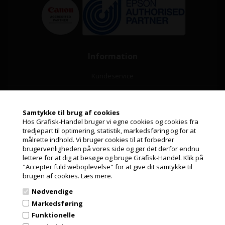
Information
Kundeservice
Leasing
Samtykke til brug af cookies
Papirformater og ICC profiler
Hos Grafisk-Handel bruger vi egne cookies og cookies fra
tredjepart til optimering, statistik, markedsføring og for at
Guide til valg af papir
målrette indhold. Vi bruger cookies til at forbedrer
Jeg handler som
brugervenligheden på vores side og gør det derfor endnu
Nyheder fra Grafisk-Handel
lettere for at dig at besøge og bruge Grafisk-Handel. Klik på
"Accepter fuld weboplevelse" for at give dit samtykke til
PRIVAT
Cookie- og privatlivspolitik
brugen af cookies.
Læs mere.
PRISER INKL. MOMS
GDPR
Nødvendige
ERHVERV
Markedsføring
Fortrydelsesret
PRISER EKSKL. MOMS
Funktionelle
Handelsbetingelser