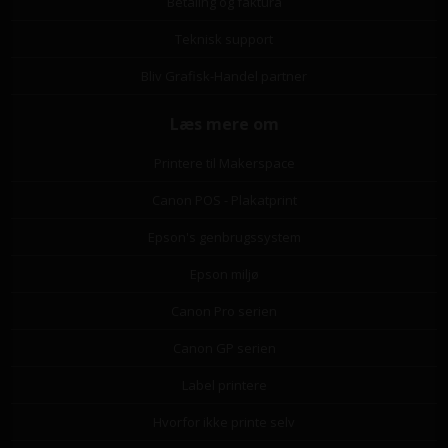
Betaling og faktura
Teknisk support
Bliv Grafisk-Handel partner
Læs mere om
Printere til Makerspace
Canon POS - Plakatprint
Epson's genbrugssystem
Epson miljø
Canon Pro serien
Canon GP serien
Label printere
Hvorfor ikke printe selv