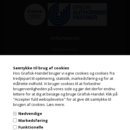
Information
Kundeservice
Leasing
Samtykke til brug af cookies
Papirformater og ICC profiler
Hos Grafisk-Handel bruger vi egne cookies og cookies fra
tredjepart til optimering, statistik, markedsføring og for at
Guide til valg af papir
målrette indhold. Vi bruger cookies til at forbedrer
Jeg handler som
brugervenligheden på vores side og gør det derfor endnu
Nyheder fra Grafisk-Handel
lettere for at dig at besøge og bruge Grafisk-Handel. Klik på
"Accepter fuld weboplevelse" for at give dit samtykke til
PRIVAT
Cookie- og privatlivspolitik
brugen af cookies.
Læs mere.
PRISER INKL. MOMS
Nødvendige
GDPR
ERHVERV
Markedsføring
Fortrydelsesret
PRISER EKSKL. MOMS
Funktionelle