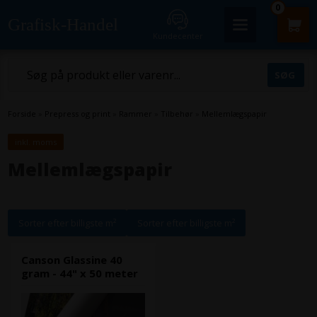
0
Grafisk-Handel
Kundecenter
Forside
»
Prepress og print
»
Rammer
»
Tilbehør
»
Mellemlægspapir
inkl. moms
Mellemlægspapir
Sorter efter billigste m²
Sorter efter billigste m²
Canson Glassine 40
gram - 44" x 50 meter