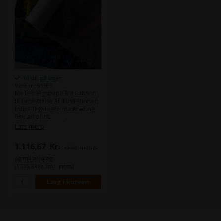
14 stk. på lager
Varenr.: 91585
Mellemlægspapir fra Canson
til beskyttelse af illustrationer,
fotos, tegninger, malerier og
fine art print.
Det kan bruges både til
Læs mere
arkivering, mellemlag af fotos
eller som beskyttelsespapir
1.116,67
Kr.
ekskl. moms
når dine printer skal sendes i
rør.
og miljøbidrag
Det er syrefrit og har en ph-
(1.395,84 Kr. inkl. moms)
værdi på 7.