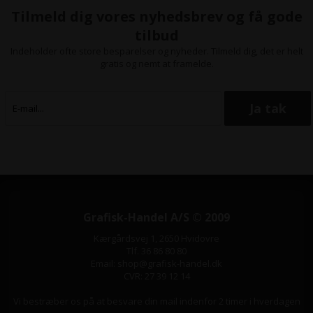
Tilmeld dig vores nyhedsbrev og få gode
tilbud
Indeholder ofte store besparelser og nyheder. Tilmeld dig, det er helt
gratis og nemt at framelde.
Grafisk-Handel A/S © 2009
Kærgårdsvej 1, 2650 Hvidovre
Tlf. 36 86 80 80
Email: shop@grafisk-handel.dk
CVR: 27 39 12 14
Vi bestræber os på at besvare din mail indenfor 2 timer i hverdagen