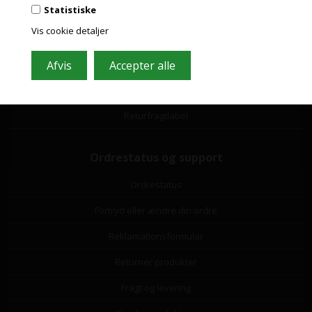
Statistiske
Handelsbetingelser
Vis cookie detaljer
Leverandørliste
Miljøbidrag
Om os
Returfragtlabel
Ordrestatus og support
Ordrestatus
Fortryd eller ændre din ordre
Reklamationsformular
Returner produkter
Fragt og levering