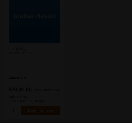
Ikke på lager
Varenr.: 113666
Læs mere
920,00
Kr.
ekskl. moms og
miljøbidrag
(1.150,00 Kr. inkl. moms)