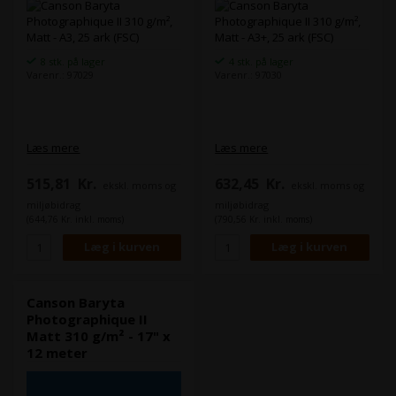
8 stk. på lager
4 stk. på lager
Varenr.: 97029
Varenr.: 97030
Læs mere
Læs mere
515,81
Kr.
632,45
Kr.
ekskl. moms og
ekskl. moms og
miljøbidrag
miljøbidrag
(644,76 Kr. inkl. moms)
(790,56 Kr. inkl. moms)
Canson Baryta
Photographique II
Matt 310 g/m² - 17" x
12 meter