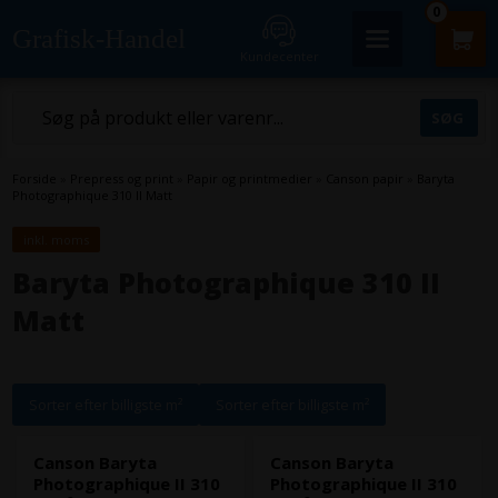
0
Grafisk-Handel
Kundecenter
Forside
»
Prepress og print
»
Papir og printmedier
»
Canson papir
»
Baryta
Photographique 310 II Matt
inkl. moms
Baryta Photographique 310 II
Matt
Sorter efter billigste m²
Sorter efter billigste m²
Canson Baryta
Canson Baryta
Photographique II 310
Photographique II 310