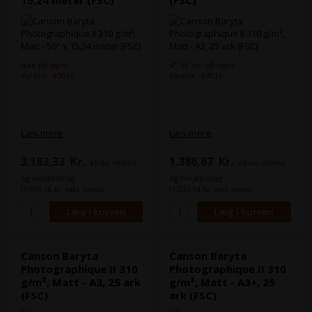
15,24 meter (FSC)
(FSC)
Ikke på lager
19 stk. på lager
Varenr.: 97036
Varenr.: 97031
Læs mere
Læs mere
3.183,33
Kr.
1.386,67
Kr.
ekskl. moms
ekskl. moms
og miljøbidrag
og miljøbidrag
(3.979,16 Kr. inkl. moms)
(1.733,34 Kr. inkl. moms)
Canson Baryta
Canson Baryta
Photographique II 310
Photographique II 310
g/m², Matt - A3, 25 ark
g/m², Matt - A3+, 25
(FSC)
ark (FSC)