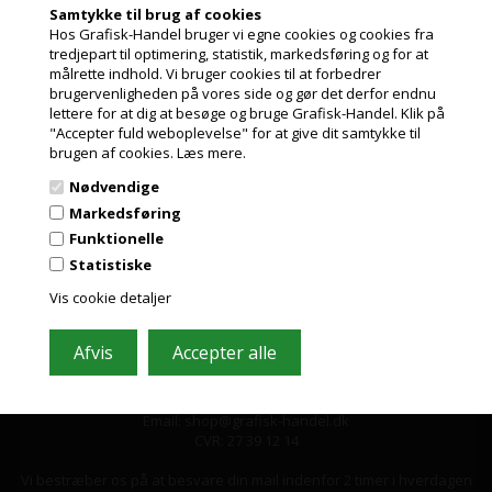
Samtykke til brug af cookies
Tilmeld dig vores nyhedsbrev og få gode
Hos Grafisk-Handel bruger vi egne cookies og cookies fra
tredjepart til optimering, statistik, markedsføring og for at
tilbud
målrette indhold. Vi bruger cookies til at forbedrer
Jeg handler som
Indeholder ofte store besparelser og nyheder. Tilmeld dig, det er helt
brugervenligheden på vores side og gør det derfor endnu
gratis og nemt at framelde.
lettere for at dig at besøge og bruge Grafisk-Handel. Klik på
"Accepter fuld weboplevelse" for at give dit samtykke til
PRIVAT
brugen af cookies.
Læs mere.
PRISER INKL. MOMS
Nødvendige
ERHVERV
Markedsføring
PRISER EKSKL. MOMS
Funktionelle
Statistiske
Vis cookie detaljer
Grafisk-Handel A/S © 2009
Kærgårdsvej 1, 2650 Hvidovre
Tlf. 36 86 80 80
Email: shop@grafisk-handel.dk
CVR: 27 39 12 14
Vi bestræber os på at besvare din mail indenfor 2 timer i hverdagen