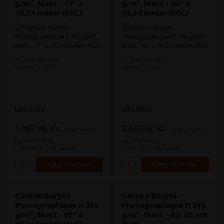
g/m², Matt - 17" x
g/m², Matt - 36" x
15,24 meter (FSC)
15,24 meter (FSC)
3 stk. på lager
3 stk. på lager
Varenr.: 97032
Varenr.: 97034
Læs mere
Læs mere
1.087,99
Kr.
2.303,33
Kr.
ekskl. moms
ekskl. moms
og miljøbidrag
og miljøbidrag
(1.359,99 Kr. inkl. moms)
(2.879,16 Kr. inkl. moms)
Canson Baryta
Canson Baryta
Photographique II 310
Photographique II 310
g/m², Matt - 50" x
g/m², Matt - A2, 25 ark