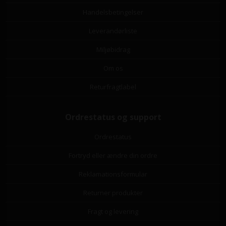
Handelsbetingelser
Leverandørliste
Miljøbidrag
Om os
Returfragtlabel
Ordrestatus og support
Ordrestatus
Fortryd eller ændre din ordre
Reklamationsformular
Returner produkter
Fragt og levering