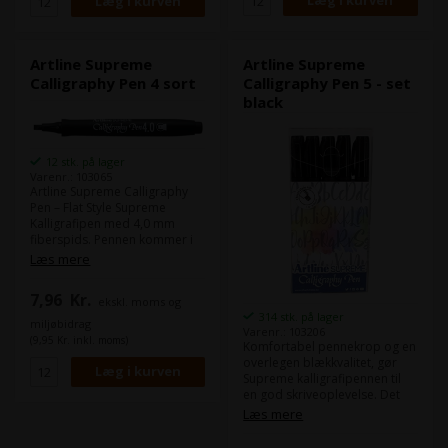
Artline Supreme
Artline Supreme
Calligraphy Pen 4 sort
Calligraphy Pen 5 - set
black
12 stk. på lager
Varenr.: 103065
Artline Supreme Calligraphy
Pen – Flat Style Supreme
Kalligrafipen med 4,0 mm
fiberspids. Pennen kommer i
komfortabelt plasthylster og
Læs mere
bløder ikke igennem papiret.
Indeholder vandbaseret
7,96
Kr.
ekskl. moms og
pigment blæk uden Xylen.
314 stk. på lager
miljøbidrag
Varenr.: 103206
(9,95 Kr. inkl. moms)
Komfortabel pennekrop og en
overlegen blækkvalitet, gør
Supreme kalligrafipennen til
en god skriveoplevelse. Det
vandbaserede pigmentblæk
Læs mere
trænger ikke igennem papiret
og pennen er ideel til