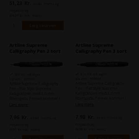
51,23
Kr.
ekskl. moms og
miljøbidrag
(64,04 Kr. inkl. moms)
Artline Supreme
Artline Supreme
Calligraphy Pen 2 sort
Calligraphy Pen 3 sort
816 stk. på lager
588 stk. på lager
Varenr.: 103064
Varenr.: 103063
Artline Supreme Calligraphy
Artline Supreme Calligraphy
Pen – Flat Style Supreme
Pen – Flat Style Supreme
Kalligrafipen med 3,0 mm
Kalligrafipen med 2,0 mm
fiberspids. Pennen kommer i
fiberspids. Pennen kommer i
komfortabelt plasthylster og
komfortabelt plasthylster og
Læs mere
Læs mere
bløder ikke igennem papiret.
bløder ikke igennem papiret.
Indeholder vandbaseret
Indeholder vandbaseret
7,98
Kr.
7,96
Kr.
ekskl. moms og
pigment blæk uden Xylen.
ekskl. moms og
pigment blæk uden Xylen.
miljøbidrag
miljøbidrag
(9,98 Kr. inkl. moms)
(9,95 Kr. inkl. moms)