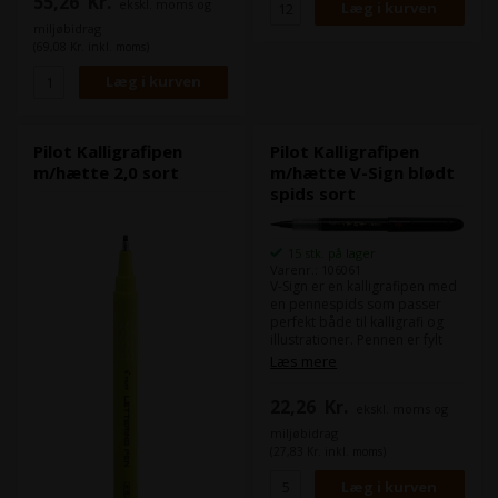
55,26
Kr.
ekskl. moms og
Hylsterfarve: gul. Skrivefarve:
sort Spids diameter: 1, 2 og
miljøbidrag
3mm Pakket á: 3 stk. i pose.
(69,08 Kr. inkl. moms)
Pilot Kalligrafipen
Pilot Kalligrafipen
m/hætte 2,0 sort
m/hætte V-Sign blødt
spids sort
15 stk. på lager
Varenr.: 106061
V-Sign er en kalligrafipen med
en pennespids som passer
perfekt både til kalligrafi og
illustrationer. Pennen er fylt
med sort hurtigtørrende blæk
Læs mere
og findes i en blød og en hard
variant.
22,26
Kr.
ekskl. moms og
miljøbidrag
(27,83 Kr. inkl. moms)