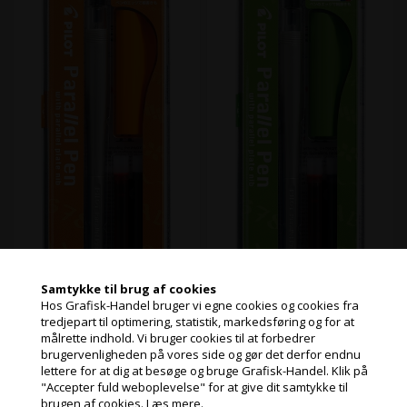
Samtykke til brug af cookies
Hos Grafisk-Handel bruger vi egne cookies og cookies fra
tredjepart til optimering, statistik, markedsføring og for at
målrette indhold. Vi bruger cookies til at forbedrer
7 stk. på lager
8 stk. på lager
Jeg handler som
brugervenligheden på vores side og gør det derfor endnu
Varenr.: 105778
Varenr.: 105779
Parallel Pennen er en
Parallel Pennen er en
lettere for at dig at besøge og bruge Grafisk-Handel. Klik på
fyldepen/kalligrafipen, som
fyldepen/kalligrafipen, som
"Accepter fuld weboplevelse" for at give dit samtykke til
PRIVAT
gør det nemt at lave flot
gør det nemt at lave flot
brugen af cookies.
Læs mere.
PRISER INKL. MOMS