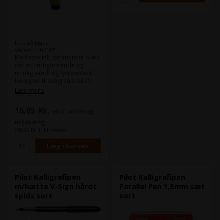
Ikke på lager
Varenr.: 106107
Med specielt, permanent blæk
der er hurtigtørrende og
utrolig vand- og lysresistent.
Beregnet til kaligrafisk skrift.
Særdeles velegnet til
Læs mere
professionelt brug, hvor krav
om kvalitet er stor.
16,05
Kr.
ekskl. moms og
Hylsterfarve: gul Skrivefarve:
sort Spids diameter: 2,0mm
miljøbidrag
Pakket á: 12 stk. i æske
(20,06 Kr. inkl. moms)
Pilot Kalligrafipen
Pilot Kalligrafipen
m/hætte V-Sign hårdt
Parallel Pen 1,5mm sæt
spids sort
sort