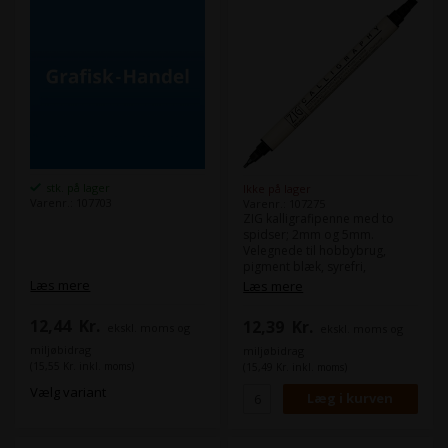
stk. på lager
Ikke på lager
Varenr.: 107703
Varenr.: 107275
ZIG kalligrafipenne med to
spidser; 2mm og 5mm.
Velegnede til hobbybrug,
pigment blæk, syrefri,
vandfaste, fotosikre.
Læs mere
Læs mere
12,44
Kr.
12,39
Kr.
ekskl. moms og
ekskl. moms og
miljøbidrag
miljøbidrag
(15,55 Kr. inkl. moms)
(15,49 Kr. inkl. moms)
Vælg variant