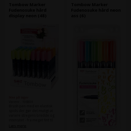
Tombow Marker
Tombow Marker
Fudenosuke hård
Fudenosuke hård neon
display neon (48)
ass (6)
Ikke på lager
Varenr.: 106804
Brush pen med en elastisk
spids der gør det muligt at
variere stregens bredde og
intensitet - fra meget fint til
meget bredt. Sammenlignet
Læs mere
med ABT Dual Brush Pens, er