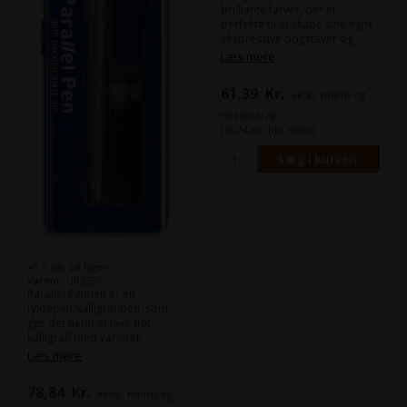
brilliante farver, der er
perfekte til at skabe sine egne
ekspressive bogstaver og
dekorative design i breve,
Læs mere
invitationer, bordkort m.m.
Pennen har en 2 spidser; 2.0
61,39
Kr.
ekskl. moms og
mm og 3.5 mm. Sættet er til
dem, der ønsker flotte effekter
miljøbidrag
og et personligt præg på
(76,74 Kr. inkl. moms)
invitationer, kort eller breve.
Pakningen kommer med 12
assorterede farver.
5 stk. på lager
Varenr.: 105780
Parallel Pennen er en
fyldepen/kalligrafipen, som
gør det nemt at lave flot
kalligrafi med varieret
stregtykkelse. Med pennen
Læs mere
følger en IC-P3 patron. Spids
diameter: 0,1-6,0mm. Pakket á:
78,84
Kr.
ekskl. moms og
1 stk. i blisterpakning