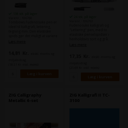
ABT PRO og andre
Fudenosuke versioner.•
Fungerer også på hvidt papir
138 stk. på lager
24 stk. på lager
(med et andet udseende end
Varenr.: 106760
Varenr.: 106763
på mørkt papir)• Opbevares
Tombows Fudenosuke pen er
Fudenosuke kalligrafi og
vandret• 6 stk i et sæt: 1 x hvid,
ideel til kalligrafi, lettering,
"Lettering" pen, med to
lysegul, lavendel, blød pink,
tegning mm. Den elastiske
elastiske penselspidser i
lyseblå og lysegrøn
spids gør det muligt at variere
henholdsvis sort og grå.
stregens bredde og intensitet
Læs mere
Yderst velegnet til kalligrafi,
Læs mere
og denne bløde variant er
sketches, lettering etc.
velegnet til større overskrifter
14,81
Kr.
stregens tykkelse kan varieres
ekskl. moms og
etc. Det sorte blæk er
17,35
Kr.
ekskl. moms og
ved at ændre presset på
vandbaseret og duftfrit. Linje
miljøbidrag
pennen. Blækket er
miljøbidrag
bredde: op til 3 mm
(18,51 Kr. inkl. moms)
vandbaseret og lugtfrit. Linje
(21,69 Kr. inkl. moms)
bredde: op til 3 mm
ZIG Calligraphy
ZIG Kalligrafi II TC-
Metallic 6-set
3100