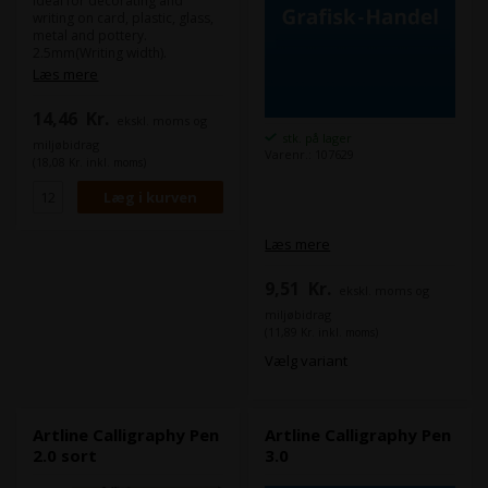
Ideal for decorating and
writing on card, plastic, glass,
metal and pottery.
2.5mm(Writing width).
Polyester fibre tip. Highly
Læs mere
water and fade resistant. Fast
drying.
14,46
Kr.
ekskl. moms og
stk. på lager
miljøbidrag
Varenr.: 107629
(18,08 Kr. inkl. moms)
Læs mere
9,51
Kr.
ekskl. moms og
miljøbidrag
(11,89 Kr. inkl. moms)
Vælg variant
Artline Calligraphy Pen
Artline Calligraphy Pen
2.0 sort
3.0