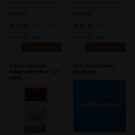
Supreme kalligrafipennen til
Supreme kalligrafipennen til
en god skriveoplevelse. Det
en god skriveoplevelse. Det
vandbaserede pigmentblæk
vandbaserede pigmentblæk
Læs mere
Læs mere
trænger ikke igennem papiret
trænger ikke igennem papiret
og pennen er ideel til
og pennen er ideel til
58,54
Kr.
58,83
Kr.
ekskl. moms og
ekskl. moms og
dekorative bogstaver og
dekorative bogstaver og
illustrationer. Skrivebredde 1-
illustrationer. Skrivebredde 1-
miljøbidrag
miljøbidrag
5mm.
5mm.
(73,18 Kr. inkl. moms)
(73,54 Kr. inkl. moms)
Artline Supreme
Pilot Kalligrafipen
Calligraphy Pen 5 - set
Brush Pen
sepia