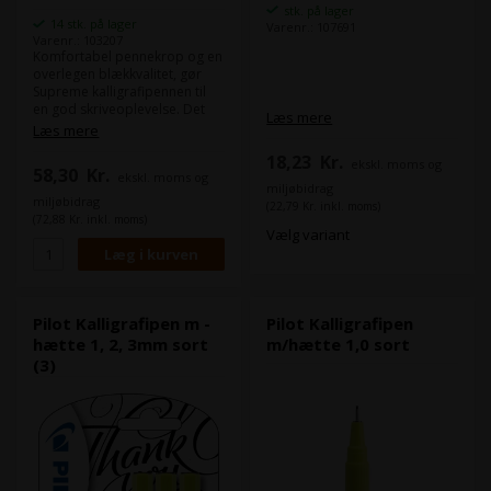
stk. på lager
14 stk. på lager
Varenr.: 107691
Varenr.: 103207
Komfortabel pennekrop og en
overlegen blækkvalitet, gør
Supreme kalligrafipennen til
en god skriveoplevelse. Det
Læs mere
vandbaserede pigmentblæk
Læs mere
trænger ikke igennem papiret
18,23
Kr.
og pennen er ideel til
ekskl. moms og
58,30
Kr.
ekskl. moms og
dekorative bogstaver og
miljøbidrag
illustrationer. Skrivebredde 1-
miljøbidrag
(22,79 Kr. inkl. moms)
5mm.
(72,88 Kr. inkl. moms)
Vælg variant
Pilot Kalligrafipen m -
Pilot Kalligrafipen
hætte 1, 2, 3mm sort
m/hætte 1,0 sort
(3)