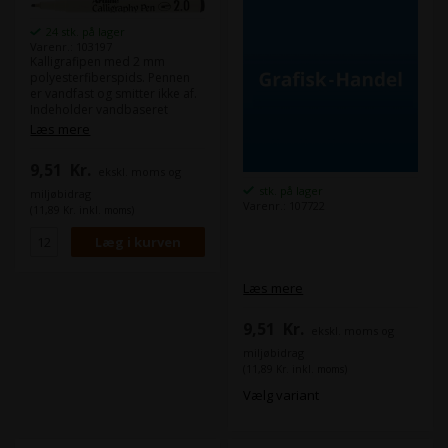
24 stk. på lager
Varenr.: 103197
Kalligrafipen med 2 mm
polyesterfiberspids. Pennen
er vandfast og smitter ikke af.
Indeholder vandbaseret
pigment blæk uden Xylen.
Læs mere
9,51
Kr.
ekskl. moms og
stk. på lager
miljøbidrag
Varenr.: 107722
(11,89 Kr. inkl. moms)
Læs mere
9,51
Kr.
ekskl. moms og
miljøbidrag
(11,89 Kr. inkl. moms)
Vælg variant