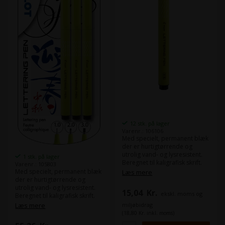
12 stk. på lager
Varenr.: 106106
Med specielt, permanent blæk
der er hurtigtørrende og
utrolig vand- og lysresistent.
1 stk. på lager
Beregnet til kaligrafisk skrift.
Varenr.: 105803
Særdeles velegnet til
Med specielt, permanent blæk
Læs mere
professionelt brug, hvor krav
der er hurtigtørrende og
om kvalitet er stor.
utrolig vand- og lysresistent.
15,04
Kr.
ekskl. moms og
Hylsterfarve: gul Skrivefarve:
Beregnet til kaligrafisk skrift.
sort Spids diameter: 1,0mm
Særdeles velegnet til
miljøbidrag
Læs mere
Pakket á: 12 stk. i æske
professionelt brug, hvor krav
(18,80 Kr. inkl. moms)
om kvalitet er stor.