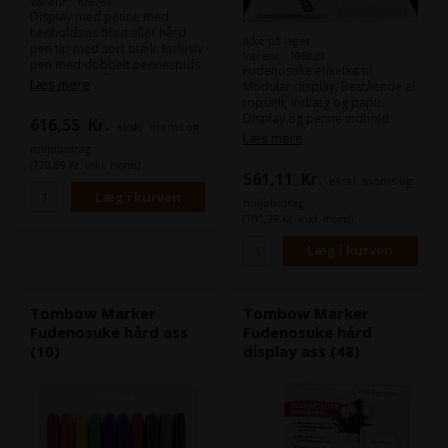
Varenr.: 106761
Display med penne med
henholdsvis blød eller hård
Ikke på lager
pen tip med sort blæk. Inclusiv
Varenr.: 106820
pen med dobbelt pennespids
Fudenosuke etiketkit til
- sort blæk på den ene side,
Læs mere
Modular display. Bestående af
gråt blæk på den anden side
topskilt, indlæg og papir.
begge med bløde spidser -
Display og penne indhold
616,55
Kr.
ekskl. moms og
Linjebredden varierer fra
bestilles på særskilt varenr.
Læs mere
meget tynd til tyk via presset
miljøbidrag
(TOM11380 + TOM13140).
på spidsen - Vandbaseret
(770,69 Kr. inkl. moms)
561,11
Kr.
med farvepigmenter, lugtfri -
ekskl. moms og
Perfekt til kalligrafi, bogstaver,
miljøbidrag
sketchnotes, doodling, bullet
(701,39 Kr. inkl. moms)
journaling og meget mere -
Farver: sort og sort / grå -
Indhold: 18 stk. med hård
spids, 18 stk. med blød spids
og 12 stk. med dobbelt
pennespids
Tombow Marker
Tombow Marker
Fudenosuke hård ass
Fudenosuke hård
(10)
display ass (48)