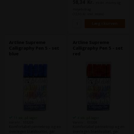
58,34
Kr.
ekskl. moms og
dekorative bogstaver og
illustrationer. Skrivebredde 1-
miljøbidrag
5mm.
(72,93 Kr. inkl. moms)
Artline Supreme
Artline Supreme
Calligraphy Pen 5 - set
Calligraphy Pen 5 - set
blue
red
11 stk. på lager
4 stk. på lager
Varenr.: 103209
Varenr.: 103208
Komfortabel pennekrop og en
Komfortabel pennekrop og en
overlegen blækkvalitet, gør
overlegen blækkvalitet, gør