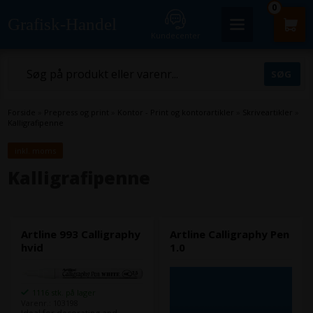
0
Grafisk-Handel
Kundecenter
Forside
»
Prepress og print
»
Kontor - Print og kontorartikler
»
Skriveartikler
»
Kalligrafipenne
inkl. moms
Kalligrafipenne
Artline 993 Calligraphy
Artline Calligraphy Pen
hvid
1.0
1116 stk. på lager
Varenr.: 103198