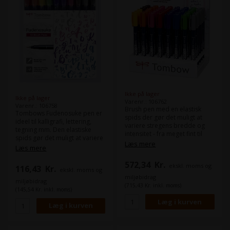
Ikke på lager
Ikke på lager
Varenr.: 106762
Varenr.: 106758
Brush pen med en elastisk
Tombows Fudenosuke pen er
spids der gør det muligt at
ideel til kalligrafi, lettering,
variere stregens bredde og
tegning mm. Den elastiske
intensitet - fra meget fint til
spids gør det muligt at variere
meget bredt. Sammenlignet
Læs mere
stregens bredde og intensitet
Læs mere
med ABT Dual Brush Pens, er
og denne hårde pen er
børstespidsen smallere og
velegnet til detaljer og mindre
572,34
Kr.
ekskl. moms og
stærkere, hvilket muliggør
116,43
Kr.
ekskl. moms og
skrift. Det sorte blæk er
hurtige, kontrollerede
miljøbidrag
vandbaseret og duftfrit.
miljøbidrag
penselstrøg. Perfekt til
(715,43 Kr. inkl. moms)
Farver: 03 gul, 07 grøn, 15 blå,
(145,54 Kr. inkl. moms)
kalligrafi, bogstaver, skitser,
18 lilla, 22 pink, 25 rød, 28
doodling og meget mere.
orange, 31 brun, 33 sort, 49
Blækket er vandbaseret og
grå. Linje bredde: op til 3 mm
duftfrit. Linje bredde: op til 3
mm