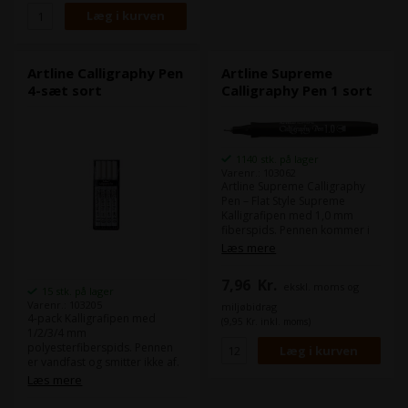
Artline Calligraphy Pen
Artline Supreme
4-sæt sort
Calligraphy Pen 1 sort
1140 stk. på lager
Varenr.: 103062
Artline Supreme Calligraphy
Pen – Flat Style Supreme
Kalligrafipen med 1,0 mm
fiberspids. Pennen kommer i
komfortabelt plasthylster og
Læs mere
bløder ikke igennem papiret.
Indeholder vandbaseret
7,96
Kr.
ekskl. moms og
pigment blæk uden Xylen.
15 stk. på lager
Varenr.: 103205
miljøbidrag
4-pack Kalligrafipen med
(9,95 Kr. inkl. moms)
1/2/3/4 mm
polyesterfiberspids. Pennen
er vandfast og smitter ikke af.
Indeholder vandbaseret
Læs mere
pigment blæk uden Xylen.