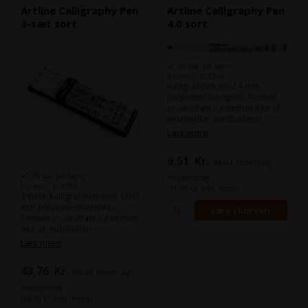
Artline Calligraphy Pen
Artline Calligraphy Pen
3-sæt sort
4.0 sort
24 stk. på lager
Varenr.: 103204
Kalligrafipen med 4 mm
polyesterfiberspids. Pennen
er vandfast og smitter ikke af.
Indeholder vandbaseret
pigment blæk uden Xylen.
Læs mere
9,51
Kr.
ekskl. moms og
73 stk. på lager
miljøbidrag
Varenr.: 103203
(11,89 Kr. inkl. moms)
3-pack Kalligrafipen med 1/2/3
mm polyesterfiberspids.
Pennen er vandfast og smitter
ikke af. Indeholder
vandbaseret pigment blæk
Læs mere
uden Xylen.
43,76
Kr.
ekskl. moms og
miljøbidrag
(54,70 Kr. inkl. moms)