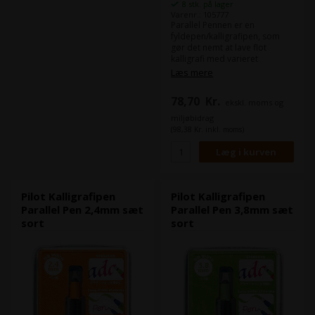
8 stk. på lager
Varenr.: 105777
Parallel Pennen er en
fyldepen/kalligrafipen, som
gør det nemt at lave flot
kalligrafi med varieret
stregtykkelse. Med pennen
Læs mere
følger en IC-P3 patron. Spids
diameter: 0,1-1,5mm. Pakket á:
78,70
Kr.
ekskl. moms og
1 stk. i blisterpakning
miljøbidrag
(98,38 Kr. inkl. moms)
Pilot Kalligrafipen
Pilot Kalligrafipen
Parallel Pen 2,4mm sæt
Parallel Pen 3,8mm sæt
sort
sort