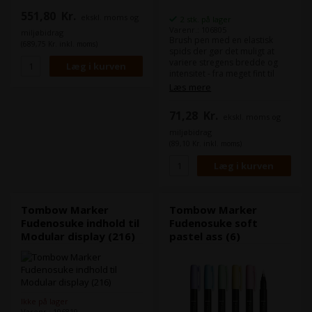
børstespidsen smallere og
551,80
Kr.
ekskl. moms og
stærkere, hvilket muliggør
2 stk. på lager
hurtige, kontrollerede
Varenr.: 106805
miljøbidrag
Brush pen med en elastisk
penselstrøg. Perfekt til
(689,75 Kr. inkl. moms)
spids der gør det muligt at
kalligrafi, bogstaver, skitser,
variere stregens bredde og
doodling og meget mere.
intensitet - fra meget fint til
Blækket er vandbaseret og
meget bredt. Sammenlignet
duftfrit. Linje bredde: op til 3
Læs mere
med ABT Dual Brush Pens, er
mm
børstespidsen smallere og
71,28
Kr.
ekskl. moms og
stærkere, hvilket muliggør
hurtige, kontrollerede
miljøbidrag
penselstrøg. Perfekt til
(89,10 Kr. inkl. moms)
kalligrafi, bogstaver, skitser,
doodling og meget mere.
Blækket er vandbaseret og
duftfrit. Linje bredde: op til 3
mm
Tombow Marker
Tombow Marker
Fudenosuke indhold til
Fudenosuke soft
Modular display (216)
pastel ass (6)
Ikke på lager
Varenr.: 106819