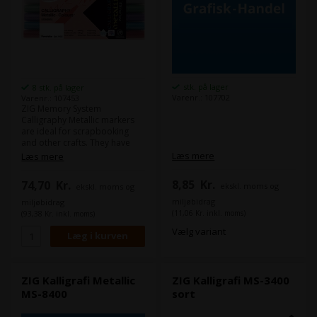
stk. på lager
8 stk. på lager
Varenr.: 107702
Varenr.: 107453
ZIG Memory System
Calligraphy Metallic markers
are ideal for scrapbooking
and other crafts. They have
archival quality, are acid-free,
Læs mere
Læs mere
waterproof and photo safe.
Waterproof / Archival Quality /
8,85
Kr.
74,70
Kr.
ekskl. moms og
ekskl. moms og
Ideal for Scrapbooking and
the other crafts / Especially
miljøbidrag
miljøbidrag
effective on dark colored
(11,06 Kr. inkl. moms)
(93,38 Kr. inkl. moms)
papers. TIP SIZE: 2 mm & 3.5
Vælg variant
mm
ZIG Kalligrafi Metallic
ZIG Kalligrafi MS-3400
MS-8400
sort