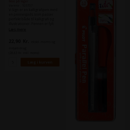
Ikke på lager
Varenr.: 105737
V-Sign er en kalligrafipen med
en pennespids som passer
perfekt både til kalligrafi og
illustrationer. Pennen er fylt
med sort hurtigtørrende blæk
Læs mere
og findes i en blød og en hard
variant.
22,90
Kr.
ekskl. moms og
miljøbidrag
(28,63 Kr. inkl. moms)