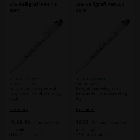
ZIG Kalligrafi Pen 1.0
ZIG Kalligrafi Pen 2.0
sort
sort
24 stk. på lager
24 stk. på lager
Varenr.: 107470
Varenr.: 107471
Kalligrafipen, velegnede til
Kalligrafipen, velegnede til
f.eks. noder, vandbaseret og
f.eks. noder, vandbaseret og
lugtfri
lugtfri
Læs mere
Læs mere
11,68
Kr.
10,51
Kr.
ekskl. moms og
ekskl. moms og
miljøbidrag
miljøbidrag
(14,60 Kr. inkl. moms)
(13,14 Kr. inkl. moms)