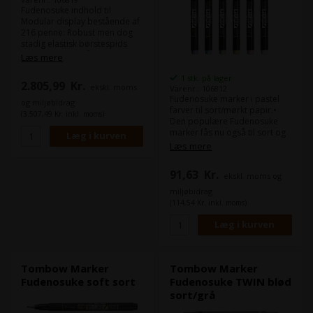
Fudenosuke indhold til
Modular display bestående af
216 penne: Robust men dog
stadig elastisk børstespids
som er ideel til såvel fine som
Læs mere
bredere linjer. 6 x 15 farver
med hård spids + 6 x 6 pastel
1 stk. på lager
2.805,99
Kr.
ekskl. moms
farver med blød spids + 18 x
Varenr.: 106812
Fudenosuke marker i pastel
Twin med blød spids + 36 x
og miljøbidrag
farver til sort/mørkt papir.•
sort med blød spids og 36 x
(3.507,49 Kr. inkl. moms)
Den populære Fudenosuke
sort med hård spids. Display
marker fås nu også til sort og
og etiketkit bestilles på
andet mørkt papir.• Robust
særskilt varenr. (TOM11380 +
Læs mere
men dog stadig elastisk
TOM13141).
børstespids som er ideel til
91,63
Kr.
ekskl. moms og
såvel fine som bredere linjer.•
Soft tip version har en fjeragtig
miljøbidrag
dynamik og er ideel til
(114,54 Kr. inkl. moms)
lettering, skitsering, kalligrafi
og kortfremstilling.• 5 trendy
pastelfarver plus hvid med flot
kridtlignende look på mørkt
papir.• Vandbaseret
pigmentblæk med magisk
Tombow Marker
Tombow Marker
effekt.• Farver kan intensiveres
Fudenosuke soft sort
Fudenosuke TWIN blød
ved at påføre flere lag blæk
sort/grå
oven på hinanden.• Perfekt til
kombination med IROJITEN,