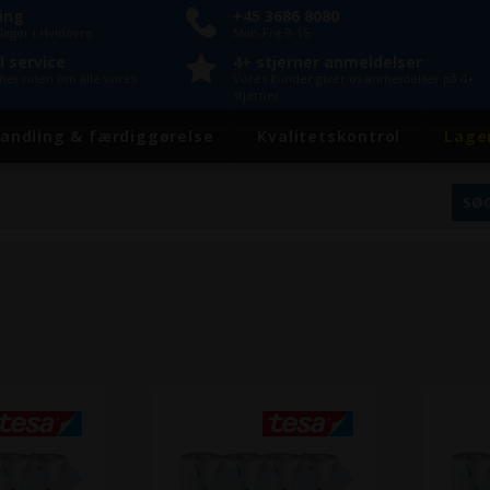
ring
+45 3686 8080
lager i Hvidovre
Man-Fre 9-15
l service
4+ stjerner anmeldelser
onel viden om alle vores
Vores kunder giver os anmeldelser på 4+
stjerner
andling & færdiggørelse
Kvalitetskontrol
Lage