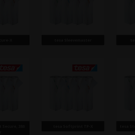
cure-X
tesa Sleevemaster
te
t Secure, 380
tesa Softprint TP-X
tesa St
y