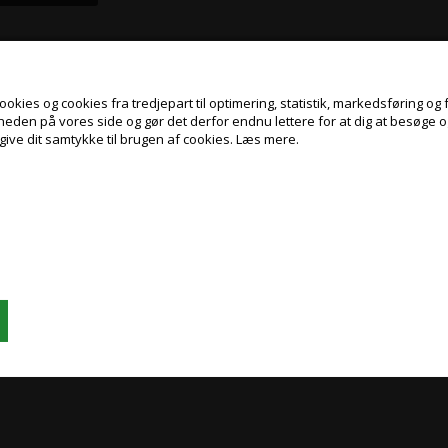
kies og cookies fra tredjepart til optimering, statistik, markedsføring og f
gheden på vores side og gør det derfor endnu lettere for at dig at besøge 
give dit samtykke til brugen af cookies.
Læs mere.
Jeg handler som
PRIVAT
ERHVERV
PRISER INKL. MOMS
PRISER EKSKL. MOMS
ster, 380 my
tesa Steelmaster, 500 my