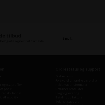
de tilbud
helt gratis og nemt at framelde.
ion
Ordrestatus og support
e
Ordrestatus
Fortryd eller ændre din ordre
 og ICC profiler
Reklamationsformular
 af papir
Returner produkter
Grafisk-Handel
Fragt og levering
vatlivspolitik
Betaling og faktura
Teknisk support