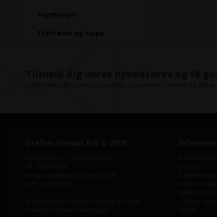
Sugekopper
Trådtæller og luppe
Tilmeld dig vores nyhedsbrev og få go
Indeholder ofte store besparelser og nyheder. Tilmeld dig, det er 
Grafisk-Handel A/S © 2009
Informat
Kærgårdsvej 1, 2650 Hvidovre
Kundeservic
Tlf. 36 86 80 80
Leasing
Email: shop@grafisk-handel.dk
Papirformater
CVR: 27 39 12 14
Guide til valg
Nyheder fra 
Vi bestræber os på at besvare din mail
Cookie- og pri
indenfor 2 timer i hverdagen
GDPR