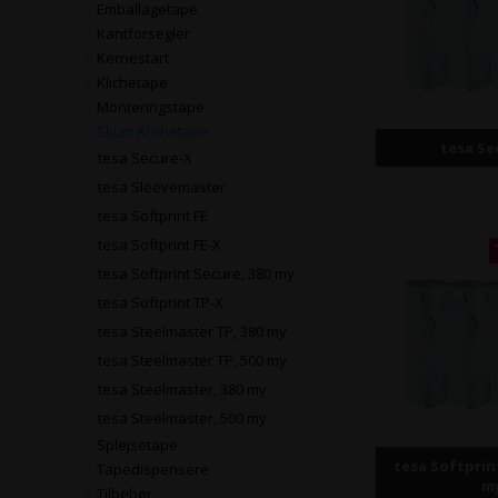
Emballagetape
Kantforsegler
Kernestart
Klichetape
Monteringstape
Skum Klichetape
tesa Se
tesa Secure-X
tesa Sleevemaster
tesa Softprint FE
tesa Softprint FE-X
tesa Softprint Secure, 380 my
tesa Softprint TP-X
tesa Steelmaster TP, 380 my
tesa Steelmaster TP, 500 my
tesa Steelmaster, 380 my
tesa Steelmaster, 500 my
Splejsetape
tesa Softprin
Tapedispensere
m
Tilbehør