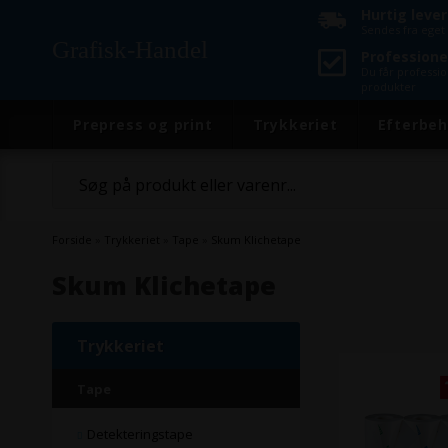
Hurtig leve
Sendes fra eget 
Grafisk-Handel
Professione
Du får professi
produkter
Prepress og print
Trykkeriet
Efterbeh
Forside
»
Trykkeriet
»
Tape
»
Skum Klichetape
Skum Klichetape
Trykkeriet
Tape
Detekteringstape