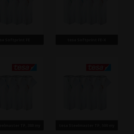
sa Softprint FE
tesa Softprint FE-X
eelmaster TP, 380 my
tesa Steelmaster TP, 500 my