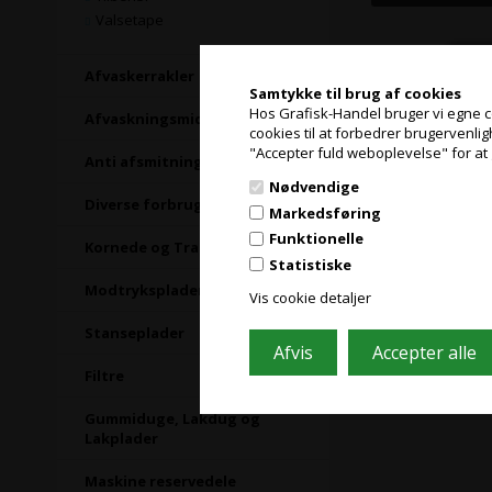
Valsetape
Afvaskerrakler
Samtykke til brug af cookies
Hos Grafisk-Handel bruger vi egne coo
Afvaskningsmidler
cookies til at forbedrer brugervenli
"Accepter fuld weboplevelse" for at 
Anti afsmitning
Nødvendige
Diverse forbrugsartikler
Markedsføring
Funktionelle
Kornede og Transfer plader
Statistiske
Modtryksplader
Vis cookie detaljer
tesa Steelma
Stanseplader
Filtre
Gummiduge, Lakdug og
Lakplader
Maskine reservedele