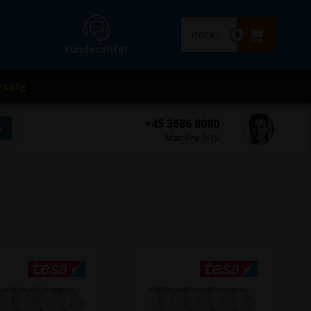
0,00 Kr.
0
Kundecenter
rsalg
+45 3686 8080
Man-Fre 9-15