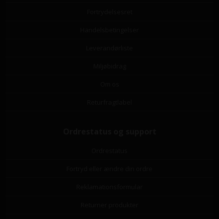
Fortrydelsesret
Handelsbetingelser
Leverandørliste
Miljøbidrag
Om os
Returfragtlabel
Ordrestatus og support
Ordrestatus
Fortryd eller ændre din ordre
Reklamationsformular
Returner produkter