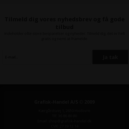
Tilmeld dig vores nyhedsbrev og få gode
tilbud
Indeholder ofte store besparelser og nyheder. Tilmeld dig, det er helt
gratis og nemt at framelde.
Grafisk-Handel A/S © 2009
Kærgårdsvej 1, 2650 Hvidovre
Tlf. 36 86 80 80
Email: shop@grafisk-handel.dk
CVR: 27 39 12 14