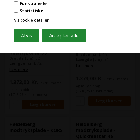
PRISER EKSKL. MOMS
Funktionelle
Statistiske
Vis cookie detaljer
Ikke på lager
Ikke på lager
Varenr.: 5071
Varenr.: 5068
Materiale type:
Stål
Materiale type:
Stål
Metal tykkelse:
0.5
Metal tykkelse:
0.5
Bredde (cm):
46
Bredde (cm):
52
Længde (cm):
57
Længde (cm):
72
Læs mere
Læs mere
1.373,00
Kr.
ekskl. moms
1.373,00
Kr.
ekskl. moms
og miljøbidrag
og miljøbidrag
(1.716,25 Kr. inkl. moms)
(1.716,25 Kr. inkl. moms)
Heidelberg
Heidelberg
modtryksplade - KORS
modtryksplade -
Quickmaster 46