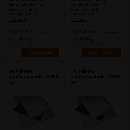
Materiale type:
Stål
Materiale type:
Stål
Metal tykkelse:
0.5
Metal tykkelse:
0.5
Bredde (cm):
40
Bredde (cm):
46
Længde (cm):
57
Længde (cm):
57
Læs mere
Læs mere
1.373,00
Kr.
1.373,00
Kr.
ekskl. moms
ekskl. moms
og miljøbidrag
og miljøbidrag
(1.716,25 Kr. inkl. moms)
(1.716,25 Kr. inkl. moms)
Heidelberg
Heidelberg
modtryksplade - KORD
modtryksplade - KORD
62
64