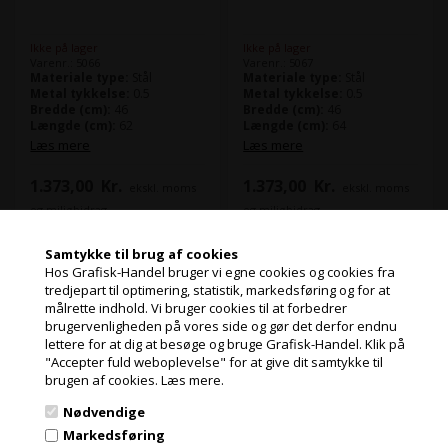
Ikke på lager
Ikke på lager
Varenr.: 5066
Varenr.: 5067
Materiale type:
Stål
Materiale type:
Stål
Metal tykkelse:
0.5
Metal tykkelse:
0.5
Bredde (cm):
46
Bredde (cm):
46
Længde (cm):
62
Længde (cm):
64
Læs mere
Læs mere
1.373,00
Kr.
1.373,00
Kr.
ekskl. moms
ekskl. moms
og miljøbidrag
og miljøbidrag
(1.716,25 Kr. inkl. moms)
(1.716,25 Kr. inkl. moms)
Samtykke til brug af cookies
Hos Grafisk-Handel bruger vi egne cookies og cookies fra
tredjepart til optimering, statistik, markedsføring og for at
målrette indhold. Vi bruger cookies til at forbedrer
Jeg handler som
Heidelberg
Heidelberg
brugervenligheden på vores side og gør det derfor endnu
modtryksplade - KORS
modtryksplade - KORA
lettere for at dig at besøge og bruge Grafisk-Handel. Klik på
72
"Accepter fuld weboplevelse" for at give dit samtykke til
PRIVAT
brugen af cookies.
Læs mere.
PRISER INKL. MOMS
Nødvendige
ERHVERV
Markedsføring