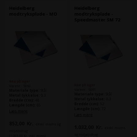
Heidelberg
Heidelberg
modtryksplade - MO
modtryksplade -
Speedmaster SM 72
Ikke på lager
Ikke på lager
Varenr.: 5060
Varenr.: 5061
Materiale type:
Stål
Materiale type:
Stål
Metal tykkelse:
0.3
Metal tykkelse:
0.3
Bredde (cm):
48
Bredde (cm):
52
Længde (cm):
65
Længde (cm):
72
Læs mere
Læs mere
852,00
Kr.
ekskl. moms og
1.032,00
Kr.
ekskl. moms
miljøbidrag
og miljøbidrag
(1.065,00 Kr. inkl. moms)