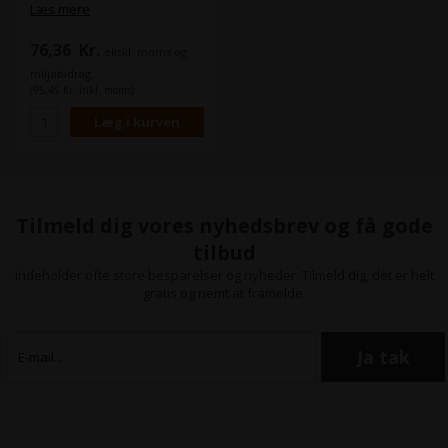
paper. This gives
Læs mere
photographers and artists the
opportunity to trial each
76,36
Kr.
ekskl. moms og
paper and discover a new
favourite at a minimal cost.
miljøbidrag
(95,45 Kr. inkl. moms)
Tilmeld dig vores nyhedsbrev og få gode
tilbud
Indeholder ofte store besparelser og nyheder. Tilmeld dig, det er helt
gratis og nemt at framelde.