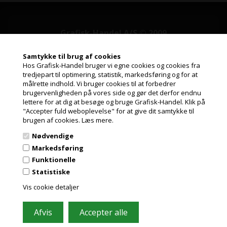
Grafisk-Handel A/S © 2009
Kærgårdsvej 1, 2650 Hvidovre
Samtykke til brug af cookies
Tlf. 36 86 80 80
Hos Grafisk-Handel bruger vi egne cookies og cookies fra
Email: shop@grafisk-handel.dk
tredjepart til optimering, statistik, markedsføring og for at
CVR: 27 39 12 14
målrette indhold. Vi bruger cookies til at forbedrer
Jeg handler som
brugervenligheden på vores side og gør det derfor endnu
Vi bestræber os på at besvare din mail indenfor 2 timer i hverdagen
lettere for at dig at besøge og bruge Grafisk-Handel. Klik på
"Accepter fuld weboplevelse" for at give dit samtykke til
PRIVAT
brugen af cookies.
Læs mere.
PRISER INKL. MOMS
Nødvendige
ERHVERV
Markedsføring
PRISER EKSKL. MOMS
Funktionelle
Information
Statistiske
Vis cookie detaljer
Kundeservice
Leasing
Papirformater og ICC profiler