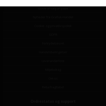
Guide til valg af papir
Nyheder fra Grafisk-Handel
Cookie- og privatlivspolitik
GDPR
Fortrydelsesret
Handelsbetingelser
Leverandørliste
Miljøbidrag
Om os
Returfragtlabel
Ordrestatus og support