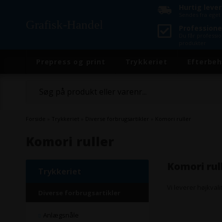
Hurtig leve
Sendes fra eget 
Grafisk-Handel
Professione
Du får professi
produkter
Prepress og print
Trykkeriet
Efterbeh
Forside
»
Trykkeriet
»
Diverse forbrugsartikler
»
Komori ruller
Komori ruller
Komori rul
Trykkeriet
Vi leverer højkvali
Diverse forbrugsartikler
Anlægsnåle