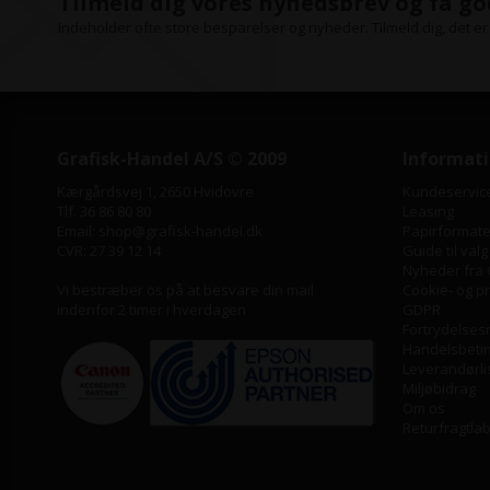
Tilmeld dig vores nyhedsbrev og få go
Indeholder ofte store besparelser og nyheder. Tilmeld dig, det er 
Grafisk-Handel A/S © 2009
Informat
Kærgårdsvej 1, 2650 Hvidovre
Kundeservic
Tlf. 36 86 80 80
Leasing
Email: shop@grafisk-handel.dk
Papirformater
CVR: 27 39 12 14
Guide til valg
Nyheder fra 
Vi bestræber os på at besvare din mail
Cookie- og pri
indenfor 2 timer i hverdagen
GDPR
Fortrydelses
Handelsbeti
Leverandørli
Miljøbidrag
Om os
Returfragtla