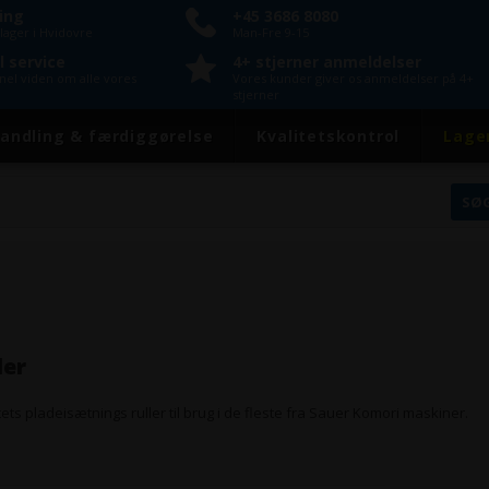
ring
+45 3686 8080
lager i Hvidovre
Man-Fre 9-15
l service
4+ stjerner anmeldelser
onel viden om alle vores
Vores kunder giver os anmeldelser på 4+
stjerner
andling & færdiggørelse
Kvalitetskontrol
Lage
ler
tets pladeisætnings ruller til brug i de fleste fra Sauer Komori maskiner.