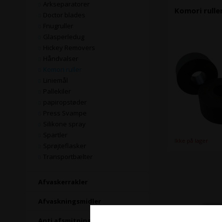
Arkseparatorer
Komori rulle
Doctor blades
Fnugruller
Glasperledug
Hickey Removers
Håndvalser
Komori ruller
Liniemål
Pallekiler
papiropstøder
Press Svampe
Silikone spray
Spartler
Ikke på lager
Sprøjteflasker
Transportbælter
Afvaskerrakler
Afvaskningsmidler
Anti afsmitning