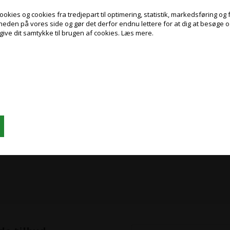
kies og cookies fra tredjepart til optimering, statistik, markedsføring og f
gheden på vores side og gør det derfor endnu lettere for at dig at besøge 
give dit samtykke til brugen af cookies.
Læs mere.
Jeg handler som
PRIVAT
ERHVERV
PRISER INKL. MOMS
PRISER EKSKL. MOMS