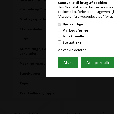
Samtykke til brug af cookies
Hos Grafisk-Handel bruger vi egne coo
Kornede og Transfer plader
cookies til at forbedrer brugervenli
"Accepter fuld weboplevelse" for at 
Modtryksplader
Nødvendige
Stanseplader
Markedsføring
Funktionelle
Filtre
Statistiske
Gummiduge, Lakdug og
Vis cookie detaljer
Lakplader
Maskine reservedele
Sugekopper
Tape
Trådtæller og luppe