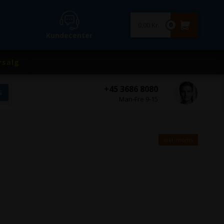
0,00 Kr.
0
Kundecenter
rsalg
+45 3686 8080
Man-Fre 9-15
inkl. moms