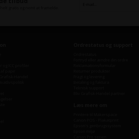
de tilbud
helt gratis og nemt at framelde.
ion
Ordrestatus og support
e
Ordrestatus
Fortryd eller ændre din ordre
 og ICC profiler
Reklamationsformular
 af papir
Returner produkter
Grafisk-Handel
Fragt og levering
vatlivspolitik
Betaling og faktura
Teknisk support
ret
Bliv Grafisk-Handel partner
ngelser
ste
Læs mere om
Printere til Makerspace
Canon POS - Plakatprint
bel
Epson's genbrugssystem
Epson miljø
Canon Pro serien