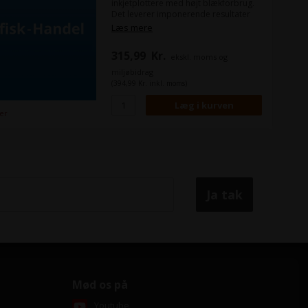
inkjetplottere med højt blækforbrug.
Det leverer imponerende resultater
ved fuldfladeprint med skarp
Læs mere
opløsning, klare konturer og høj
farvebrillans.
315,99
Kr.
ekskl. moms og
miljøbidrag
(394,99 Kr. inkl. moms)
ger
Mød os på
Youtube