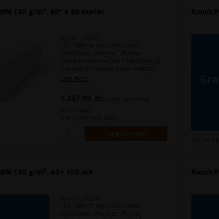
0N 180 g/m², 60" x 50 meter
Rauch P
Varenr.: 112651
PRC 180N er et professionelt
inkjetpapir, designet til farve-
inkjetplottere med højt blækforbrug.
Det leverer imponerende resultater
ved fuldfladeprint med skarp
Læs mere
opløsning, klare konturer og høj
farvebrillans.
1.347,99
Kr.
ekskl. moms og
miljøbidrag
(1.684,99 Kr. inkl. moms)
Ikke på la
80N 180 g/m², A3+ 150 ark
Rauch P
Varenr.: 112654
PRC 180N er et professionelt
inkjetpapir, designet til farve-