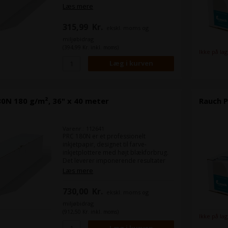
ved fuldfladeprint med skarp
Læs mere
opløsning, klare konturer og høj
farvebrillans.
315,99
Kr.
ekskl. moms og
miljøbidrag
(394,99 Kr. inkl. moms)
Ikke på la
0N 180 g/m², 36" x 40 meter
Rauch P
Varenr.: 112641
PRC 180N er et professionelt
inkjetpapir, designet til farve-
inkjetplottere med højt blækforbrug.
Det leverer imponerende resultater
ved fuldfladeprint med skarp
Læs mere
opløsning, klare konturer og høj
farvebrillans.
730,00
Kr.
ekskl. moms og
miljøbidrag
(912,50 Kr. inkl. moms)
Ikke på la