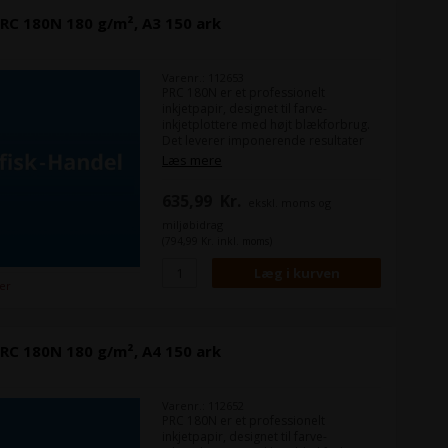
RC 180N 180 g/m², A3 150 ark
Varenr.: 112653
PRC 180N er et professionelt
inkjetpapir, designet til farve-
inkjetplottere med højt blækforbrug.
Det leverer imponerende resultater
ved fuldfladeprint med skarp
Læs mere
opløsning, klare konturer og høj
farvebrillans.
635,99
Kr.
ekskl. moms og
miljøbidrag
(794,99 Kr. inkl. moms)
ger
RC 180N 180 g/m², A4 150 ark
Varenr.: 112652
PRC 180N er et professionelt
inkjetpapir, designet til farve-