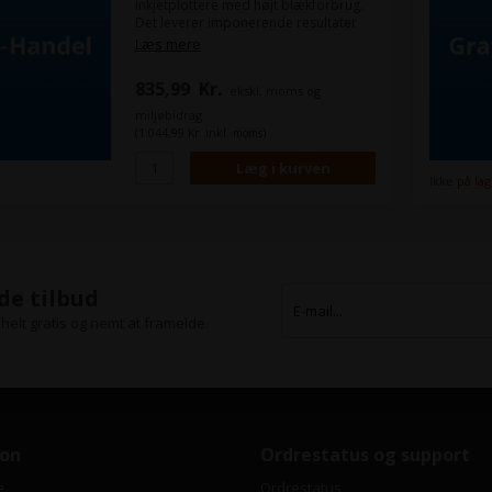
inkjetplottere med højt blækforbrug.
Det leverer imponerende resultater
ved fuldfladeprint med skarp
Læs mere
opløsning, klare konturer og høj
farvebrillans.
835,99
Kr.
ekskl. moms og
miljøbidrag
(1.044,99 Kr. inkl. moms)
Ikke på la
de tilbud
helt gratis og nemt at framelde.
ion
Ordrestatus og support
e
Ordrestatus