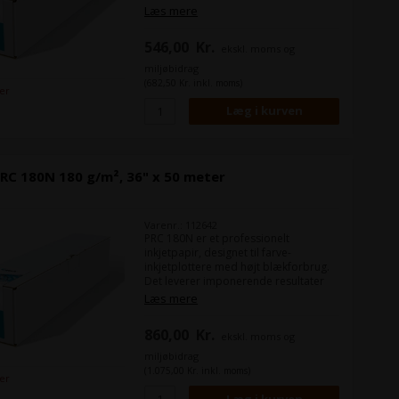
ved fuldfladeprint med skarp
Læs mere
opløsning, klare konturer og høj
farvebrillans.
546,00
Kr.
ekskl. moms og
miljøbidrag
(682,50 Kr. inkl. moms)
ger
RC 180N 180 g/m², 36" x 50 meter
Varenr.: 112642
PRC 180N er et professionelt
inkjetpapir, designet til farve-
inkjetplottere med højt blækforbrug.
Det leverer imponerende resultater
ved fuldfladeprint med skarp
Læs mere
opløsning, klare konturer og høj
farvebrillans.
860,00
Kr.
ekskl. moms og
miljøbidrag
(1.075,00 Kr. inkl. moms)
ger