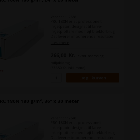
Varenr.: 112638
PRC 180N er et professionelt
inkjetpapir, designet til farve-
inkjetplottere med højt blækforbrug.
Det leverer imponerende resultater
ved fuldfladeprint med skarp
Læs mere
opløsning, klare konturer og høj
farvebrillans.
266,00
Kr.
ekskl. moms og
miljøbidrag
(332,50 Kr. inkl. moms)
ger
RC 180N 180 g/m², 36" x 30 meter
Varenr.: 112640
PRC 180N er et professionelt
inkjetpapir, designet til farve-
inkjetplottere med højt blækforbrug.
Det leverer imponerende resultater