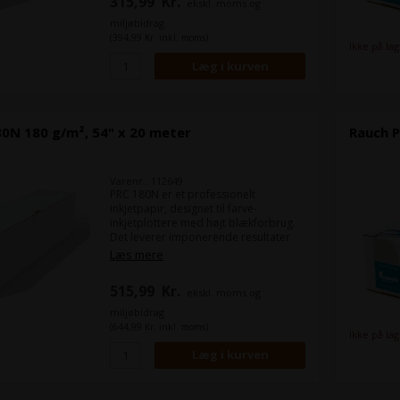
315,99
Kr.
ekskl. moms og
miljøbidrag
(394,99 Kr. inkl. moms)
Ikke på la
0N 180 g/m², 54" x 20 meter
Rauch P
Varenr.: 112649
PRC 180N er et professionelt
inkjetpapir, designet til farve-
inkjetplottere med højt blækforbrug.
Det leverer imponerende resultater
ved fuldfladeprint med skarp
Læs mere
opløsning, klare konturer og høj
farvebrillans.
515,99
Kr.
ekskl. moms og
miljøbidrag
(644,99 Kr. inkl. moms)
Ikke på la