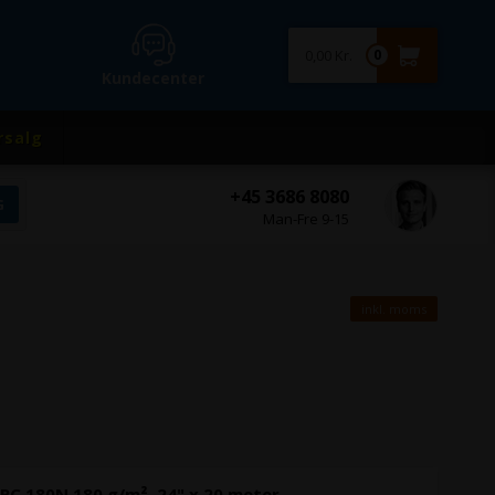
0,00 Kr.
0
Kundecenter
rsalg
+45 3686 8080
Man-Fre 9-15
inkl. moms
RC 180N 180 g/m², 24" x 20 meter