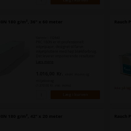
0N 180 g/m², 36" x 60 meter
Rauch P
Varenr.: 112643
PRC 180N er et professionelt
inkjetpapir, designet til farve-
inkjetplottere med højt blækforbrug.
Det leverer imponerende resultater
ved fuldfladeprint med skarp
Læs mere
opløsning, klare konturer og høj
farvebrillans.
1.016,00
Kr.
ekskl. moms og
miljøbidrag
(1.270,00 Kr. inkl. moms)
Ikke på la
0N 180 g/m², 42" x 20 meter
Rauch P