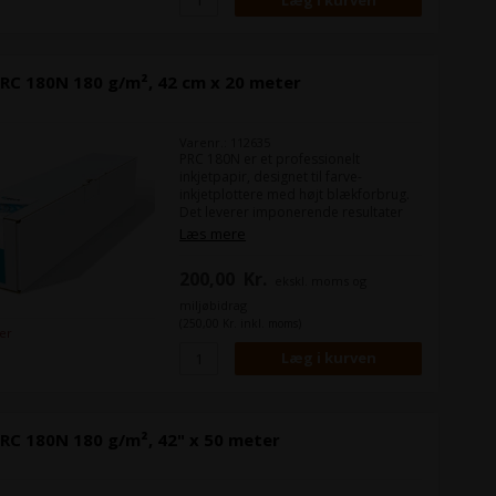
RC 180N 180 g/m², 42 cm x 20 meter
Varenr.: 112635
PRC 180N er et professionelt
inkjetpapir, designet til farve-
inkjetplottere med højt blækforbrug.
Det leverer imponerende resultater
ved fuldfladeprint med skarp
Læs mere
opløsning, klare konturer og høj
farvebrillans.
200,00
Kr.
ekskl. moms og
miljøbidrag
(250,00 Kr. inkl. moms)
ger
RC 180N 180 g/m², 42" x 50 meter