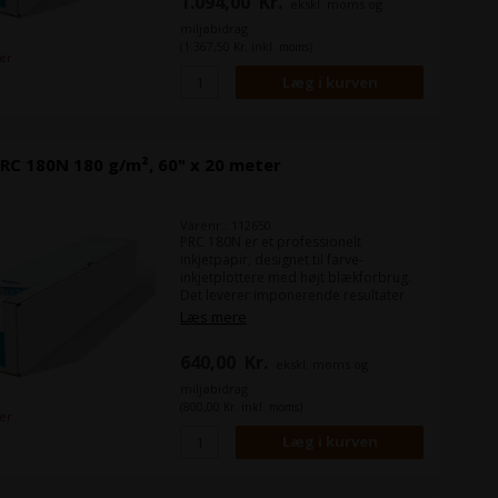
1.094,00
Kr.
ekskl. moms og
miljøbidrag
(1.367,50 Kr. inkl. moms)
ger
RC 180N 180 g/m², 60" x 20 meter
Varenr.: 112650
PRC 180N er et professionelt
inkjetpapir, designet til farve-
inkjetplottere med højt blækforbrug.
Det leverer imponerende resultater
ved fuldfladeprint med skarp
Læs mere
opløsning, klare konturer og høj
farvebrillans.
640,00
Kr.
ekskl. moms og
miljøbidrag
(800,00 Kr. inkl. moms)
ger