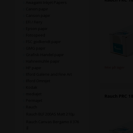
Awagami Inkjet Papers
Canon papir
Canson papir
EFI / Fiery
Epson papir
Fotospeed
FSC godkendt papir
GMG papir
Grafisk-Handel papir
Hahnemühle papir
Ikke på lager
HP papir
Ilford Galerie and Fine Art
Ilford Omnijet
Kodak
mediaJet
Rauch PRC 18
Permajet
Rauch
Rauch BLF 200AS Matt 210µ
Rauch Canvas Bergamo II 376
g