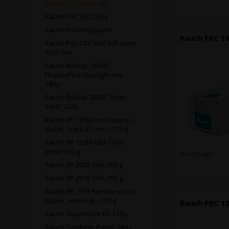
Rauch PRC 180N 180
Rauch PRC 230 230 g
Rauch Proofing paper
Rauch PRC 18
Rauch PVL-CSK Self-adhesive
vinyl film
Rauch Roll-Up 180MS
DisplayPlus Stoplight mat -
180µ
Rauch Roll-Up 200M "white
back" 220µ
Rauch RP 130M Proof paper,
matte, Fogra 47 cert. - 130 g
Rauch RP 150M OBA Color-
proof 150 g
Ikke på lager
Rauch RP 200S OBA 200 g
Rauch RP 251S OBA 250 g
Rauch RP 255S Remote-proof
paper, semi mat - 250 g
Rauch PRC 18
Rauch SuperClear RS 115µ
Rauch Synthetic Paper 180µ