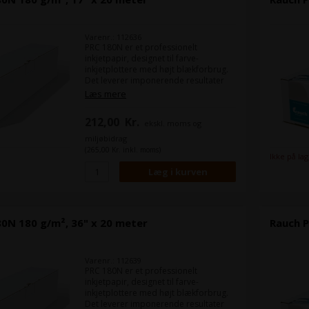
Varenr.: 112636
PRC 180N er et professionelt
inkjetpapir, designet til farve-
inkjetplottere med højt blækforbrug.
Det leverer imponerende resultater
ved fuldfladeprint med skarp
Læs mere
opløsning, klare konturer og høj
farvebrillans.
212,00
Kr.
ekskl. moms og
miljøbidrag
(265,00 Kr. inkl. moms)
Ikke på la
0N 180 g/m², 36" x 20 meter
Rauch P
Varenr.: 112639
PRC 180N er et professionelt
inkjetpapir, designet til farve-
inkjetplottere med højt blækforbrug.
Det leverer imponerende resultater