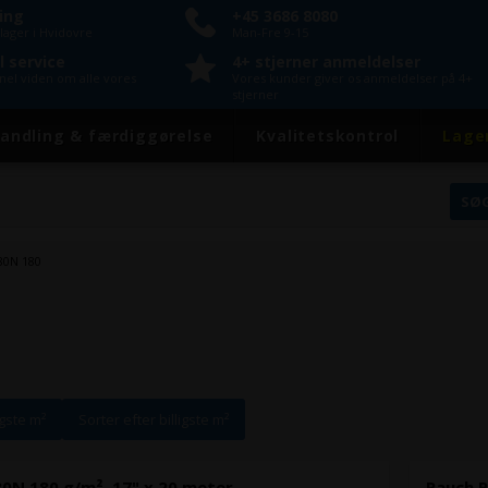
ring
+45 3686 8080
lager i Hvidovre
Man-Fre 9-15
l service
4+ stjerner anmeldelser
onel viden om alle vores
Vores kunder giver os anmeldelser på 4+
stjerner
andling & færdiggørelse
Kvalitetskontrol
Lage
80N 180
igste m²
Sorter efter billigste m²
0N 180 g/m², 17" x 20 meter
Rauch P