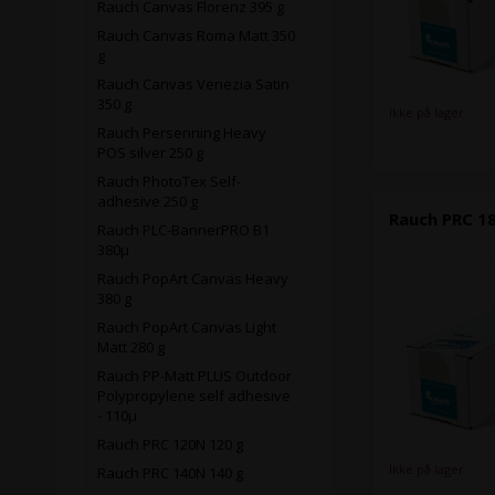
Rauch Canvas Florenz 395 g
Rauch Canvas Roma Matt 350
g
Rauch Canvas Venezia Satin
350 g
Ikke på lager
Rauch Persenning Heavy
POS silver 250 g
Rauch PhotoTex Self-
adhesive 250 g
Rauch PRC 18
Rauch PLC-BannerPRO B1
380µ
Rauch PopArt Canvas Heavy
380 g
Rauch PopArt Canvas Light
Matt 280 g
Rauch PP-Matt PLUS Outdoor
Polypropylene self adhesive
- 110µ
Rauch PRC 120N 120 g
Ikke på lager
Rauch PRC 140N 140 g