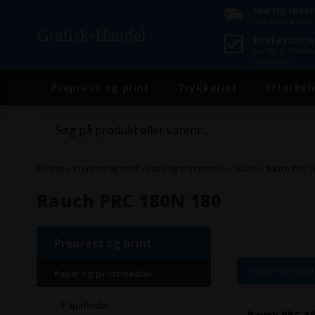
Hurtig leve
Sendes fra eget 
Grafisk-Handel
Professione
Du får professi
produkter
Prepress og print
Trykkeriet
Efterbeh
Forside
»
Prepress og print
»
Papir og printmedier
»
Rauch
»
Rauch PRC 1
Rauch PRC 180N 180
Prepress og print
Sorter efter bill
Papir og printmedier
Papirfinder
Rauch PRC 18