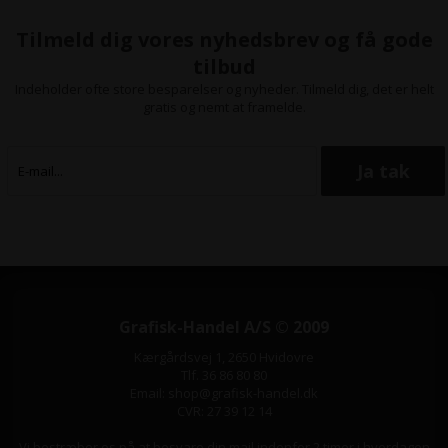
Tilmeld dig vores nyhedsbrev og få gode
tilbud
Indeholder ofte store besparelser og nyheder. Tilmeld dig, det er helt
gratis og nemt at framelde.
Grafisk-Handel A/S © 2009
Kærgårdsvej 1, 2650 Hvidovre
Tlf. 36 86 80 80
Email: shop@grafisk-handel.dk
CVR: 27 39 12 14
Vi bestræber os på at besvare din mail indenfor 2 timer i hverdagen