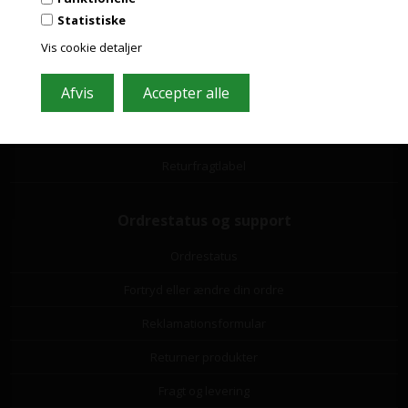
Statistiske
Handelsbetingelser
Vis cookie detaljer
Leverandørliste
Miljøbidrag
Om os
Returfragtlabel
Ordrestatus og support
Ordrestatus
Fortryd eller ændre din ordre
Reklamationsformular
Returner produkter
Fragt og levering