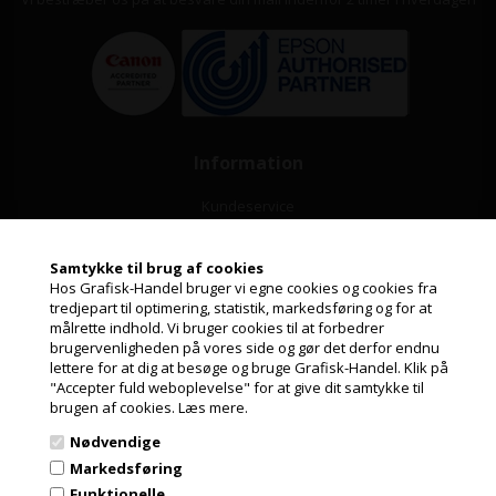
Information
Kundeservice
Leasing
Samtykke til brug af cookies
Hos Grafisk-Handel bruger vi egne cookies og cookies fra
Papirformater og ICC profiler
tredjepart til optimering, statistik, markedsføring og for at
målrette indhold. Vi bruger cookies til at forbedrer
Guide til valg af papir
Jeg handler som
brugervenligheden på vores side og gør det derfor endnu
lettere for at dig at besøge og bruge Grafisk-Handel. Klik på
Nyheder fra Grafisk-Handel
"Accepter fuld weboplevelse" for at give dit samtykke til
PRIVAT
brugen af cookies.
Læs mere.
Cookie- og privatlivspolitik
PRISER INKL. MOMS
Nødvendige
GDPR
ERHVERV
Markedsføring
PRISER EKSKL. MOMS
Fortrydelsesret
Funktionelle