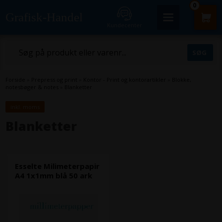
0
Grafisk-Handel
Kundecenter
Forside
»
Prepress og print
»
Kontor - Print og kontorartikler
»
Blokke,
notesbøger & notes
»
Blanketter
inkl. moms
Blanketter
Esselte Milimeterpapir
A4 1x1mm blå 50 ark