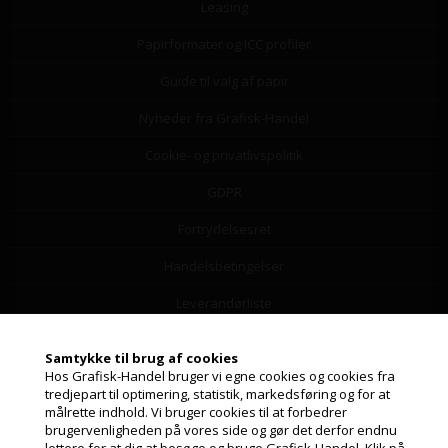
Leasing
Papirformater og ICC profiler
Guide til valg af papir
Nyheder fra Grafisk-Handel
Cookie- og privatlivspolitik
GDPR
Fortrydelsesret
Handelsbetingelser
Leverandørliste
Miljøbidrag
Samtykke til brug af cookies
Hos Grafisk-Handel bruger vi egne cookies og cookies fra
Om os
tredjepart til optimering, statistik, markedsføring og for at
målrette indhold. Vi bruger cookies til at forbedrer
Returfragtlabel
Jeg handler som
brugervenligheden på vores side og gør det derfor endnu
lettere for at dig at besøge og bruge Grafisk-Handel. Klik på