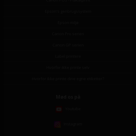
Canon POS - Plakatprint
Epson's genbrugssystem
Epson miljø
Canon Pro serien
Canon GP serien
Label printere
Hvorfor ikke printe selv
Hvorfor ikke printe dine egne etiketter?
Mød os på
Youtube
Instagram