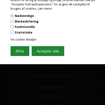
"Accepter fuld weboplevelse" for at give dit samtykke til
PRIVAT
Ordrestatus og support
brugen af cookies.
Læs mere.
PRISER INKL. MOMS
Ordrestatus
Nødvendige
ERHVERV
Markedsføring
Fortryd eller ændre din ordre
PRISER EKSKL. MOMS
Funktionelle
Statistiske
Reklamationsformular
Vis cookie detaljer
Returner produkter
Fragt og levering
Betaling og faktura
Teknisk support
Bliv Grafisk-Handel partner
Læs mere om
Printere til Makerspace