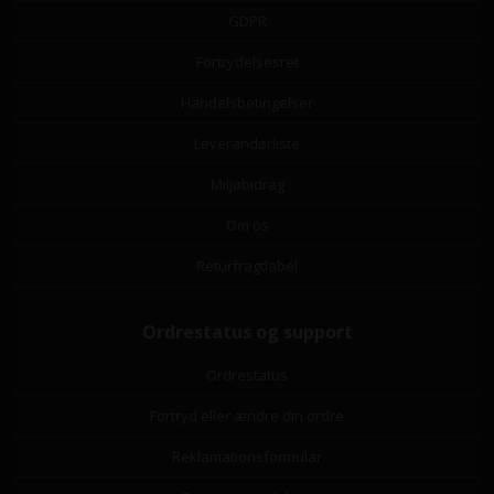
GDPR
Fortrydelsesret
Handelsbetingelser
Leverandørliste
Miljøbidrag
Om os
Returfragtlabel
Ordrestatus og support
Ordrestatus
Fortryd eller ændre din ordre
Reklamationsformular