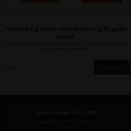
Tilmeld dig vores nyhedsbrev og få gode
tilbud
Indeholder ofte store besparelser og nyheder. Tilmeld dig, det er helt
gratis og nemt at framelde.
Grafisk-Handel A/S © 2009
Kærgårdsvej 1, 2650 Hvidovre
Tlf. 36 86 80 80