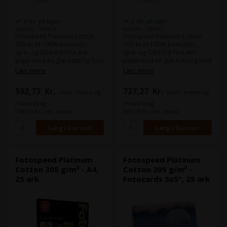
2 stk. på lager
2 stk. på lager
Varenr.: 109411
Varenr.: 109412
Fotospeed Platinum Cotton
Fotospeed Platinum Cotton
305 er et 100% bomulds-,
305 er et 100% bomulds-,
syre- og OBA-frit Fine Art-
syre- og OBA-frit Fine Art-
papir med en glat naturlig hvid
papir med en glat naturlig hvid
overflade.
overflade.
Læs mere
Læs mere
Platinum Cotton 305 bruger
Platinum Cotton 305 bruger
den nyeste teknologi, hvilket
den nyeste teknologi, hvilket
592,73
Kr.
727,27
Kr.
ekskl. moms og
ekskl. moms og
resulterer i et bredt farverum
resulterer i et bredt farverum
og nåleskarpe detaljer.
og nåleskarpe detaljer.
miljøbidrag
miljøbidrag
(740,91 Kr. inkl. moms)
(909,09 Kr. inkl. moms)
Fotospeed Platinum
Fotospeed Platinum
Cotton 305 g/m² - A4,
Cotton 305 g/m² -
25 ark
Fotocards 5x5", 25 ark