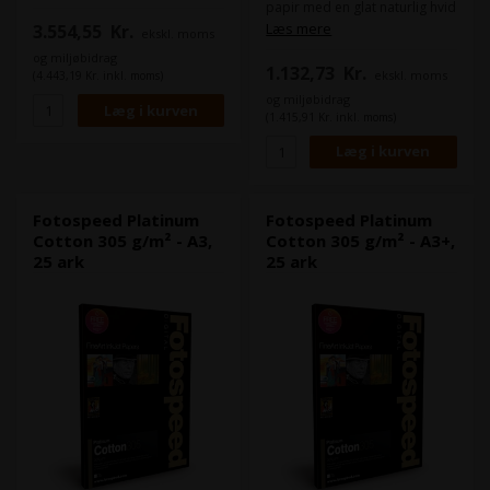
Platinum Cotton 305 bruger
papir med en glat naturlig hvid
den nyeste teknologi, hvilket
overflade.
Læs mere
3.554,55
Kr.
ekskl. moms
resulterer i et bredt farverum
Platinum Cotton 305 bruger
og nåleskarpe detaljer.
og miljøbidrag
den nyeste teknologi, hvilket
1.132,73
Kr.
ekskl. moms
resulterer i et bredt farverum
(4.443,19 Kr. inkl. moms)
og nåleskarpe detaljer.
og miljøbidrag
(1.415,91 Kr. inkl. moms)
Fotospeed Platinum
Fotospeed Platinum
Cotton 305 g/m² - A3,
Cotton 305 g/m² - A3+,
25 ark
25 ark