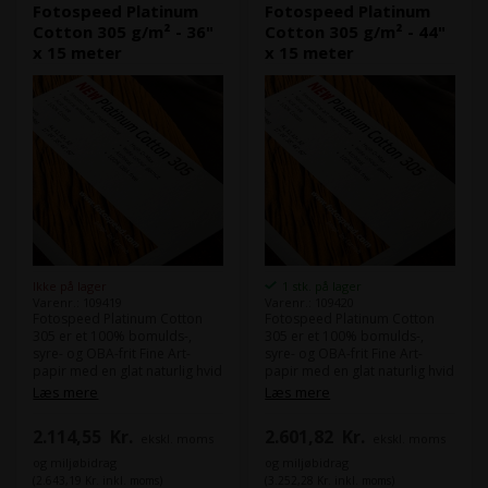
Fotospeed Platinum
Fotospeed Platinum
Cotton 305 g/m² - 36"
Cotton 305 g/m² - 44"
x 15 meter
x 15 meter
Ikke på lager
1 stk. på lager
Varenr.: 109419
Varenr.: 109420
Fotospeed Platinum Cotton
Fotospeed Platinum Cotton
305 er et 100% bomulds-,
305 er et 100% bomulds-,
syre- og OBA-frit Fine Art-
syre- og OBA-frit Fine Art-
papir med en glat naturlig hvid
papir med en glat naturlig hvid
overflade.
overflade.
Læs mere
Læs mere
Platinum Cotton 305 bruger
Platinum Cotton 305 bruger
den nyeste teknologi, hvilket
den nyeste teknologi, hvilket
2.114,55
Kr.
2.601,82
Kr.
ekskl. moms
ekskl. moms
resulterer i et bredt farverum
resulterer i et bredt farverum
og nåleskarpe detaljer.
og nåleskarpe detaljer.
og miljøbidrag
og miljøbidrag
(2.643,19 Kr. inkl. moms)
(3.252,28 Kr. inkl. moms)