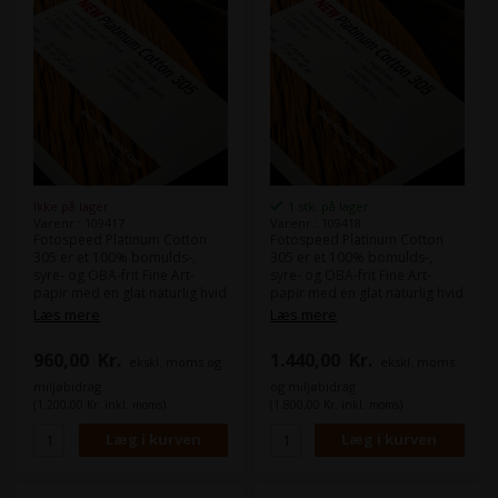
Ikke på lager
1 stk. på lager
Varenr.: 109417
Varenr.: 109418
Fotospeed Platinum Cotton
Fotospeed Platinum Cotton
305 er et 100% bomulds-,
305 er et 100% bomulds-,
syre- og OBA-frit Fine Art-
syre- og OBA-frit Fine Art-
papir med en glat naturlig hvid
papir med en glat naturlig hvid
overflade.
overflade.
Læs mere
Læs mere
Platinum Cotton 305 bruger
Platinum Cotton 305 bruger
den nyeste teknologi, hvilket
den nyeste teknologi, hvilket
960,00
Kr.
1.440,00
Kr.
ekskl. moms og
ekskl. moms
resulterer i et bredt farverum
resulterer i et bredt farverum
og nåleskarpe detaljer.
og nåleskarpe detaljer.
miljøbidrag
og miljøbidrag
(1.200,00 Kr. inkl. moms)
(1.800,00 Kr. inkl. moms)