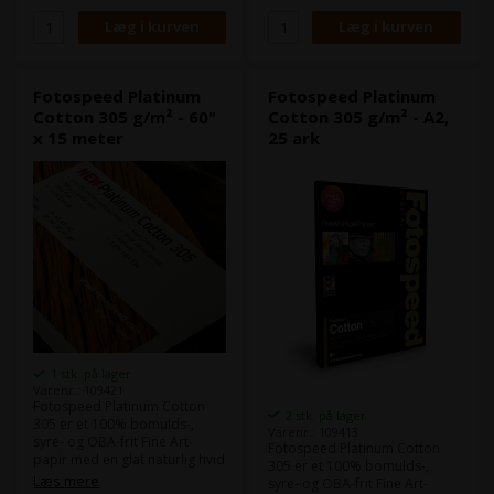
Fotospeed Platinum
Fotospeed Platinum
Cotton 305 g/m² - 60"
Cotton 305 g/m² - A2,
x 15 meter
25 ark
1 stk. på lager
Varenr.: 109421
Fotospeed Platinum Cotton
2 stk. på lager
305 er et 100% bomulds-,
Varenr.: 109413
syre- og OBA-frit Fine Art-
Fotospeed Platinum Cotton
papir med en glat naturlig hvid
305 er et 100% bomulds-,
overflade.
Læs mere
syre- og OBA-frit Fine Art-