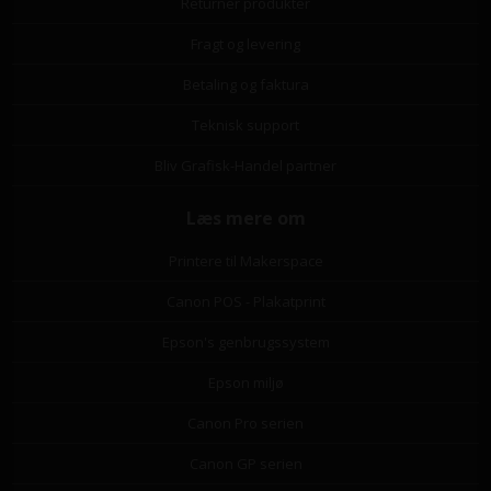
Returner produkter
Fragt og levering
Betaling og faktura
Teknisk support
Bliv Grafisk-Handel partner
Læs mere om
Printere til Makerspace
Canon POS - Plakatprint
Epson's genbrugssystem
Epson miljø
Canon Pro serien
Canon GP serien