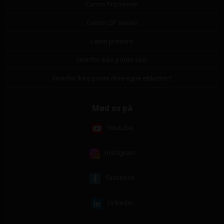
Canon Pro serien
Canon GP serien
Label printere
Hvorfor ikke printe selv
Hvorfor ikke printe dine egne etiketter?
Mød os på
Youtube
Instagram
Facebook
Linkedin