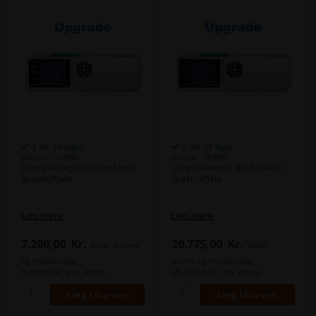
procent
. Punktbrednings kurve
. Geometrisk analyse
. Har hukommelse til 100 data
sæt
Den "Advanced" model kan
opgraderes til "All-Vision"
med en hardware
opgradering hos Techkon.
2 stk. på lager
2 stk. på lager
Varenr.: 107540
Varenr.: 107541
Opgradering til din Techkon
Opgradering til din Techkon
SpectroPlate
SpectroPlate
Læs mere
Læs mere
7.200,00
Kr.
20.775,00
Kr.
ekskl. moms
ekskl.
og miljøbidrag
moms og miljøbidrag
(9.000,00 Kr. inkl. moms)
(25.968,75 Kr. inkl. moms)