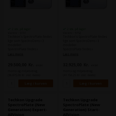
2 stk. på lager
2 stk. på lager
Varenr.: 5151
Varenr.: 5152
Techkon's SpectroPlate findes
Techkon's SpectroPlate findes
lige som SpectroDens i 3
lige som SpectroDens i 3
modeller.
modeller.
SpectroPlate findes i
SpectroPlate findes i
SpectroPlate Start,
SpectroPlate Start,
Læs mere
Læs mere
SpectroPlate Expert og
SpectroPlate Expert og
SpectroPlate All-Vision.
SpectroPlate All-Vision.
29.500,00
Kr.
32.925,00
Kr.
ekskl.
ekskl.
Techkons offset plade
Techkons offset plade
moms og miljøbidrag
moms og miljøbidrag
kalibreringsudstyr er vigtig del
kalibreringsudstyr er vigtig del
(36.875,00 Kr. inkl. moms)
(41.156,25 Kr. inkl. moms)
i liniarisering af CTP anlæg,
i liniarisering af CTP anlæg,
som derved sikre at offset
som derved sikre at offset
trykpladerne er optimale.
trykpladerne er optimale.
SpectroPlate Start
SpectroPlate Expert
Techkon Upgrade
Techkon Upgrade
. Måling af raster procenter
. Måling af raster procenter
SpectroPlate (New
SpectroPlate (New
. Raster vinkel
. Raster vinkel
Generation) Expert-
Generation) Start-
. Raster finhed i l/cm og lpi.
. Raster finhed i l/cm og lpi.
AllVision
AllVision
. Punktbrednings kurve udtryk i