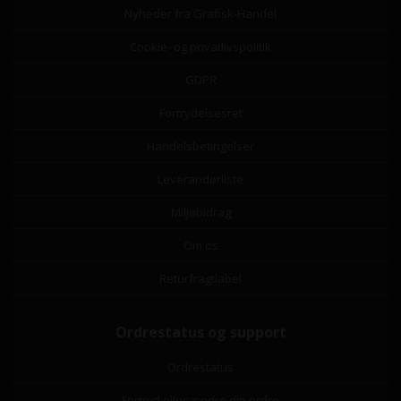
Nyheder fra Grafisk-Handel
Cookie- og privatlivspolitik
GDPR
Fortrydelsesret
Handelsbetingelser
Leverandørliste
Miljøbidrag
Om os
Returfragtlabel
Ordrestatus og support
Ordrestatus
Fortryd eller ændre din ordre