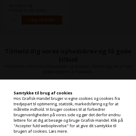
og miljøbidrag
(9.000,00 Kr. inkl. moms)
Tilmeld dig vores nyhedsbrev og få gode
tilbud
Indeholder ofte store besparelser og nyheder. Tilmeld dig, det er helt
gratis og nemt at framelde.
Samtykke til brug af cookies
Hos Grafisk-Handel bruger vi egne cookies og cookies fra
tredjepart til optimering, statistik, markedsføring og for at
målrette indhold. Vi bruger cookies til at forbedrer
Jeg handler som
brugervenligheden på vores side og gør det derfor endnu
lettere for at dig at besøge og bruge Grafisk-Handel. Klik på
"Accepter fuld weboplevelse" for at give dit samtykke til
PRIVAT
brugen af cookies.
Læs mere.
PRISER INKL. MOMS