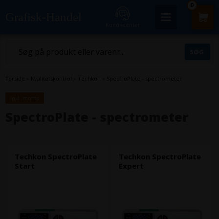
0
Grafisk-Handel
Kundecenter
Forside
»
Kvalitetskontrol
»
Techkon
»
SpectroPlate - spectrometer
inkl. moms
SpectroPlate - spectrometer
Techkon SpectroPlate
Techkon SpectroPlate
Start
Expert