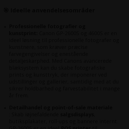
🎯 Ideelle anvendelsesområder
Professionelle fotografier og
kunstprint:
Canon GP-2600S og 4600S er en
ideel løsning til professionelle fotografer og
kunstnere, som kræver præcise
farvegengivelser og enestående
detaljeskarphed. Med Canons avancerede
blæksystem kan du skabe fotografiske
prints og kunsttryk, der imponerer ved
udstillinger og gallerier, samtidig med at du
sikrer holdbarhed og farvestabilitet i mange
år frem.
Detailhandel og point-of-sale materiale
: Skab iøjnefaldende
salgsdisplays
,
butiksplakater, roll-ups og bannere internt.
GP-2600S er en ideel
POS printer
til