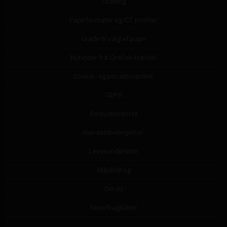
Leasing
Papirformater og ICC profiler
Guide til valg af papir
Nyheder fra Grafisk-Handel
Cookie- og privatlivspolitik
GDPR
Fortrydelsesret
Handelsbetingelser
Leverandørliste
Miljøbidrag
Om os
Returfragtlabel