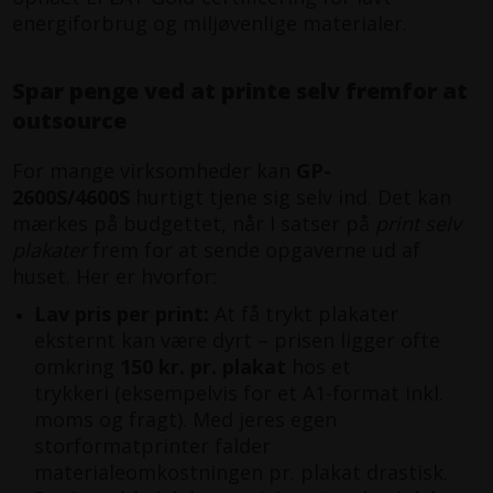
energiforbrug og miljøvenlige materialer.
Spar penge ved at printe selv fremfor at
outsource
For mange virksomheder kan
GP-
2600S/4600S
hurtigt tjene sig selv ind. Det kan
mærkes på budgettet, når I satser på
print selv
plakater
frem for at sende opgaverne ud af
huset. Her er hvorfor:
Lav pris per print:
At få trykt plakater
eksternt kan være dyrt – prisen ligger ofte
omkring
150 kr. pr. plakat
hos et
trykkeri (eksempelvis for et A1-format inkl.
moms og fragt). Med jeres egen
storformatprinter falder
materialeomkostningen pr. plakat drastisk.