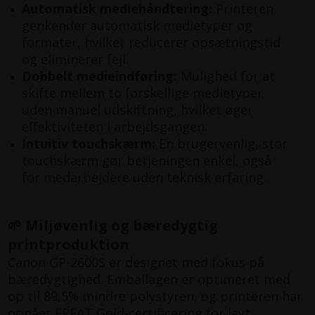
Automatisk mediehåndtering:
Printeren
genkender automatisk medietyper og
formater, hvilket reducerer opsætningstid
og eliminerer fejl.
Dobbelt medieindføring:
Mulighed for at
skifte mellem to forskellige medietyper
uden manuel udskiftning, hvilket øger
effektiviteten i arbejdsgangen.
Intuitiv touchskærm:
En brugervenlig, stor
touchskærm gør betjeningen enkel, også
for medarbejdere uden teknisk erfaring.
🌱 Miljøvenlig og bæredygtig
printproduktion
Canon GP-2600S er designet med fokus på
bæredygtighed. Emballagen er optimeret med
op til 89,5% mindre polystyren, og printeren har
opnået EPEAT Gold-certificering for lavt