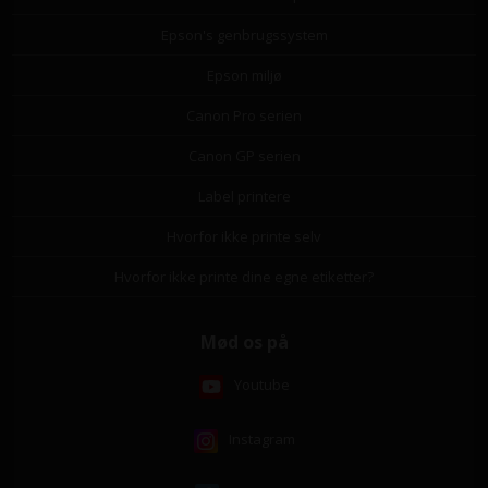
Epson's genbrugssystem
Epson miljø
Canon Pro serien
Canon GP serien
Label printere
Hvorfor ikke printe selv
Hvorfor ikke printe dine egne etiketter?
Mød os på
Youtube
Instagram