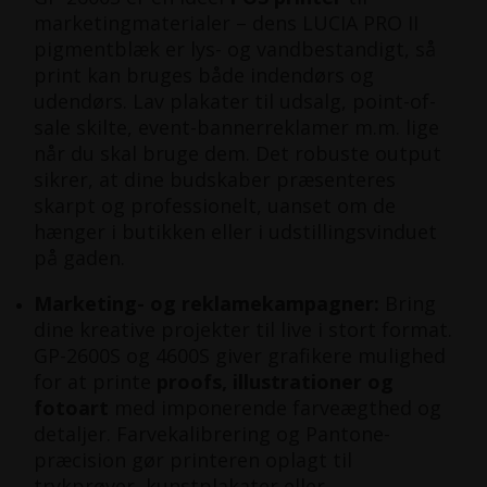
marketingmaterialer – dens LUCIA PRO II
pigmentblæk er lys- og vandbestandigt, så
print kan bruges både indendørs og
udendørs. Lav plakater til udsalg, point-of-
sale skilte, event-bannerreklamer m.m. lige
når du skal bruge dem. Det robuste output
sikrer, at dine budskaber præsenteres
skarpt og professionelt, uanset om de
hænger i butikken eller i udstillingsvinduet
på gaden.
Marketing- og reklamekampagner:
Bring
dine kreative projekter til live i stort format.
GP-2600S og 4600S giver grafikere mulighed
for at printe
proofs, illustrationer og
fotoart
med imponerende farveægthed og
detaljer. Farvekalibrering og Pantone-
præcision gør printeren oplagt til
trykprøver, kunstplakater eller