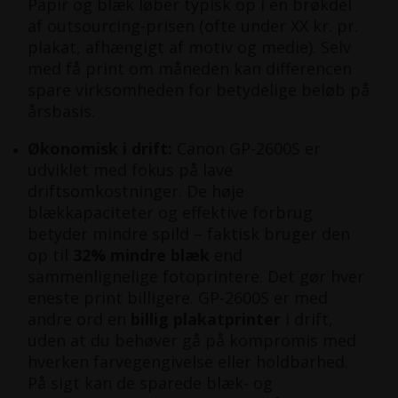
Papir og blæk løber typisk op i en brøkdel
af outsourcing-prisen (ofte under XX kr. pr.
plakat, afhængigt af motiv og medie). Selv
med få print om måneden kan differencen
spare virksomheden for betydelige beløb på
årsbasis.
Økonomisk i drift:
Canon GP-2600S er
udviklet med fokus på lave
driftsomkostninger. De høje
blækkapaciteter og effektive forbrug
betyder mindre spild – faktisk bruger den
op til
32% mindre blæk
end
sammenlignelige fotoprintere​. Det gør hver
eneste print billigere. GP-2600S er med
andre ord en
billig plakatprinter
i drift,
uden at du behøver gå på kompromis med
hverken farvegengivelse eller holdbarhed.
På sigt kan de sparede blæk- og