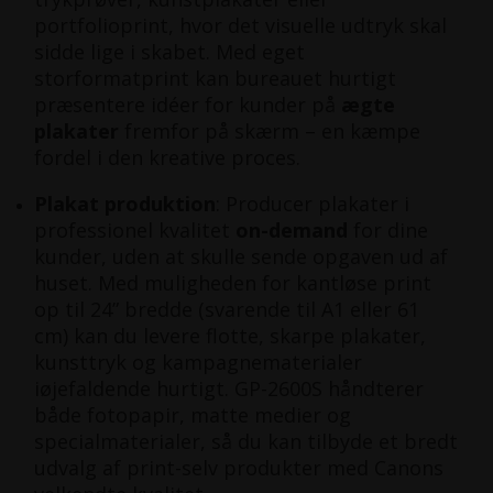
portfolioprint, hvor det visuelle udtryk skal
sidde lige i skabet. Med eget
storformatprint kan bureauet hurtigt
præsentere idéer for kunder på
ægte
plakater
fremfor på skærm – en kæmpe
fordel i den kreative proces.
Plakat produktion
: Producer plakater i
professionel kvalitet
on-demand
for dine
kunder, uden at skulle sende opgaven ud af
huset. Med muligheden for kantløse print
op til 24” bredde (svarende til A1 eller 61
cm)​ kan du levere flotte, skarpe plakater,
kunsttryk og kampagnematerialer
iøjefaldende hurtigt. GP-2600S håndterer
både fotopapir, matte medier og
specialmaterialer, så du kan tilbyde et bredt
udvalg af print-selv produkter med Canons