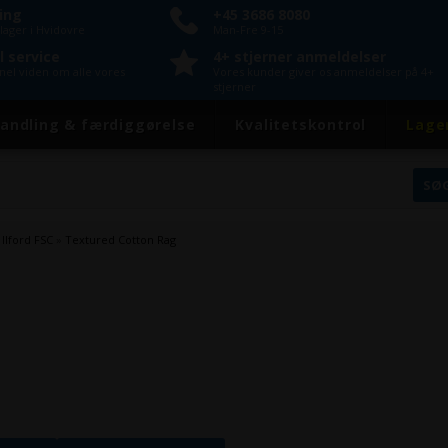
ring
+45 3686 8080
lager i Hvidovre
Man-Fre 9-15
l service
4+ stjerner anmeldelser
onel viden om alle vores
Vores kunder giver os anmeldelser på 4+
stjerner
andling & færdiggørelse
Kvalitetskontrol
Lage
»
Ilford FSC
»
Textured Cotton Rag