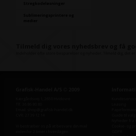
Stregkodeløsninger
Sublimeringsprintere og
medier
Tilmeld dig vores nyhedsbrev og få go
Indeholder ofte store besparelser og nyheder. Tilmeld dig, det er 
Grafisk-Handel A/S © 2009
Informat
Kærgårdsvej 1, 2650 Hvidovre
Kundeservic
Tlf. 36 86 80 80
Leasing
Email: shop@grafisk-handel.dk
Papirformater
CVR: 27 39 12 14
Guide til valg
Nyheder fra 
Vi bestræber os på at besvare din mail
Cookie- og pri
indenfor 2 timer i hverdagen
GDPR