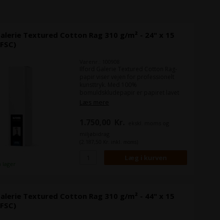
Galerie Textured Cotton Rag 310 g/m² - 24" x 15
(FSC)
Varenr.: 100908
Ilford Galerie Textured Cotton Rag-
papir viser vejen for professionelt
kunsttryk. Med 100%
bomuldskludepapir er papiret lavet
specielt til at imødekomme behovene
Læs mere
hos kunstfotografer. Papiret er til dem
der ønsker selvtillid at de medier de
1.750,00
Kr.
ekskl. moms og
bruger, skal kunne levere præcise og
dynamiske resultater gang på gang.
miljøbidrag
Textured Cotton Rag er fri for optisk
(2.187,50 Kr. inkl. moms)
blegemidler og opfylder kriterierne
for holdbarhed i henhold til ISO 9706.
å lager
Galerie Textured Cotton Rag 310 g/m² - 44" x 15
(FSC)