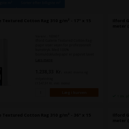
igste m²
Sorter efter billigste m²
ie Textured Cotton Rag 310 g/m² - 17" x 15
Ilford 
meter 
Varenr.: 100907
Ilford Galerie Textured Cotton Rag-
papir viser vejen for professionelt
kunsttryk. Med 100%
bomuldskludepapir er papiret lavet
specielt til at imødekomme behovene
Læs mere
hos kunstfotografer. Papiret er til dem
der ønsker selvtillid at de medier de
1.238,33
Kr.
ekskl. moms og
bruger, skal kunne levere præcise og
dynamiske resultater gang på gang.
miljøbidrag
Textured Cotton Rag er fri for optisk
(1.547,91 Kr. inkl. moms)
blegemidler og opfylder kriterierne
for holdbarhed i henhold til ISO 9706.
1 stk. p
ie Textured Cotton Rag 310 g/m² - 36" x 15
Ilford 
meter 