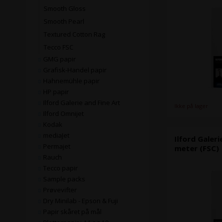
Smooth Gloss
Smooth Pearl
Textured Cotton Rag
Tecco FSC
GMG papir
Grafisk-Handel papir
Hahnemühle papir
HP papir
Ilford Galerie and Fine Art
Ikke på lager
Ilford Omnijet
Kodak
mediaJet
Ilford Galer
Permajet
meter (FSC)
Rauch
Tecco papir
Sample packs
Prøvevifter
Dry Minilab - Epson & Fuji
Papir skåret på mål