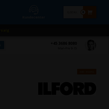
0,00 Kr.
0
Kundecenter
rsalg
+45 3686 8080
Man-Fre 9-15
inkl. moms