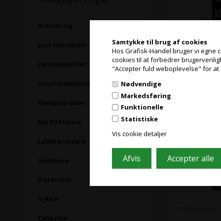
Plotterpapir i A1 og A0
Arkivering
Samtykke til brug af cookies
Just Normlicht
1 stk. på lager
Hos Grafisk-Handel bruger vi egne coo
cookies til at forbedrer brugervenli
Pantonevifter
"Accepter fuld weboplevelse" for at 
Ilford Galer
Storformatprintere
Nødvendige
meter (FSC)
Markedsføring
Blækpatroner
Funktionelle
Statistiske
Rip Software
Vis cookie detaljer
Label printere
Scannere
Datacolor
X-Rite
1 stk. på lager
Calibrite