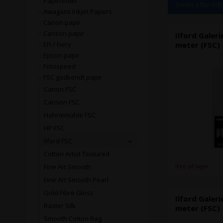
Papirfinder
Sorter efter bill
Awagami Inkjet Papers
Canon papir
Canson papir
Ilford Galer
EFI / Fiery
meter (FSC)
Epson papir
Fotospeed
FSC godkendt papir
Canon FSC
Canson FSC
Hahnemühle FSC
HP FSC
Ilford FSC
Cotton Artist Textured
Ikke på lager
Fine Art Smooth
Fine Art Smooth Pearl
Gold Fibre Gloss
Ilford Galer
Raster Silk
meter (FSC)
Smooth Cotton Rag