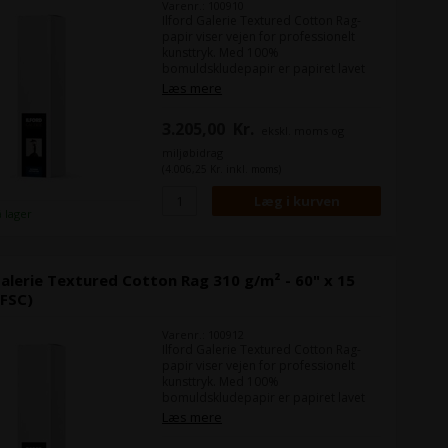
Varenr.: 100910
Ilford Galerie Textured Cotton Rag-
papir viser vejen for professionelt
kunsttryk. Med 100%
bomuldskludepapir er papiret lavet
specielt til at imødekomme behovene
Læs mere
hos kunstfotografer. Papiret er til dem
der ønsker selvtillid at de medier de
3.205,00
Kr.
ekskl. moms og
bruger, skal kunne levere præcise og
dynamiske resultater gang på gang.
miljøbidrag
Textured Cotton Rag er fri for optisk
(4.006,25 Kr. inkl. moms)
blegemidler og opfylder kriterierne
for holdbarhed i henhold til ISO 9706.
å lager
Galerie Textured Cotton Rag 310 g/m² - 60" x 15
(FSC)
Varenr.: 100912
Ilford Galerie Textured Cotton Rag-
papir viser vejen for professionelt
kunsttryk. Med 100%
bomuldskludepapir er papiret lavet
specielt til at imødekomme behovene
Læs mere
hos kunstfotografer. Papiret er til dem
der ønsker selvtillid at de medier de