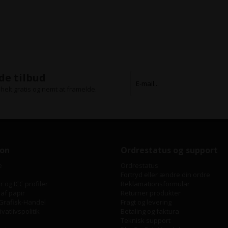
de tilbud
helt gratis og nemt at framelde.
ion
Ordrestatus og support
e
Ordrestatus
Fortryd eller ændre din ordre
 og ICC profiler
Reklamationsformular
 af papir
Returner produkter
Grafisk-Handel
Fragt og levering
vatlivspolitik
Betaling og faktura
Teknisk support