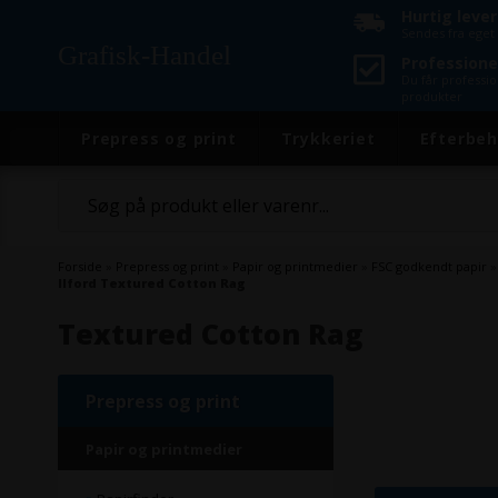
Hurtig leve
Sendes fra eget 
Grafisk-Handel
Professione
Du får professi
produkter
Prepress og print
Trykkeriet
Efterbeh
Forside
»
Prepress og print
»
Papir og printmedier
»
FSC godkendt papir
Ilford Textured Cotton Rag
Textured Cotton Rag
Prepress og print
Papir og printmedier