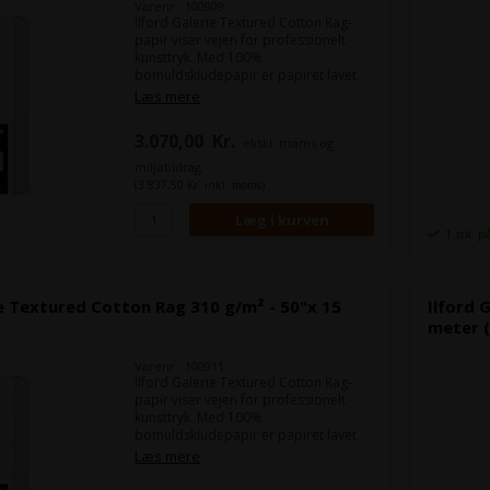
Varenr.: 100909
Ilford Galerie Textured Cotton Rag-
papir viser vejen for professionelt
kunsttryk. Med 100%
bomuldskludepapir er papiret lavet
specielt til at imødekomme behovene
Læs mere
hos kunstfotografer. Papiret er til dem
der ønsker selvtillid at de medier de
3.070,00
Kr.
ekskl. moms og
bruger, skal kunne levere præcise og
dynamiske resultater gang på gang.
miljøbidrag
Textured Cotton Rag er fri for optisk
(3.837,50 Kr. inkl. moms)
blegemidler og opfylder kriterierne
for holdbarhed i henhold til ISO 9706.
1 stk. p
ie Textured Cotton Rag 310 g/m² - 50"x 15
Ilford 
meter 
Varenr.: 100911
Ilford Galerie Textured Cotton Rag-
papir viser vejen for professionelt
kunsttryk. Med 100%
bomuldskludepapir er papiret lavet
specielt til at imødekomme behovene
Læs mere
hos kunstfotografer. Papiret er til dem
der ønsker selvtillid at de medier de