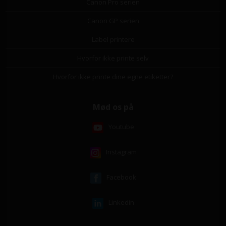
Canon Pro serien
Canon GP serien
Label printere
Hvorfor ikke printe selv
Hvorfor ikke printe dine egne etiketter?
Mød os på
Youtube
Instagram
Facebook
Linkedin