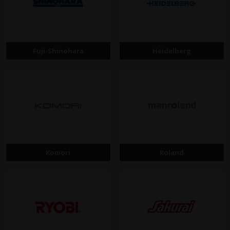
Fuji-Shinohara
Heidelberg
Komori
Roland