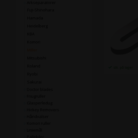
Arkseparatorer
Fuji-Shinohara
Hamada
Heidelberg
KBA
Komori
Miller
Mitsubishi
Roland
stk. på lager
Ryobi
Sakurai
Doctor blades
Fnugruller
Glasperledug
Hickey Removers
Håndvalser
Komori ruller
Liniemål
Pallekiler