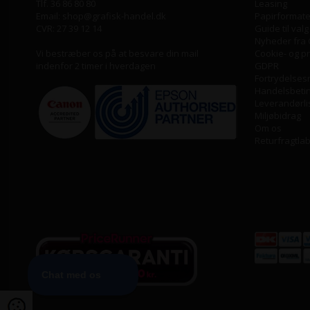
Tlf. 36 86 80 80
Leasing
Email: shop@grafisk-handel.dk
Papirformater
CVR: 27 39 12 14
Guide til valg
Nyheder fra 
Vi bestræber os på at besvare din mail
Cookie- og pri
indenfor 2 timer i hverdagen
GDPR
Fortrydelses
Handelsbeti
Leverandørli
Miljøbidrag
Om os
Returfragtla