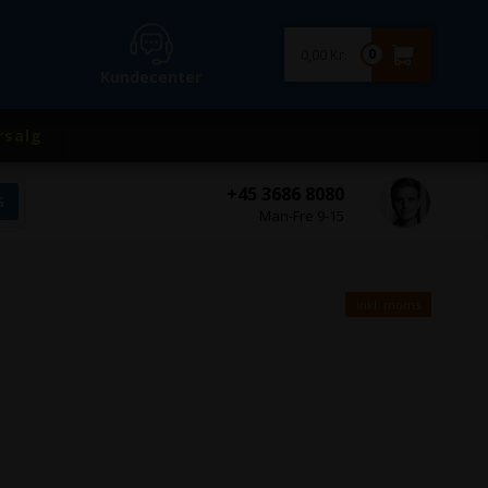
0,00 Kr.
0
Kundecenter
rsalg
+45 3686 8080
Man-Fre 9-15
inkl. moms