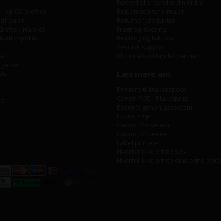
Fortryd eller ændre din ordre
 og ICC profiler
Reklamationsformular
 af papir
Returner produkter
Grafisk-Handel
Fragt og levering
vatlivspolitik
Betaling og faktura
Teknisk support
ret
Bliv Grafisk-Handel partner
ngelser
ste
Læs mere om
Printere til Makerspace
Canon POS - Plakatprint
bel
Epson's genbrugssystem
Epson miljø
Canon Pro serien
Canon GP serien
Label printere
Hvorfor ikke printe selv
Hvorfor ikke printe dine egne etike