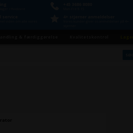
ring
+45 3686 8080
lager i Hvidovre
Man-Fre 9-15
l service
4+ stjerner anmeldelser
onel viden om alle vores
Vores kunder giver os anmeldelser på 4+
stjerner
andling & færdiggørelse
Kvalitetskontrol
Lage
arator