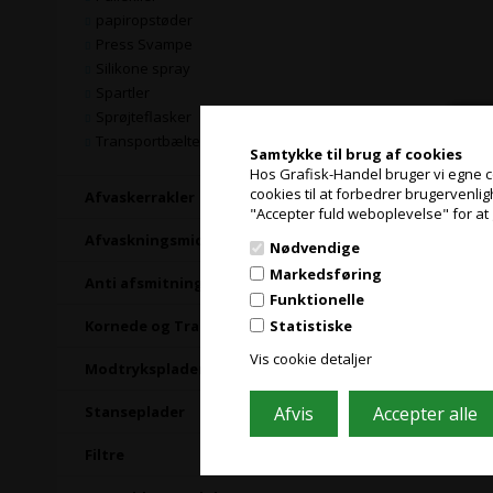
papiropstøder
Press Svampe
Silikone spray
Spartler
Sprøjteflasker
Transportbælter
Samtykke til brug af cookies
Hos Grafisk-Handel bruger vi egne coo
cookies til at forbedrer brugervenli
Afvaskerrakler
"Accepter fuld weboplevelse" for at 
Afvaskningsmidler
Nødvendige
Markedsføring
Anti afsmitning
Funktionelle
Statistiske
Kornede og Transfer plader
Vis cookie detaljer
Modtryksplader
Stanseplader
Filtre