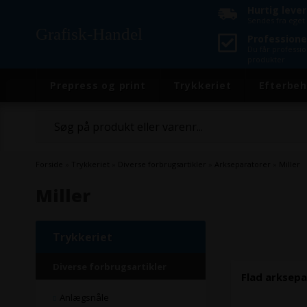
Hurtig leve
Sendes fra eget 
Grafisk-Handel
Professione
Du får professi
produkter
Prepress og print
Trykkeriet
Efterbeh
Forside
»
Trykkeriet
»
Diverse forbrugsartikler
»
Arkseparatorer
»
Miller
Miller
Trykkeriet
Diverse forbrugsartikler
Flad arksep
Anlægsnåle