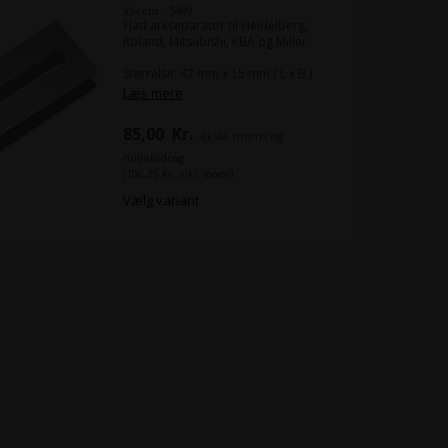
Varenr.: 5409
Flad arkseparator til Heidelberg,
Roland, Mitsubishi, KBA og Miller
Størrelse: 42 mm x 15 mm ( L x B )
Læs mere
Kan fås i følgende tykkelser
85,00
Kr.
ekskl. moms og
Tykkelse (mm/inch)
0.10mm/0.004"
miljøbidrag
0.20mm/0.008"
(106,25 Kr. inkl. moms)
0.30mm/0.012"
Vælg variant
Pakning: 25 stk. pr. pose