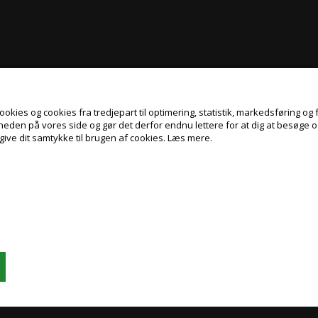
kies og cookies fra tredjepart til optimering, statistik, markedsføring og f
gheden på vores side og gør det derfor endnu lettere for at dig at besøge 
give dit samtykke til brugen af cookies.
Læs mere.
Jeg handler som
PRIVAT
ERHVERV
PRISER INKL. MOMS
PRISER EKSKL. MOMS