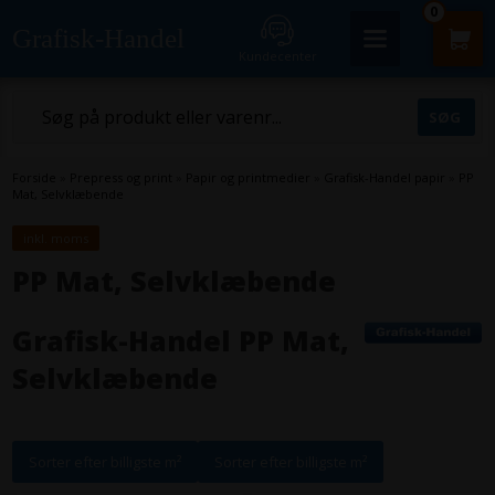
0
Grafisk-Handel
Kundecenter
Forside
»
Prepress og print
»
Papir og printmedier
»
Grafisk-Handel papir
»
PP
Mat, Selvklæbende
inkl. moms
PP Mat, Selvklæbende
Grafisk-Handel PP Mat,
Selvklæbende
Sorter efter billigste m²
Sorter efter billigste m²