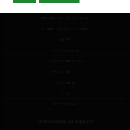
Guide til valg af papir
Nyheder fra Grafisk-Handel
Cookie- og privatlivspolitik
GDPR
Fortrydelsesret
Handelsbetingelser
Leverandørliste
Miljøbidrag
Om os
Returfragtlabel
Ordrestatus og support