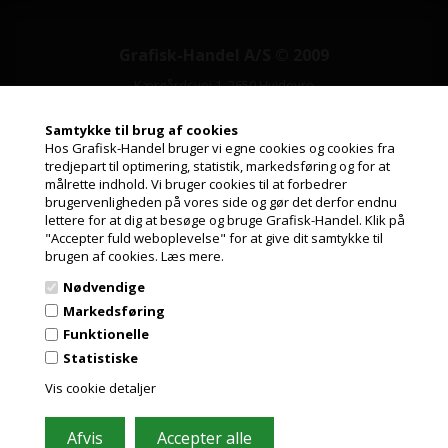
Grafisk-Handel A/S © 2009
Kærgårdsvej 1, 2650 Hvidovre
Tlf. 36 86 80 80
Email: shop@grafisk-handel.dk
Samtykke til brug af cookies
CVR: 27 39 12 14
Hos Grafisk-Handel bruger vi egne cookies og cookies fra
tredjepart til optimering, statistik, markedsføring og for at
Vi bestræber os på at besvare din mail indenfor 2 timer i hverdagen
målrette indhold. Vi bruger cookies til at forbedrer
Jeg handler som
brugervenligheden på vores side og gør det derfor endnu
lettere for at dig at besøge og bruge Grafisk-Handel. Klik på
"Accepter fuld weboplevelse" for at give dit samtykke til
PRIVAT
brugen af cookies.
Læs mere.
PRISER INKL. MOMS
Nødvendige
ERHVERV
Markedsføring
Information
PRISER EKSKL. MOMS
Funktionelle
Statistiske
Kundeservice
Vis cookie detaljer
Leasing
Papirformater og ICC profiler