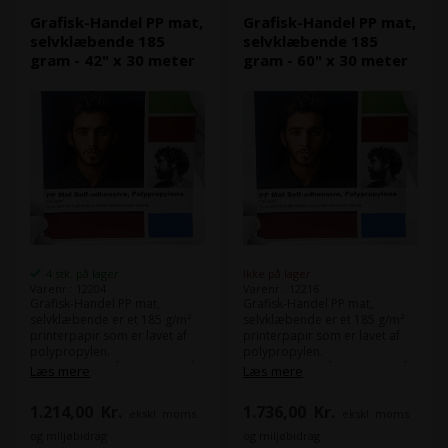
Grafisk-Handel PP mat,
Grafisk-Handel PP mat,
selvklæbende 185
selvklæbende 185
gram - 42" x 30 meter
gram - 60" x 30 meter
4 stk. på lager
Ikke på lager
Varenr.: 12204
Varenr.: 12216
Grafisk-Handel PP mat,
Grafisk-Handel PP mat,
selvklæbende er et 185 g/m²
selvklæbende er et 185 g/m²
printerpapir som er lavet af
printerpapir som er lavet af
polypropylen.
polypropylen.
Det har klæb på bagsiden, så
Det har klæb på bagsiden, så
Læs mere
Læs mere
du kan montere det direkte
du kan montere det direkte
efter print.
efter print.
1.214,00
Kr.
1.736,00
Kr.
ekskl. moms
ekskl. moms
Fordi det er lavet af
Fordi det er lavet af
og miljøbidrag
og miljøbidrag
polypropylen, så er det
polypropylen, så er det