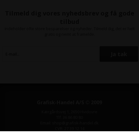
Tilmeld dig vores nyhedsbrev og få gode
tilbud
Indeholder ofte store besparelser og nyheder. Tilmeld dig, det er helt
gratis og nemt at framelde.
Grafisk-Handel A/S © 2009
Kærgårdsvej 1, 2650 Hvidovre
Tlf. 36 86 80 80
Email: shop@grafisk-handel.dk
CVR: 27 39 12 14