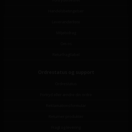
Handelsbetingelser
Leverandørliste
Miljøbidrag
Om os
Returfragtlabel
Ordrestatus og support
Ordrestatus
Fortryd eller ændre din ordre
Reklamationsformular
Returner produkter
Fragt og levering