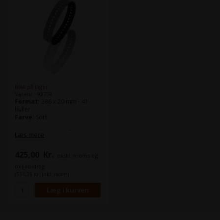
Ikke på lager
Varenr.: 92759
Format:
286 x 20 mm - 41
huller
Farve:
Sort
Bremsebåndet også kaldt
Læs mere
sugebånd benyttes bl.a. på
nedføringsbordet og i
425,00
Kr.
ekskl. moms og
udlægget.
Det grå bremsebånd, er mest
miljøbidrag
velegnet til papir.
(531,25 Kr. inkl. moms)