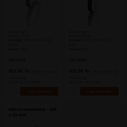
Ikke på lager
Ikke på lager
Varenr.: 92757
Varenr.: 92758
Format:
235 x 10 mm - 32
Format:
235 x 15 mm - 32
huller
huller
Farve:
Sort
Farve:
Sort
Bremsebåndet også kaldt
Bremsebåndet også kaldt
Læs mere
Læs mere
sugebånd benyttes bl.a. på
sugebånd benyttes bl.a. på
nedføringsbordet og i
nedføringsbordet og i
425,00
Kr.
425,00
Kr.
ekskl. moms og
ekskl. moms og
udlægget.
udlægget.
Det grå bremsebånd, er mest
Det grå bremsebånd, er mest
miljøbidrag
miljøbidrag
velegnet til papir.
velegnet til papir.
(531,25 Kr. inkl. moms)
(531,25 Kr. inkl. moms)
KBA bremsebånd - 286
x 20 mm