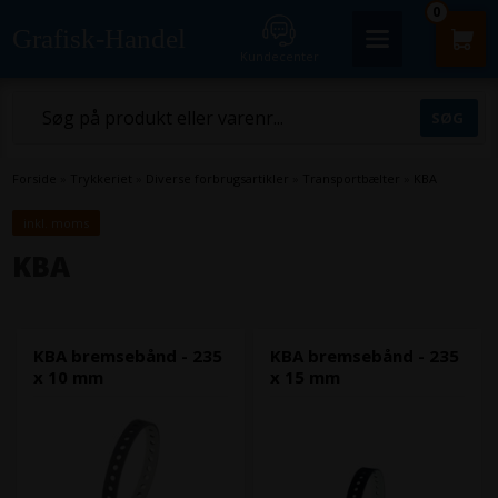
0
Grafisk-Handel
Kundecenter
Forside
»
Trykkeriet
»
Diverse forbrugsartikler
»
Transportbælter
»
KBA
inkl. moms
KBA
KBA bremsebånd - 235
KBA bremsebånd - 235
x 10 mm
x 15 mm