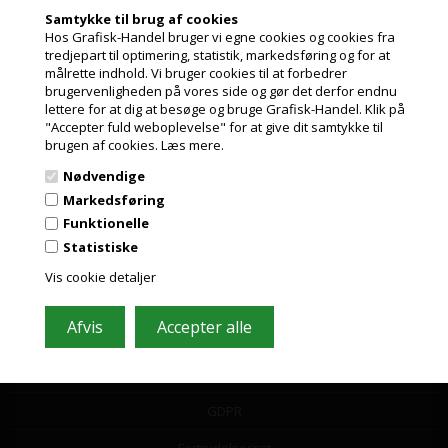
Vi bestræber os på at besvare din mail indenfor 2 timer i hverdagen
Samtykke til brug af cookies
Hos Grafisk-Handel bruger vi egne cookies og cookies fra
tredjepart til optimering, statistik, markedsføring og for at
målrette indhold. Vi bruger cookies til at forbedrer
Jeg handler som
brugervenligheden på vores side og gør det derfor endnu
lettere for at dig at besøge og bruge Grafisk-Handel. Klik på
"Accepter fuld weboplevelse" for at give dit samtykke til
PRIVAT
brugen af cookies.
Læs mere.
Information
PRISER INKL. MOMS
Nødvendige
Kundeservice
ERHVERV
Markedsføring
PRISER EKSKL. MOMS
Funktionelle
Leasing
Statistiske
Papirformater og ICC profiler
Vis cookie detaljer
Guide til valg af papir
Nyheder fra Grafisk-Handel
Cookie- og privatlivspolitik
GDPR
Fortrydelsesret