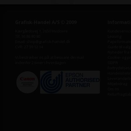
Grafisk-Handel A/S © 2009
Informat
Kærgårdsvej 1, 2650 Hvidovre
Kundeservic
Tlf. 36 86 80 80
Leasing
Email: shop@grafisk-handel.dk
Papirformater
CVR: 27 39 12 14
Guide til valg
Nyheder fra 
Vi bestræber os på at besvare din mail
Cookie- og pri
indenfor 2 timer i hverdagen
GDPR
Fortrydelses
Handelsbeti
Leverandørli
Miljøbidrag
Om os
Returfragtla