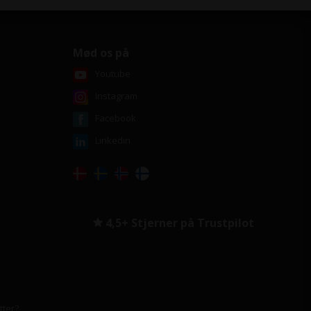
Mød os på
Youtube
Instagram
Facebook
Linkedin
4,5+ Stjerner på Trustpilot
tter?