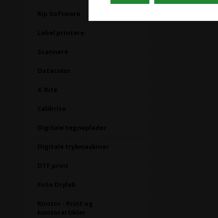
Rip Software
Label printere
Scannere
Datacolor
X-Rite
Calibrite
Digitale tegneplader
Digitale trykmaskiner
DTF print
Foto Drylab
Kontor - Print og
kontorartikler