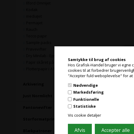
Ilford Omnijet
Kodak
mediaJet
Permajet
Rauch
Tecco papir
Sample packs
Prøvevifter
Dry Minilab - Epson & Fuji
Samtykke til brug af cookies
Papir skåret på mål
Hos Grafisk-Handel bruger vi egne coo
Plotterpapir i A1 og A0
cookies til at forbedrer brugervenli
"Accepter fuld weboplevelse" for at 
Arkivering
Nødvendige
Markedsføring
Just Normlicht
Funktionelle
Statistiske
Pantonevifter
Vis cookie detaljer
Storformatprintere
Blækpatroner