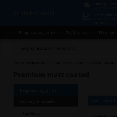
Hurtig leve
Sendes fra eget 
Grafisk-Handel
Professione
Du får professi
produkter
Prepress og print
Trykkeriet
Efterbeh
Forside
»
Prepress og print
»
Papir og printmedier
»
Grafisk-Handel papir
Premium matt coated
Prepress og print
Sorter efter bill
Papir og printmedier
Papirfinder
Grafisk-Han