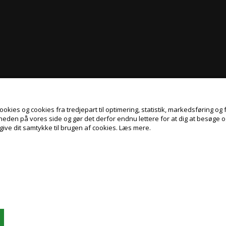
kies og cookies fra tredjepart til optimering, statistik, markedsføring og f
gheden på vores side og gør det derfor endnu lettere for at dig at besøge 
give dit samtykke til brugen af cookies.
Læs mere.
Jeg handler som
PRIVAT
ERHVERV
PRISER INKL. MOMS
PRISER EKSKL. MOMS