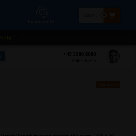
0,00 Kr.
0
Kundecenter
rsalg
+45 3686 8080
Man-Fre 9-15
inkl. moms
-Handel Premium matt coated 180 gram - 36" x 30