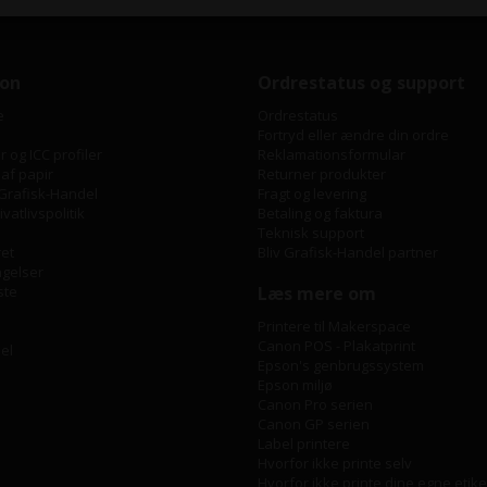
ion
Ordrestatus og support
e
Ordrestatus
Fortryd eller ændre din ordre
 og ICC profiler
Reklamationsformular
 af papir
Returner produkter
Grafisk-Handel
Fragt og levering
vatlivspolitik
Betaling og faktura
Teknisk support
ret
Bliv Grafisk-Handel partner
ngelser
ste
Læs mere om
Printere til Makerspace
Canon POS - Plakatprint
bel
Epson's genbrugssystem
Epson miljø
Canon Pro serien
Canon GP serien
Label printere
Hvorfor ikke printe selv
Hvorfor ikke printe dine egne etike