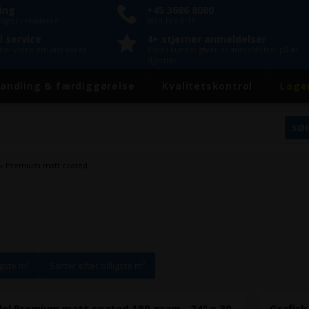
ring
+45 3686 8080
lager i Hvidovre
Man-Fre 9-15
l service
4+ stjerner anmeldelser
onel viden om alle vores
Vores kunder giver os anmeldelser på 4+
stjerner
andling & færdiggørelse
Kvalitetskontrol
Lage
»
Premium matt coated
igste m²
Sorter efter billigste m²
del Premium matt coated 180 gram - 24" x 30
Grafisk