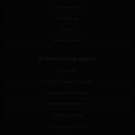
Leverandørliste
Miljøbidrag
Om os
Returfragtlabel
Ordrestatus og support
Ordrestatus
Fortryd eller ændre din ordre
Reklamationsformular
Returner produkter
Fragt og levering
Betaling og faktura