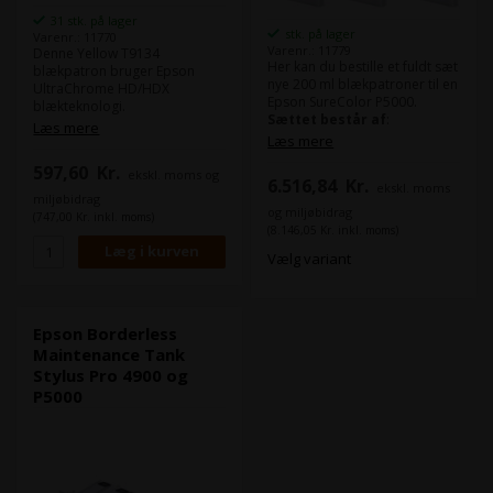
31 stk. på lager
stk. på lager
Varenr.: 11770
Varenr.: 11779
Denne Yellow T9134
Her kan du bestille et fuldt sæt
blækpatron bruger Epson
nye 200 ml blækpatroner til en
UltraChrome HD/HDX
Epson SureColor P5000.
blækteknologi.
Sættet består af
:
Epson UltraChrome HD/HDX
Læs mere
Læs mere
levere samme farverum som
1x Photo Black T9131 - 200 ml
eks. Epson 4900, men i denne
597,60
Kr.
blækpatron
ekskl. moms og
nye HD/HDX får du højeste
6.516,84
Kr.
ekskl. moms
1x Cyan T9132 - 200 ml
densitet på markedet.
miljøbidrag
blækpatron
Det giver langt mere dybde til
og miljøbidrag
(747,00 Kr. inkl. moms)
1x Vivid Magenta T9133 - 200
dine billeder i både farve og
(8.146,05 Kr. inkl. moms)
ml blækpatron
sort/hvid.
Vælg variant
1x Yellow T9134 - 200 ml
blækpatron
Indhold:
200 ml
1x Light Cyan T9135 - 200 ml
Type:
Epson UltraChrome
blækpatron
HD/HDX
1x Vivid Light Magenta T9136 -
Epson Borderless
Farve:
Yellow / Gul
200 ml blækpatron
Maintenance Tank
1x Light Black T9137 - 200 ml
Stylus Pro 4900 og
blækpatron
P5000
1x Matte Black T9138 - 200 ml
blækpatron
1x Orange T913A - 200 ml
blækpatron
1x Green T913B - 200 ml
blækpatron