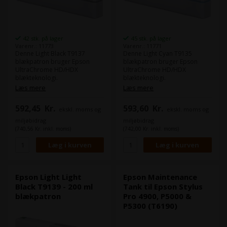
42 stk. på lager
45 stk. på lager
Varenr.: 11773
Varenr.: 11771
Denne Light Black T9137
Denne Light Cyan T9135
blækpatron bruger Epson
blækpatron bruger Epson
UltraChrome HD/HDX
UltraChrome HD/HDX
blækteknologi.
blækteknologi.
Epson UltraChrome HD/HDX
Epson UltraChrome HD/HDX
Læs mere
Læs mere
levere samme farverum som
levere samme farverum som
eks. Epson 4900, men i denne
eks. Epson 4900, men i denne
592,45
Kr.
593,60
Kr.
ekskl. moms og
ekskl. moms og
nye HD/HDX får du højeste
nye HD/HDX får du højeste
densitet på markedet.
densitet på markedet.
miljøbidrag
miljøbidrag
Det giver langt mere dybde til
Det giver langt mere dybde til
(740,56 Kr. inkl. moms)
(742,00 Kr. inkl. moms)
dine billeder i både farve og
dine billeder i både farve og
sort/hvid.
sort/hvid.
Indhold:
200 ml
Indhold:
200 ml
Type:
Epson UltraChrome
Type:
Epson UltraChrome
HD/HDX
HD/HDX
Epson Light Light
Epson Maintenance
Farve:
Light Black / Lys sort
Farve:
Light Cyan / Lys cyan
Black T9139 - 200 ml
Tank til Epson Stylus
blækpatron
Pro 4900, P5000 &
P5300 (T6190)