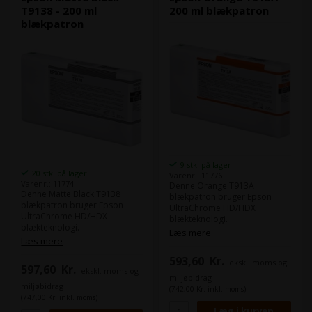
lys sort
T9138 - 200 ml
200 ml blækpatron
blækpatron
9 stk. på lager
20 stk. på lager
Varenr.: 11776
Varenr.: 11774
Denne Orange T913A
Denne Matte Black T9138
blækpatron bruger Epson
blækpatron bruger Epson
UltraChrome HD/HDX
UltraChrome HD/HDX
blækteknologi.
blækteknologi.
Epson UltraChrome HD/HDX
Læs mere
Epson UltraChrome HD/HDX
Læs mere
levere samme farverum som
levere samme farverum som
eks. Epson 4900, men i denne
593,60
Kr.
eks. Epson 4900, men i denne
ekskl. moms og
nye HD/HDX får du højeste
597,60
Kr.
ekskl. moms og
nye HD/HDX får du højeste
densitet på markedet.
miljøbidrag
densitet på markedet.
Det giver langt mere dybde til
miljøbidrag
(742,00 Kr. inkl. moms)
Det giver langt mere dybde til
dine billeder i både farve og
(747,00 Kr. inkl. moms)
dine billeder i både farve og
sort/hvid.