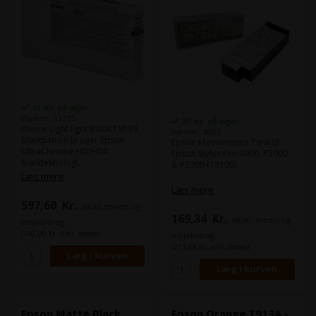
53 stk. på lager
Varenr.: 11775
80 stk. på lager
Denne Light light Black T9139
Varenr.: 8901
blækpatron bruger Epson
Epson Maintenance Tank til
UltraChrome HD/HDX
Epson Stylus Pro 4900, P5000
blækteknologi.
& P5300 (T6190)
Epson UltraChrome HD/HDX
Læs mere
levere samme farverum som
Læs mere
eks. Epson 4900, men i denne
597,60
Kr.
ekskl. moms og
nye HD/HDX får du højeste
169,34
Kr.
densitet på markedet.
ekskl. moms og
miljøbidrag
Det giver langt mere dybde til
(747,00 Kr. inkl. moms)
miljøbidrag
dine billeder i både farve og
(211,68 Kr. inkl. moms)
sort/hvid.
Indhold:
200 ml
Type:
Epson UltraChrome
HD/HDX
Farve:
Light light Black / Lys
Epson Matte Black
Epson Orange T913A -