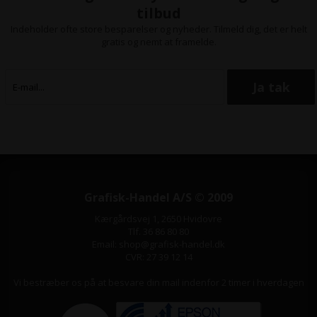
tilbud
Indeholder ofte store besparelser og nyheder. Tilmeld dig, det er helt
gratis og nemt at framelde.
Grafisk-Handel A/S © 2009
Kærgårdsvej 1, 2650 Hvidovre
Tlf. 36 86 80 80
Email: shop@grafisk-handel.dk
CVR: 27 39 12 14
Vi bestræber os på at besvare din mail indenfor 2 timer i hverdagen