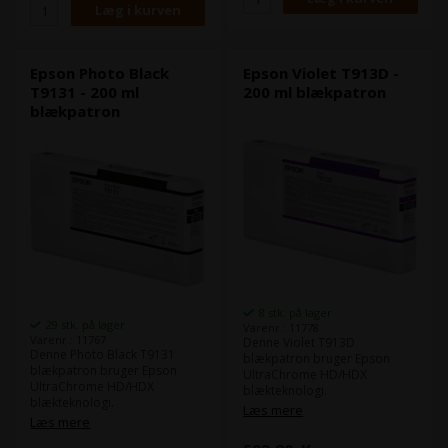
sort/hvid. .
Indhold:
200 ml
Indhold:
200 ml
Type:
Epson UltraChrome
Type:
Epson UltraChrome
HD/HDX
HD/HDX
Epson Photo Black
Epson Violet T913D -
Farve:
Orange
Farve:
Matte Black / Mat sort
T9131 - 200 ml
200 ml blækpatron
blækpatron
8 stk. på lager
29 stk. på lager
Varenr.: 11778
Varenr.: 11767
Denne Violet T913D
Denne Photo Black T9131
blækpatron bruger Epson
blækpatron bruger Epson
UltraChrome HD/HDX
UltraChrome HD/HDX
blækteknologi.
blækteknologi.
Epson UltraChrome HD/HDX
Læs mere
Epson UltraChrome HD/HDX
Læs mere
levere samme farverum som
levere samme farverum som
eks. Epson 4900, men i denne