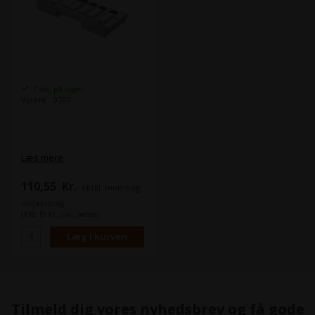
Og efter eget valg enten
én Light Light Black eller
Violet .
1x Light Light Black T9139 -
200 ml blækpatron
1x Violet T913D - 200 ml
blækpatron
7 stk. på lager
Varenr.: 9707
Læs mere
110,55
Kr.
ekskl. moms og
miljøbidrag
(138,19 Kr. inkl. moms)
Tilmeld dig vores nyhedsbrev og få gode