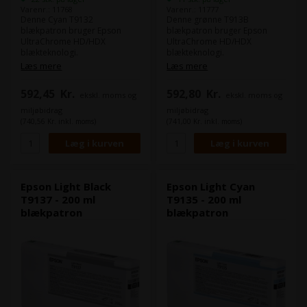
Varenr.: 11768
Varenr.: 11777
Denne Cyan T9132
Denne grønne T913B
blækpatron bruger Epson
blækpatron bruger Epson
UltraChrome HD/HDX
UltraChrome HD/HDX
blækteknologi.
blækteknologi.
Epson UltraChrome HD/HDX
Epson UltraChrome HD/HDX
Læs mere
Læs mere
levere samme farverum som
levere samme farverum som
eks. Epson 4900, men i denne
eks. Epson 4900, men i denne
592,45
Kr.
592,80
Kr.
ekskl. moms og
ekskl. moms og
nye HD/HDX får du højeste
nye HD/HDX får du højeste
densitet på markedet.
densitet på markedet.
miljøbidrag
miljøbidrag
Det giver langt mere dybde til
Det giver langt mere dybde til
(740,56 Kr. inkl. moms)
(741,00 Kr. inkl. moms)
dine billeder i både farve og
dine billeder i både farve og
sort/hvid.
sort/hvid.
Indhold:
200 ml
Indhold:
200 ml
Type:
Epson UltraChrome
Type:
Epson UltraChrome
HD/HDX
HD/HDX
Epson Light Black
Epson Light Cyan
Farve:
Cyan
Farve:
Green / Grøn
T9137 - 200 ml
T9135 - 200 ml
blækpatron
blækpatron