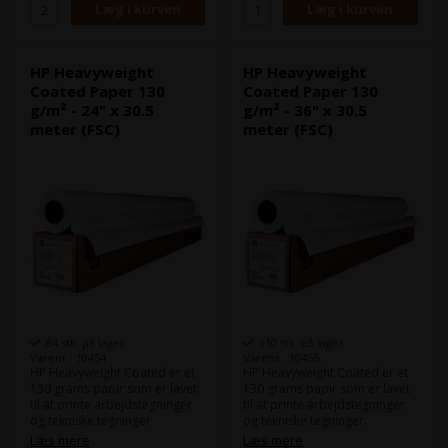
Det minder om det papir du
Det minder om det papir du
ser hos fotohandleren.
ser hos fotohandleren.
Dette papir er FSC-certificeret.
Dette papir er FSC-certificeret.
HP Heavyweight
HP Heavyweight
Coated Paper 130
Coated Paper 130
g/m² - 24" x 30.5
g/m² - 36" x 30.5
meter (FSC)
meter (FSC)
84 stk. på lager
110 stk. på lager
Varenr.: 10454
Varenr.: 10455
HP Heavyweight Coated er et
HP Heavyweight Coated er et
130 grams papir som er lavet
130 grams papir som er lavet
til at printe arbejdstegninger
til at printe arbejdstegninger
og tekniske tegninger.
og tekniske tegninger.
Nogle kunder syntes det er lidt
Nogle kunder syntes det er lidt
Læs mere
Læs mere