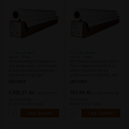
1 stk. på lager
52 stk. på lager
Varenr.: 10460
Varenr.: 10508
HP Heavyweight Coated er et
HP Premium Instant-dry Gloss
130 grams papir som er lavet
Photo Paper er perfekt til at
til at printe arbejdstegninger
skabe imponerende og
og tekniske tegninger.
professionelle udskrifter, der
Nogle kunder syntes det er lidt
vil få dine billeder til at skinne.
Læs mere
Læs mere
bedre at arbejde med et papir
Dette glansfulde fotopapir har
som er smule tykkere end det
en vægt på 260 g og er
1.392,57
Kr.
551,69
Kr.
ekskl. moms
ekskl. moms og
80 og 90 grams papir som
designet til at give en høj
tekniske tegninger ofte er
kontrast og enestående
og miljøbidrag
miljøbidrag
printet på.
farvegengivelse. Det er ideelt
(1.740,71 Kr. inkl. moms)
(689,61 Kr. inkl. moms)
Dette papir er FSC-certificeret.
til at skabe imponerende
Som alternativ kan du kigge på
portrætter, landskabsbilleder
"Epson Presentation Paper
og reklamer.
HiRes 120", som minder
meget om dette.