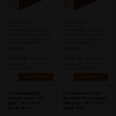
24 stk. på lager
55 stk. på lager
Varenr.: 10457
Varenr.: 10458
HP Heavyweight Coated er et
HP Heavyweight Coated er et
130 grams papir som er lavet
130 grams papir som er lavet
til at printe arbejdstegninger
til at printe arbejdstegninger
og tekniske tegninger.
og tekniske tegninger.
Nogle kunder syntes det er lidt
Nogle kunder syntes det er lidt
Læs mere
Læs mere
bedre at arbejde med et papir
bedre at arbejde med et papir
som er smule tykkere end det
som er smule tykkere end det
529,97
Kr.
871,99
Kr.
ekskl. moms og
ekskl. moms og
80 og 90 grams papir som
80 og 90 grams papir som
tekniske tegninger ofte er
tekniske tegninger ofte er
miljøbidrag
miljøbidrag
printet på.
printet på.
(662,46 Kr. inkl. moms)
(1.089,99 Kr. inkl. moms)
Dette papir er FSC-certificeret.
Som alternativ kan du kigge på
Som alternativ kan du kigge på
"Epson Presentation Paper
"Epson Presentation Paper
HiRes 120", som minder
HiRes 120", som minder
meget om dette.
meget om dette.
HP Heavyweight
HP Premium Instant-
Coated Paper 130
dry Gloss Photo Paper
g/m² - 60" x 67.5
260 g/m² - 24" x 22.8
meter (FSC)
meter (FSC)