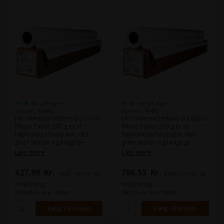
49 stk. på lager
80 stk. på lager
Varenr.: 10496
Varenr.: 10497
HP Universal Instant-dry Gloss
HP Universal Instant-dry Gloss
Photo Paper 200 g er et
Photo Paper 200 g er et
højkvalitets fotopapir, der
højkvalitets fotopapir, der
giver skarpe og livagtige
giver skarpe og livagtige
billeder med en glansfuld
billeder med en glansfuld
Læs mere
Læs mere
finish. Dette fotopapir er
finish. Dette fotopapir er
specielt designet til at give
specielt designet til at give
627,99
Kr.
786,53
Kr.
ekskl. moms og
ekskl. moms og
hurtigtørrende og vandfaste
hurtigtørrende og vandfaste
resultater, hvilket gør det
resultater, hvilket gør det
miljøbidrag
miljøbidrag
ideelt til øjeblikkelige
ideelt til øjeblikkelige
(784,99 Kr. inkl. moms)
(983,16 Kr. inkl. moms)
printhastigheder og dagligt
printhastigheder og dagligt
brug.
brug.