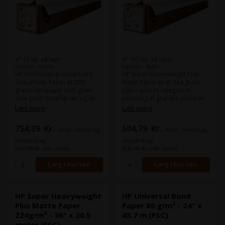
33 stk. på lager
103 stk. på lager
Varenr.: 10516
Varenr.: 10461
HP Professional Instant-dry
HP Super Heavyweight Plus
Satin Photo Paper et 300
Matte Paper er et 224 gram
grams fotopapir som giver
papir som er velegnet til
dine print flotte farver og en
printning af grafiske plakater
dyb sort.
og billede til præsentationer.
Læs mere
Læs mere
Man får følelse af kvalitet når
Som alternativ kan du kigge på
man står med et print i
"Epson Presentation Paper
754,39
Kr.
504,79
Kr.
ekskl. moms og
ekskl. moms og
hånden.
HiRes 180", som minder
meget om dette.
miljøbidrag
miljøbidrag
Dette papir er FSC-certificeret.
(942,99 Kr. inkl. moms)
(630,99 Kr. inkl. moms)
HP Super Heavyweight
HP Universal Bond
Plus Matte Paper
Paper 80 g/m² - 24" x
224g/m² - 36" x 30.5
45.7 m (FSC)
meter (FSC)