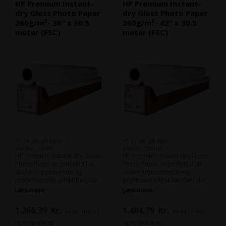
HP Premium Instant-
HP Premium Instant-
dry Gloss Photo Paper
dry Gloss Photo Paper
260g/m²- 36" x 30.5
260g/m²- 42" x 30.5
meter (FSC)
meter (FSC)
54 stk. på lager
21 stk. på lager
Varenr.: 10509
Varenr.: 10510
HP Premium Instant-dry Gloss
HP Premium Instant-dry Gloss
Photo Paper er perfekt til at
Photo Paper er perfekt til at
skabe imponerende og
skabe imponerende og
professionelle udskrifter, der
professionelle udskrifter, der
vil få dine billeder til at skinne.
vil få dine billeder til at skinne.
Læs mere
Læs mere
Dette glansfulde fotopapir har
Dette glansfulde fotopapir har
en vægt på 260 g og er
en vægt på 260 g og er
1.266,39
Kr.
1.404,79
Kr.
ekskl. moms
ekskl. moms
designet til at give en høj
designet til at give en høj
kontrast og enestående
kontrast og enestående
og miljøbidrag
og miljøbidrag