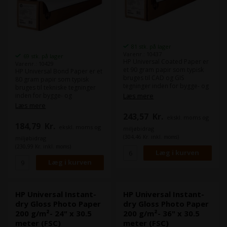
81 stk. på lager
Varenr.: 10437
69 stk. på lager
HP Universal Coated Paper er
Varenr.: 10429
et 90 gram papir som typisk
HP Universal Bond Paper er et
bruges til CAD og GIS
80 gram papir som typisk
tegninger inden for bygge- og
bruges til tekniske tegninger
arkitektbranchen.
inden for bygge- og
Læs mere
arkitektbranchen. Dette papir
Læs mere
er ideelt til udskrivning af
243,57
Kr.
ekskl. moms og
dokumenter, tegninger,
184,79
Kr.
ekskl. moms og
præsentationer, brochurer og
miljøbidrag
meget mere, og giver skarpe
(304,46 Kr. inkl. moms)
miljøbidrag
og klare udskrifter med god
(230,99 Kr. inkl. moms)
farvegengivelse.
Det er HPs bud på Epsons
"Epson Bond Paper White 80".
Dette papir er FSC-certificeret.
HP Universal Instant-
HP Universal Instant-
dry Gloss Photo Paper
dry Gloss Photo Paper
200 g/m²- 24" x 30.5
200 g/m²- 36" x 30.5
meter (FSC)
meter (FSC)