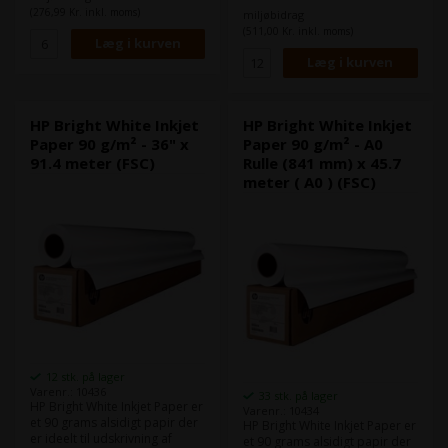
typisk til tekniske tegninger
HP Bright White papir bruges
(276,99 Kr. inkl. moms)
miljøbidrag
inden for bygge- og
typisk til tekniske tegninger
(511,00 Kr. inkl. moms)
arkitektbranchen.
inden for bygge- og
Dette er HPs bud på Epson
arkitektbranchen.
Bond Paper Bright 90.
Dette er HPs bud på Epson
Dette papir er FSC-certificeret.
Bond Paper Bright 90.
HP Bright White Inkjet
HP Bright White Inkjet
Paper 90 g/m² - 36" x
Paper 90 g/m² - A0
91.4 meter (FSC)
Rulle (841 mm) x 45.7
meter ( A0 ) (FSC)
12 stk. på lager
Varenr.: 10436
33 stk. på lager
HP Bright White Inkjet Paper er
Varenr.: 10434
et 90 grams alsidigt papir der
HP Bright White Inkjet Paper er
er ideelt til udskrivning af
et 90 grams alsidigt papir der