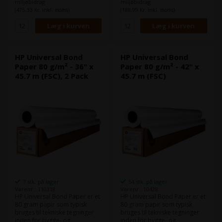
miljøbidrag
miljøbidrag
og klare udskrifter med god
og klare udskrifter med god
(475,33 Kr. inkl. moms)
(188,99 Kr. inkl. moms)
farvegengivelse.
farvegengivelse.
Det er HPs bud på Epsons
Det er HPs bud på Epsons
"Epson Bond Paper White 80".
"Epson Bond Paper White 80".
Dette papir er FSC-certificeret.
Dette papir er FSC-certificeret.
HP Universal Bond
HP Universal Bond
Paper 80 g/m² - 36" x
Paper 80 g/m² - 42" x
45.7 m (FSC), 2 Pack
45.7 m (FSC)
7 stk. på lager
54 stk. på lager
Varenr.: 110318
Varenr.: 10428
HP Universal Bond Paper er et
HP Universal Bond Paper er et
80 gram papir som typisk
80 gram papir som typisk
bruges til tekniske tegninger
bruges til tekniske tegninger
inden for bygge- og
inden for bygge- og