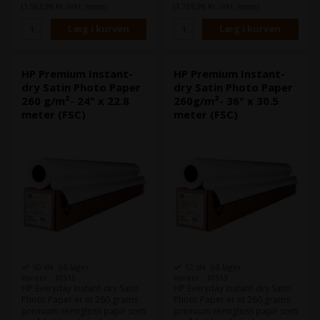
farvegengivelse. Det er ideelt
farvegengivelse. Det er ideelt
(1.582,99 Kr. inkl. moms)
(1.755,99 Kr. inkl. moms)
til at skabe imponerende
til at skabe imponerende
portrætter, landskabsbilleder
portrætter, landskabsbilleder
og reklamer.
og reklamer.
HP Premium Instant-
HP Premium Instant-
dry Satin Photo Paper
dry Satin Photo Paper
260 g/m²- 24" x 22.8
260g/m²- 36" x 30.5
meter (FSC)
meter (FSC)
60 stk. på lager
12 stk. på lager
Varenr.: 10512
Varenr.: 10513
HP Everyday Instant-dry Satin
HP Everyday Instant-dry Satin
Photo Paper er et 260 grams
Photo Paper er et 260 grams
premium semigloss papir som
premium semigloss papir som