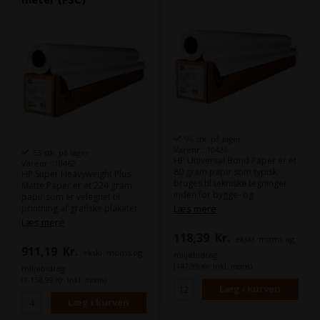
96 stk. på lager
Varenr.: 10426
53 stk. på lager
HP Universal Bond Paper er et
Varenr.: 10462
80 gram papir som typisk
HP Super Heavyweight Plus
bruges til tekniske tegninger
Matte Paper er et 224 gram
inden for bygge- og
papir som er velegnet til
arkitektbranchen. Dette papir
printning af grafiske plakater
Læs mere
er ideelt til udskrivning af
og billede til præsentationer.
Læs mere
dokumenter, tegninger,
Som alternativ kan du kigge på
118,39
Kr.
ekskl. moms og
præsentationer, brochurer og
"Epson Presentation Paper
911,19
Kr.
meget mere, og giver skarpe
ekskl. moms og
HiRes 180", som minder
miljøbidrag
og klare udskrifter med god
meget om dette.
(147,99 Kr. inkl. moms)
miljøbidrag
farvegengivelse.
Dette papir er FSC-certificeret.
(1.138,99 Kr. inkl. moms)
Det er HPs bud på Epsons
"Epson Bond Paper White 80".
Dette papir er FSC-certificeret.