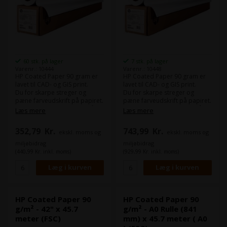
60 stk. på lager
7 stk. på lager
Varenr.: 10444
Varenr.: 10448
HP Coated Paper 90 gram er
HP Coated Paper 90 gram er
lavet til CAD- og GIS print.
lavet til CAD- og GIS print.
Du for skarpe streger og
Du for skarpe streger og
pæne farveudskrift på papiret.
pæne farveudskrift på papiret.
Som alternativ kan du se på
Som alternativ kan du se på
Læs mere
Læs mere
Epson Coated Paper 95.
Epson Coated Paper 95.
Dette papir er FSC-certificeret.
Dette papir er FSC-certificeret.
352,79
Kr.
743,99
Kr.
ekskl. moms og
ekskl. moms og
miljøbidrag
miljøbidrag
(440,99 Kr. inkl. moms)
(929,99 Kr. inkl. moms)
HP Coated Paper 90
HP Coated Paper 90
g/m² - 42" x 45.7
g/m² - A0 Rulle (841
meter (FSC)
mm) x 45.7 meter ( A0