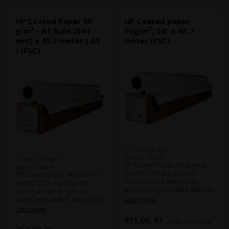
HP Coated Paper 90
HP Coated paper
g/m² - A1 Rulle (594
90g/m², 54" x 45.7
mm) x 45.7 meter ( A1
meter (FSC)
) (FSC)
1 stk. på lager
Varenr.: 100703
4 stk. på lager
HP Coated Paper 90 gram er
Varenr.: 10441
lavet til CAD- og GIS print.
HP Coated Paper 90 gram er
Du for skarpe streger og
lavet til CAD- og GIS print.
pæne farveudskrift på papiret.
Du for skarpe streger og
Som alternativ kan du se på
pæne farveudskrift på papiret.
Læs mere
Epson Coated Paper 95.
Som alternativ kan du se på
Læs mere
Dette papir er FSC-certificeret.
Epson Coated Paper 95.
911,06
Kr.
ekskl. moms og
Dette papir er FSC-certificeret.