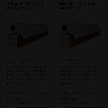
235 g/m²- 42" x 30.5
235 g/m²- 60" x 30.5
meter (FSC)
meter (FSC)
102 stk. på lager
13 stk. på lager
Varenr.: 10493
Varenr.: 10494
HP Everyday Instant-dry Satin
HP Everyday Instant-dry Satin
Photo Paper er et semigloss
Photo Paper er et semigloss
papir som også kaldes photo
papir som også kaldes photo
luster. Dette papir giver en
luster. Dette papir giver en
glat og behagelig overflade til
glat og behagelig overflade til
Læs mere
Læs mere
dine billeder. Papiret er
dine billeder. Papiret er
specielt designet til at give
specielt designet til at give
781,59
Kr.
1.263,31
Kr.
ekskl. moms og
ekskl. moms
skarpe, levende farver og
skarpe, levende farver og
kontrast, hvilket sikrer at dine
kontrast, hvilket sikrer at dine
miljøbidrag
og miljøbidrag
billeder skaber en stærk visuel
billeder skaber en stærk visuel
(976,99 Kr. inkl. moms)
(1.579,14 Kr. inkl. moms)
effekt.
effekt.