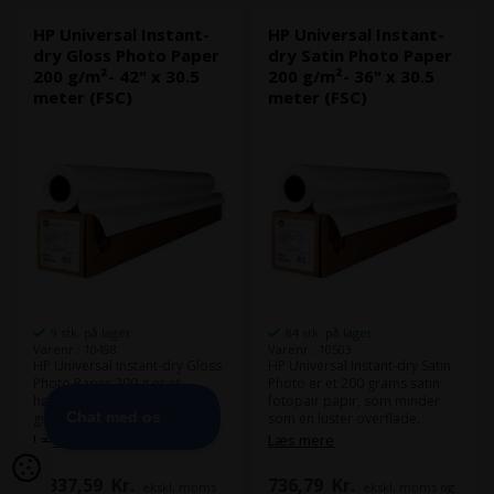
HP Universal Instant-
HP Universal Instant-
dry Gloss Photo Paper
dry Satin Photo Paper
200 g/m²- 42" x 30.5
200 g/m²- 36" x 30.5
meter (FSC)
meter (FSC)
9 stk. på lager
84 stk. på lager
Varenr.: 10498
Varenr.: 10503
HP Universal Instant-dry Gloss
HP Universal Instant-dry Satin
Photo Paper 200 g er et
Photo er et 200 grams satin
højkvalitets fotopapir, der
fotopair papir, som minder
giver skarpe og livagtige
som en luster overflade.
billeder med en glansfuld
Dette kvalitets fotopapir giver
Læs mere
Læs mere
finish. Dette fotopapir er
professionelle og smukke
specielt designet til at give
print til en overkommelig pris.
1.337,59
Kr.
736,79
Kr.
ekskl. moms
ekskl. moms og
hurtigtørrende og vandfaste
Dette papir har en høj