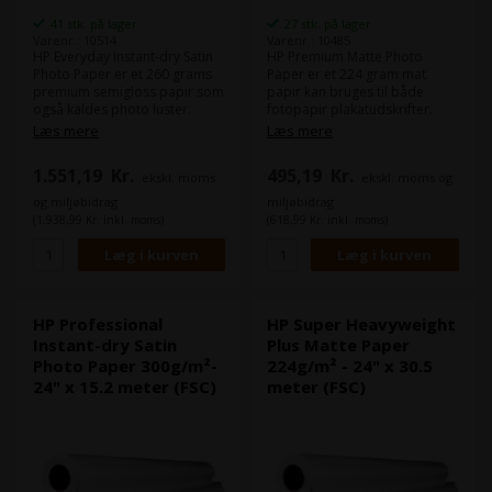
41 stk. på lager
27 stk. på lager
Varenr.: 10514
Varenr.: 10485
HP Everyday Instant-dry Satin
HP Premium Matte Photo
Photo Paper er et 260 grams
Paper er et 224 gram mat
premium semigloss papir som
papir kan bruges til både
også kaldes photo luster.
fotopapir plakatudskrifter.
Dette er et højkvalitets
Læs mere
Læs mere
fotopapir, der giver en flot
Bredde:
24"
finish til dine billeder. Dette
Længde på rullen:
30,5 m
1.551,19
Kr.
495,19
Kr.
ekskl. moms
ekskl. moms og
papir er designet til at give en
skarp og farverig udskrift på
og miljøbidrag
miljøbidrag
en satinoverflade, som ikke
(1.938,99 Kr. inkl. moms)
(618,99 Kr. inkl. moms)
reflekterer lys og er
modstandsdygtig for
fingeraftryk.
Det minder om det papir du
ser hos fotohandleren.
HP Professional
HP Super Heavyweight
Instant-dry Satin
Plus Matte Paper
Photo Paper 300g/m²-
224g/m² - 24" x 30.5
24" x 15.2 meter (FSC)
meter (FSC)