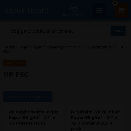
0
Grafisk-Handel
Kundecenter
Forside
»
Prepress og print
»
Papir og printmedier
»
FSC godkendt papir
»
HP
FSC
inkl. moms
HP FSC
Sorter efter billigste m²
HP Bright White Inkjet
HP Bright White Inkjet
Paper 90 g/m² - 24" x
Paper 90 g/m² - 24" x
45.7 meter (FSC)
45.7 meter (FSC), 4
pack