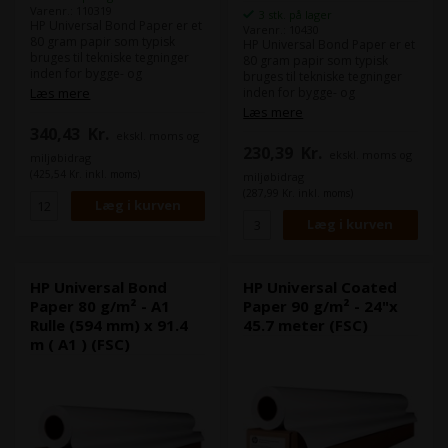
Varenr.: 110319
3 stk. på lager
HP Universal Bond Paper er et
Varenr.: 10430
80 gram papir som typisk
HP Universal Bond Paper er et
bruges til tekniske tegninger
80 gram papir som typisk
inden for bygge- og
bruges til tekniske tegninger
arkitektbranchen. Dette papir
Læs mere
inden for bygge- og
er ideelt til udskrivning af
arkitektbranchen. Dette papir
Læs mere
dokumenter, tegninger,
er ideelt til udskrivning af
340,43
Kr.
ekskl. moms og
præsentationer, brochurer og
dokumenter, tegninger,
230,39
Kr.
meget mere, og giver skarpe
ekskl. moms og
præsentationer, brochurer og
miljøbidrag
og klare udskrifter med god
meget mere, og giver skarpe
(425,54 Kr. inkl. moms)
miljøbidrag
farvegengivelse.
og klare udskrifter med god
(287,99 Kr. inkl. moms)
Det er HPs bud på Epsons
farvegengivelse.
"Epson Bond Paper White 80".
Det er HPs bud på Epsons
Dette papir er FSC-certificeret.
"Epson Bond Paper White 80".
Dette papir er FSC-certificeret.
HP Universal Bond
HP Universal Coated
Paper 80 g/m² - A1
Paper 90 g/m² - 24"x
Rulle (594 mm) x 91.4
45.7 meter (FSC)
m ( A1 ) (FSC)