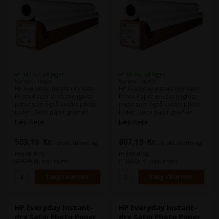
147 stk. på lager
89 stk. på lager
Varenr.: 10491
Varenr.: 10492
HP Everyday Instant-dry Satin
HP Everyday Instant-dry Satin
Photo Paper er et semigloss
Photo Paper er et semigloss
papir som også kaldes photo
papir som også kaldes photo
luster. Dette papir giver en
luster. Dette papir giver en
glat og behagelig overflade til
glat og behagelig overflade til
Læs mere
Læs mere
dine billeder. Papiret er
dine billeder. Papiret er
specielt designet til at give
specielt designet til at give
503,19
Kr.
807,19
Kr.
ekskl. moms og
ekskl. moms og
skarpe, levende farver og
skarpe, levende farver og
kontrast, hvilket sikrer at dine
kontrast, hvilket sikrer at dine
miljøbidrag
miljøbidrag
billeder skaber en stærk visuel
billeder skaber en stærk visuel
(628,99 Kr. inkl. moms)
(1.008,99 Kr. inkl. moms)
effekt.
effekt.
Det minder om det papir du
Det minder om det papir du
ser hos fotohandleren.
ser hos fotohandleren.
Dette papir er FSC-certificeret.
HP Everyday Instant-
HP Everyday Instant-
dry Satin Photo Paper
dry Satin Photo Paper