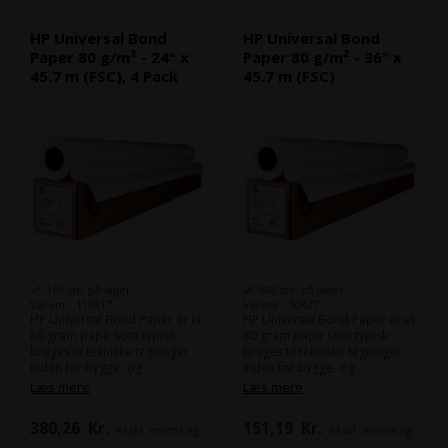
HP Universal Bond
HP Universal Bond
Paper 80 g/m² - 24" x
Paper 80 g/m² - 36" x
45.7 m (FSC), 4 Pack
45.7 m (FSC)
169 stk. på lager
888 stk. på lager
Varenr.: 110317
Varenr.: 10427
HP Universal Bond Paper er et
HP Universal Bond Paper er et
80 gram papir som typisk
80 gram papir som typisk
bruges til tekniske tegninger
bruges til tekniske tegninger
inden for bygge- og
inden for bygge- og
arkitektbranchen. Dette papir
arkitektbranchen. Dette papir
Læs mere
Læs mere
er ideelt til udskrivning af
er ideelt til udskrivning af
dokumenter, tegninger,
dokumenter, tegninger,
380,26
Kr.
151,19
Kr.
ekskl. moms og
ekskl. moms og
præsentationer, brochurer og
præsentationer, brochurer og
meget mere, og giver skarpe
meget mere, og giver skarpe