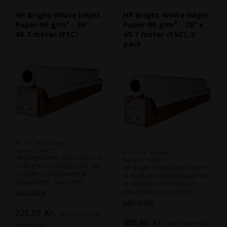
HP Bright White Inkjet
HP Bright White Inkjet
Paper 90 g/m² - 36"
Paper 90 g/m² - 36" x
45.7 meter (FSC)
45.7 meter (FSC), 2
pack
372 stk. på lager
Varenr.: 10435
65 stk. på lager
HP Bright White Inkjet Paper er
Varenr.: 110321
et 90 grams alsidigt papir der
HP Bright White Inkjet Paper er
er ideelt til udskrivning af
et 90 grams alsidigt papir der
dokumenter, rapporter,
er ideelt til udskrivning af
præsentationer og meget
Læs mere
dokumenter, rapporter,
mere, og sikrer skarpe og
præsentationer og meget
Læs mere
klare udskrifter med
mere, og sikrer skarpe og
221,59
Kr.
ekskl. moms og
enestående farvegengivelse.
klare udskrifter med
408,80
Kr.
HP Bright White papir bruges
ekskl. moms og
enestående farvegengivelse.
miljøbidrag