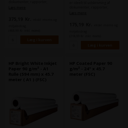
dokumenter, rapporter,
er ideelt til udskrivning af
præsentationer og meget
Læs mere
dokumenter, rapporter,
mere, og sikrer skarpe og
præsentationer og meget
Læs mere
klare udskrifter med
mere, og sikrer skarpe og
375,19
Kr.
ekskl. moms og
enestående farvegengivelse.
klare udskrifter med
175,19
Kr.
HP Bright White papir bruges
ekskl. moms og
enestående farvegengivelse.
miljøbidrag
typisk til tekniske tegninger
HP Bright White papir bruges
(468,99 Kr. inkl. moms)
miljøbidrag
inden for bygge- og
typisk til tekniske tegninger
(218,99 Kr. inkl. moms)
arkitektbranchen.
inden for bygge- og
Dette er HPs bud på Epson
arkitektbranchen.
Bond Paper Bright 90.
Dette er HPs bud på Epson
Dette papir er FSC-certificeret.
Bond Paper Bright 90.
Dette papir er FSC-certificeret.
HP Bright White Inkjet
HP Coated Paper 90
Paper 90 g/m² - A1
g/m² - 24" x 45.7
Rulle (594 mm) x 45.7
meter (FSC)
meter ( A1 ) (FSC)