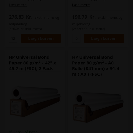
arkitektbranchen. Dette papir
arkitektbranchen. Dette papir
Læs mere
Læs mere
er ideelt til udskrivning af
er ideelt til udskrivning af
dokumenter, tegninger,
dokumenter, tegninger,
276,83
Kr.
196,79
Kr.
ekskl. moms og
ekskl. moms og
præsentationer, brochurer og
præsentationer, brochurer og
meget mere, og giver skarpe
meget mere, og giver skarpe
miljøbidrag
miljøbidrag
og klare udskrifter med god
og klare udskrifter med god
(346,04 Kr. inkl. moms)
(245,99 Kr. inkl. moms)
farvegengivelse.
farvegengivelse.
Det er HPs bud på Epsons
Det er HPs bud på Epsons
"Epson Bond Paper White 80".
"Epson Bond Paper White 80".
Dette papir er FSC-certificeret.
Dette papir er FSC-certificeret.
HP Universal Bond
HP Universal Bond
Paper 80 g/m² - 42" x
Paper 80 g/m² - A0
45.7 m (FSC), 2 Pack
Rulle (841 mm) x 91.4
m ( A0 ) (FSC)
25 stk. på lager