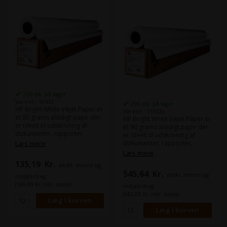
236 stk. på lager
Varenr.: 10433
296 stk. på lager
HP Bright White Inkjet Paper er
Varenr.: 110320
et 90 grams alsidigt papir der
HP Bright White Inkjet Paper er
er ideelt til udskrivning af
et 90 grams alsidigt papir der
dokumenter, rapporter,
er ideelt til udskrivning af
præsentationer og meget
Læs mere
dokumenter, rapporter,
mere, og sikrer skarpe og
præsentationer og meget
Læs mere
klare udskrifter med
mere, og sikrer skarpe og
135,19
Kr.
ekskl. moms og
enestående farvegengivelse.
klare udskrifter med
545,64
Kr.
HP Bright White papir bruges
ekskl. moms og
enestående farvegengivelse.
miljøbidrag
typisk til tekniske tegninger
HP Bright White papir bruges
(168,99 Kr. inkl. moms)
miljøbidrag
inden for bygge- og
typisk til tekniske tegninger
(682,05 Kr. inkl. moms)
arkitektbranchen.
inden for bygge- og
Dette er HPs bud på Epson
arkitektbranchen.
Bond Paper Bright 90.
Dette er HPs bud på Epson
Bond Paper Bright 90.