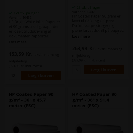
29 stk. på lager
Varenr.: 10442
179 stk. på lager
HP Coated Paper 90 gram er
Varenr.: 10432
lavet til CAD- og GIS print.
HP Bright White Inkjet Paper er
Du for skarpe streger og
et 90 grams alsidigt papir der
pæne farveudskrift på papiret.
er ideelt til udskrivning af
Som alternativ kan du se på
dokumenter, rapporter,
Læs mere
Epson Coated Paper 95.
præsentationer og meget
Læs mere
Dette papir er FSC-certificeret.
mere, og sikrer skarpe og
263,99
Kr.
ekskl. moms og
klare udskrifter med
153,59
Kr.
ekskl. moms og
enestående farvegengivelse.
miljøbidrag
HP Bright White papir bruges
(329,99 Kr. inkl. moms)
miljøbidrag
typisk til tekniske tegninger
(191,99 Kr. inkl. moms)
inden for bygge- og
arkitektbranchen.
Dette er HPs bud på Epson
Bond Paper Bright 90.
Dette papir er FSC-certificeret.
HP Coated Paper 90
HP Coated Paper 90
g/m² - 36" x 45.7
g/m² - 36" x 91.4
meter (FSC)
meter (FSC)