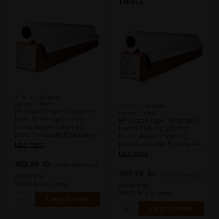
) (FSC)
61 stk. på lager
Varenr.: 10445
30 stk. på lager
HP Coated Paper 90 gram er
Varenr.: 10443
lavet til CAD- og GIS print.
HP Coated Paper 90 gram er
Du for skarpe streger og
lavet til CAD- og GIS print.
pæne farveudskrift på papiret.
Du for skarpe streger og
Som alternativ kan du se på
Læs mere
pæne farveudskrift på papiret.
Epson Coated Paper 95.
Som alternativ kan du se på
Læs mere
Dette papir er FSC-certificeret.
Epson Coated Paper 95.
403,99
Kr.
ekskl. moms og
Dette papir er FSC-certificeret.
407,19
Kr.
ekskl. moms og
miljøbidrag
(504,99 Kr. inkl. moms)
miljøbidrag
(508,99 Kr. inkl. moms)