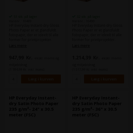
51 stk. på lager
32 stk. på lager
Varenr.: 10489
Varenr.: 10490
HP Everyday Instant-dry Gloss
HP Everyday Instant-dry Gloss
Photo Paper er et glansfuldt
Photo Paper er et glansfuldt
fotopapir, der er ideelt til alle
fotopapir, der er ideelt til alle
former for printprojekter.
former for printprojekter.
Dette fotopapir er specielt
Dette fotopapir er specielt
Læs mere
Læs mere
designet til at give
designet til at give
fremragende farvegengivelse
fremragende farvegengivelse
947,99
Kr.
1.214,39
Kr.
ekskl. moms og
ekskl. moms
og kontrast, hvilket sikrer, at
og kontrast, hvilket sikrer, at
dine billeder kommer til liv.
dine billeder kommer til liv.
miljøbidrag
og miljøbidrag
Fotopapiret er kompatibelt
Fotopapiret er kompatibelt
(1.184,99 Kr. inkl. moms)
(1.517,99 Kr. inkl. moms)
med inkjetprintere fra HP og
med inkjetprintere fra HP og
andre mærker og har en
andre mærker og har en
gramvægt på 235 g/m², hvilket
gramvægt på 235 g/m², hvilket
giver det en stærk og holdbar
giver det en stærk og holdbar
struktur. Da papiret tørrer
struktur. Da papiret tørrer
øjeblikkeligt, kan håndtere det
øjeblikkeligt, kan håndtere det
HP Everyday Instant-
HP Everyday Instant-
lige efter printning uden at
lige efter printning uden at
dry Satin Photo Paper
dry Satin Photo Paper
bekymre dig om at ødelægge
bekymre dig om at ødelægge
235 g/m²- 24" x 30.5
235 g/m²- 36" x 30.5
billedet.
billedet.
meter (FSC)
meter (FSC)
Dette papir er FSC-certificeret.
Dette papir er FSC-certificeret.