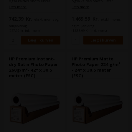
også kaldes photo luster.
også kaldes photo luster.
Dette er et højkvalitets
Dette er et højkvalitets
Læs mere
Læs mere
fotopapir, der giver en flot
fotopapir, der giver en flot
finish til dine billeder. Dette
finish til dine billeder. Dette
742,39
Kr.
1.469,59
Kr.
ekskl. moms og
ekskl. moms
papir er designet til at give en
papir er designet til at give en
skarp og farverig udskrift på
skarp og farverig udskrift på
miljøbidrag
og miljøbidrag
en satinoverflade, som ikke
en satinoverflade, som ikke
(927,99 Kr. inkl. moms)
(1.836,99 Kr. inkl. moms)
reflekterer lys og er
reflekterer lys og er
modstandsdygtig for
modstandsdygtig for
fingeraftryk.
fingeraftryk.
Det minder om det papir du
Det minder om det papir du
ser hos fotohandleren.
ser hos fotohandleren.
HP Premium Instant-
HP Premium Matte
dry Satin Photo Paper
Photo Paper 224 g/m²
260g/m²- 42" x 30.5
- 24" x 30.5 meter
meter (FSC)
(FSC)