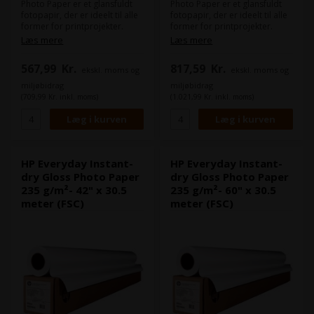
Photo Paper er et glansfuldt
Photo Paper er et glansfuldt
fotopapir, der er ideelt til alle
fotopapir, der er ideelt til alle
former for printprojekter.
former for printprojekter.
Dette fotopapir er specielt
Dette fotopapir er specielt
Læs mere
Læs mere
designet til at give
designet til at give
fremragende farvegengivelse
fremragende farvegengivelse
567,99
Kr.
817,59
Kr.
ekskl. moms og
ekskl. moms og
og kontrast, hvilket sikrer, at
og kontrast, hvilket sikrer, at
dine billeder kommer til liv.
dine billeder kommer til liv.
miljøbidrag
miljøbidrag
Fotopapiret er kompatibelt
Fotopapiret er kompatibelt
(709,99 Kr. inkl. moms)
(1.021,99 Kr. inkl. moms)
med inkjetprintere fra HP og
med inkjetprintere fra HP og
andre mærker og har en
andre mærker og har en
gramvægt på 235 g/m², hvilket
gramvægt på 235 g/m², hvilket
giver det en stærk og holdbar
giver det en stærk og holdbar
struktur. Da papiret tørrer
struktur. Da papiret tørrer
øjeblikkeligt, kan håndtere det
øjeblikkeligt, kan håndtere det
HP Everyday Instant-
HP Everyday Instant-
lige efter printning uden at
lige efter printning uden at
dry Gloss Photo Paper
dry Gloss Photo Paper
bekymre dig om at ødelægge
bekymre dig om at ødelægge
235 g/m²- 42" x 30.5
235 g/m²- 60" x 30.5
billedet.
billedet.
meter (FSC)
meter (FSC)
Dette papir er FSC-certificeret.
Dette papir er FSC-certificeret.