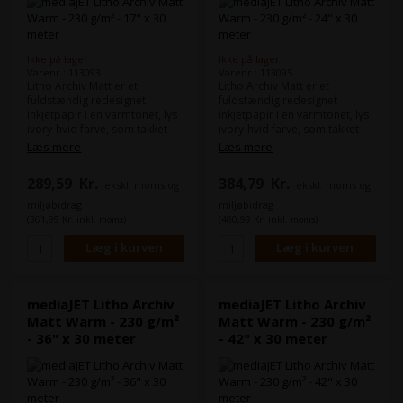
Ikke på lager
Ikke på lager
Varenr.: 113093
Varenr.: 113095
Litho Archiv Matt er et
Litho Archiv Matt er et
fuldstændig redesignet
fuldstændig redesignet
inkjetpapir i en varmtonet, lys
inkjetpapir i en varmtonet, lys
ivory-hvid farve, som takket
ivory-hvid farve, som takket
være sin fremragende
være sin fremragende
Læs mere
Læs mere
pris/kvalitetsforhold udgør et
pris/kvalitetsforhold udgør et
reelt alternativ til de klassiske
reelt alternativ til de klassiske
289,59
Kr.
384,79
Kr.
ekskl. moms og
ekskl. moms og
glatte kunstnerpapirer og er
glatte kunstnerpapirer og er
velegnet til en bred vifte af
velegnet til en bred vifte af
miljøbidrag
miljøbidrag
brugere.
brugere.
(361,99 Kr. inkl. moms)
(480,99 Kr. inkl. moms)
mediaJET Litho Archiv
mediaJET Litho Archiv
Matt Warm - 230 g/m²
Matt Warm - 230 g/m²
- 36" x 30 meter
- 42" x 30 meter