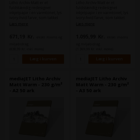
Litho Archiv Matt er et
Litho Archiv Matt er et
fuldstændig redesignet
fuldstændig redesignet
inkjetpapir i en varmtonet, lys
inkjetpapir i en varmtonet, lys
ivory-hvid farve, som takket
ivory-hvid farve, som takket
være sin fremragende
være sin fremragende
Læs mere
Læs mere
pris/kvalitetsforhold udgør et
pris/kvalitetsforhold udgør et
reelt alternativ til de klassiske
reelt alternativ til de klassiske
671,19
Kr.
1.095,99
Kr.
ekskl. moms og
ekskl. moms
glatte kunstnerpapirer og er
glatte kunstnerpapirer og er
velegnet til en bred vifte af
velegnet til en bred vifte af
miljøbidrag
og miljøbidrag
brugere.
brugere.
(838,99 Kr. inkl. moms)
(1.369,99 Kr. inkl. moms)
mediaJET Litho Archiv
mediaJET Litho Archiv
Matt Warm - 230 g/m²
Matt Warm - 230 g/m²
- A2 50 ark
- A3 50 ark