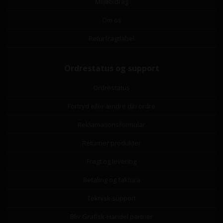
Miljøbidrag
Om os
Returfragtlabel
Ordrestatus og support
Ordrestatus
Fortryd eller ændre din ordre
Reklamationsformular
Returner produkter
Fragt og levering
Betaling og faktura
Teknisk support
Bliv Grafisk-Handel partner