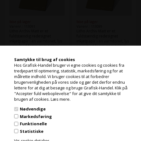
Ikke på lager
Ikke på lager
Varenr.: 113091
Varenr.: 113089
Litho Archiv Matt er et
Litho Archiv Matt er et
fuldstændig redesignet
fuldstændig redesignet
inkjetpapir i en varmtonet, lys
inkjetpapir i en varmtonet, lys
ivory-hvid farve, som takket
ivory-hvid farve, som takket
være sin fremragende
være sin fremragende
Læs mere
Læs mere
pris/kvalitetsforhold udgør et
pris/kvalitetsforhold udgør et
Samtykke til brug af cookies
reelt alternativ til de klassiske
reelt alternativ til de klassiske
289,59
Kr.
136,79
Kr.
Hos Grafisk-Handel bruger vi egne cookies og cookies fra
ekskl. moms og
ekskl. moms og
glatte kunstnerpapirer og er
glatte kunstnerpapirer og er
tredjepart til optimering, statistik, markedsføring og for at
velegnet til en bred vifte af
velegnet til en bred vifte af
miljøbidrag
miljøbidrag
målrette indhold. Vi bruger cookies til at forbedrer
brugere.
brugere.
Jeg handler som
(361,99 Kr. inkl. moms)
(170,99 Kr. inkl. moms)
brugervenligheden på vores side og gør det derfor endnu
lettere for at dig at besøge og bruge Grafisk-Handel. Klik på
"Accepter fuld weboplevelse" for at give dit samtykke til
PRIVAT
brugen af cookies.
Læs mere.
PRISER INKL. MOMS
Nødvendige
ERHVERV
Markedsføring
Tilmeld dig vores nyhedsbrev og få gode
PRISER EKSKL. MOMS
Funktionelle
tilbud
Statistiske
Indeholder ofte store besparelser og nyheder. Tilmeld dig, det er helt
Vis cookie detaljer