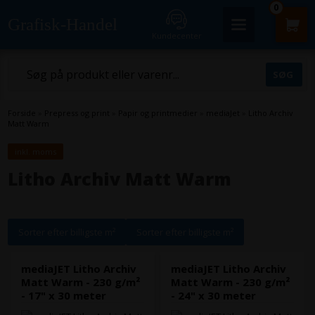
0
Grafisk-Handel
Kundecenter
Forside
»
Prepress og print
»
Papir og printmedier
»
mediaJet
»
Litho Archiv
Matt Warm
inkl. moms
Litho Archiv Matt Warm
Sorter efter billigste m²
Sorter efter billigste m²
mediaJET Litho Archiv
mediaJET Litho Archiv
Matt Warm - 230 g/m²
Matt Warm - 230 g/m²
- 17" x 30 meter
- 24" x 30 meter