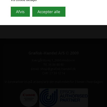
gratis og nemt at framelde.
Grafisk-Handel A/S © 2009
Kærgårdsvej 1, 2650 Hvidovre
Tlf. 36 86 80 80
Email: shop@grafisk-handel.dk
CVR: 27 39 12 14
Vi bestræber os på at besvare din mail indenfor 2 timer i hverdagen