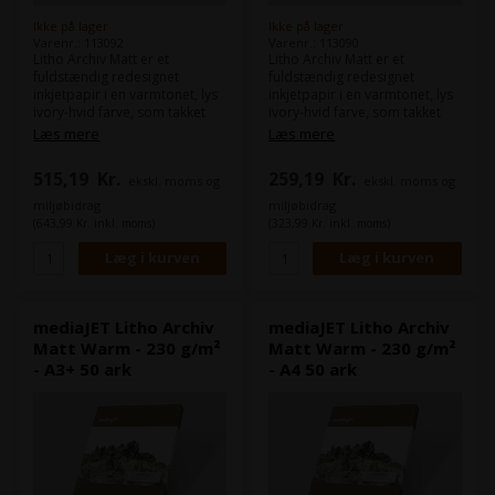
Ikke på lager
Ikke på lager
Varenr.: 113092
Varenr.: 113090
Litho Archiv Matt er et
Litho Archiv Matt er et
fuldstændig redesignet
fuldstændig redesignet
inkjetpapir i en varmtonet, lys
inkjetpapir i en varmtonet, lys
ivory-hvid farve, som takket
ivory-hvid farve, som takket
være sin fremragende
være sin fremragende
Læs mere
Læs mere
pris/kvalitetsforhold udgør et
pris/kvalitetsforhold udgør et
reelt alternativ til de klassiske
reelt alternativ til de klassiske
515,19
Kr.
259,19
Kr.
ekskl. moms og
ekskl. moms og
glatte kunstnerpapirer og er
glatte kunstnerpapirer og er
velegnet til en bred vifte af
velegnet til en bred vifte af
miljøbidrag
miljøbidrag
brugere.
brugere.
(643,99 Kr. inkl. moms)
(323,99 Kr. inkl. moms)
mediaJET Litho Archiv
mediaJET Litho Archiv
Matt Warm - 230 g/m²
Matt Warm - 230 g/m²
- A3+ 50 ark
- A4 50 ark