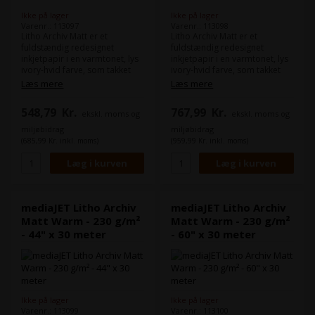
Ikke på lager
Ikke på lager
Varenr.: 113097
Varenr.: 113098
Litho Archiv Matt er et
Litho Archiv Matt er et
fuldstændig redesignet
fuldstændig redesignet
inkjetpapir i en varmtonet, lys
inkjetpapir i en varmtonet, lys
ivory-hvid farve, som takket
ivory-hvid farve, som takket
være sin fremragende
være sin fremragende
Læs mere
Læs mere
pris/kvalitetsforhold udgør et
pris/kvalitetsforhold udgør et
reelt alternativ til de klassiske
reelt alternativ til de klassiske
548,79
Kr.
767,99
Kr.
ekskl. moms og
ekskl. moms og
glatte kunstnerpapirer og er
glatte kunstnerpapirer og er
velegnet til en bred vifte af
velegnet til en bred vifte af
miljøbidrag
miljøbidrag
brugere.
brugere.
(685,99 Kr. inkl. moms)
(959,99 Kr. inkl. moms)
mediaJET Litho Archiv
mediaJET Litho Archiv
Matt Warm - 230 g/m²
Matt Warm - 230 g/m²
- 44" x 30 meter
- 60" x 30 meter
Ikke på lager
Ikke på lager
Varenr.: 113099
Varenr.: 113100