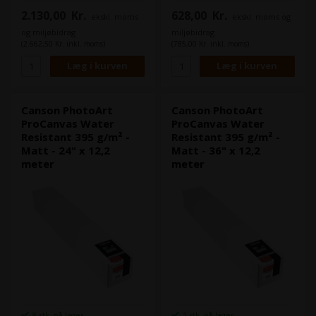
PhotoArt ProCanvas er et 395
PhotoArt ProCanvas er et 395
2.130,00
Kr.
628,00
Kr.
ekskl. moms
ekskl. moms og
gram canvas som er lavet af
gram canvas som er lavet af
det man kalder "poly-cotton",
det man kalder "poly-cotton",
og miljøbidrag
miljøbidrag
som er en bomuldsblanding.
som er en bomuldsblanding.
(2.662,50 Kr. inkl. moms)
(785,00 Kr. inkl. moms)
Bomuldsblandingen gør det
Bomuldsblandingen gør det
har en rigtig god strækbarhed,
har en rigtig god strækbarhed,
så din opspænding af
så din opspænding af
canvasprintet bliver let uden
canvasprintet bliver let uden
du oplever nogle
du oplever nogle
revner("Cracks").
revner("Cracks").
Canson PhotoArt
Canson PhotoArt
ProCanvas Water
ProCanvas Water
Resistant 395 g/m² -
Resistant 395 g/m² -
Matt - 24" x 12,2
Matt - 36" x 12,2
meter
meter
8 stk. på lager
1 stk. på lager