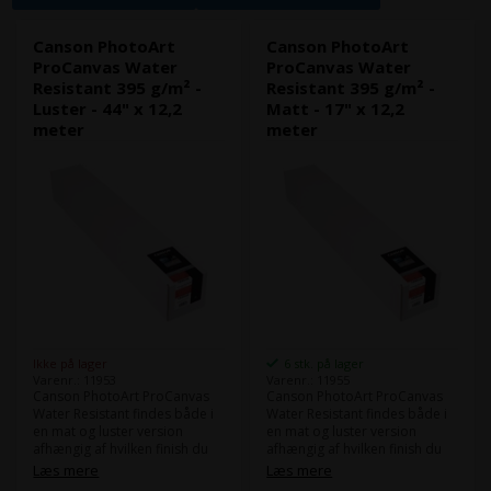
Canson PhotoArt
Canson PhotoArt
ProCanvas Water
ProCanvas Water
Resistant 395 g/m² -
Resistant 395 g/m² -
Luster - 44" x 12,2
Matt - 17" x 12,2
meter
meter
Ikke på lager
6 stk. på lager
Varenr.: 11953
Varenr.: 11955
Canson PhotoArt ProCanvas
Canson PhotoArt ProCanvas
Water Resistant findes både i
Water Resistant findes både i
en mat og luster version
en mat og luster version
afhængig af hvilken finish du
afhængig af hvilken finish du
ønsker dine canvas print skal
ønsker dine canvas print skal
Læs mere
Læs mere
have.
have.