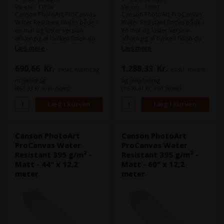
Varenr.: 11956
Varenr.: 11957
Canson PhotoArt ProCanvas
Canson PhotoArt ProCanvas
Water Resistant findes både i
Water Resistant findes både i
en mat og luster version
en mat og luster version
afhængig af hvilken finish du
afhængig af hvilken finish du
ønsker dine canvas print skal
ønsker dine canvas print skal
Læs mere
Læs mere
have.
have.
PhotoArt ProCanvas er et 395
PhotoArt ProCanvas er et 395
690,66
Kr.
1.288,33
Kr.
ekskl. moms og
ekskl. moms
gram canvas som er lavet af
gram canvas som er lavet af
det man kalder "poly-cotton",
det man kalder "poly-cotton",
miljøbidrag
og miljøbidrag
som er en bomuldsblanding.
som er en bomuldsblanding.
(863,33 Kr. inkl. moms)
(1.610,41 Kr. inkl. moms)
Bomuldsblandingen gør det
Bomuldsblandingen gør det
har en rigtig god strækbarhed,
har en rigtig god strækbarhed,
så din opspænding af
så din opspænding af
canvasprintet bliver let uden
canvasprintet bliver let uden
du oplever nogle
du oplever nogle
revner("Cracks").
revner("Cracks").
Canson PhotoArt
Canson PhotoArt
ProCanvas Water
ProCanvas Water
Resistant 395 g/m² -
Resistant 395 g/m² -
Matt - 44" x 12,2
Matt - 60" x 12,2
meter
meter