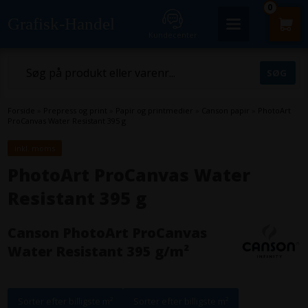
0
Grafisk-Handel
Kundecenter
Forside
»
Prepress og print
»
Papir og printmedier
»
Canson papir
»
PhotoArt
ProCanvas Water Resistant 395 g
inkl. moms
PhotoArt ProCanvas Water
Resistant 395 g
Canson PhotoArt ProCanvas
Water Resistant 395 g/m²
Sorter efter billigste m²
Sorter efter billigste m²