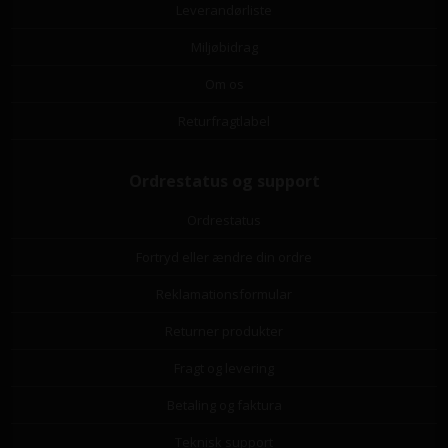
Leverandørliste
Miljøbidrag
Om os
Returfragtlabel
Ordrestatus og support
Ordrestatus
Fortryd eller ændre din ordre
Reklamationsformular
Returner produkter
Fragt og levering
Betaling og faktura
Teknisk support