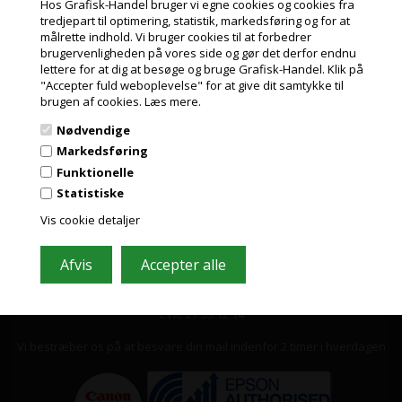
tilbud
Hos Grafisk-Handel bruger vi egne cookies og cookies fra
tredjepart til optimering, statistik, markedsføring og for at
Indeholder ofte store besparelser og nyheder. Tilmeld dig, det er helt
målrette indhold. Vi bruger cookies til at forbedrer
gratis og nemt at framelde.
Jeg handler som
brugervenligheden på vores side og gør det derfor endnu
lettere for at dig at besøge og bruge Grafisk-Handel. Klik på
"Accepter fuld weboplevelse" for at give dit samtykke til
PRIVAT
brugen af cookies.
Læs mere.
PRISER INKL. MOMS
Nødvendige
ERHVERV
Markedsføring
PRISER EKSKL. MOMS
Funktionelle
Statistiske
Vis cookie detaljer
Grafisk-Handel A/S © 2009
Kærgårdsvej 1, 2650 Hvidovre
Tlf. 36 86 80 80
Email: shop@grafisk-handel.dk
CVR: 27 39 12 14
Vi bestræber os på at besvare din mail indenfor 2 timer i hverdagen