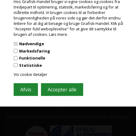
tilbud
Hos Grafisk-Handel bruger vi egne cookies og cookies fra
tredjepart til optimering, statistik, markedsføring og for at
Indeholder ofte store besparelser og nyheder. Tilmeld dig, det er helt
målrette indhold. Vi bruger cookies til at forbedrer
gratis og nemt at framelde.
Jeg handler som
brugervenligheden på vores side og gør det derfor endnu
lettere for at dig at besøge og bruge Grafisk-Handel. Klik på
"Accepter fuld weboplevelse" for at give dit samtykke til
PRIVAT
brugen af cookies.
Læs mere.
PRISER INKL. MOMS
Nødvendige
ERHVERV
Markedsføring
PRISER EKSKL. MOMS
Funktionelle
Statistiske
Vis cookie detaljer
Grafisk-Handel A/S © 2009
Kærgårdsvej 1, 2650 Hvidovre
Tlf. 36 86 80 80
Email: shop@grafisk-handel.dk
CVR: 27 39 12 14
Vi bestræber os på at besvare din mail indenfor 2 timer i hverdagen