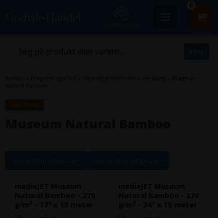
0
Grafisk-Handel
Kundecenter
Forside
»
Prepress og print
»
Papir og printmedier
»
mediaJet
»
Museum
Natural Bamboo
inkl. moms
Museum Natural Bamboo
Sorter efter billigste m²
Sorter efter billigste m²
mediaJET Museum
mediaJET Museum
Natural Bamboo - 270
Natural Bamboo - 270
g/m² - 17" x 15 meter
g/m² - 24" x 15 meter