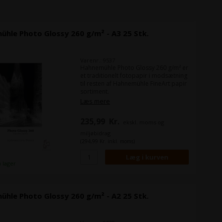
hle Photo Glossy 260 g/m² - A3 25 Stk.
Varenr.: 9537
Hahnemühle Photo Glossy 260 g/m² er
et traditionelt fotopapir i modsætning
til resten af Hahnemühle FineArt papir
sortiment.
Det er et højglans mikroporøst
Læs mere
fotopapir, som når det er printet
ligner de billeder du får fra et
235,99
Kr.
ekskl. moms og
traditionelt fotolaboratorie eller
fotobutik.
miljøbidrag
(294,99 Kr. inkl. moms)
Format:
DIN A3
Antal ark:
25 ark
å lager
hle Photo Glossy 260 g/m² - A2 25 Stk.