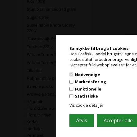
Rice 100 g
Studio Enhanced 210 gram
Sugar Cane
Sustainable Photo Glossy
220 g
-Sustainable Photo Satin
Torchon 285 g
Samtykke til brug af cookies
Hos Grafisk-Handel bruger vi egne coo
William Turner 190 g
cookies til at forbedrer brugervenli
William Turner 310 g
"Accepter fuld weboplevelse" for at 
Tilbehør
Nødvendige
Hahnemühle Drylab papir
Markedsføring
Sample packs
Funktionelle
Archive & Portfolio
Statistiske
HP papir
Vis cookie detaljer
Ilford Galerie and Fine Art
Ilford Omnijet
Kodak
mediaJet
Permajet