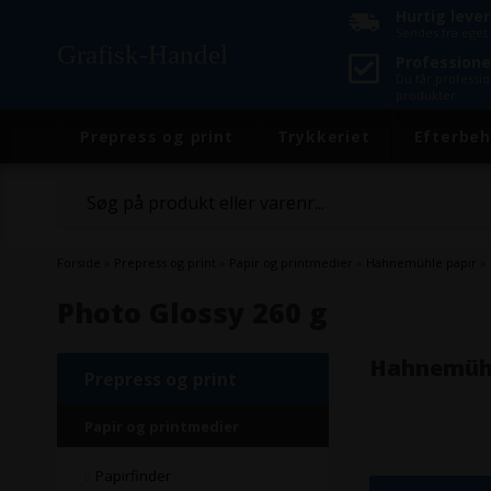
Hurtig leve
Sendes fra eget 
Grafisk-Handel
Professione
Du får professi
produkter
Prepress og print
Trykkeriet
Efterbeh
Forside
»
Prepress og print
»
Papir og printmedier
»
Hahnemühle papir
»
Photo Glossy 260 g
Hahnemühl
Prepress og print
Papir og printmedier
Papirfinder