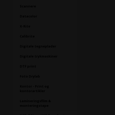
Scannere
Datacolor
X-Rite
Calibrite
Digitale tegneplader
Digitale trykmaskiner
DTF print
Foto Drylab
Kontor - Print og
kontorartikler
Lamineringsfilm &
monteringstape