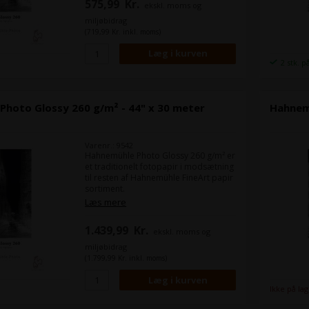
575,99
Kr.
ekskl. moms og
traditionelt fotolaboratorie eller
fotobutik.
miljøbidrag
(719,99 Kr. inkl. moms)
Bredde:
43,1 cm (17")
Længde på rullen:
30 m
2 stk. p
Photo Glossy 260 g/m² - 44" x 30 meter
Hahnemü
Varenr.: 9542
Hahnemühle Photo Glossy 260 g/m² er
et traditionelt fotopapir i modsætning
til resten af Hahnemühle FineArt papir
sortiment.
Det er et højglans mikroporøst
Læs mere
fotopapir, som når det er printet
ligner de billeder du får fra et
1.439,99
Kr.
ekskl. moms og
traditionelt fotolaboratorie eller
fotobutik.
miljøbidrag
(1.799,99 Kr. inkl. moms)
Bredde:
111,8 cm (44")
Længde på rullen:
30 m
Ikke på la