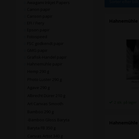
Sorter efter bill
Awagami Inkjet Papers
Canon papir
Canson papir
Hahnemühle P
EFI / Fiery
Epson papir
Fotospeed
FSC godkendt papir
GMG papir
Grafisk-Handel papir
Hahnemühle papir
Hemp 290 g
Photo Luster 290 g
Agave 290 g
Albrecht Dürer 210 g
2 stk. på lager
Art Canvas Smooth
Bamboo 290 g
-Bamboo Gloss Baryta
Hahnemühle P
Baryta FB 350 g
Canvas Artist 340 g