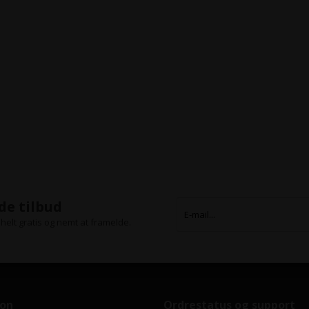
de tilbud
helt gratis og nemt at framelde.
ion
Ordrestatus og support