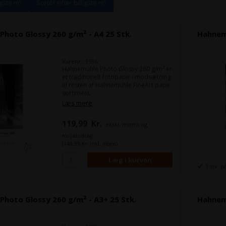
igste m²
Sorter efter billigste m²
hoto Glossy 260 g/m² - A4 25 Stk.
Hahnemü
Varenr.: 9536
Hahnemühle Photo Glossy 260 g/m² er
et traditionelt fotopapir i modsætning
til resten af Hahnemühle FineArt papir
sortiment.
Det er et højglans mikroporøst
Læs mere
fotopapir, som når det er printet
ligner de billeder du får fra et
119,99
Kr.
ekskl. moms og
traditionelt fotolaboratorie eller
fotobutik.
miljøbidrag
(149,99 Kr. inkl. moms)
Format:
DIN A4
Antal ark:
25 ark
3 stk. p
hoto Glossy 260 g/m² - A3+ 25 Stk.
Hahnemü