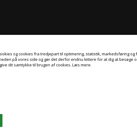
kies og cookies fra tredjepart til optimering, statistik, markedsføring og f
gheden på vores side og gør det derfor endnu lettere for at dig at besøge 
give dit samtykke til brugen af cookies.
Læs mere.
Jeg handler som
PRIVAT
ERHVERV
PRISER INKL. MOMS
PRISER EKSKL. MOMS