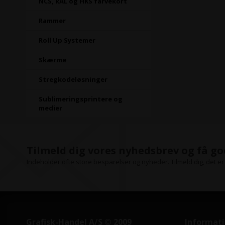
NCS, RAL og HKS farvekort
Rammer
Roll Up Systemer
Skærme
Stregkodeløsninger
Sublimeringsprintere og
medier
Tilmeld dig vores nyhedsbrev og få go
Indeholder ofte store besparelser og nyheder. Tilmeld dig, det er 
Grafisk-Handel A/S © 2009
Informat