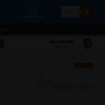
0,00 Kr.
0
Kundecenter
rsalg
+45 3686 8080
Man-Fre 9-15
inkl. moms