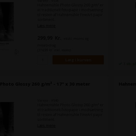
Varenr.: 9538
Hahnemühle Photo Glossy 260 g/m² er
et traditionelt fotopapir i modsætning
til resten af Hahnemühle FineArt papir
sortiment.
Det er et højglans mikroporøst
Læs mere
fotopapir, som når det er printet
ligner de billeder du får fra et
299,99
Kr.
ekskl. moms og
traditionelt fotolaboratorie eller
fotobutik.
miljøbidrag
(374,99 Kr. inkl. moms)
Format:
DIN A3+
Antal ark:
25 ark
3 stk. p
Photo Glossy 260 g/m² - 17" x 30 meter
Hahnemü
Varenr.: 9540
Hahnemühle Photo Glossy 260 g/m² er
et traditionelt fotopapir i modsætning
til resten af Hahnemühle FineArt papir
sortiment.
Det er et højglans mikroporøst
Læs mere
fotopapir, som når det er printet
ligner de billeder du får fra et