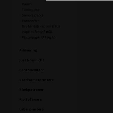
Rauch
Tecco papir
Sample packs
Prøvevifter
Dry Minilab - Epson & Fuji
Papir skåret på mål
Plotterpapir i A1 og A0
Arkivering
Just Normlicht
Pantonevifter
Storformatprintere
Blækpatroner
Rip Software
Label printere