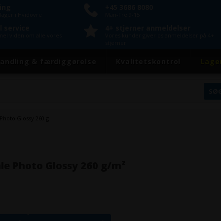
ring
+45 3686 8080
lager i Hvidovre
Man-Fre 9-15
l service
4+ stjerner anmeldelser
onel viden om alle vores
Vores kunder giver os anmeldelser på 4+
stjerner
andling & færdiggørelse
Kvalitetskontrol
Lage
Photo Glossy 260 g
e Photo Glossy 260 g/m²