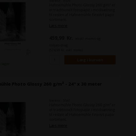
Varenr.: 9539
Hahnemühle Photo Glossy 260 g/m² er
et traditionelt fotopapir i modsætning
til resten af Hahnemühle FineArt papir
sortiment.
Det er et højglans mikroporøst
Læs mere
fotopapir, som når det er printet
ligner de billeder du får fra et
459,99
Kr.
ekskl. moms og
traditionelt fotolaboratorie eller
fotobutik.
miljøbidrag
(574,99 Kr. inkl. moms)
Format:
DIN A2
Antal ark:
25 ark
å lager
hle Photo Glossy 260 g/m² - 24" x 30 meter
Varenr.: 9541
Hahnemühle Photo Glossy 260 g/m² er
et traditionelt fotopapir i modsætning
til resten af Hahnemühle FineArt papir
sortiment.
Det er et højglans mikroporøst
Læs mere
fotopapir, som når det er printet
ligner de billeder du får fra et