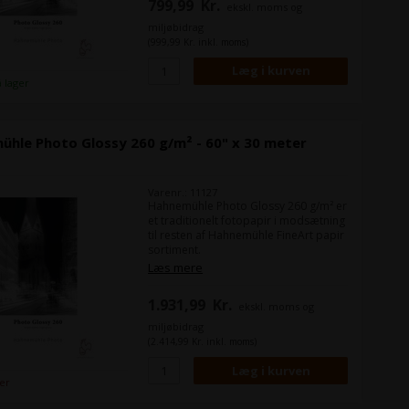
799,99
Kr.
ekskl. moms og
traditionelt fotolaboratorie eller
fotobutik.
miljøbidrag
(999,99 Kr. inkl. moms)
Bredde:
61 cm (24")
Længde på rullen:
30 m
å lager
hle Photo Glossy 260 g/m² - 60" x 30 meter
Varenr.: 11127
Hahnemühle Photo Glossy 260 g/m² er
et traditionelt fotopapir i modsætning
til resten af Hahnemühle FineArt papir
sortiment.
Det er et højglans mikroporøst
Læs mere
fotopapir, som når det er printet
ligner de billeder du får fra et
1.931,99
Kr.
ekskl. moms og
traditionelt fotolaboratorie eller
fotobutik.
miljøbidrag
(2.414,99 Kr. inkl. moms)
Bredde:
152,4 cm (60")
Længde på rullen:
30 m
ger