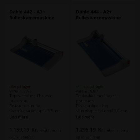
Dahle 442 - A3+
Dahle 444 - A2+
Rulleskæremaskine
Rulleskæremaskine
Ikke på lager
1 stk. på lager
Varenr.: 8386
Varenr.: 8387
Topkvalitet med højeste
Topkvalitet med højeste
præcision.
præcision.
Ekstraordinær høj
Ekstraordinær høj
skærekapacitet op til 3,5 mm.
skærekapacitet op til 3,0 mm.
Det lukkede knivhoved giver
Det lukkede knivhoved giver
Læs mere
Læs mere
absolut sikkerhed.
absolut sikkerhed.
1.159,19
Kr.
1.295,19
Kr.
ekskl. moms
ekskl. moms
Skærelængde:
510 mm
Skærelængde:
670 mm
Skærekapacitet:
3,5 mm
Skærekapacitet:
3 mm
og miljøbidrag
og miljøbidrag