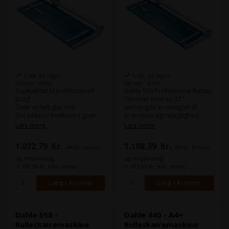
1 stk. på lager
1 stk. på lager
Varenr.: 8392
Varenr.: 8393
Topkvalitet til professionelt
Dahle 556 Professional Rotary
brug!
Trimmer med en 37"
Giver et helt glat snit.
snitlængde er designet til
Det lukkede knivhoved giver
præcision og nøjagtighed.
absolut sikkerhed.
Den har en slebet selvslibende
Læs mere
Læs mere
klinge, der skærer i begge
Skærelængde:
720 mm
retninger, et
1.032,79
Kr.
1.198,39
Kr.
ekskl. moms
ekskl. moms
Skærekapacitet:
2 mm
dobbeltløbssværd for styrke
Anlægsbord:
915 x 360 mm
og en automatisk klemme for
og miljøbidrag
og miljøbidrag
at forhindre forskydning.
(1.290,99 Kr. inkl. moms)
(1.497,99 Kr. inkl. moms)
Dahle 558 -
Dahle 440 - A4+
Rulleskæremaskine
Rulleskæremaskine