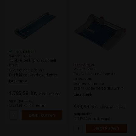
1 stk. på lager
Varenr.: 8394
Topkvalitet til professionelt
Ikke på lager
brug!
Varenr.: 8385
Giver et helt glat snit.
Topkvalitet med højeste
Det lukkede knivhoved giver
præcision.
absolut sikkerhed.
Læs mere
Ekstraordinær høj
skærekapacitet op til 3,5 mm.
Skærelængde:
1300 mm
1.785,59
Kr.
Det lukkede knivhoved giver
Læs mere
ekskl. moms
Skærekapacitet:
0,7 mm
absolut sikkerhed.
Anlægsbord:
1495 x 360 mm
og miljøbidrag
999,99
Kr.
(2.231,99 Kr. inkl. moms)
ekskl. moms og
Skærelængde:
360 mm
Skærekapacitet:
3,5 mm
miljøbidrag
Anlægsbord:
560 x 384 mm
(1.249,99 Kr. inkl. moms)