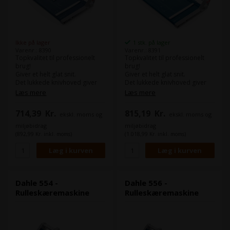
Ikke på lager
1 stk. på lager
Varenr.: 8390
Varenr.: 8391
Topkvalitet til professionelt
Topkvalitet til professionelt
brug!
brug!
Giver et helt glat snit.
Giver et helt glat snit.
Det lukkede knivhoved giver
Det lukkede knivhoved giver
absolut sikkerhed.
absolut sikkerhed.
Læs mere
Læs mere
Skærelængde:
360 mm
Skærelængde:
510 mm
714,39
Kr.
815,19
Kr.
ekskl. moms og
ekskl. moms og
Skærekapacitet:
2 mm
Skærekapacitet:
2 mm
Anlægsbord:
555 x 360 mm
Anlægsbord:
705 x 360 mm
miljøbidrag
miljøbidrag
(892,99 Kr. inkl. moms)
(1.018,99 Kr. inkl. moms)
Dahle 554 -
Dahle 556 -
Rulleskæremaskine
Rulleskæremaskine