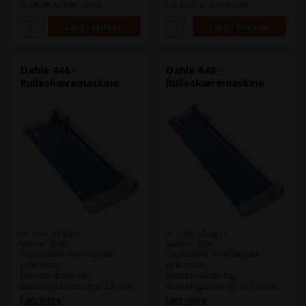
Anlægsbord:
710 x 384 mm
Anlægsbord:
870 x 384 mm
(1.448,99 Kr. inkl. moms)
(1.618,99 Kr. inkl. moms)
Dahle 446 -
Dahle 448 -
Rulleskæremaskine
Rulleskæremaskine
1 stk. på lager
1 stk. på lager
Varenr.: 8388
Varenr.: 8389
Topkvalitet med højeste
Topkvalitet med højeste
præcision.
præcision.
Ekstraordinær høj
Ekstraordinær høj
skærekapacitet op til 2,5 mm.
skærekapacitet op til 2,0 mm.
Det lukkede knivhoved giver
Det lukkede knivhoved giver
Læs mere
Læs mere