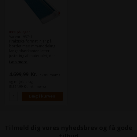
Ikke på lager
Varenr.: 93741
Praktiske formatlinjer på
bordet med mm-inddeling
langs skærkanten letter
justering af materialet, der
skæres
Læs mere
- To skalabjælker med mm-
skala for et nøjagtigt 90° snit
4.699,99
Kr.
ekskl. moms
- 2 skala barer
- Justerbar tilbageløbsspærre
og miljøbidrag
for hurtigt at finde det rigtige
(5.874,99 Kr. inkl. moms)
format – kan bruges på begge
skalabjælker
- Robust metalbord med
skridsikre gummifødder til fast
stående
- Understel fås som
ekstraudstyr
- Automatisk fastspænding på
Tilmeld dig vores nyhedsbrev og få gode
skærelinjen for hurtigt at
holde det emne, der skæres,
tilbud