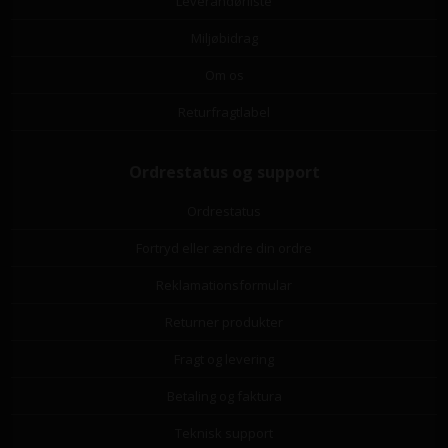
Leverandørliste
Miljøbidrag
Om os
Returfragtlabel
Ordrestatus og support
Ordrestatus
Fortryd eller ændre din ordre
Reklamationsformular
Returner produkter
Fragt og levering
Betaling og faktura
Teknisk support