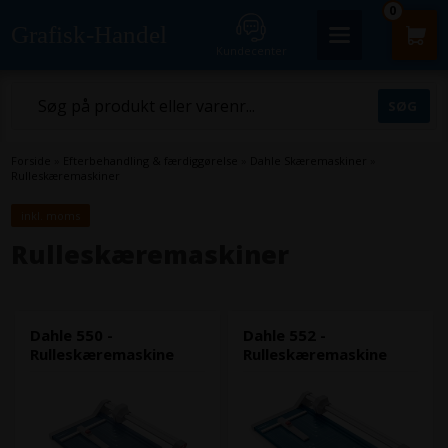
0
Grafisk-Handel
Kundecenter
Forside
»
Efterbehandling & færdiggørelse
»
Dahle Skæremaskiner
»
Rulleskæremaskiner
inkl. moms
Rulleskæremaskiner
Dahle 550 -
Dahle 552 -
Rulleskæremaskine
Rulleskæremaskine