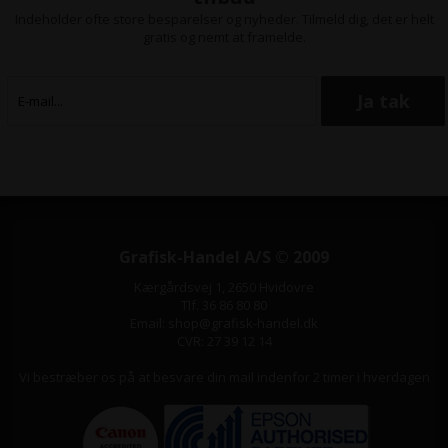
nede
Indeholder ofte store besparelser og nyheder. Tilmeld dig, det er helt
- Cirkulær klinge indkapslet i
gratis og nemt at framelde.
plastskærehoved
Grafisk-Handel A/S © 2009
Kærgårdsvej 1, 2650 Hvidovre
Tlf. 36 86 80 80
Email: shop@grafisk-handel.dk
CVR: 27 39 12 14
Vi bestræber os på at besvare din mail indenfor 2 timer i hverdagen