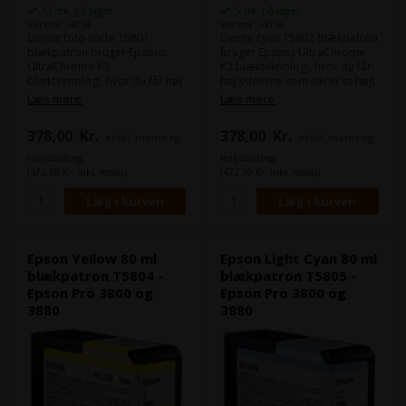
13 stk. på lager
5 stk. på lager
Varenr.: 4058
Varenr.: 4059
Denne foto sorte T5801
Denne cyan T5802 blækpatron
blækpatron bruger Epsons
bruger Epsons UltraChrome
UltraChrome K3
K3 blækteknologi, hvor du får
blækteknologi, hvor du får høj
høj ydeevne som sikrer et højt
ydeevne som sikrer et højt
produktionsniveau med
Læs mere
Læs mere
produktionsniveau med
pålidelig udskrivninger.
pålidelig udskrivninger.
Kombineret med enten Epson
378,00
Kr.
378,00
Kr.
ekskl. moms og
ekskl. moms og
Kombineret med enten Epson
Stylus Pro 3800 eller Epson
Stylus Pro 3800 eller Epson
Stylus Pro 3880 fotoprinteren
miljøbidrag
miljøbidrag
Stylus Pro 3880 fotoprinteren
får du uovertruffen
(472,50 Kr. inkl. moms)
(472,50 Kr. inkl. moms)
får du uovertruffen
billedkvalitet.
billedkvalitet.
Indhold:
80 ml
Indhold:
80 ml
Type:
Epson Ultra Chrome K3
Type:
Epson Ultra Chrome K3
Farve:
Cyan
Farve:
Foto sort / Photo Black
Epson Yellow 80 ml
Epson Light Cyan 80 ml
blækpatron T5804 -
blækpatron T5805 -
Epson Pro 3800 og
Epson Pro 3800 og
3880
3880