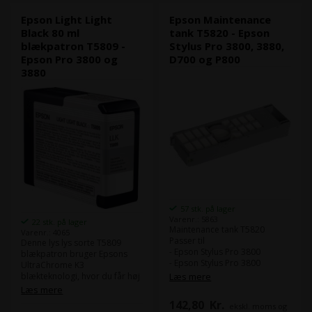
Type:
Epson Ultra Chrome K3
Type:
Epson Ultra Chrome K3
Farve:
Light Black / Lys sort
Farve:
Matte Black / Mat sort
Epson Light Light
Epson Maintenance
Black 80 ml
tank T5820 - Epson
blækpatron T5809 -
Stylus Pro 3800, 3880,
Epson Pro 3800 og
D700 og P800
3880
57 stk. på lager
Varenr.: 5863
22 stk. på lager
Maintenance tank T5820
Varenr.: 4065
Passer til
Denne lys lys sorte T5809
- Epson Stylus Pro 3800
blækpatron bruger Epsons
- Epson Stylus Pro 3800
UltraChrome K3
- Epson Surelab D700
blækteknologi, hvor du får høj
Læs mere
- Epson Surecolor P800
ydeevne som sikrer et højt
Læs mere
produktionsniveau med
142,80
Kr.
ekskl. moms og
pålidelig udskrivninger.