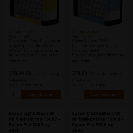
7 stk. på lager
1 stk. på lager
Varenr.: 4057
Varenr.: 4061
Denne gule T5804 blækpatron
Denne lys cyan T5805
bruger Epsons UltraChrome
blækpatron bruger Epsons
K3 blækteknologi, hvor du får
UltraChrome K3
høj ydeevne som sikrer et højt
blækteknologi, hvor du får høj
produktionsniveau med
ydeevne som sikrer et højt
Læs mere
Læs mere
pålidelig udskrivninger.
produktionsniveau med
Kombineret med enten Epson
pålidelig udskrivninger.
378,00
Kr.
378,00
Kr.
ekskl. moms og
ekskl. moms og
Stylus Pro 3800 eller Epson
Kombineret med enten Epson
Stylus Pro 3880 fotoprinteren
Stylus Pro 3800 eller Epson
miljøbidrag
miljøbidrag
får du uovertruffen
Stylus Pro 3880 fotoprinteren
(472,50 Kr. inkl. moms)
(472,50 Kr. inkl. moms)
billedkvalitet.
får du uovertruffen
billedkvalitet.
Indhold:
80 ml
Type:
Epson Ultra Chrome K3
Indhold:
80 ml
Farve:
Yellow / Gul
Type:
Epson Ultra Chrome K3
Farve:
Light Cyan / Lys cyan
Epson Light Black 80
Epson Matte Black 80
ml blækpatron T5807 -
ml blækpatron T5808 -
Epson Pro 3800 og
Epson Pro 3800 og
3880
3880