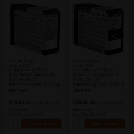
9 stk. på lager
4 stk. på lager
Varenr.: 4063
Varenr.: 4064
Denne lys sorte T5807
Denne mat sorte T5808
blækpatron bruger Epsons
blækpatron bruger Epsons
UltraChrome K3
UltraChrome K3
blækteknologi, hvor du får høj
blækteknologi, hvor du får høj
ydeevne som sikrer et højt
ydeevne som sikrer et højt
Læs mere
Læs mere
produktionsniveau med
produktionsniveau med
pålidelig udskrivninger.
pålidelig udskrivninger.
378,00
Kr.
378,00
Kr.
ekskl. moms og
ekskl. moms og
Kombineret med enten Epson
Kombineret med enten Epson
Stylus Pro 3800 eller Epson
Stylus Pro 3800 eller Epson
miljøbidrag
miljøbidrag
Stylus Pro 3880 fotoprinteren
Stylus Pro 3880 fotoprinteren
(472,50 Kr. inkl. moms)
(472,50 Kr. inkl. moms)
får du uovertruffen
får du uovertruffen
billedkvalitet.
billedkvalitet.
Indhold:
80 ml
Indhold:
80 ml