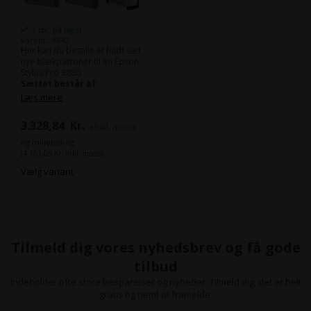
1 stk. på lager
Varenr.: 8842
Her kan du bestille et fuldt sæt
nye blækpatroner til en Epson
Stylus Pro 3880.
Sættet består af
:
Læs mere
1x Photo Black 80 ml
blækpatron T5801
3.328,84
Kr.
ekskl. moms
1x Cyan 80 ml blækpatron
T5802
og miljøbidrag
1x Yellow 80 ml blækpatron
(4.161,05 Kr. inkl. moms)
T5804
Vælg variant
1x Light Cyan 80 ml
blækpatron T5805
1x Light Black 80 ml
blækpatron T5807
1x Matte Black 80 ml
blækpatron T5808
1x Light Light Black 80 ml
Tilmeld dig vores nyhedsbrev og få gode
blækpatron T5809
1x Vivid Magenta 80 ml
tilbud
blækpatron T580A
Indeholder ofte store besparelser og nyheder. Tilmeld dig, det er helt
1x Vivid Light Magenta 80 ml
gratis og nemt at framelde.
blækpatron T580B