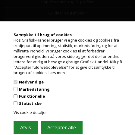
Papirformater og ICC profiler
Guide til valg af papir
Nyheder fra Grafisk-Handel
Samtykke til brug af cookies
Cookie- og privatlivspolitik
Hos Grafisk-Handel bruger vi egne cookies og cookies fra
tredjepart til optimering, statistik, markedsføring og for at
GDPR
målrette indhold. Vi bruger cookies til at forbedrer
Jeg handler som
brugervenligheden på vores side og gør det derfor endnu
Fortrydelsesret
lettere for at dig at besøge og bruge Grafisk-Handel. Klik på
"Accepter fuld weboplevelse" for at give dit samtykke til
PRIVAT
Handelsbetingelser
brugen af cookies.
Læs mere.
PRISER INKL. MOMS
Leverandørliste
Nødvendige
ERHVERV
Markedsføring
Miljøbidrag
PRISER EKSKL. MOMS
Funktionelle
Om os
Statistiske
Vis cookie detaljer
Returfragtlabel
Ordrestatus og support