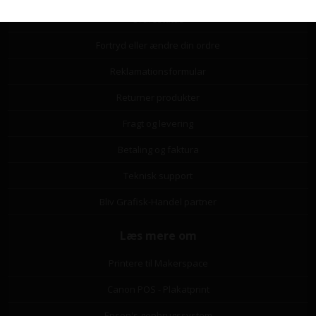
Ordrestatus
Fortryd eller ændre din ordre
Reklamationsformular
Returner produkter
Fragt og levering
Betaling og faktura
Teknisk support
Bliv Grafisk-Handel partner
Læs mere om
Printere til Makerspace
Canon POS - Plakatprint
Epson's genbrugssystem