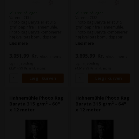
1 stk. på lager
3 stk. på lager
Varenr.: 7131
Varenr.: 7132
Photo Rag Baryta er et 315
Photo Rag Baryta er et 315
g/m² papir fra Hahnemühle.
g/m² papir fra Hahnemühle.
Photo Rag Baryta kombinerer
Photo Rag Baryta kombinerer
høj kvalitets bomuldspapir
høj kvalitets bomuldspapir
med traditionelt baryt papir.
med traditionelt baryt papir.
Læs mere
Læs mere
Den fine overfladestruktur
Den fine overfladestruktur
med barytpapirets gloss, gør
med barytpapirets gloss, gør
3.051,99
Kr.
3.695,99
Kr.
ekskl. moms
ekskl. moms
at Photo Rag Baryta er
at Photo Rag Baryta er
velegnet til portrætter.
velegnet til portrætter.
og miljøbidrag
og miljøbidrag
(3.814,99 Kr. inkl. moms)
(4.619,99 Kr. inkl. moms)
Bredde:
91,4 cm (36")
Bredde:
111,8 cm (44")
Kernestørrelse:
3"
Kernestørrelse:
3"
Længde på rullen:
12 m
Længde på rullen:
12 m
Papirtykkelse:
0,39 mm
Papirtykkelse:
0,39 mm
Hahnemühle Photo Rag
Hahnemühle Photo Rag
Baryta 315 g/m² - 60"
Baryta 315 g/m² - 64"
x 12 meter
x 12 meter