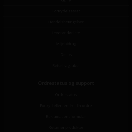
GDPR
Fortrydelsesret
Handelsbetingelser
Leverandørliste
Miljøbidrag
Om os
Returfragtlabel
Ordrestatus og support
Ordrestatus
Fortryd eller ændre din ordre
Reklamationsformular
Returner produkter