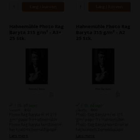
Format:
DIN A4
Format:
DIN A3
Antal ark:
25 ark
Antal ark:
25 ark
Papirtykkelse:
0,39 mm
Papirtykkelse:
0,39 mm
Hahnemühle Photo Rag
Hahnemühle Photo Rag
Baryta 315 g/m² - A3+
Baryta 315 g/m² - A2
25 Stk.
25 Stk.
1 stk. på lager
3 stk. på lager
Varenr.: 4002
Varenr.: 4000
Photo Rag Baryta er et 315
Photo Rag Baryta er et 315
g/m² papir fra Hahnemühle.
g/m² papir fra Hahnemühle.
Photo Rag Baryta kombinerer
Photo Rag Baryta kombinerer
høj kvalitets bomuldspapir
høj kvalitets bomuldspapir
med traditionelt baryt papir.
med traditionelt baryt papir.
Læs mere
Læs mere
Den fine overfladestruktur
Den fine overfladestruktur