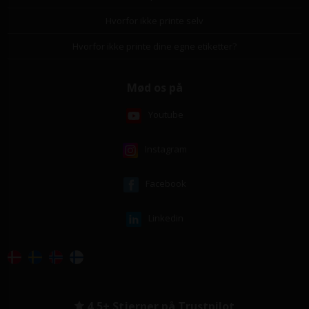
Hvorfor ikke printe selv
Hvorfor ikke printe dine egne etiketter?
Mød os på
Youtube
Instagram
Facebook
Linkedin
4,5+ Stjerner på Trustpilot