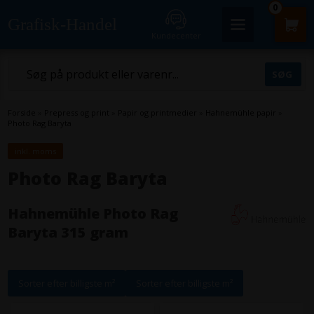
0
Grafisk-Handel
Kundecenter
Forside
»
Prepress og print
»
Papir og printmedier
»
Hahnemühle papir
»
Photo Rag Baryta
inkl. moms
Photo Rag Baryta
Hahnemühle Photo Rag
Baryta 315 gram
Sorter efter billigste m²
Sorter efter billigste m²