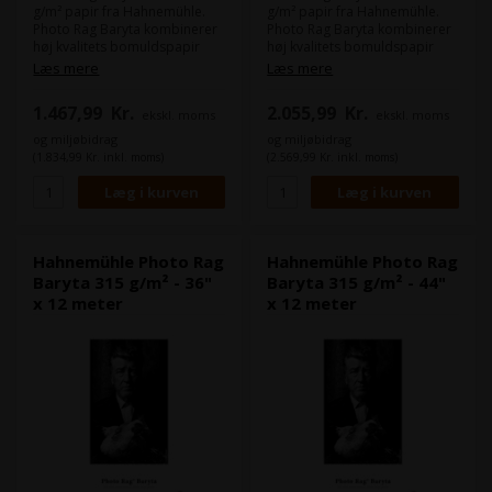
g/m² papir fra Hahnemühle.
g/m² papir fra Hahnemühle.
Photo Rag Baryta kombinerer
Photo Rag Baryta kombinerer
høj kvalitets bomuldspapir
høj kvalitets bomuldspapir
med traditionelt baryt papir.
med traditionelt baryt papir.
Læs mere
Læs mere
Den fine overfladestruktur
Den fine overfladestruktur
med barytpapirets gloss, gør
med barytpapirets gloss, gør
1.467,99
Kr.
2.055,99
Kr.
ekskl. moms
ekskl. moms
at Photo Rag Baryta er
at Photo Rag Baryta er
velegnet til portrætter.
velegnet til portrætter.
og miljøbidrag
og miljøbidrag
(1.834,99 Kr. inkl. moms)
(2.569,99 Kr. inkl. moms)
Bredde:
43,1 cm (17")
Bredde:
61 cm (24")
Kernestørrelse:
3"
Kernestørrelse:
3"
Længde på rullen:
12 m
Længde på rullen:
12 m
Papirtykkelse:
0,39 mm
Papirtykkelse:
0,39 mm
Hahnemühle Photo Rag
Hahnemühle Photo Rag
Baryta 315 g/m² - 36"
Baryta 315 g/m² - 44"
x 12 meter
x 12 meter