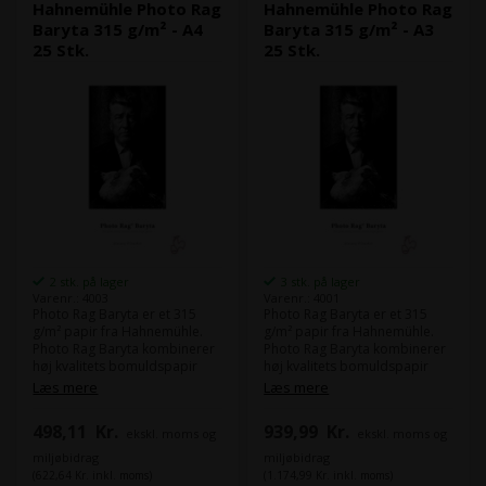
Hahnemühle Photo Rag
Hahnemühle Photo Rag
Baryta 315 g/m² - A4
Baryta 315 g/m² - A3
25 Stk.
25 Stk.
2 stk. på lager
3 stk. på lager
Varenr.: 4003
Varenr.: 4001
Photo Rag Baryta er et 315
Photo Rag Baryta er et 315
g/m² papir fra Hahnemühle.
g/m² papir fra Hahnemühle.
Photo Rag Baryta kombinerer
Photo Rag Baryta kombinerer
høj kvalitets bomuldspapir
høj kvalitets bomuldspapir
med traditionelt baryt papir.
med traditionelt baryt papir.
Læs mere
Læs mere
Den fine overfladestruktur
Den fine overfladestruktur
med barytpapirets gloss, gør
med barytpapirets gloss, gør
498,11
Kr.
939,99
Kr.
ekskl. moms og
ekskl. moms og
at Photo Rag Baryta er
at Photo Rag Baryta er
velegnet til portrætter.
velegnet til portrætter.
miljøbidrag
miljøbidrag
(622,64 Kr. inkl. moms)
(1.174,99 Kr. inkl. moms)