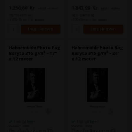
med barytpapirets gloss, gør
med barytpapirets gloss, gør
1.256,60
Kr.
1.843,99
Kr.
ekskl. moms
ekskl. moms
at Photo Rag Baryta er
at Photo Rag Baryta er
velegnet til portrætter.
velegnet til portrætter.
og miljøbidrag
og miljøbidrag
(1.570,75 Kr. inkl. moms)
(2.304,99 Kr. inkl. moms)
Format:
DIN A3+
Format:
DIN A2
Antal ark:
25 ark
Antal ark:
25 ark
Papirtykkelse:
0,39 mm
Papirtykkelse:
0,39 mm
Hahnemühle Photo Rag
Hahnemühle Photo Rag
Baryta 315 g/m² - 17"
Baryta 315 g/m² - 24"
x 12 meter
x 12 meter
1 stk. på lager
3 stk. på lager
Varenr.: 3998
Varenr.: 3999
Photo Rag Baryta er et 315
Photo Rag Baryta er et 315