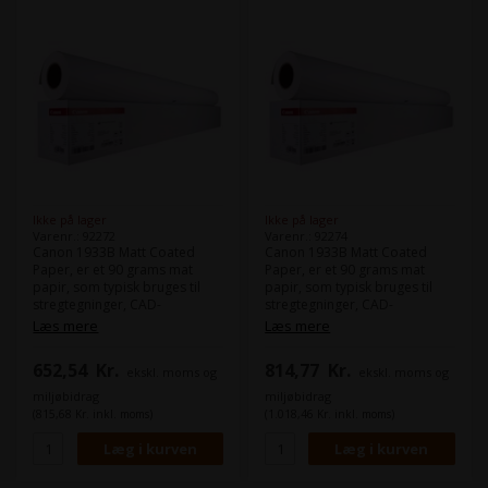
Ikke på lager
Ikke på lager
Varenr.: 92272
Varenr.: 92274
Canon 1933B Matt Coated
Canon 1933B Matt Coated
Paper, er et 90 grams mat
Paper, er et 90 grams mat
papir, som typisk bruges til
papir, som typisk bruges til
stregtegninger, CAD-
stregtegninger, CAD-
tegninger og kladdeprint
tegninger og kladdeprint
Læs mere
Læs mere
inden for byggebranchen og
inden for byggebranchen og
uddannelsessektoren.
uddannelsessektoren.
652,54
Kr.
814,77
Kr.
ekskl. moms og
ekskl. moms og
Produktet vil fungerer optimalt
Produktet vil fungerer optimalt
i din plotter eller
i din plotter eller
miljøbidrag
miljøbidrag
sortformatsprinter.
sortformatsprinter.
(815,68 Kr. inkl. moms)
(1.018,46 Kr. inkl. moms)
Bredde: 91,4 (36")
Længde på rullen: 45 m
Bredde: 106,7 (42")
Længde på rullen: 45 m