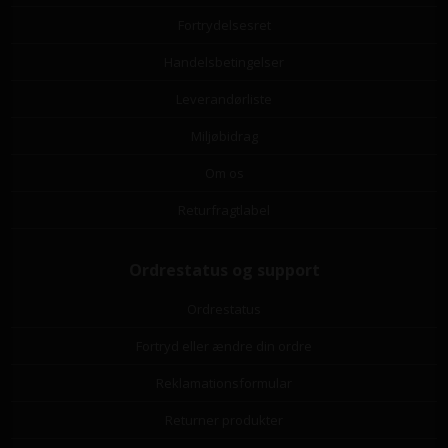
Fortrydelsesret
Handelsbetingelser
Leverandørliste
Miljøbidrag
Om os
Returfragtlabel
Ordrestatus og support
Ordrestatus
Fortryd eller ændre din ordre
Reklamationsformular
Returner produkter