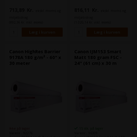
Produktet er også ideelt til
Produktet er også ideelt til
posters, reklame og
posters, reklame og
713,89
Kr.
816,11
Kr.
ekskl. moms og
ekskl. moms og
messeapplikationer. Dette
messeapplikationer. Dette
produkt vil fungere optimalt i
produkt vil fungere optimalt i
miljøbidrag
miljøbidrag
din plotter eller
din plotter eller
(892,36 Kr. inkl. moms)
(1.020,14 Kr. inkl. moms)
storformatsprinter.
storformatsprinter.
Bredde: 91,4 (36")
Længde på rullen: 30 m
Bredde: 106,7 (42")
Længde på rullen: 30 m
Canon HighRes Barrier
Canon IJM153 Smart
9178A 180 g/m² - 60" x
Matt 180 gram FSC -
30 meter
24" (61 cm) x 30 m
Ikke på lager
15 stk. på lager
Varenr.: 92276
Varenr.: 96309