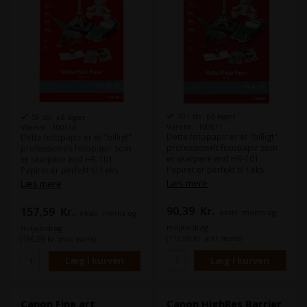
101 stk. på lager
59 stk. på lager
Varenr.: 100611
Varenr.: 100610
Dette fotopapir er et "billigt"
Dette fotopapir er et "billigt"
professionelt fotopapir som
professionelt fotopapir som
er skarpere end HR-101.
er skarpere end HR-101.
Papiret er perfekt til f.eks.
Papiret er perfekt til f.eks.
kalendere og invitationer og
kalendere og invitationer og
Læs mere
Læs mere
giver flere detaljer ved
giver flere detaljer ved
fotoudprint. Den primære
fotoudprint. Den primære
90,39
Kr.
157,59
Kr.
ekskl. moms og
ekskl. moms og
målgruppe er personer med
målgruppe er personer med
digitalt kamera og generelt
digitalt kamera og generelt
miljøbidrag
miljøbidrag
kreative personer og Canon
kreative personer og Canon
(112,99 Kr. inkl. moms)
(196,99 Kr. inkl. moms)
garanterer 15 års lysægthed.
garanterer 15 års lysægthed.
Canon Fine art
Canon HighRes Barrier