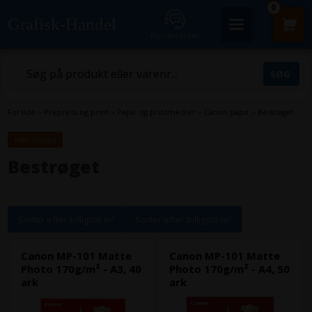
0
Grafisk-Handel
Kundecenter
Forside
»
Prepress og print
»
Papir og printmedier
»
Canon papir
»
Bestrøget
inkl. moms
Bestrøget
Sorter efter billigste m²
Sorter efter billigste m²
Canon MP-101 Matte
Canon MP-101 Matte
Photo 170g/m² - A3, 40
Photo 170g/m² - A4, 50
ark
ark