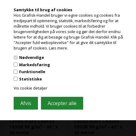
Samtykke til brug af cookies
Hos Grafisk-Handel bruger vi egne cookies og cookies fra
tredjepart til optimering, statistik, markedsføring og for at
målrette indhold. Vi bruger cookies til at forbedrer
Jeg handler som
brugervenligheden på vores side og gør det derfor endnu
lettere for at dig at besøge og bruge Grafisk-Handel. Klik på
Ikke på lager
Ikke på lager
"Accepter fuld weboplevelse" for at give dit samtykke til
Varenr.: 92271
Varenr.: 92273
PRIVAT
Canon 1933B Matt Coated
Canon 1933B Matt Coated
brugen af cookies.
Læs mere.
PRISER INKL. MOMS
Paper, er et 90 grams mat
Paper, er et 90 grams mat
papir, som typisk bruges til
papir, som typisk bruges til
Nødvendige
stregtegninger, CAD-
stregtegninger, CAD-
ERHVERV
Markedsføring
tegninger og kladdeprint
tegninger og kladdeprint
Læs mere
Læs mere
PRISER EKSKL. MOMS
inden for byggebranchen og
inden for byggebranchen og
Funktionelle
uddannelsessektoren.
uddannelsessektoren.
Statistiske
406,69
Kr.
520,31
Kr.
ekskl. moms og
ekskl. moms og
Produktet vil fungerer optimalt
Produktet vil fungerer optimalt
i din plotter eller
i din plotter eller
miljøbidrag
miljøbidrag
Vis cookie detaljer
sortformatsprinter.
sortformatsprinter.
(508,36 Kr. inkl. moms)
(650,39 Kr. inkl. moms)
Bredde: 61 (24")
Bredde: 43,2 (17")
Længde på rullen: 45 m
Længde på rullen: 45 m
Canon Matt Coated
Canon Matt Coated
1933B 90 g/m² - 36" x
1933B 90 g/m² - 42" x
45 meter
45 meter