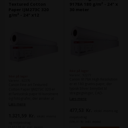
Textured Cotton
9178A 180 g/m² - 24" x
Paper IJM273C 320
30 meter
g/m² - 24" x12
Ikke på lager
Varenr.: 92277
Ikke på lager
Canon 9178A High Resolution
Varenr.: 92370
er et 180 grams papir, der
Canon Fine art Textured
typisk bliver benyttet til
Cotton Paper IJM273C 320 er
stregtegninger, CAD-
et fantastisk papir til kunstnere
tegninger, POS og kladdeprint.
og fotografer, der ønsker at
Læs mere
Produktet er også ideelt til
skabe imponerende udskrifter
Læs mere
posters, reklame og
med enestående kvalitet og
477,53
Kr.
ekskl. moms og
messeapplikationer. Dette
tekstur. Dette papir er lavet af
1.321,59
Kr.
produkt vil fungere optimalt i
ekskl. moms
100% bomuld, hvilket giver
miljøbidrag
din plotter eller
det en naturlig og autentisk
(596,91 Kr. inkl. moms)
og miljøbidrag
storformatsprinter.
følelse. Med dens høje
(1.651,99 Kr. inkl. moms)