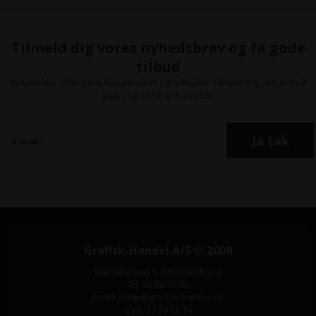
Tilmeld dig vores nyhedsbrev og få gode
tilbud
Indeholder ofte store besparelser og nyheder. Tilmeld dig, det er helt
gratis og nemt at framelde.
Grafisk-Handel A/S © 2009
Kærgårdsvej 1, 2650 Hvidovre
Tlf. 36 86 80 80
Email: shop@grafisk-handel.dk
CVR: 27 39 12 14