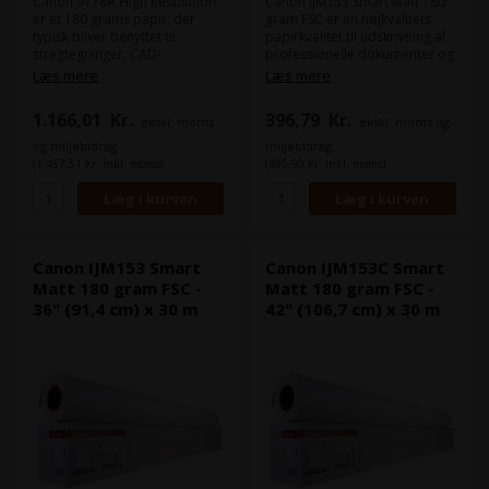
Canon 9178A High Resolution
Canon IJM153 Smart Matt 180
er et 180 grams papir, der
gram FSC er en højkvalitets
typisk bliver benyttet til
papirkvalitet til udskrivning af
stregtegninger, CAD-
professionelle dokumenter og
tegninger, POS og kladdeprint.
grafik. Med dens matte
Læs mere
Læs mere
Produktet er også ideelt til
overflade og høje
posters, reklame og
farvegengivelse er dette papir
1.166,01
Kr.
396,79
Kr.
ekskl. moms
ekskl. moms og
messeapplikationer. Dette
perfekt til både tekst og
produkt vil fungere optimalt i
billeder, der kræver en
og miljøbidrag
miljøbidrag
din plotter eller
nøjagtig og skarp udskrivning.
(1.457,51 Kr. inkl. moms)
(495,99 Kr. inkl. moms)
storformatsprinter.
Canon IJM153 Smart Matt 180
gram FSC er også miljøvenligt
Bredde: 152,4 (62")
og FSC-certificeret, hvilket
Længde på rullen: 30 m
betyder, at det er produceret
på en ansvarlig og bæredygtig
måde.
Canon IJM153 Smart
Canon IJM153C Smart
Matt 180 gram FSC -
Matt 180 gram FSC -
36" (91,4 cm) x 30 m
42" (106,7 cm) x 30 m