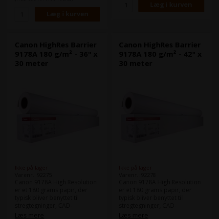
grammage på 320 g/m² og
Bredde: 61 (24")
strukturerede overflade vil
Længde på rullen: 30 m
dine udskrifter have en
fremragende dybde og taktile
kvalitet, mens den høje
hvidhed giver en enestående
Canon HighRes Barrier
Canon HighRes Barrier
farvegengivelse og skarphed i
9178A 180 g/m² - 36" x
9178A 180 g/m² - 42" x
dine billeder. Dette papir er
30 meter
30 meter
perfekt til kunstværker,
portrætter og
landskabsbilleder.
Ikke på lager
Ikke på lager
Varenr.: 92275
Varenr.: 92278
Canon 9178A High Resolution
Canon 9178A High Resolution
er et 180 grams papir, der
er et 180 grams papir, der
typisk bliver benyttet til
typisk bliver benyttet til
stregtegninger, CAD-
stregtegninger, CAD-
tegninger, POS og kladdeprint.
tegninger, POS og kladdeprint.
Læs mere
Læs mere