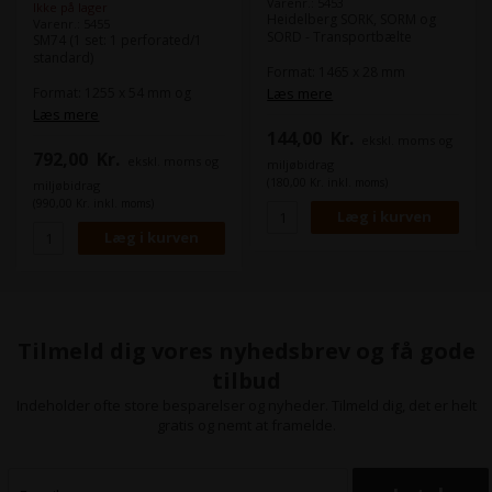
Varenr.: 5453
Ikke på lager
Heidelberg SORK, SORM og
Varenr.: 5455
SORD - Transportbælte
SM74 (1 set: 1 perforated/1
standard)
Format: 1465 x 28 mm
Heidelbergs artikel nr.
Format: 1255 x 54 mm og
Læs mere
66.020.080
1270 x 54 mm
Læs mere
Heidelbergs artikel nr.
144,00
Kr.
ekskl. moms og
MV.025.949
792,00
Kr.
ekskl. moms og
miljøbidrag
(180,00 Kr. inkl. moms)
miljøbidrag
(990,00 Kr. inkl. moms)
Tilmeld dig vores nyhedsbrev og få gode
tilbud
Indeholder ofte store besparelser og nyheder. Tilmeld dig, det er helt
gratis og nemt at framelde.