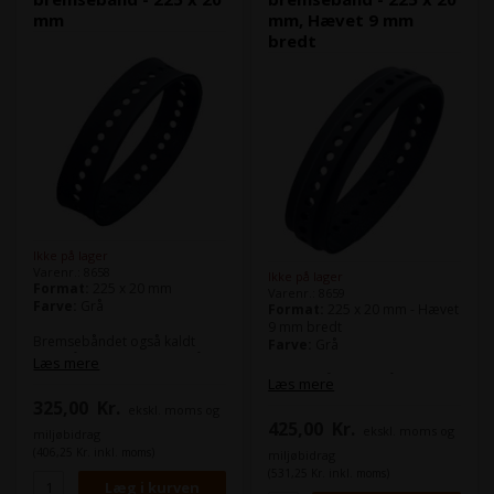
mm
mm, Hævet 9 mm
bredt
Ikke på lager
Varenr.: 8658
Ikke på lager
Format:
225 x 20 mm
Varenr.: 8659
Farve:
Grå
Format:
225 x 20 mm - Hævet
9 mm bredt
Bremsebåndet også kaldt
Farve:
Grå
sugebånd benyttes bl.a. på
Læs mere
nedføringsbordet og i
Bremsebåndet også kaldt
Læs mere
udlægget.
sugebånd benyttes bl.a. på
325,00
Kr.
ekskl. moms og
Det grå bremsebånd, er mest
nedføringsbordet og i
425,00
Kr.
velegnet til papir.
ekskl. moms og
udlægget.
miljøbidrag
Det grå bremsebånd, er mest
(406,25 Kr. inkl. moms)
miljøbidrag
Denne model passer bl.a. til
velegnet til papir.
(531,25 Kr. inkl. moms)
Heidelberg Speedmaster CD