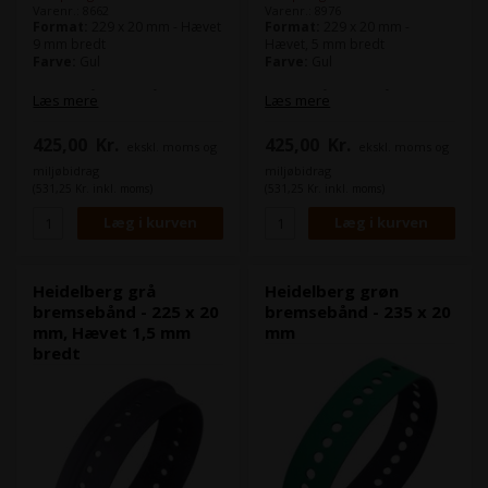
Varenr.: 8662
Varenr.: 8976
Format:
229 x 20 mm - Hævet
Format:
229 x 20 mm -
9 mm bredt
Hævet, 5 mm bredt
Farve:
Gul
Farve:
Gul
Bremsebåndet også kaldt
Bremsebåndet også kaldt
Læs mere
Læs mere
sugebånd benyttes bl.a. på
sugebånd benyttes bl.a. på
nedføringsbordet og i
nedføringsbordet og i
425,00
Kr.
425,00
Kr.
ekskl. moms og
ekskl. moms og
udlægget.
udlægget.
Det gule bremsebånd, er mest
Det gule bremsebånd, er mest
miljøbidrag
miljøbidrag
velegnet til karton.
velegnet til karton.
(531,25 Kr. inkl. moms)
(531,25 Kr. inkl. moms)
Denne model passer bl.a. til
Denne model passer bl.a. til
Heidelberg Speedmaster SM
Heidelberg Speedmaster SM
52
52
Heidelberg Speedmaster CD
Heidelberg Speedmaster CD
74
74
Heidelberg grå
Heidelberg grøn
Heidelberg Speedmaster SM
Heidelberg Speedmaster SM
bremsebånd - 225 x 20
bremsebånd - 235 x 20
74
74
mm, Hævet 1,5 mm
mm
Heidelberg Speedmaster CD
Heidelberg Speedmaster CD
bredt
102
102
Heidelberg Speedmaster XL
Heidelberg Speedmaster XL
105
105