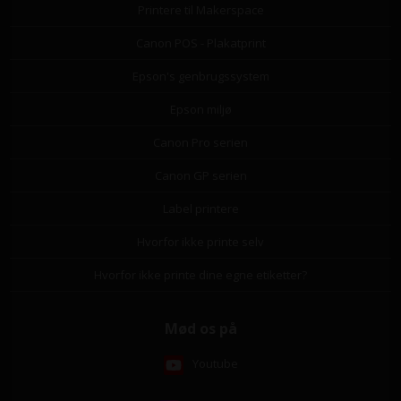
Printere til Makerspace
Canon POS - Plakatprint
Epson's genbrugssystem
Epson miljø
Canon Pro serien
Canon GP serien
Label printere
Hvorfor ikke printe selv
Hvorfor ikke printe dine egne etiketter?
Mød os på
Youtube