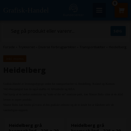
0
Grafisk-Handel
Kundecenter
Forside
»
Trykkeriet
»
Diverse forbrugsartikler
»
Transportbælter
»
Heidelberg
inkl. moms
Heidelberg
Grafisk-Handel er leveringsdygtige inden for transportbælter til Heidelberg, Roland og Komori.
Ved efterspørgsel kan de også skaffes til Mitsubishi og KBA.
Ved hjælp af de bedste materialer og “state of the art” maskine park, kan Master Belts sikre at de altid
leverer et supert produkt.
Master Belts kan findes på tværs af den grafiske industri og de er kendt for at håndtere selv de
vanskeligste opgaver.
Heidelberg grå
Heidelberg grå
bremsebånd - 225 x 20
bremsebånd - 225 x 20