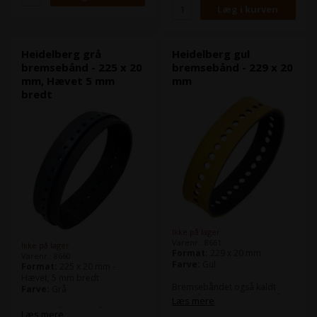
74
Denne model passer bl.a. til
Heidelberg Speedmaster CD
Heidelberg Speedmaster SM
102
52
Heidelberg Speedmaster XL
Heidelberg Speedmaster CD
105
74
Heidelberg grå
Heidelberg gul
Heidelberg Speedmaster SM
bremsebånd - 225 x 20
bremsebånd - 229 x 20
74
mm, Hævet 5 mm
mm
Heidelberg Speedmaster XL
bredt
105
Ikke på lager
Varenr.: 8661
Ikke på lager
Format:
229 x 20 mm
Varenr.: 8660
Farve:
Gul
Format:
225 x 20 mm -
Hævet, 5 mm bredt
Bremsebåndet også kaldt
Farve:
Grå
sugebånd benyttes bl.a. på
Læs mere
nedføringsbordet og i
Bremsebåndet også kaldt
Læs mere