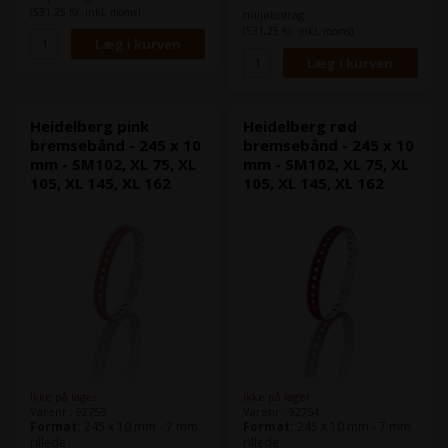
velegnet til papir.
Det grå bremsebånd, er mest
(531,25 Kr. inkl. moms)
miljøbidrag
velegnet til papir.
(531,25 Kr. inkl. moms)
Denne model passer bl.a. til
Heidelberg Speedmaster CD
Denne model passer bl.a. til
74.
Heidelberg Speedmaster SM
102
Heidelberg Speedmaster XL
75
Heidelberg pink
Heidelberg rød
Heidelberg Speedmaster XL
bremsebånd - 245 x 10
bremsebånd - 245 x 10
105
mm - SM102, XL 75, XL
mm - SM102, XL 75, XL
Heidelberg Speedmaster XL
105, XL 145, XL 162
105, XL 145, XL 162
145
Heidelberg Speedmaster XL
162
Ikke på lager
Ikke på lager
Varenr.: 92755
Varenr.: 92754
Format:
245 x 10 mm - 7 mm
Format:
245 x 10 mm - 7 mm
rillede
rillede