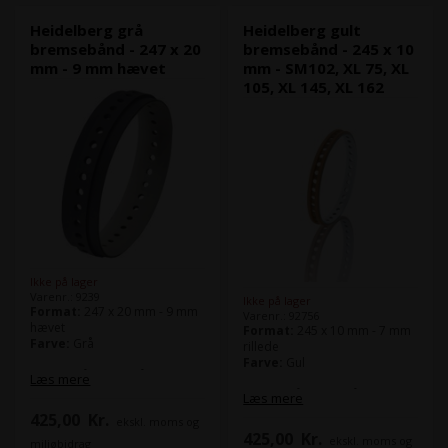
Heidelberg Speedmaster XL
Heidelberg Speedmaster XL
75
75
Heidelberg grå
Heidelberg gult
Heidelberg Speedmaster XL
Heidelberg Speedmaster XL
bremsebånd - 247 x 20
bremsebånd - 245 x 10
105
105
mm - 9 mm hævet
mm - SM102, XL 75, XL
Heidelberg Speedmaster XL
Heidelberg Speedmaster XL
105, XL 145, XL 162
145
145
Heidelberg Speedmaster XL
Heidelberg Speedmaster XL
162
162
Ikke på lager
Varenr.: 9239
Ikke på lager
Format:
247 x 20 mm - 9 mm
Varenr.: 92756
hævet
Format:
245 x 10 mm - 7 mm
Farve:
Grå
rillede
Farve:
Gul
Bremsebåndet også kaldt
Læs mere
sugebånd benyttes bl.a. på
Bremsebåndet også kaldt
Læs mere
nedføringsbordet og i
sugebånd benyttes bl.a. på
425,00
Kr.
ekskl. moms og
udlægget.
nedføringsbordet og i
425,00
Kr.
Det grå bremsebånd, er mest
ekskl. moms og
udlægget.
miljøbidrag