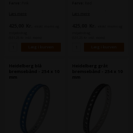
Farve:
Pink
Farve:
Rød
Bremsebåndet også kaldt
Bremsebåndet også kaldt
Læs mere
Læs mere
sugebånd benyttes bl.a. på
sugebånd benyttes bl.a. på
nedføringsbordet og i
nedføringsbordet og i
425,00
Kr.
425,00
Kr.
ekskl. moms og
ekskl. moms og
udlægget.
udlægget.
Det grå bremsebånd, er mest
Det grå bremsebånd, er mest
miljøbidrag
miljøbidrag
velegnet til papir.
velegnet til papir.
(531,25 Kr. inkl. moms)
(531,25 Kr. inkl. moms)
Denne model passer bl.a. til
Denne model passer bl.a. til
Heidelberg Speedmaster SM
Heidelberg Speedmaster SM
102
102
Heidelberg Speedmaster XL
Heidelberg Speedmaster XL
75
75
Heidelberg blå
Heidelberg gråt
Heidelberg Speedmaster XL
Heidelberg Speedmaster XL
bremsebånd - 254 x 10
bremsebånd - 254 x 10
105
105
mm
mm
Heidelberg Speedmaster XL
Heidelberg Speedmaster XL
145
145
Heidelberg Speedmaster XL
Heidelberg Speedmaster XL
162
162