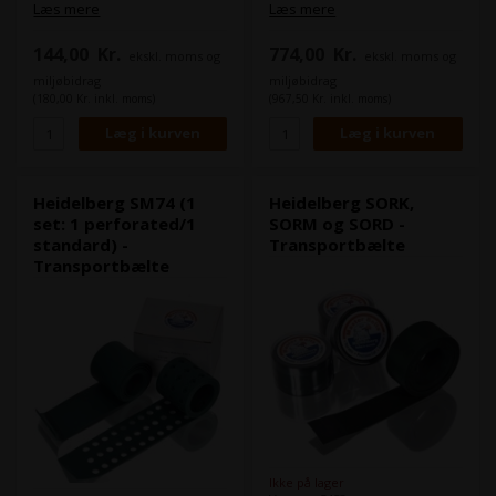
Heidelbergs artikel nr.
Heidelbergs artikel nr.
Læs mere
Læs mere
86.020.029
G2.020.009
144,00
Kr.
774,00
Kr.
ekskl. moms og
ekskl. moms og
miljøbidrag
miljøbidrag
(180,00 Kr. inkl. moms)
(967,50 Kr. inkl. moms)
Heidelberg SM74 (1
Heidelberg SORK,
set: 1 perforated/1
SORM og SORD -
standard) -
Transportbælte
Transportbælte
Ikke på lager