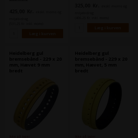
udlægget.
sugebånd benyttes bl.a. på
325,00
Kr.
ekskl. moms og
Det gule bremsebånd, er mest
nedføringsbordet og i
425,00
Kr.
velegnet til karton.
ekskl. moms og
udlægget.
miljøbidrag
Det grå bremsebånd, er mest
(406,25 Kr. inkl. moms)
miljøbidrag
Denne model passer bl.a. til
velegnet til papir.
(531,25 Kr. inkl. moms)
Heidelberg Speedmaster CD
74
Denne model passer bl.a. til
Heidelberg Speedmaster CD
Heidelberg Speedmaster SM
102
52
Heidelberg Speedmaster XL
Heidelberg Speedmaster CD
105
74
Heidelberg gul
Heidelberg gul
bremsebånd - 229 x 20
bremsebånd - 229 x 20
mm, Hævet 9 mm
mm, Hævet, 5 mm
bredt
bredt
Ikke på lager
Ikke på lager