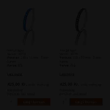
105
Ikke på lager
Ikke på lager
Varenr.: 92752
Varenr.: 92753
Format:
245 x 10 mm - 7 mm
Format:
245 x 10 mm - 7 mm
hævet
hævet
Farve:
Blå
Farve:
Grå
Bremsebåndet også kaldt
Bremsebåndet også kaldt
Læs mere
Læs mere
sugebånd benyttes bl.a. på
sugebånd benyttes bl.a. på
nedføringsbordet og i
nedføringsbordet og i
425,00
Kr.
425,00
Kr.
ekskl. moms og
ekskl. moms og
udlægget.
udlægget.
Det grå bremsebånd, er mest
Det grå bremsebånd, er mest
miljøbidrag
miljøbidrag
velegnet til papir.
velegnet til papir.
(531,25 Kr. inkl. moms)
(531,25 Kr. inkl. moms)
Denne model passer bl.a. til
Denne model passer bl.a. til
Heidelberg Speedmaster SM
Heidelberg Speedmaster SM
102
102