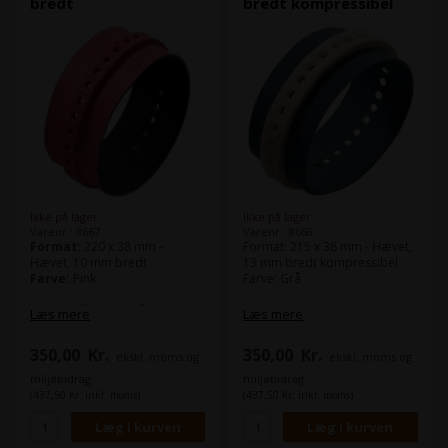
bredt
bredt kompressibel
Heidelberg Speedmaster XL
162
Ikke på lager
Ikke på lager
Varenr.: 8667
Varenr.: 8668
Format:
220 x 38 mm -
Format: 215 x 38 mm - Hævet,
Hævet, 10 mm bredt
13 mm bredt kompressibel
Farve:
Pink
Farve: Grå
Bremsebåndet også kaldt
Passer til
Læs mere
Læs mere
sugebånd benyttes bl.a. på
Heidelberg Speedmaster SM
nedføringsbordet og i
74
350,00
Kr.
350,00
Kr.
ekskl. moms og
ekskl. moms og
udlægget.
Heidelberg Speedmaster SM
102
miljøbidrag
miljøbidrag
Denne model passer bl.a. til
(437,50 Kr. inkl. moms)
(437,50 Kr. inkl. moms)
Heidelberg Speedmaster SM
74