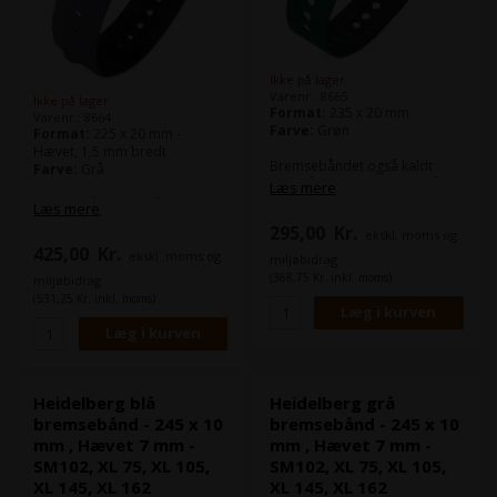
Ikke på lager
Varenr.: 8665
Ikke på lager
Format:
235 x 20 mm
Varenr.: 8664
Farve:
Grøn
Format:
225 x 20 mm -
Hævet, 1,5 mm bredt
Bremsebåndet også kaldt
Farve:
Grå
sugebånd benyttes bl.a. på
Læs mere
nedføringsbordet og i
Bremsebåndet også kaldt
Læs mere
udlægget.
sugebånd benyttes bl.a. på
295,00
Kr.
ekskl. moms og
nedføringsbordet og i
425,00
Kr.
Denne model passer bl.a. til
ekskl. moms og
udlægget.
miljøbidrag
Heidelberg Speedmaster CD
Det grå bremsebånd, er mest
(368,75 Kr. inkl. moms)
miljøbidrag
102
velegnet til papir.
(531,25 Kr. inkl. moms)
Heidelberg Speedmaster XL
105
Denne model passer bl.a. til
Heidelberg Speedmaster SM
52
Heidelberg Speedmaster CD
74
Heidelberg blå
Heidelberg grå
Heidelberg Speedmaster SM
bremsebånd - 245 x 10
bremsebånd - 245 x 10
74
mm , Hævet 7 mm -
mm , Hævet 7 mm -
Heidelberg Speedmaster CD
SM102, XL 75, XL 105,
SM102, XL 75, XL 105,
102
XL 145, XL 162
XL 145, XL 162
Heidelberg Speedmaster XL