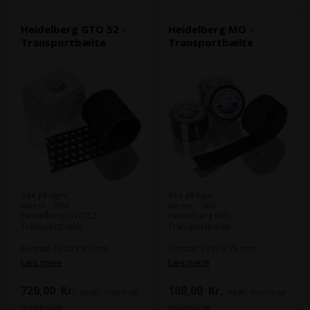
Heidelberg GTO 52 -
Heidelberg MO -
Transportbælte
Transportbælte
Ikke på lager
Ikke på lager
Varenr.: 5451
Varenr.: 5452
Heidelberg GTO 52 -
Heidelberg MO -
Transportbælte
Transportbælte
Format: 1220 X 89 mm
Format: 1350 x 25 mm
Heidelbergs artikel nr.
Heidelbergs artikel nr.
Læs mere
Læs mere
89.020.007
53.020.029
720,00
Kr.
108,00
Kr.
ekskl. moms og
ekskl. moms og
miljøbidrag
miljøbidrag