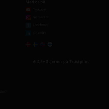
Mød os på
Youtube
Instagram
Facebook
Linkedin
4,5+ Stjerner på Trustpilot
tter?