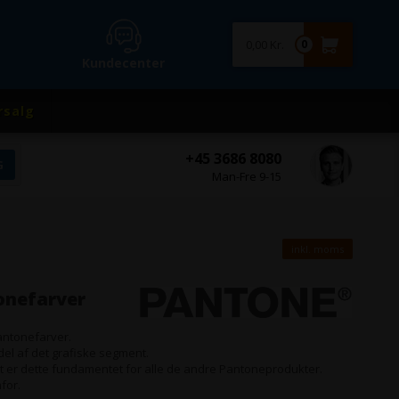
0,00 Kr.
0
Kundecenter
rsalg
+45 3686 8080
Man-Fre 9-15
inkl. moms
onefarver
antonefarver.
del af det grafiske segment.
et er dette fundamentet for alle de andre Pantoneprodukter.
for.