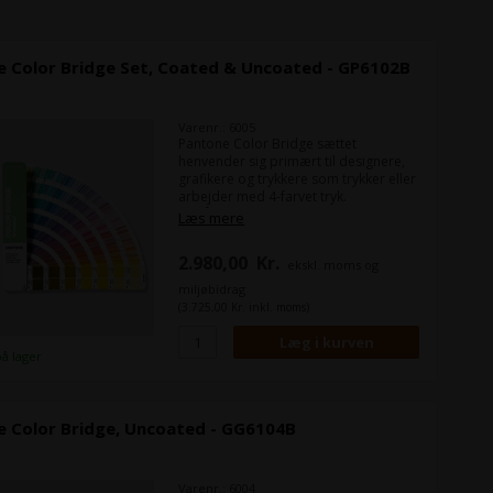
e Color Bridge Set, Coated & Uncoated - GP6102B
Varenr.: 6005
Pantone Color Bridge sættet
henvender sig primært til designere,
grafikere og trykkere som trykker eller
arbejder med 4-farvet tryk.
Du får i dette sæt to Pantonevifter, da
Læs mere
du både får en vifte med
coated(bestrøget) og en med
2.980,00
Kr.
ekskl. moms og
uncoated(ubestrøget).
Pantone Color Bridge vifterne viser
miljøbidrag
hver Pantonefarver og hvordan den vil
(3.725,00 Kr. inkl. moms)
se ud trykt i CMYK.
CMYK er det man også kalder 4-farvet
tryk, som typisk vil være standarden i
på lager
offset eller digitalprint.
e Color Bridge, Uncoated - GG6104B
Varenr.: 6004