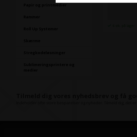
Papir og printmedier
Rammer
6 stk. på lager
Roll Up Systemer
Skærme
Stregkodeløsninger
Sublimeringsprintere og
medier
Tilmeld dig vores nyhedsbrev og få go
Indeholder ofte store besparelser og nyheder. Tilmeld dig, det er 