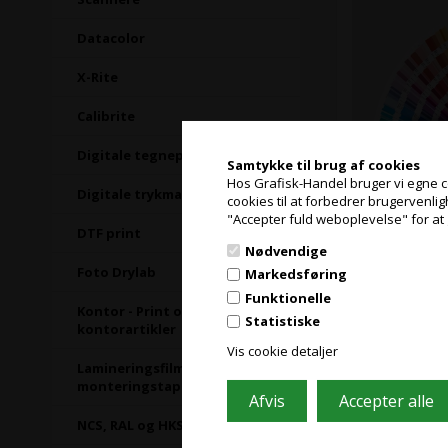
Datacolor
X-Rite
Calibrite
Digitale tegneplader
Samtykke til brug af cookies
Hos Grafisk-Handel bruger vi egne coo
Digitale trykmaskiner
cookies til at forbedrer brugervenli
25 stk. på lager
"Accepter fuld weboplevelse" for at 
DTF print
Nødvendige
Pantone Sol
Foto Drylab
Markedsføring
Funktionelle
Kontor - Print og
Statistiske
kontorartikler
Vis cookie detaljer
Lamineringsfilm &
monteringstape
NCS, RAL og HKS farvekort