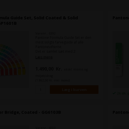
ula Guide Set, Solid Coated & Solid
Panton
GP1601B
Varenr.: 6392
Pantone Formula Guide Set er den
mest solgte farveguide af alle
Pantonevifterne.
Det er samlet sæt med 2
Pantonevifter. En med coated
Læs mere
(bestrøget) og en med uncoated
(ubestrøget).
1.490,00
Kr.
ekskl. moms og
Pantone Formula Guide er et must for
miljøbidrag
alle trykkere, prepress folk og
(1.862,50 Kr. inkl. moms)
designere som arbejder med rene
Pantonefarver, som også bliver kalder
"spotfarver" eller "Solid Colours".
26 stk. 
or Bridge, Coated - GG6103B
Panton
Varenr.: 6003