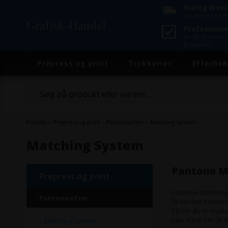
Hurtig leve
Sendes fra eget 
Grafisk-Handel
Professione
Du får professi
produkter
Prepress og print
Trykkeriet
Efterbeh
Forside
»
Prepress og print
»
Pantonevifter
»
Matching System
Matching System
Pantone M
Prepress og print
Pantone Matching
Pantonevifter
Til det har Panton
Så om du er trykk
Læs mere om de fo
Matching System