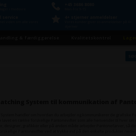
ring
+45 3686 8080
lager i Hvidovre
Man-Fre 9-15
l service
4+ stjerner anmeldelser
onel viden om alle vores
Vores kunder giver os anmeldelser på 4+
stjerner
andling & færdiggørelse
Kvalitetskontrol
Lage
atching System til kommunikation af Pant
 System handler om hvordan du arbejder og kommunikerer de grafiske P
e lavet en række forskellige Pantonevifter som alle henvender til hver sin 
er, designer, grafikker eller på anden måde arbejder Pantonefarver, så d
rskellige Pantonevifter ved at trykke ind på den enkelte produkter neden