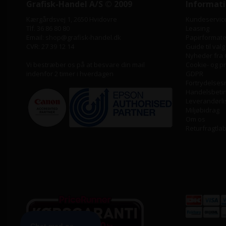
Grafisk-Handel A/S © 2009
Informat
Kærgårdsvej 1, 2650 Hvidovre
Kundeservic
Tlf. 36 86 80 80
Leasing
Email: shop@grafisk-handel.dk
Papirformater
CVR: 27 39 12 14
Guide til valg
Nyheder fra 
Vi bestræber os på at besvare din mail
Cookie- og pri
indenfor 2 timer i hverdagen
GDPR
Fortrydelses
Handelsbeti
Leverandørli
Miljøbidrag
Om os
Returfragtla