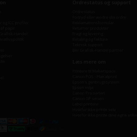
ion
Ordrestatus og support
e
Ordrestatus
Fortryd eller ændre din ordre
 og ICC profiler
Reklamationsformular
 af papir
Returner produkter
Grafisk-Handel
Fragt og levering
vatlivspolitik
Betaling og faktura
Teknisk support
ret
Bliv Grafisk-Handel partner
ngelser
ste
Læs mere om
Printere til Makerspace
Canon POS - Plakatprint
bel
Epson's genbrugssystem
Epson miljø
Canon Pro serien
Canon GP serien
Label printere
Hvorfor ikke printe selv
Hvorfor ikke printe dine egne etike