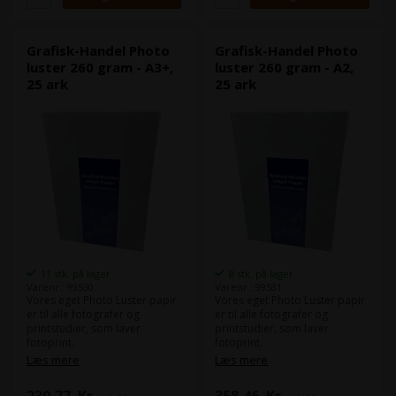
Det er et 260 g/m² fotopapir,
Det er et 260 g/m² fotopapir,
som vi har fået produceret
som vi har fået produceret
hos en af Europas førende
hos en af Europas førende
papirproducenter.
papirproducenter.
Grafisk-Handel Photo
Grafisk-Handel Photo
luster 260 gram - A3+,
luster 260 gram - A2,
25 ark
25 ark
11 stk. på lager
8 stk. på lager
Varenr.: 99530
Varenr.: 99531
Vores eget Photo Luster papir
Vores eget Photo Luster papir
er til alle fotografer og
er til alle fotografer og
printstudier, som laver
printstudier, som laver
fotoprint.
fotoprint.
Selve papiret er som du
Selve papiret er som du
Læs mere
Læs mere
kender det fra andre typer
kender det fra andre typer
"Luster papir".
"Luster papir".
230,77
Kr.
358,46
Kr.