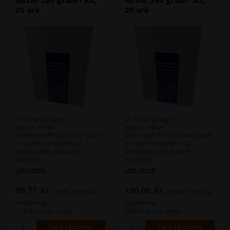
25 ark
25 ark
25 stk. på lager
18 stk. på lager
Varenr.: 99528
Varenr.: 99529
Vores eget Photo Luster papir
Vores eget Photo Luster papir
er til alle fotografer og
er til alle fotografer og
printstudier, som laver
printstudier, som laver
fotoprint.
fotoprint.
Selve papiret er som du
Selve papiret er som du
Læs mere
Læs mere
kender det fra andre typer
kender det fra andre typer
"Luster papir".
"Luster papir".
90,77
Kr.
180,00
Kr.
ekskl. moms og
ekskl. moms og
Det er et semi gloss fotopapir,
Det er et semi gloss fotopapir,
som når det er printet ligner
som når det er printet ligner
miljøbidrag
miljøbidrag
de billeder du får fra et
de billeder du får fra et
(113,46 Kr. inkl. moms)
(225,00 Kr. inkl. moms)
traditionelt fotolaboratorie
traditionelt fotolaboratorie
eller fotobutik.
eller fotobutik.