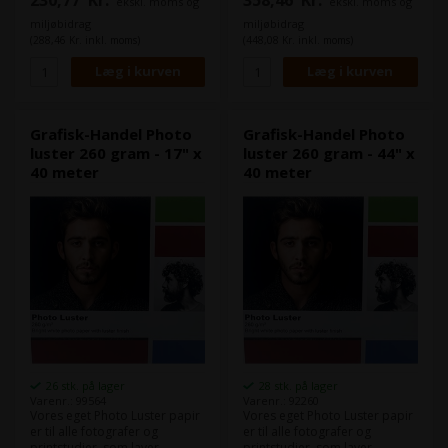
ekskl. moms og
ekskl. moms og
Det er et semi gloss fotopapir,
Det er et semi gloss fotopapir,
som når det er printet ligner
som når det er printet ligner
miljøbidrag
miljøbidrag
de billeder du får fra et
de billeder du får fra et
(288,46 Kr. inkl. moms)
(448,08 Kr. inkl. moms)
traditionelt fotolaboratorie
traditionelt fotolaboratorie
eller fotobutik.
eller fotobutik.
Det er et 260 g/m² fotopapir,
Det er et 260 g/m² fotopapir,
som vi har fået produceret
som vi har fået produceret
hos en af Europas førende
hos en af Europas førende
papirproducenter.
papirproducenter.
Grafisk-Handel Photo
Grafisk-Handel Photo
luster 260 gram - 17" x
luster 260 gram - 44" x
40 meter
40 meter
26 stk. på lager
28 stk. på lager
Varenr.: 99564
Varenr.: 92260
Vores eget Photo Luster papir
Vores eget Photo Luster papir
er til alle fotografer og
er til alle fotografer og
printstudier, som laver
printstudier, som laver