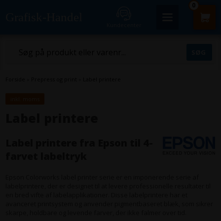
0
Grafisk-Handel
Kundecenter
Forside
»
Prepress og print
»
Label printere
inkl. moms
Label printere
Label printere fra Epson til 4-
farvet labeltryk
Epson Colorworks label printer serie er en imponerende serie af
labelprintere, der er designet til at levere professionelle resultater til
en bred vifte af labelapplikationer. Disse labelprintere har et
avanceret printsystem og anvender pigmentbaseret blæk, som sikrer
skarpe, holdbare og levende farver, der ikke falmer over tid.