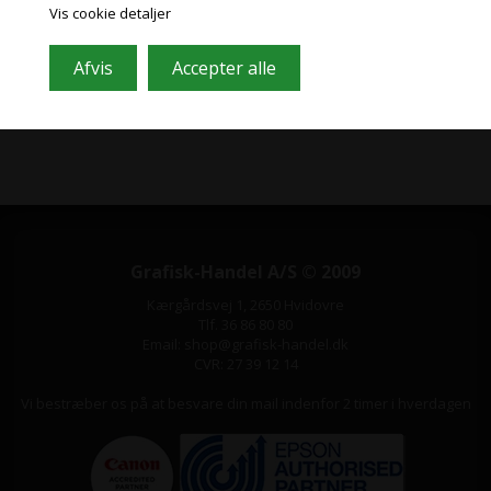
Indeholder ofte store besparelser og nyheder. Tilmeld dig, det er helt
Vis cookie detaljer
gratis og nemt at framelde.
Grafisk-Handel A/S © 2009
Kærgårdsvej 1, 2650 Hvidovre
Tlf. 36 86 80 80
Email: shop@grafisk-handel.dk
CVR: 27 39 12 14
Vi bestræber os på at besvare din mail indenfor 2 timer i hverdagen