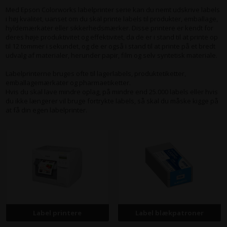
Med Epson Colorworks labelprinter serie kan du nemt udskrive labels
i høj kvalitet, uanset om du skal printe labels til produkter, emballage,
hyldemærkater eller sikkerhedsmærker. Disse printere er kendt for
deres høje produktivitet og effektivitet, da de er i stand til at printe op
til 12 tommer i sekundet, og de er også i stand til at printe på et bredt
udvalg af materialer, herunder papir, film og selv syntetisk materiale.
Labelprinterne bruges ofte til lagerlabels, produktetiketter,
emballagemærkater og pharmaetiketter.
Hvis du skal lave mindre oplag, på mindre end 25.000 labels eller hvis
du ikke længerer vil bruge fortrykte labels, så skal du måske kigge på
at få din egen labelprinter.
Label printere
Label blækpatroner