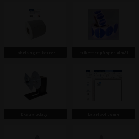
Labels og Etiketter
Etiketter på specialmål
Ekstra udstyr
Label software