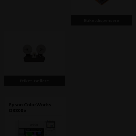
Etiketdispensere
Etiket-tællere
Epson ColorWorks
D3800e