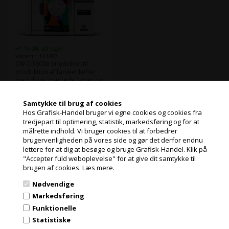
15 stk. på lager
Varenr.: 114687
CW-D3800e er udviklet til
produktion af farveetiketter
med dybe, mættede farver og
skarpe detaljer på blanke
medier. Den nye pigmentblæk
Læs mere
Samtykke til brug af cookies
giver høj modstandsdygtighed
Hos Grafisk-Handel bruger vi egne cookies og cookies fra
over for slid og rengøring
11.175,00
Kr.
ekskl. moms
med alkohol, hvilket gør den
tredjepart til optimering, statistik, markedsføring og for at
velegnet til produkter, der ofte
målrette indhold. Vi bruger cookies til at forbedrer
og miljøbidrag
Jeg handler som
håndteres eller aftørres.
brugervenligheden på vores side og gør det derfor endnu
(13.968,75 Kr. inkl. moms)
lettere for at dig at besøge og bruge Grafisk-Handel. Klik på
"Accepter fuld weboplevelse" for at give dit samtykke til
PRIVAT
brugen af cookies.
Læs mere.
PRISER INKL. MOMS
Nødvendige
ERHVERV
Markedsføring
PRISER EKSKL. MOMS
Tilmeld dig vores nyhedsbrev og få gode
Funktionelle
Statistiske
tilbud