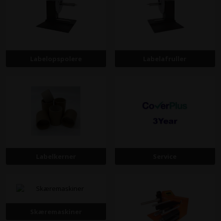
Labelopspolere
Labelafruller
Labelkerner
Service
Skæremaskiner