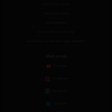
Canon Pro serien
Canon GP serien
Label printere
Hvorfor ikke printe selv
Hvorfor ikke printe dine egne etiketter?
Mød os på
Youtube
Instagram
Facebook
Linkedin