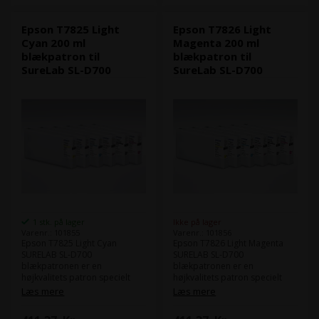
Blækmængde: 200 ml
Blækmængde: 200 ml
Epson T7825 Light
Epson T7826 Light
Cyan 200 ml
Magenta 200 ml
blækpatron til
blækpatron til
SureLab SL-D700
SureLab SL-D700
1 stk. på lager
Ikke på lager
Varenr.: 101855
Varenr.: 101856
Epson T7825 Light Cyan
Epson T7826 Light Magenta
SURELAB SL-D700
SURELAB SL-D700
blækpatronen er en
blækpatronen er en
højkvalitets patron specielt
højkvalitets patron specielt
designet til at fungere
designet til at fungere
Læs mere
Læs mere
sammen med Epson SureLab
sammen med Epson SureLab
D700 fotografiske printer.
D700 fotografiske printer.