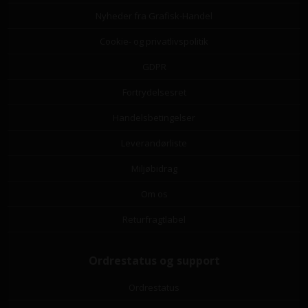
Nyheder fra Grafisk-Handel
Cookie- og privatlivspolitik
GDPR
Fortrydelsesret
Handelsbetingelser
Leverandørliste
Miljøbidrag
Om os
Returfragtlabel
Ordrestatus og support
Ordrestatus