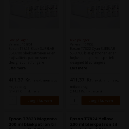
Ikke på lager
Ikke på lager
Varenr.: 101851
Varenr.: 101852
Epson T7821 Black SURELAB
Epson T7822 Cyan SURELAB
SL-D700 blækpatronen er en
SL-D700 blækpatronen er en
højkvalitets patron specielt
højkvalitets patron specielt
designet til at fungere
designet til at fungere
sammen med Epson SureLab
sammen med Epson SureLab
Læs mere
Læs mere
D700 fotografiske printer.
D700 fotografiske printer.
Denne patron indeholder en
Denne patron indeholder en
411,37
Kr.
411,37
Kr.
ekskl. moms og
ekskl. moms og
høj kapacitet af sort blæk, der
høj kapacitet af cyan blæk, der
producerer klare og levende
producerer klare og levende
miljøbidrag
miljøbidrag
farver, som giver dine
farver, som giver dine
(514,21 Kr. inkl. moms)
(514,21 Kr. inkl. moms)
udskrifter en professionel
udskrifter en professionel
kvalitet.
kvalitet.
Blækmængde: 200 ml
Blækmængde: 200 ml
Epson T7823 Magenta
Epson T7824 Yellow
200 ml blækpatron til
200 ml blækpatron til