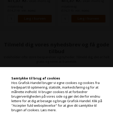
411,37
Kr.
411,37
Kr.
ekskl. moms og
ekskl. moms og
Denne patron indeholder en
Denne patron indeholder en
høj kapacitet af lys cyan blæk,
høj kapacitet af lys magenta
miljøbidrag
miljøbidrag
der producerer klare og
blæk, der producerer klare og
(514,21 Kr. inkl. moms)
(514,21 Kr. inkl. moms)
levende farver, som giver dine
levende farver, som giver dine
udskrifter en professionel
udskrifter en professionel
kvalitet.
kvalitet.
Blækmængde: 200 ml
Blækmængde: 200 ml
Tilmeld dig vores nyhedsbrev og få gode
tilbud
Indeholder ofte store besparelser og nyheder. Tilmeld dig, det er helt
gratis og nemt at framelde.
Samtykke til brug af cookies
Hos Grafisk-Handel bruger vi egne cookies og cookies fra
tredjepart til optimering, statistik, markedsføring og for at
målrette indhold. Vi bruger cookies til at forbedrer
Jeg handler som
brugervenligheden på vores side og gør det derfor endnu
lettere for at dig at besøge og bruge Grafisk-Handel. Klik på
"Accepter fuld weboplevelse" for at give dit samtykke til
PRIVAT
brugen af cookies.
Læs mere.
PRISER INKL. MOMS