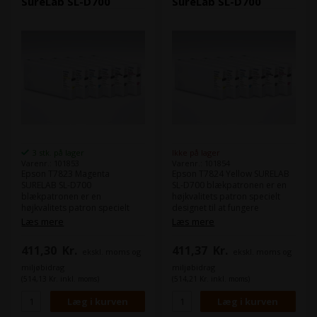
SureLab SL-D700
SureLab SL-D700
3 stk. på lager
Ikke på lager
Varenr.: 101853
Varenr.: 101854
Epson T7823 Magenta
Epson T7824 Yellow SURELAB
SURELAB SL-D700
SL-D700 blækpatronen er en
blækpatronen er en
højkvalitets patron specielt
højkvalitets patron specielt
designet til at fungere
designet til at fungere
sammen med Epson SureLab
Læs mere
Læs mere
sammen med Epson SureLab
D700 fotografiske printer.
D700 fotografiske printer.
Denne patron indeholder en
411,30
Kr.
411,37
Kr.
ekskl. moms og
ekskl. moms og
Denne patron indeholder en
høj kapacitet af gult blæk, der
høj kapacitet af magenta blæk,
producerer klare og levende
miljøbidrag
miljøbidrag
der producerer klare og
farver, som giver dine
(514,13 Kr. inkl. moms)
(514,21 Kr. inkl. moms)
levende farver, som giver dine
udskrifter en professionel
udskrifter en professionel
kvalitet.
kvalitet.