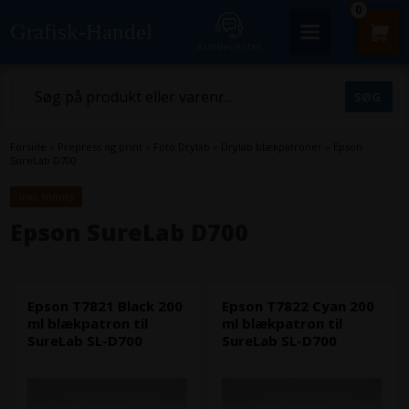
0
Grafisk-Handel
Kundecenter
Forside
»
Prepress og print
»
Foto Drylab
»
Drylab blækpatroner
»
Epson
SureLab D700
inkl. moms
Epson SureLab D700
Epson T7821 Black 200
Epson T7822 Cyan 200
ml blækpatron til
ml blækpatron til
SureLab SL-D700
SureLab SL-D700