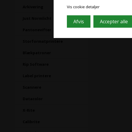
Arkivering
Vis cookie detaljer
Just Normlicht
Pantonevifter
Storformatprintere
Blækpatroner
Rip Software
Label printere
Scannere
Datacolor
X-Rite
Calibrite