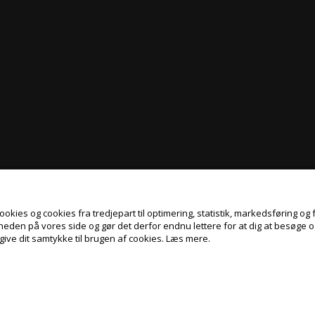
kies og cookies fra tredjepart til optimering, statistik, markedsføring og f
gheden på vores side og gør det derfor endnu lettere for at dig at besøge 
give dit samtykke til brugen af cookies.
Læs mere.
Jeg handler som
PRIVAT
ERHVERV
PRISER INKL. MOMS
PRISER EKSKL. MOMS