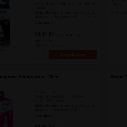
Sort blækpatron til Epson EcoTank ET-
14000.
Blækpatronen har en kapacitet på ca.
1 stk. p
4000 sider, du vil dermed kunne holde
dine omkostninger ved udskrivning
Læs mere
nede på et minimum.
54,44
Kr.
ekskl. moms og
miljøbidrag
(68,05 Kr. inkl. moms)
magenta blækpatron - 70 ml
Epson T
Varenr.: 93569
Magenta blækpatron til Epson
EcoTank ET-14000.
Blækpatronen har en kapacitet på ca.
4000 sider, du vil dermed kunne holde
dine omkostninger ved udskrivning
Læs mere
nede på et minimum.