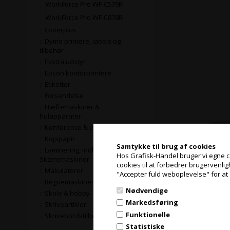
WorkForce Pro WF-C579R
WorkForce Pro WF-C878R
Coverplus
Dymo printere, labels og
tilbehør
Ekstra udstyr
Epson kontorprintere
Etiketter
Forsendelse
Hæftemaskiner &
hulapparater
Konference & præsentation
Kopipapir
Samtykke til brug af cookies
Laminering, Indbinding og
Hos Grafisk-Handel bruger vi egne coo
Skæremaskiner
cookies til at forbedrer brugervenli
Makulatorer
"Accepter fuld weboplevelse" for at 
Regnemaskiner
Nødvendige
Skole & hobby
Markedsføring
Skriveartikler
Funktionelle
Skrivebordstilbehør
Statistiske