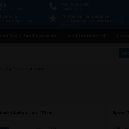
ring
+45 3686 8080
lager i Hvidovre
Man-Fre 9-15
l service
4+ stjerner anmeldelser
onel viden om alle vores
Vores kunder giver os anmeldelser på 4+
stjerner
andling & færdiggørelse
Kvalitetskontrol
Lage
ner
»
Epson EcoTank ET-14000
lack blækpatron - 70 ml
Epson T
Varenr.: 93566