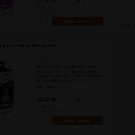
57,88
Kr.
ekskl. moms og
miljøbidrag
(72,35 Kr. inkl. moms)
3 stk. p
pigment black blækflaske
Varenr.: 93565
Har du brug for en ultraøkonomisk
løsning til udskrivning af dokumenter?
Det er nemt med EcoTank - med bare
et sæt blæk kan den udskrive
imponerende 6.000 sider i sort-hvid
Læs mere
og 6.500 sider i farver1. Med
farvebaseret blæk i fire farver og en
90,25
Kr.
ekskl. moms og
pigmentbaseret sort blæk udgør den
en pålidelig løsning til en lav pris til
miljøbidrag
udskrivning af kontordokumenter.
(112,81 Kr. inkl. moms)