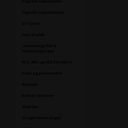
Digitale tegneplader
Digitale trykmaskiner
DTF print
Foto Drylab
Lamineringsfilm &
monteringstape
NCS, RAL og HKS farvekort
Papir og printmedier
Rammer
Roll Up Systemer
Skærme
Stregkodeløsninger