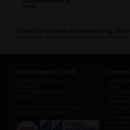
Sublimeringsprintere og
medier
Tilmeld dig vores nyhedsbrev og få go
Indeholder ofte store besparelser og nyheder. Tilmeld dig, det er 
Grafisk-Handel A/S © 2009
Informat
Kærgårdsvej 1, 2650 Hvidovre
Kundeservic
Tlf. 36 86 80 80
Leasing
Email: shop@grafisk-handel.dk
Papirformater
CVR: 27 39 12 14
Guide til valg
Nyheder fra 
Vi bestræber os på at besvare din mail
Cookie- og pri
indenfor 2 timer i hverdagen
GDPR
Fortrydelses
Handelsbeti
Leverandørli