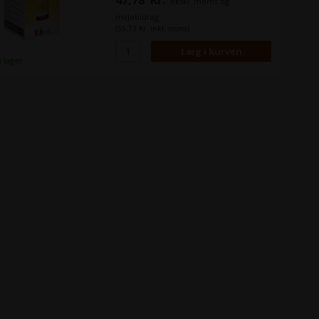
47,78
Kr.
ekskl. moms og
miljøbidrag
(59,73 Kr. inkl. moms)
å lager