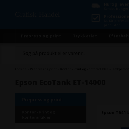
Hurtig leve
Sendes fra eget 
Grafisk-Handel
Professione
Du får professi
produkter
Prepress og print
Trykkeriet
Efterbeh
Forside
»
Prepress og print
»
Kontor - Print og kontorartikler
»
Blækpatro
Epson EcoTank ET-14000
Prepress og print
Kontor - Print og
Epson T641 b
kontorartikler