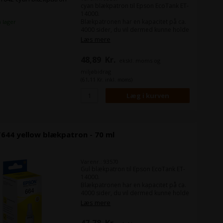
cyan blækpatron til Epson EcoTank ET-
14000.
Blækpatronen har en kapacitet på ca.
å lager
4000 sider, du vil dermed kunne holde
dine omkostninger ved udskrivning
Læs mere
nede på et minimum.
48,89
Kr.
ekskl. moms og
miljøbidrag
(61,11 Kr. inkl. moms)
644 yellow blækpatron - 70 ml
Varenr.: 93570
Gul blækpatron til Epson EcoTank ET-
14000.
Blækpatronen har en kapacitet på ca.
4000 sider, du vil dermed kunne holde
dine omkostninger ved udskrivning
Læs mere
nede på et minimum.