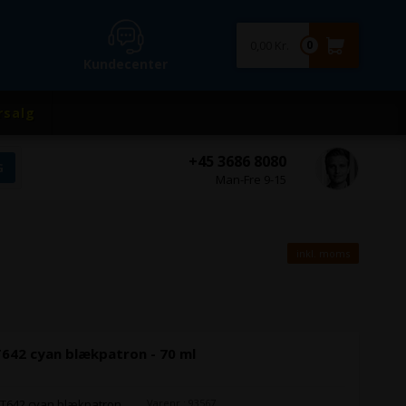
0,00 Kr.
0
Kundecenter
rsalg
+45 3686 8080
Man-Fre 9-15
inkl. moms
642 cyan blækpatron - 70 ml
Varenr.: 93567