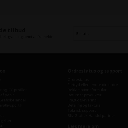
de tilbud
helt gratis og nemt at framelde.
ion
Ordrestatus og support
e
Ordrestatus
Fortryd eller ændre din ordre
 og ICC profiler
Reklamationsformular
 af papir
Returner produkter
Grafisk-Handel
Fragt og levering
vatlivspolitik
Betaling og faktura
Teknisk support
ret
Bliv Grafisk-Handel partner
ngelser
ste
Læs mere om