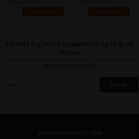
vand, ridser og falmning.
(943,00 Kr. inkl. moms)
(1.039,61 Kr. inkl. moms)
Indhold:
220 ml
Type:
Epson Ultra Chrome K3
Farve:
Yellow / Gul
Tilmeld dig vores nyhedsbrev og få gode
tilbud
Indeholder ofte store besparelser og nyheder. Tilmeld dig, det er helt
gratis og nemt at framelde.
Grafisk-Handel A/S © 2009