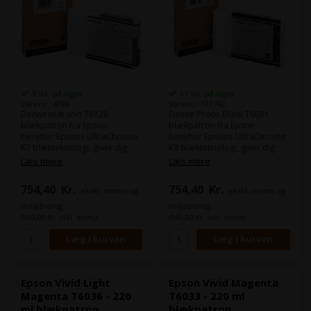
3 stk. på lager
11 stk. på lager
Varenr.: 4098
Varenr.: 101742
Denne mat sort T6128
Denne Photo Black T6031
blækpatron fra Epson
blækpatron fra Epson
benytter Epsons UltraChrome
benytter Epsons UltraChrome
K3 blækteknologi, giver dig
K3 blækteknologi, giver dig
flotte fotoprint.
flotte fotoprint.
Læs mere
Læs mere
UltraChrome K3
UltraChrome K3
blækteknologien har en
blækteknologien har en
754,40
Kr.
754,40
Kr.
ekskl. moms og
ekskl. moms og
overlegen
overlegen
modstandsdygtighed mod
modstandsdygtighed mod
miljøbidrag
miljøbidrag
vand, ridser og falmning.
vand, ridser og falmning.
(943,00 Kr. inkl. moms)
(943,00 Kr. inkl. moms)
Indhold:
220 ml
Indhold:
220 ml
Type:
Epson Ultra Chrome K3
Type:
Epson Ultra Chrome K3
Farve:
Matte Black / Mat sort
Farve:
Photo Black
Epson Vivid Light
Epson Vivid Magenta
Magenta T6036 - 220
T6033 - 220 ml
ml blækpatron
blækpatron