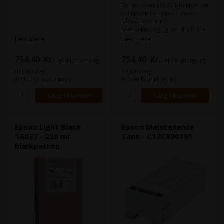
Denne cyan T6032 blækpatron
fra Epson benytter Epsons
UltraChrome K3
blækteknologi, giver dig flotte
fotoprint.
Læs mere
Læs mere
UltraChrome K3
blækteknologien har en
754,40
Kr.
754,40
Kr.
ekskl. moms og
ekskl. moms og
overlegen
modstandsdygtighed mod
miljøbidrag
miljøbidrag
vand, ridser og falmning.
(943,00 Kr. inkl. moms)
(943,00 Kr. inkl. moms)
Indhold:
220 ml
Type:
Epson Ultra Chrome K3
Farve:
Cyan
Epson Light Black
Epson Maintenance
T6037 - 220 ml
Tank - C12C890191
blækpatron