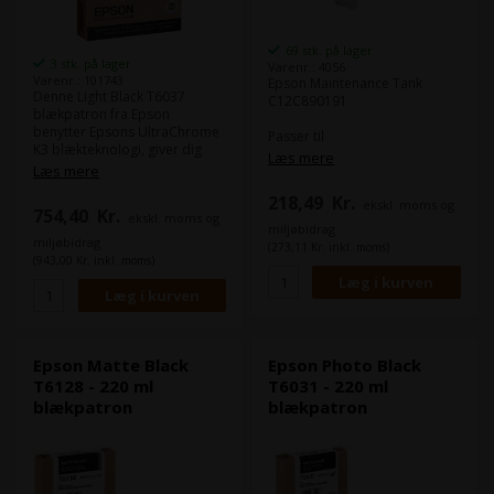
69 stk. på lager
3 stk. på lager
Varenr.: 4056
Varenr.: 101743
Epson Maintenance Tank
Denne Light Black T6037
C12C890191
blækpatron fra Epson
benytter Epsons UltraChrome
Passer til
K3 blækteknologi, giver dig
Epson Stylus Pro 4000
Læs mere
flotte fotoprint.
Læs mere
Epson Stylus Pro 4400
UltraChrome K3
Epson Stylus Pro 4450
218,49
Kr.
blækteknologien har en
ekskl. moms og
Epson Stylus Pro 4800
754,40
Kr.
ekskl. moms og
overlegen
Epson Stylus Pro 4880
miljøbidrag
modstandsdygtighed mod
Epson Stylus Pro 7400
miljøbidrag
(273,11 Kr. inkl. moms)
vand, ridser og falmning.
Epson Stylus Pro 7450
(943,00 Kr. inkl. moms)
Epson Stylus Pro 7600
Indhold:
220 ml
Epson Stylus Pro 7800
Type:
Epson Ultra Chrome K3
Epson Stylus Pro 7880
Farve:
Light Black
Epson Stylus Pro 7890
Epson Stylus Pro 7900
Epson Matte Black
Epson Photo Black
Epson Stylus Pro WT7900
Epson Stylus Pro 9400
T6128 - 220 ml
T6031 - 220 ml
Epson Stylus Pro 9450
blækpatron
blækpatron
Epson Stylus Pro 9600
Epson Stylus Pro 9800
Epson Stylus Pro 9880
Epson Stylus Pro 9890
Epson Stylus Pro 11880