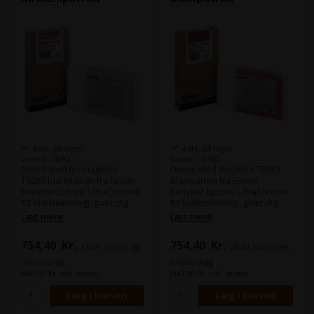
4 stk. på lager
4 stk. på lager
Varenr.: 4092
Varenr.: 4100
Denne vivid lys magenta
Denne vivid magenta T6033
T6036 blækpatron fra Epson
blækpatron fra Epson
benytter Epsons UltraChrome
benytter Epsons UltraChrome
K3 blækteknologi, giver dig
K3 blækteknologi, giver dig
flotte fotoprint.
flotte fotoprint.
Læs mere
Læs mere
UltraChrome K3
UltraChrome K3
blækteknologien har en
blækteknologien har en
754,40
Kr.
754,40
Kr.
ekskl. moms og
ekskl. moms og
overlegen
overlegen
modstandsdygtighed mod
modstandsdygtighed mod
miljøbidrag
miljøbidrag
vand, ridser og falmning.
vand, ridser og falmning.
(943,00 Kr. inkl. moms)
(943,00 Kr. inkl. moms)
Indhold:
220 ml
Indhold:
220 ml
Type:
Epson Ultra Chrome K3
Type:
Epson Ultra Chrome K3