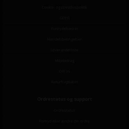
Cookie- og privatlivspolitik
GDPR
Fortrydelsesret
Handelsbetingelser
Leverandørliste
Miljøbidrag
Om os
Returfragtlabel
Ordrestatus og support
Ordrestatus
Fortryd eller ændre din ordre