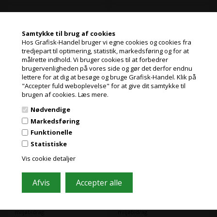
Farve:
Vivid Light Magenta /
Farve:
Vivid Magenta / Vivid
Vivid lys magenta
magenta
Epson Yellow T6034 -
Epson kniv -
220 ml blækpatron
Automatisk skæring
Samtykke til brug af cookies
Hos Grafisk-Handel bruger vi egne cookies og cookies fra
tredjepart til optimering, statistik, markedsføring og for at
målrette indhold. Vi bruger cookies til at forbedrer
Jeg handler som
brugervenligheden på vores side og gør det derfor endnu
lettere for at dig at besøge og bruge Grafisk-Handel. Klik på
"Accepter fuld weboplevelse" for at give dit samtykke til
PRIVAT
brugen af cookies.
Læs mere.
PRISER INKL. MOMS
Nødvendige
ERHVERV
Markedsføring
PRISER EKSKL. MOMS
Funktionelle
12 stk. på lager
Ikke på lager
Varenr.: 4095
Varenr.: 8787
Statistiske
Denne gule T6034 blækpatron
Epson reserve skæreblad til
fra Epson benytter Epsons
autobeskæring.
Vis cookie detaljer
UltraChrome K3
blækteknologi, giver dig flotte
fotoprint.
Læs mere
Læs mere
UltraChrome K3
blækteknologien har en
754,40
Kr.
831,69
Kr.
ekskl. moms og
ekskl. moms og
overlegen
modstandsdygtighed mod
miljøbidrag
miljøbidrag