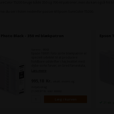
SureColor T5200 bruge både 350 og 700 ml patroner, men du kan også frit b
rne du ser i listen nedenfor passer til Epson SureColor T5200.
 Photo Black - 350 ml blækpatron
Epson 
Varenr.: 9063
Epson T6931 foto sorte blækpatron er
specielt udviklet til at producere
holdbare udskrifter i høj kvalitet med
dybe sorte farver, en bred farveskala,
og skarpe tætte linjer med en
Læs mere
minimum bredde på 0,02 mm. Den
bruger Epsons UltraChrome XD
995,18
Kr.
ekskl. moms og
teknologi som giver fine detaljer for
en produktions printer.
miljøbidrag
(1.243,97 Kr. inkl. moms)
Indhold:
350 ml
Type:
Epson UltraChrome XD
Farve:
Photo Black / Foto sort
21 stk. 