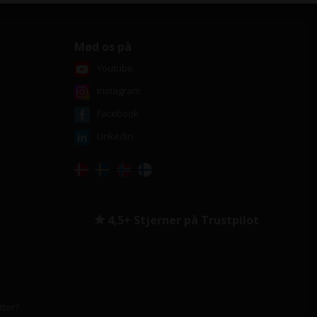
Mød os på
Youtube
Instagram
Facebook
Linkedin
4,5+ Stjerner på Trustpilot
tter?