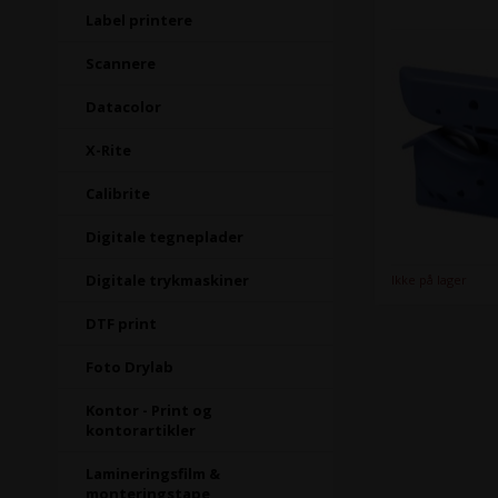
Label printere
Scannere
Datacolor
X-Rite
Calibrite
Digitale tegneplader
Digitale trykmaskiner
Ikke på lager
DTF print
Foto Drylab
Kontor - Print og
kontorartikler
Lamineringsfilm &
monteringstape