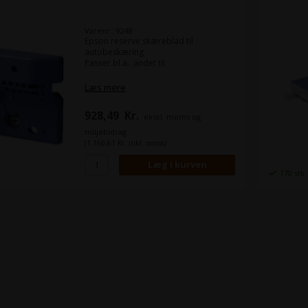
Varenr.: 9248
Epson reserve skæreblad til
autobeskæring.
Passer bl.a.. andet til
Epson SureColor T3000
Læs mere
Epson SureColor T3200
Epson SureColor T5000
928,49
Kr.
ekskl. moms og
Epson SureColor T5200
Epson SureColor T7000
miljøbidrag
Epson SureColor T7200
(1.160,61 Kr. inkl. moms)
170 stk.