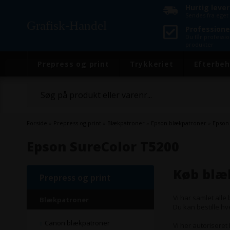
Hurtig leve
Sendes fra eget 
Grafisk-Handel
Professione
Du får professi
produkter
Prepress og print
Trykkeriet
Efterbeh
Forside
»
Prepress og print
»
Blækpatroner
»
Epson blækpatroner
»
Epson
Epson SureColor T5200
Køb blæk
Prepress og print
Vi har samlet all
Blækpatroner
Du kan bestille hv
Canon blækpatroner
Vi her autoriseret