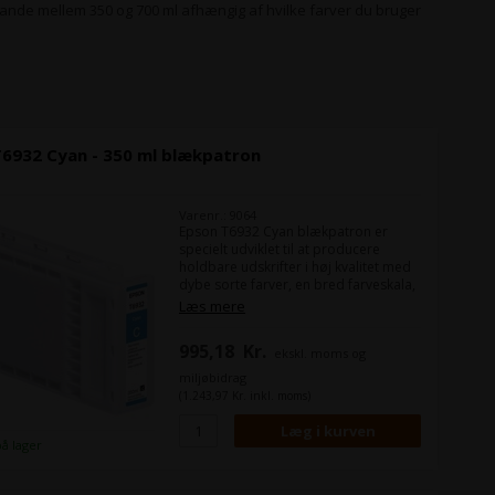
lande mellem 350 og 700 ml afhængig af hvilke farver du bruger
T6932 Cyan - 350 ml blækpatron
Varenr.: 9064
Epson T6932 Cyan blækpatron er
specielt udviklet til at producere
holdbare udskrifter i høj kvalitet med
dybe sorte farver, en bred farveskala,
og skarpe tætte linjer med en
Læs mere
minimum bredde på 0,02 mm. Den
bruger Epsons UltraChrome XD
995,18
Kr.
ekskl. moms og
teknologi som giver fine detaljer for
en produktions printer.
miljøbidrag
(1.243,97 Kr. inkl. moms)
Indhold:
350 ml
Type:
Epson UltraChrome XD
Farve:
Cyan
på lager