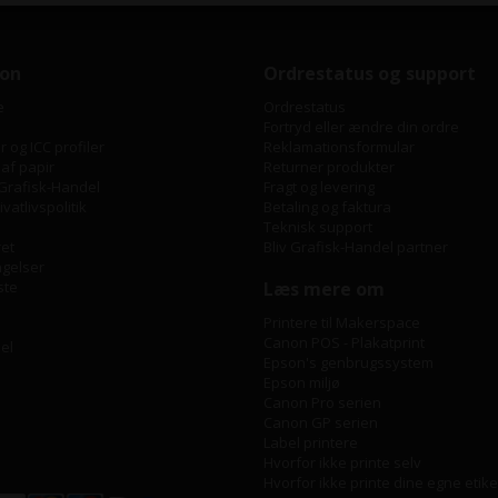
ion
Ordrestatus og support
e
Ordrestatus
Fortryd eller ændre din ordre
 og ICC profiler
Reklamationsformular
 af papir
Returner produkter
Grafisk-Handel
Fragt og levering
vatlivspolitik
Betaling og faktura
Teknisk support
ret
Bliv Grafisk-Handel partner
ngelser
ste
Læs mere om
Printere til Makerspace
Canon POS - Plakatprint
bel
Epson's genbrugssystem
Epson miljø
Canon Pro serien
Canon GP serien
Label printere
Hvorfor ikke printe selv
Hvorfor ikke printe dine egne etike