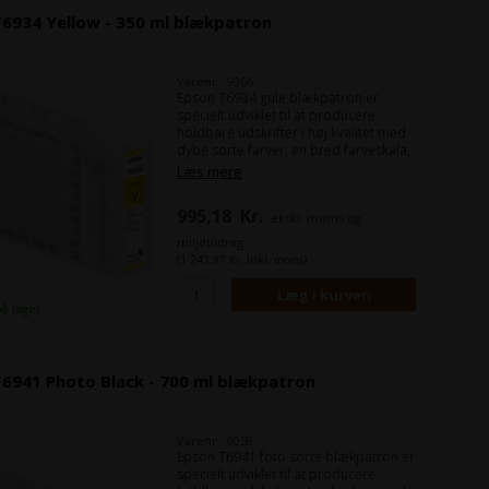
6934 Yellow - 350 ml blækpatron
Varenr.: 9066
Epson T6934 gule blækpatron er
specielt udviklet til at producere
holdbare udskrifter i høj kvalitet med
dybe sorte farver, en bred farveskala,
og skarpe tætte linjer med en
Læs mere
minimum bredde på 0,02 mm. Den
bruger Epsons UltraChrome XD
995,18
Kr.
ekskl. moms og
teknologi som giver fine detaljer for
en produktions printer.
miljøbidrag
(1.243,97 Kr. inkl. moms)
Indhold:
350 ml
Type:
Epson UltraChrome XD
Farve:
Yellow / Gul
på lager
6941 Photo Black - 700 ml blækpatron
Varenr.: 9058
Epson T6941 foto sorte blækpatron er
specielt udviklet til at producere