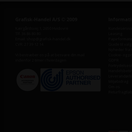
Grafisk-Handel A/S © 2009
Informat
Kærgårdsvej 1, 2650 Hvidovre
Kundeservic
Tlf. 36 86 80 80
Leasing
Email: shop@grafisk-handel.dk
Papirformater
CVR: 27 39 12 14
Guide til valg
Nyheder fra 
Vi bestræber os på at besvare din mail
Cookie- og pri
indenfor 2 timer i hverdagen
GDPR
Fortrydelses
Handelsbeti
Leverandørli
Miljøbidrag
Om os
Returfragtla