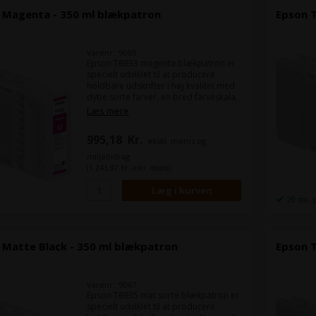
 Magenta - 350 ml blækpatron
Epson T
Varenr.: 9065
Epson T6933 magenta blækpatron er
specielt udviklet til at producere
holdbare udskrifter i høj kvalitet med
dybe sorte farver, en bred farveskala,
og skarpe tætte linjer med en
Læs mere
minimum bredde på 0,02 mm. Den
bruger Epsons UltraChrome XD
995,18
Kr.
ekskl. moms og
teknologi som giver fine detaljer for
en produktions printer.
miljøbidrag
(1.243,97 Kr. inkl. moms)
Indhold:
350 ml
Type:
Epson UltraChrome XD
Farve:
Magenta
20 stk. 
 Matte Black - 350 ml blækpatron
Epson T
Varenr.: 9067
Epson T6935 mat sorte blækpatron er
specielt udviklet til at producere