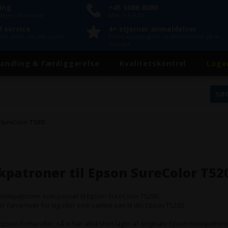
ring
+45 3686 8080
lager i Hvidovre
Man-Fre 9-15
l service
4+ stjerner anmeldelser
onel viden om alle vores
Vores kunder giver os anmeldelser på 4+
stjerner
andling & færdiggørelse
Kvalitetskontrol
Lage
 SureColor T5200
patroner til Epson SureColor T52
e blækpatroner som passer til Epson SureColor T5200.
er farve hver for sig eller som samlet sæt til din Epson T5200.
 Epson forhandler, så vi har altid stort lager af originale Epson blækpatrone