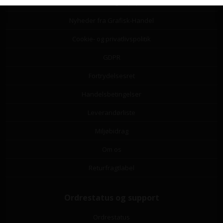
Guide til valg af papir
Nyheder fra Grafisk-Handel
Cookie- og privatlivspolitik
GDPR
Fortrydelsesret
Handelsbetingelser
Leverandørliste
Miljøbidrag
Om os
Returfragtlabel
Ordrestatus og support
Ordrestatus