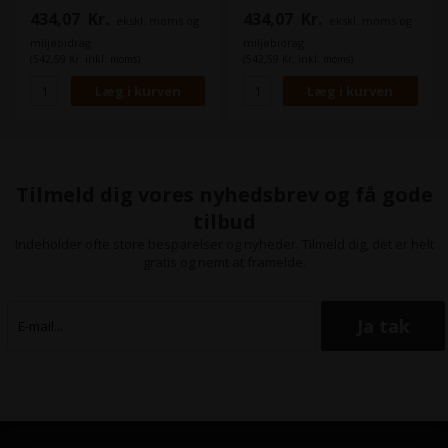
Højde:
0.45 mm
Højde:
0.45 mm
434,07
Kr.
434,07
Kr.
ekskl. moms og
ekskl. moms og
Bredde:
1.30 mm
Bredde:
1.30 mm
Antal meter:
14 meter
Antal meter:
14 meter
miljøbidrag
miljøbidrag
(542,59 Kr. inkl. moms)
(542,59 Kr. inkl. moms)
Tilmeld dig vores nyhedsbrev og få gode
tilbud
Indeholder ofte store besparelser og nyheder. Tilmeld dig, det er helt
gratis og nemt at framelde.