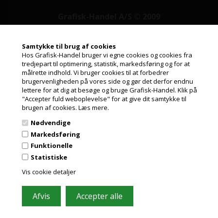
Grafisk-Handel A/S © 2009
Kærgårdsvej 1, 2650 Hvidovre
Tlf. 36 86 80 80
Samtykke til brug af cookies
Email: shop@grafisk-handel.dk
Hos Grafisk-Handel bruger vi egne cookies og cookies fra
CVR: 27 39 12 14
tredjepart til optimering, statistik, markedsføring og for at
målrette indhold. Vi bruger cookies til at forbedrer
Vi bestræber os på at besvare din mail indenfor 2 timer i hverdagen
Jeg handler som
brugervenligheden på vores side og gør det derfor endnu
lettere for at dig at besøge og bruge Grafisk-Handel. Klik på
"Accepter fuld weboplevelse" for at give dit samtykke til
PRIVAT
brugen af cookies.
Læs mere.
PRISER INKL. MOMS
Nødvendige
ERHVERV
Markedsføring
PRISER EKSKL. MOMS
Funktionelle
Information
Statistiske
Kundeservice
Vis cookie detaljer
Leasing
Papirformater og ICC profiler