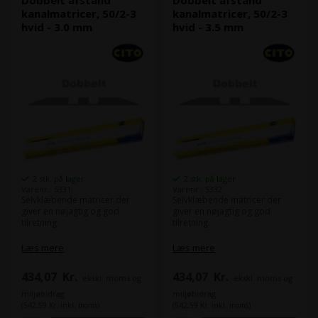
Dobbelt afstand
Dobbelt afstand
kanalmatricer, 50/2-3
kanalmatricer, 50/2-3
hvid - 3.0 mm
hvid - 3.5 mm
2 stk. på lager
2 stk. på lager
Varenr.: 5331
Varenr.: 5332
Selvklæbende matricer der
Selvklæbende matricer der
giver en nøjagtig og god
giver en nøjagtig og god
tilretning.
tilretning.
Type:
50/2-3
Type:
50/2-3
Læs mere
Læs mere
Mellemrum:
3.0 mm
Mellemrum:
3.5 mm
Højde:
0.45 mm
Højde:
0.45 mm
434,07
Kr.
434,07
Kr.
ekskl. moms og
ekskl. moms og
Bredde:
1.30 mm
Bredde:
1.30 mm
Antal meter:
14 meter
Antal meter:
14 meter
miljøbidrag
miljøbidrag
(542,59 Kr. inkl. moms)
(542,59 Kr. inkl. moms)