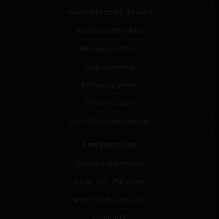
Fortryd eller ændre din ordre
Reklamationsformular
Returner produkter
Fragt og levering
Betaling og faktura
Teknisk support
Bliv Grafisk-Handel partner
Læs mere om
Printere til Makerspace
Canon POS - Plakatprint
Epson's genbrugssystem
Epson miljø