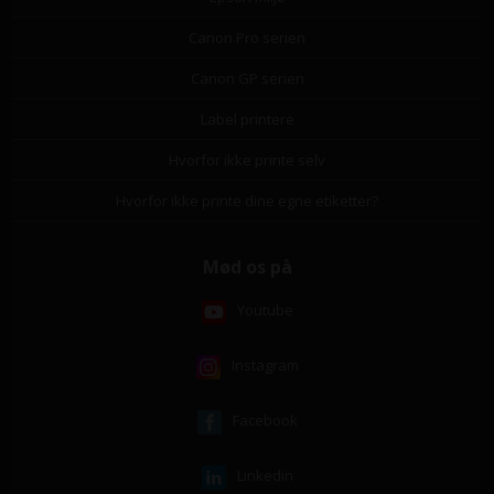
Canon Pro serien
Canon GP serien
Label printere
Hvorfor ikke printe selv
Hvorfor ikke printe dine egne etiketter?
Mød os på
Youtube
Instagram
Facebook
Linkedin