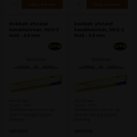
Dobbelt afstand
Dobbelt afstand
kanalmatricer, 50/2-3
kanalmatricer, 50/2-3
hvid - 4.0 mm
hvid - 5.0 mm
Ikke på lager
Ikke på lager
Varenr.: 5333
Varenr.: 5334
Selvklæbende matricer der
Selvklæbende matricer der
giver en nøjagtig og god
giver en nøjagtig og god
tilretning.
tilretning.
Type:
50/2-3
Type:
50/2-3
Læs mere
Læs mere
Mellemrum:
4.0 mm
Mellemrum:
5.0 mm