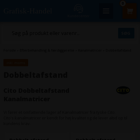
0
Grafisk-Handel
Kundecenter
Forside
»
Efterbehandling & færdiggørelse
»
Kanalmatricer
»
Dobbeltafstand
inkl. moms
Dobbeltafstand
Cito Dobbeltafstand
Kanalmatricer
Vi fører et omfattende lager af Kanalmatricer fra tyske Cito.
Cito's kanalmatricer er kendt for høj kvalitet og de lever altid op til
kundens krav.