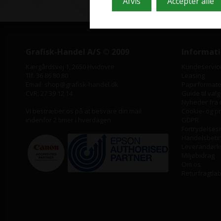
Grafisk-Handel A/S © 2009
Informat
Kærgårdsvej 1, 2650 Hvidovre
Kundeservic
Tlf. 36 86 80 80
Leasing
Email: shop@grafisk-handel.dk
Papirformater
CVR: 27 39 12 14
Guide til valg
Nyheder fra 
Vi bestræber os på at besvare din mail
Cookie- og pri
indenfor 2 timer i hverdagen
GDPR
Fortrydelses
Handelsbeti
Leverandørli
Miljøbidrag
Om os
Returfragtla