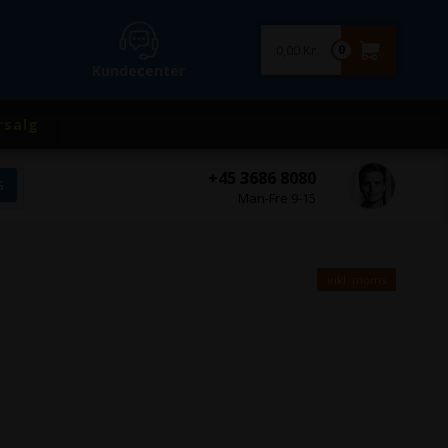
0,00 Kr.
0
Kundecenter
rsalg
+45 3686 8080
Man-Fre 9-15
inkl. moms