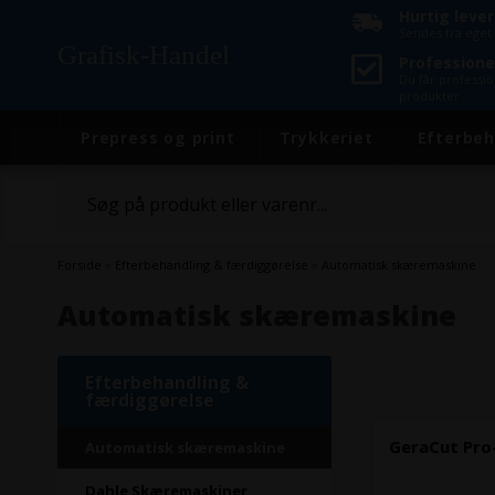
Hurtig leve
Sendes fra eget 
Grafisk-Handel
Professione
Du får professi
produkter
Prepress og print
Trykkeriet
Efterbeh
Forside
»
Efterbehandling & færdiggørelse
»
Automatisk skæremaskine
Automatisk skæremaskine
Efterbehandling &
færdiggørelse
GeraCut Pro-
Automatisk skæremaskine
Dahle Skæremaskiner