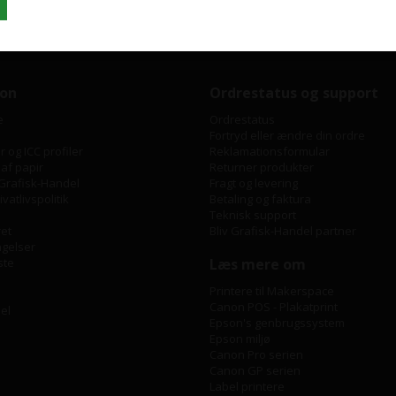
ion
Ordrestatus og support
e
Ordrestatus
Fortryd eller ændre din ordre
 og ICC profiler
Reklamationsformular
 af papir
Returner produkter
Grafisk-Handel
Fragt og levering
vatlivspolitik
Betaling og faktura
Teknisk support
ret
Bliv Grafisk-Handel partner
ngelser
ste
Læs mere om
Printere til Makerspace
Canon POS - Plakatprint
bel
Epson's genbrugssystem
Epson miljø
Canon Pro serien
Canon GP serien
Label printere