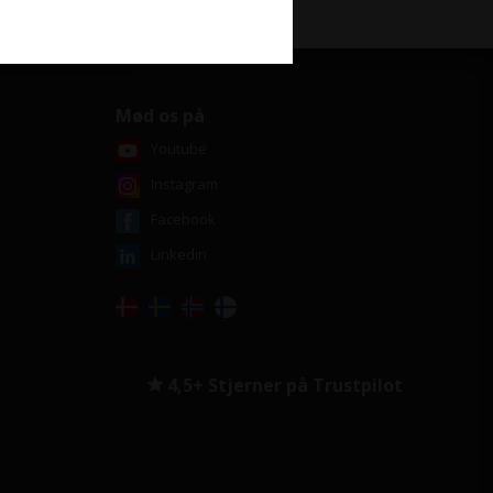
Mød os på
Youtube
Instagram
Facebook
Linkedin
4,5+ Stjerner på Trustpilot