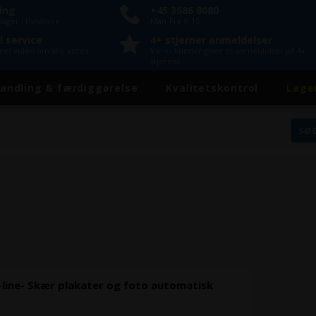
ring
+45 3686 8080
lager i Hvidovre
Man-Fre 9-15
l service
4+ stjerner anmeldelser
onel viden om alle vores
Vores kunder giver os anmeldelser på 4+
stjerner
andling & færdiggørelse
Kvalitetskontrol
Lage
line- Skær plakater og foto automatisk