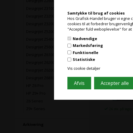
DesignJet Z2600
DesignJet Z3100
12 stk. på lager
Samtykke til brug af cookies
DesignJet Z3200
Hos Grafisk-Handel bruger vi egne coo
cookies til at forbedrer brugervenli
Designjet Z3200
"Accepter fuld weboplevelse" for at 
HP 72 Matte
DesignJet Z5200
Nødvendige
DesignJet Z5400
Markedsføring
DesignJet Z5600
Funktionelle
Designjet Z6100
Statistiske
Designjet Z6200
Vis cookie detaljer
DesignJet Z6200
DesignJet Z6810
HP Z6 Pro
HP Z9+ Pro
Z6 Series
Z9+ Series
26 stk. på lager
Arkivering