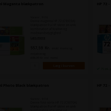
 ml Magenta blækpatron
HP 72 -
Varenr.: 9116
Denne magenta HP 72 (C9372A)
blækpatron fra HP sikrer en unik
kombination af kvalitet og
modstandsdygtighed.
Du får ensartede skarpe, klare og
Læs mere
nøjagtige streger samt levende farver
– selv med neutrale gråtoner – og
557,59
Kr.
ekskl. moms og
hurtigttørrende, modstandsdygtige
print.
miljøbidrag
(696,99 Kr. inkl. moms)
Indhold:
130 ml
Farve:
Magenta
75 stk. 
ml Photo Black blækpatron
HP 72 -
Varenr.: 9114
Denne foto sorte HP 72 (C9370A)
blækpatron fra HP sikrer en unik
kombination af kvalitet og