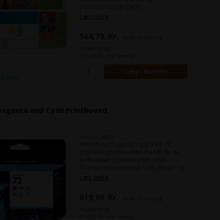
modstandsdygtighed.
Du får ensartede skarpe, klare og
Læs mere
nøjagtige streger samt levende farver
– selv med neutrale gråtoner – og
564,79
Kr.
ekskl. moms og
hurtigttørrende, modstandsdygtige
print.
miljøbidrag
(705,99 Kr. inkl. moms)
Indhold:
130 ml
Farve:
Yellow
på lager
Magenta and Cyan Printhoved
Varenr.: 9121
Med disse magenta og grå HP 72
(C9383A) printhoveder fra HP får du
driftssikker og problemfri print.
Få præcision ved høje hastigheder og
tidsbesparende styring af
Læs mere
forbrugsvarer. Fremstil professionelle
print, og bevar samtidig en høj
619,99
Kr.
ekskl. moms og
produktivitet.
miljøbidrag
Farve:
Magenta og Cyan
(774,99 Kr. inkl. moms)