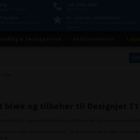
ring
+45 3686 8080
lager i Hvidovre
Man-Fre 9-15
l service
4+ stjerner anmeldelser
onel viden om alle vores
Vores kunder giver os anmeldelser på 4+
stjerner
andling & færdiggørelse
Kvalitetskontrol
Lage
 T1120
t blæk og tilbehør til Designjet T
plet udvalg af originale blækpatroner, printhoveder og maintenance cartrid
ukkende originale produkter fra HP, så du er sikret høj kvalitet, lang hold
gang.