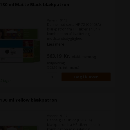
 130 ml Matte Black blækpatron
Varenr.: 9113
Denne mat sorte HP 72 (C9403A)
blækpatron fra HP sikrer en unik
kombination af kvalitet og
modstandsdygtighed.
Du får ensartede skarpe, klare og
Læs mere
nøjagtige streger samt levende farver
– selv med neutrale gråtoner – og
563,19
Kr.
ekskl. moms og
hurtigttørrende, modstandsdygtige
print.
miljøbidrag
(703,99 Kr. inkl. moms)
Indhold:
130 ml
Farve:
Matte Black
på lager
 130 ml Yellow blækpatron
Varenr.: 9117
Denne gule HP 72 (C9373A)
blækpatron fra HP sikrer en unik
kombination af kvalitet og