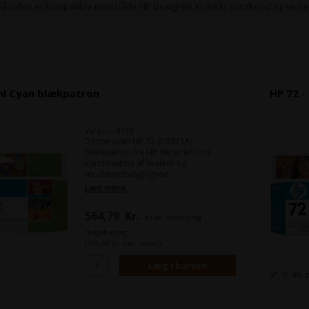
på siden er kompatible med både HP DesignJet XL 3800. Scroll ned og se he
 ml Cyan blækpatron
HP 72 -
Varenr.: 9115
Denne cyan HP 72 (C9371A)
blækpatron fra HP sikrer en unik
kombination af kvalitet og
modstandsdygtighed.
Du får ensartede skarpe, klare og
Læs mere
nøjagtige streger samt levende farver
– selv med neutrale gråtoner – og
564,79
Kr.
ekskl. moms og
hurtigttørrende, modstandsdygtige
print.
miljøbidrag
(705,99 Kr. inkl. moms)
Indhold:
130 ml
Farve:
Cyan
70 stk. 