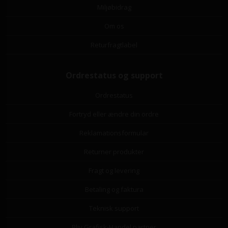
Miljøbidrag
Om os
Returfragtlabel
Ordrestatus og support
Ordrestatus
Fortryd eller ændre din ordre
Reklamationsformular
Returner produkter
Fragt og levering
Betaling og faktura
Teknisk support
Bliv Grafisk-Handel partner