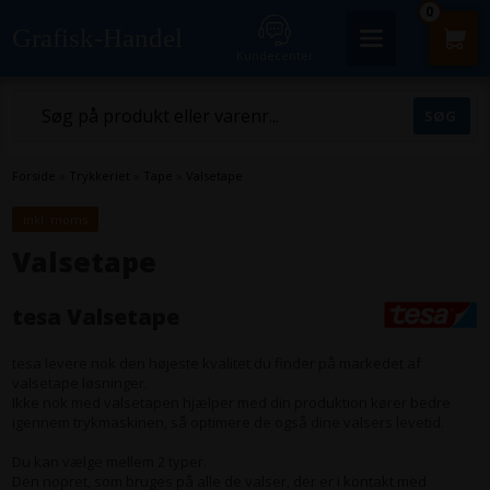
0
Grafisk-Handel
Kundecenter
Forside
»
Trykkeriet
»
Tape
»
Valsetape
inkl. moms
Valsetape
tesa Valsetape
tesa levere nok den højeste kvalitet du finder på markedet af
valsetape løsninger.
Ikke nok med valsetapen hjælper med din produktion kører bedre
igennem trykmaskinen, så optimere de også dine valsers levetid.
Du kan vælge mellem 2 typer.
Den nopret, som bruges på alle de valser, der er i kontakt med