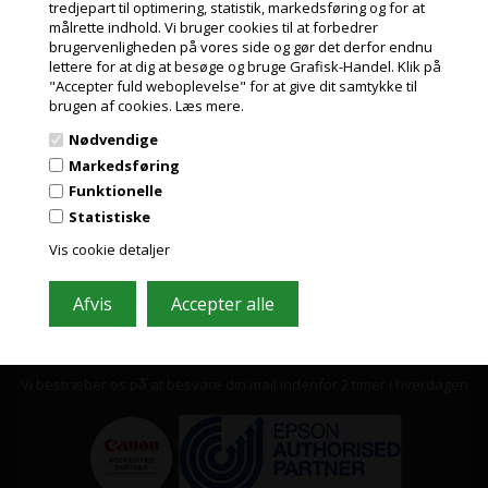
tredjepart til optimering, statistik, markedsføring og for at
gratis og nemt at framelde.
målrette indhold. Vi bruger cookies til at forbedrer
Jeg handler som
I daglig tale bliver den ofte
brugervenligheden på vores side og gør det derfor endnu
også kaldt sandpapirstape.
lettere for at dig at besøge og bruge Grafisk-Handel. Klik på
"Accepter fuld weboplevelse" for at give dit samtykke til
PRIVAT
brugen af cookies.
Læs mere.
PRISER INKL. MOMS
Nødvendige
ERHVERV
Markedsføring
PRISER EKSKL. MOMS
Funktionelle
Statistiske
Vis cookie detaljer
Grafisk-Handel A/S © 2009
Kærgårdsvej 1, 2650 Hvidovre
Tlf. 36 86 80 80
Email: shop@grafisk-handel.dk
CVR: 27 39 12 14
Vi bestræber os på at besvare din mail indenfor 2 timer i hverdagen