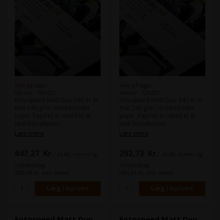
Ikke på lager
Ikke på lager
Varenr.: 109323
Varenr.: 109321
Fotospeed Matt Duo 240 er et
Fotospeed Matt Duo 240 er et
mat 240 g/m² dobbeltsidet
mat 240 g/m² dobbeltsidet
papir. Papiret er ideelt til at
papir. Papiret er ideelt til at
lave fotoalbums.
lave fotoalbums.
Matt Duo 240 er dine print et
Matt Duo 240 er dine print et
Læs mere
Læs mere
bred farverum og leverer
bred farverum og leverer
pålideligt smukke billeder hver
pålideligt smukke billeder hver
647,27
Kr.
292,73
Kr.
ekskl. moms og
ekskl. moms og
gang.
gang.
miljøbidrag
miljøbidrag
(809,09 Kr. inkl. moms)
(365,91 Kr. inkl. moms)
Fotospeed Matt Duo
Fotospeed Matt Duo