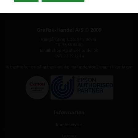
Grafisk-Handel A/S © 2009
Kærgårdsvej 1, 2650 Hvidovre
Tlf. 36 86 80 80
Email: shop@grafisk-handel.dk
CVR: 27 39 12 14
Vi bestræber os på at besvare din mail indenfor 2 timer i hverdagen
Information
Kundeservice
Leasing