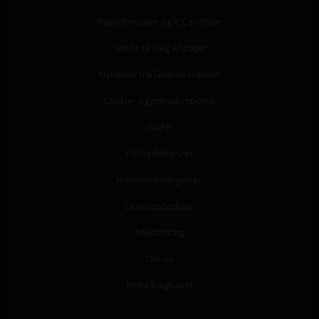
Papirformater og ICC profiler
Guide til valg af papir
Nyheder fra Grafisk-Handel
Cookie- og privatlivspolitik
GDPR
Fortrydelsesret
Handelsbetingelser
Leverandørliste
Miljøbidrag
Om os
Returfragtlabel