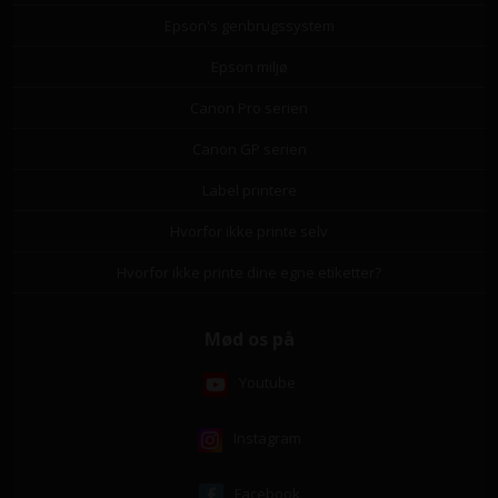
Epson's genbrugssystem
Epson miljø
Canon Pro serien
Canon GP serien
Label printere
Hvorfor ikke printe selv
Hvorfor ikke printe dine egne etiketter?
Mød os på
Youtube
Instagram
Facebook