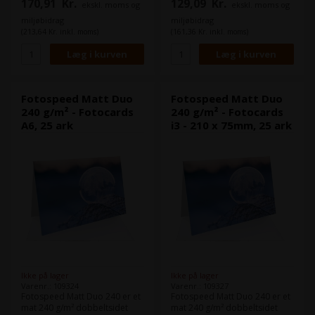
170,91
Kr.
129,09
Kr.
ekskl. moms og
ekskl. moms og
gang.
gang.
miljøbidrag
miljøbidrag
(213,64 Kr. inkl. moms)
(161,36 Kr. inkl. moms)
Fotospeed Matt Duo
Fotospeed Matt Duo
240 g/m² - Fotocards
240 g/m² - Fotocards
A6, 25 ark
i3 - 210 x 75mm, 25 ark
Ikke på lager
Ikke på lager
Varenr.: 109324
Varenr.: 109327
Fotospeed Matt Duo 240 er et
Fotospeed Matt Duo 240 er et
mat 240 g/m² dobbeltsidet
mat 240 g/m² dobbeltsidet