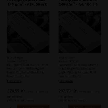
240 g/m² - A3+, 50 ark
240 g/m² - A4, 100 ark
Ikke på lager
Ikke på lager
Varenr.: 109322
Varenr.: 109320
Fotospeed Matt Duo 240 er et
Fotospeed Matt Duo 240 er et
mat 240 g/m² dobbeltsidet
mat 240 g/m² dobbeltsidet
papir. Papiret er ideelt til at
papir. Papiret er ideelt til at
lave fotoalbums.
lave fotoalbums.
Matt Duo 240 er dine print et
Matt Duo 240 er dine print et
Læs mere
Læs mere
bred farverum og leverer
bred farverum og leverer
pålideligt smukke billeder hver
pålideligt smukke billeder hver
374,55
Kr.
292,73
Kr.
ekskl. moms og
ekskl. moms og
gang.
gang.
miljøbidrag
miljøbidrag
(468,19 Kr. inkl. moms)
(365,91 Kr. inkl. moms)