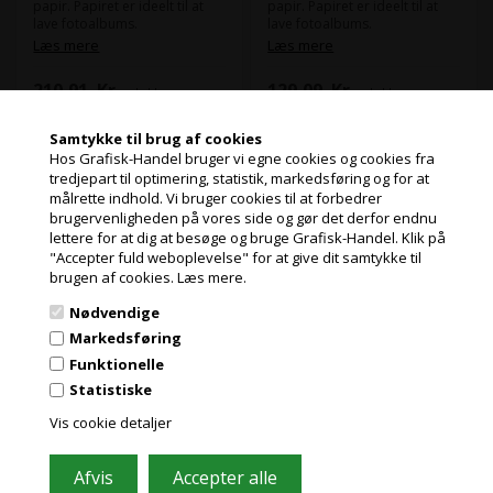
papir. Papiret er ideelt til at
papir. Papiret er ideelt til at
lave fotoalbums.
lave fotoalbums.
Matt Duo 240 er dine print et
Matt Duo 240 er dine print et
Læs mere
Læs mere
bred farverum og leverer
bred farverum og leverer
pålideligt smukke billeder hver
pålideligt smukke billeder hver
210,91
Kr.
129,09
Kr.
ekskl. moms og
ekskl. moms og
gang.
gang.
miljøbidrag
miljøbidrag
(263,64 Kr. inkl. moms)
(161,36 Kr. inkl. moms)
Samtykke til brug af cookies
Hos Grafisk-Handel bruger vi egne cookies og cookies fra
tredjepart til optimering, statistik, markedsføring og for at
målrette indhold. Vi bruger cookies til at forbedrer
Jeg handler som
brugervenligheden på vores side og gør det derfor endnu
lettere for at dig at besøge og bruge Grafisk-Handel. Klik på
"Accepter fuld weboplevelse" for at give dit samtykke til
PRIVAT
brugen af cookies.
Læs mere.
Tilmeld dig vores nyhedsbrev og få gode
PRISER INKL. MOMS
tilbud
Nødvendige
ERHVERV
Indeholder ofte store besparelser og nyheder. Tilmeld dig, det er helt
Markedsføring
gratis og nemt at framelde.
PRISER EKSKL. MOMS
Funktionelle
Statistiske
Vis cookie detaljer