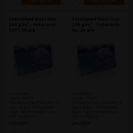
Fotospeed Matt Duo
Fotospeed Matt Duo
240 g/m² - Fotocards
240 g/m² - Fotocards
5x5", 25 ark
A5, 25 ark
Ikke på lager
Ikke på lager
Varenr.: 109326
Varenr.: 109325
Fotospeed Matt Duo 240 er et
Fotospeed Matt Duo 240 er et
mat 240 g/m² dobbeltsidet
mat 240 g/m² dobbeltsidet
papir. Papiret er ideelt til at
papir. Papiret er ideelt til at
lave fotoalbums.
lave fotoalbums.
Matt Duo 240 er dine print et
Matt Duo 240 er dine print et
Læs mere
Læs mere
bred farverum og leverer
bred farverum og leverer
pålideligt smukke billeder hver
pålideligt smukke billeder hver