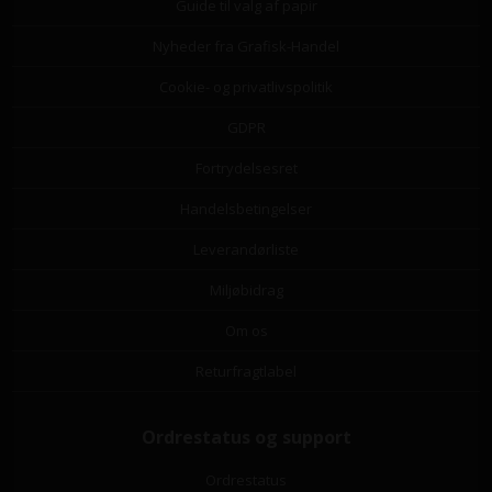
Guide til valg af papir
Nyheder fra Grafisk-Handel
Cookie- og privatlivspolitik
GDPR
Fortrydelsesret
Handelsbetingelser
Leverandørliste
Miljøbidrag
Om os
Returfragtlabel
Ordrestatus og support
Ordrestatus