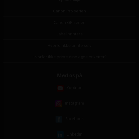
Canon Pro serien
Canon GP serien
Label printere
Hvorfor ikke printe selv
Hvorfor ikke printe dine egne etiketter?
Mød os på
Youtube
Instagram
Facebook
Linkedin