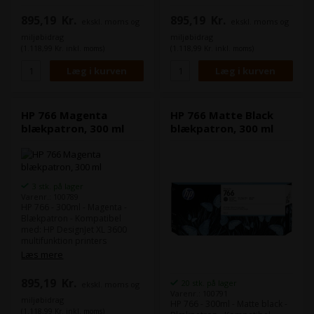
895,19
Kr.
895,19
Kr.
ekskl. moms og
ekskl. moms og
miljøbidrag
miljøbidrag
(1.118,99 Kr. inkl. moms)
(1.118,99 Kr. inkl. moms)
HP 766 Magenta
HP 766 Matte Black
blækpatron, 300 ml
blækpatron, 300 ml
3 stk. på lager
Varenr.: 100789
HP 766 - 300ml - Magenta -
Blækpatron - Kompatibel
med: HP DesignJet XL 3600
multifunktion printers
Læs mere
895,19
Kr.
20 stk. på lager
ekskl. moms og
Varenr.: 100791
miljøbidrag
HP 766 - 300ml - Matte black -
(1.118,99 Kr. inkl. moms)