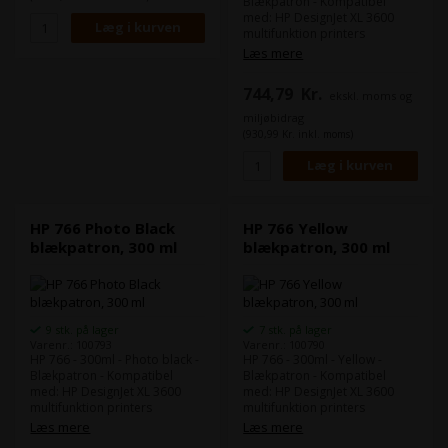
Blækpatron - Kompatibel
med: HP DesignJet XL 3600
multifunktion printers
Læs mere
744,79
Kr.
ekskl. moms og
miljøbidrag
(930,99 Kr. inkl. moms)
HP 766 Photo Black
HP 766 Yellow
blækpatron, 300 ml
blækpatron, 300 ml
9 stk. på lager
7 stk. på lager
Varenr.: 100793
Varenr.: 100790
HP 766 - 300ml - Photo black -
HP 766 - 300ml - Yellow -
Blækpatron - Kompatibel
Blækpatron - Kompatibel
med: HP DesignJet XL 3600
med: HP DesignJet XL 3600
multifunktion printers
multifunktion printers
Læs mere
Læs mere