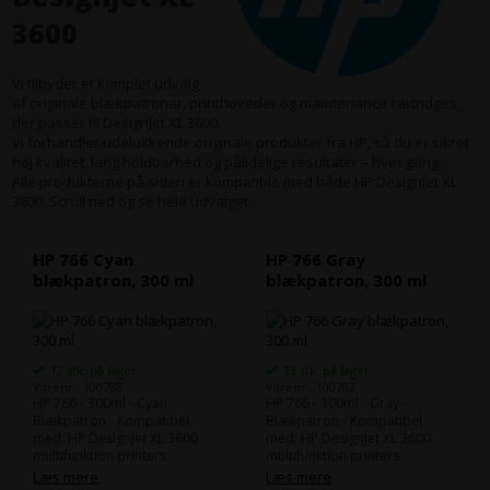
3600
Vi tilbyder et komplet udvalg
af originale blækpatroner, printhoveder og maintenance cartridges,
der passer til DesignJet XL 3600.
Vi forhandler udelukkende originale produkter fra HP, så du er sikret
høj kvalitet, lang holdbarhed og pålidelige resultater – hver gang.
Alle produkterne på siden er kompatible med både HP DesignJet XL
3800. Scroll ned og se hele udvalget.
HP 766 Cyan
HP 766 Gray
blækpatron, 300 ml
blækpatron, 300 ml
12 stk. på lager
13 stk. på lager
Varenr.: 100788
Varenr.: 100792
HP 766 - 300ml - Cyan -
HP 766 - 300ml - Gray -
Blækpatron - Kompatibel
Blækpatron - Kompatibel
med: HP DesignJet XL 3600
med: HP DesignJet XL 3600
multifunktion printers
multifunktion printers
Læs mere
Læs mere