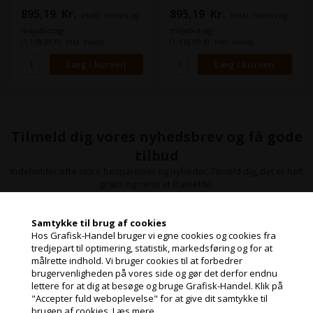
895,19
Kr.
895,19
Kr.
ekskl. moms og
ekskl. moms og
miljøbidrag
miljøbidrag
(1.118,99 Kr. inkl. moms)
(1.118,99 Kr. inkl. moms)
Tilmeld dig vores nyhedsbrev og få gode
tilbud
Indeholder ofte store besparelser og nyheder. Tilmeld dig, det er helt
gratis og nemt at framelde.
Samtykke til brug af cookies
Hos Grafisk-Handel bruger vi egne cookies og cookies fra
tredjepart til optimering, statistik, markedsføring og for at
målrette indhold. Vi bruger cookies til at forbedrer
Jeg handler som
brugervenligheden på vores side og gør det derfor endnu
lettere for at dig at besøge og bruge Grafisk-Handel. Klik på
"Accepter fuld weboplevelse" for at give dit samtykke til
PRIVAT
brugen af cookies.
Læs mere.