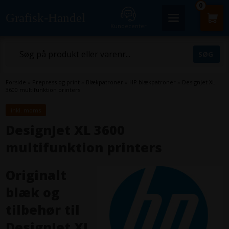
0
Grafisk-Handel
Kundecenter
Forside
»
Prepress og print
»
Blækpatroner
»
HP blækpatroner
»
DesignJet XL
3600 multifunktion printers
inkl. moms
DesignJet XL 3600
multifunktion printers
Originalt
blæk og
tilbehør til
DesignJet XL