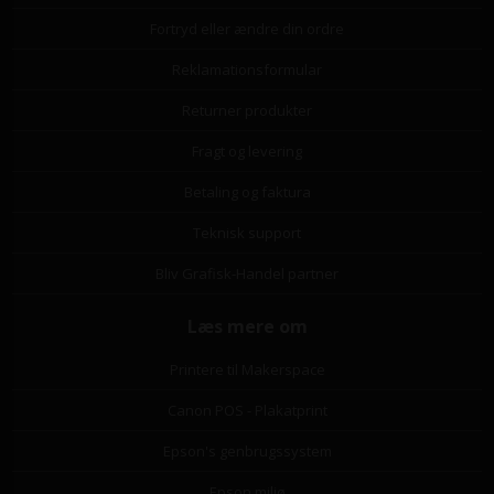
Fortryd eller ændre din ordre
Reklamationsformular
Returner produkter
Fragt og levering
Betaling og faktura
Teknisk support
Bliv Grafisk-Handel partner
Læs mere om
Printere til Makerspace
Canon POS - Plakatprint
Epson's genbrugssystem
Epson miljø