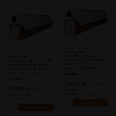
52 stk. på lager
Varenr.: 10546
2 stk. på lager
HP Durable Display Film er 36"
Varenr.: 10542
printmedie som er lavet til at
HP mat polypropylen 120g/m²
print roll-ups.
et tyndt og billigt printmedie,
Det er 36", så efter tilskæring
som er lavet af plastik med en
passer det perfekt til 85 cm
coated overflade, der gør du
Læs mere
roll-up systemer.
kan printe på det.
Læs mere
Det bruges ofte til skiltning
1.349,59
Kr.
ekskl. moms
Det er en grå "block out" på
som skal være udendørs i
1.175,99
Kr.
bagsiden så der ikke kommer
ekskl. moms
korte perioder, da det ikke
og miljøbidrag
noget lys igennem fra
tager imod fugt i eks. A-Skilte.
(1.686,99 Kr. inkl. moms)
og miljøbidrag
baggrunden på dine roll-ups
(1.469,99 Kr. inkl. moms)
Du kan printe skarp grafik og
billeder med normale inkjet
printere fra eks. Epson, HP og