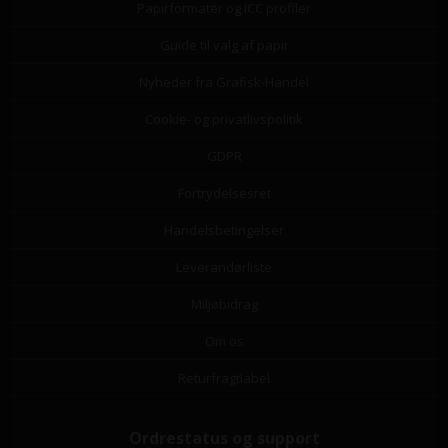
Papirformater og ICC profiler
Guide til valg af papir
Nyheder fra Grafisk-Handel
Cookie- og privatlivspolitik
GDPR
Fortrydelsesret
Handelsbetingelser
Leverandørliste
Miljøbidrag
Om os
Returfragtlabel
Ordrestatus og support