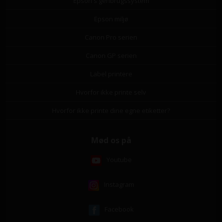
Epson's genbrugssystem
Epson miljø
Canon Pro serien
Canon GP serien
Label printere
Hvorfor ikke printe selv
Hvorfor ikke printe dine egne etiketter?
Mød os på
Youtube
Instagram
Facebook