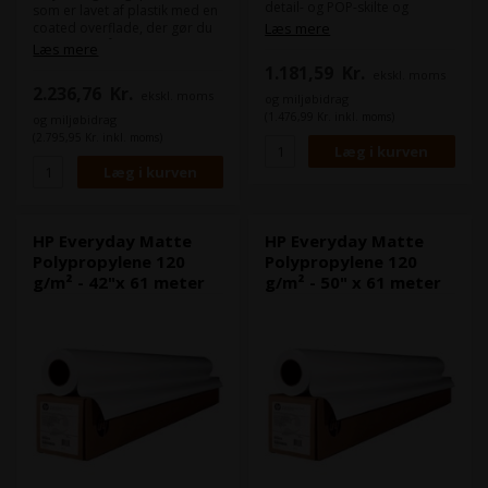
detail- og POP-skilte og
som er lavet af plastik med en
begivenhedsudstillinger med
coated overflade, der gør du
Læs mere
levende farver og
kan printe på det.
Læs mere
iøjnefaldende billedkvalitet.
Det bruges ofte til skiltning
1.181,59
Kr.
ekskl. moms
Denne matte polypropylen
som skal være udendørs i
2.236,76
Kr.
giver fremragende alsidighed
ekskl. moms
korte perioder, da det ikke
og miljøbidrag
og værdi på tværs af en bred
tager imod fugt i eks. A-Skilte.
(1.476,99 Kr. inkl. moms)
og miljøbidrag
vifte af indendørs og
(2.795,95 Kr. inkl. moms)
udendørs applikationer. Print,
brug, håndter og laminer med
lethed. Oprethold maksimal
produktivitet. HP Everyday
Matte Polypropylene er nem
at bruge og håndtere, uanset
HP Everyday Matte
HP Everyday Matte
om du laver en hurtig
Polypropylene 120
Polypropylene 120
udskrivning eller store
g/m² - 42"x 61 meter
g/m² - 50" x 61 meter
produktionsserier.
Eftertryksbehandling er glat og
let med dette rivefaste
substrat.