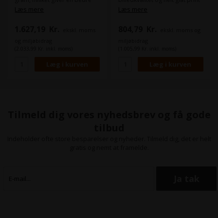
stivhed som gør det lettere at
og produktiviteten er helt i top
Læs mere
Læs mere
arbejde med og mere
på grund af dets alsidige
holdbart i eks. A-Skilte og
anvendelsesmuligheder,
1.627,19
Kr.
804,79
Kr.
ekskl. moms
ekskl. moms og
udendørs snaprammer.
øjeblikkelige tørring.
Derudover er papiret meget
og miljøbidrag
miljøbidrag
Det bruges ofte til skiltning
velegnet til laminering.
(2.033,99 Kr. inkl. moms)
(1.005,99 Kr. inkl. moms)
som skal være udendørs i
korte perioder, da det ikke
tager imod fugt.
Bredde:
42"
Længde på rullen:
22,9 m
Tilmeld dig vores nyhedsbrev og få gode
tilbud
Indeholder ofte store besparelser og nyheder. Tilmeld dig, det er helt
gratis og nemt at framelde.