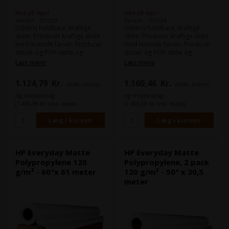
Ikke på lager
Ikke på lager
Varenr.: 101333
Varenr.: 101334
Udskriv holdbare, kraftige
Udskriv holdbare, kraftige
skilte. Producer kraftige skilte
skilte. Producer kraftige skilte
med levende farver. Producer
med levende farver. Producer
detail- og POP-skilte og
detail- og POP-skilte og
begivenhedsudstillinger med
begivenhedsudstillinger med
Læs mere
Læs mere
levende farver og
levende farver og
iøjnefaldende billedkvalitet.
iøjnefaldende billedkvalitet.
1.124,79
Kr.
1.160,46
Kr.
ekskl. moms
ekskl. moms
Denne matte polypropylen
Denne matte polypropylen
giver fremragende alsidighed
giver fremragende alsidighed
og miljøbidrag
og miljøbidrag
og værdi på tværs af en bred
og værdi på tværs af en bred
(1.405,99 Kr. inkl. moms)
(1.450,58 Kr. inkl. moms)
vifte af indendørs og
vifte af indendørs og
udendørs applikationer. Print,
udendørs applikationer. Print,
brug, håndter og laminer med
brug, håndter og laminer med
lethed. Oprethold maksimal
lethed. Oprethold maksimal
produktivitet. HP Everyday
produktivitet. HP Everyday
Matte Polypropylene er nem
Matte Polypropylene er nem
HP Everyday Matte
HP Everyday Matte
at bruge og håndtere, uanset
at bruge og håndtere, uanset
Polypropylene 120
Polypropylene, 2 pack
om du laver en hurtig
om du laver en hurtig
g/m² - 60"x 61 meter
120 g/m² - 50" x 30,5
udskrivning eller store
udskrivning eller store
meter
produktionsserier.
produktionsserier.
Eftertryksbehandling er glat og
Eftertryksbehandling er glat og
let med dette rivefaste
let med dette rivefaste
substrat.
substrat.