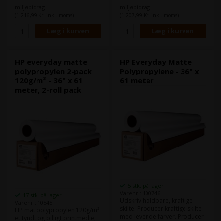
tager imod fugt i eks. A-Skilte.
tager imod fugt i eks. A-Skilte.
miljøbidrag
miljøbidrag
(1.216,99 Kr. inkl. moms)
(1.207,99 Kr. inkl. moms)
HP everyday matte
HP Everyday Matte
polypropylen 2-pack
Polypropylene - 36" x
120g/m² - 36" x 61
61 meter
meter, 2-roll pack
5 stk. på lager
Varenr.: 100746
17 stk. på lager
Udskriv holdbare, kraftige
Varenr.: 10545
skilte. Producer kraftige skilte
HP mat polypropylen 120g/m²
med levende farver. Producer
et tyndt og billigt printmedie,