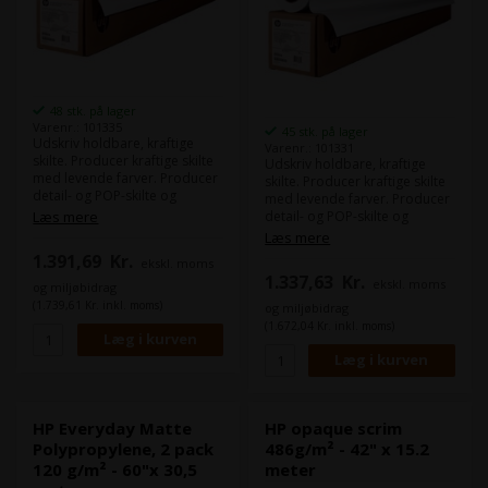
48 stk. på lager
Varenr.: 101335
45 stk. på lager
Udskriv holdbare, kraftige
Varenr.: 101331
skilte. Producer kraftige skilte
Udskriv holdbare, kraftige
med levende farver. Producer
skilte. Producer kraftige skilte
detail- og POP-skilte og
med levende farver. Producer
begivenhedsudstillinger med
Læs mere
detail- og POP-skilte og
levende farver og
begivenhedsudstillinger med
Læs mere
iøjnefaldende billedkvalitet.
levende farver og
1.391,69
Kr.
ekskl. moms
Denne matte polypropylen
iøjnefaldende billedkvalitet.
1.337,63
Kr.
giver fremragende alsidighed
ekskl. moms
Denne matte polypropylen
og miljøbidrag
og værdi på tværs af en bred
giver fremragende alsidighed
(1.739,61 Kr. inkl. moms)
og miljøbidrag
vifte af indendørs og
og værdi på tværs af en bred
(1.672,04 Kr. inkl. moms)
udendørs applikationer. Print,
vifte af indendørs og
brug, håndter og laminer med
udendørs applikationer. Print,
lethed. Oprethold maksimal
brug, håndter og laminer med
produktivitet. HP Everyday
lethed. Oprethold maksimal
Matte Polypropylene er nem
produktivitet. HP Everyday
at bruge og håndtere, uanset
Matte Polypropylene er nem
HP Everyday Matte
HP opaque scrim
om du laver en hurtig
at bruge og håndtere, uanset
Polypropylene, 2 pack
486g/m² - 42" x 15.2
udskrivning eller store
om du laver en hurtig
120 g/m² - 60"x 30,5
meter
produktionsserier.
udskrivning eller store