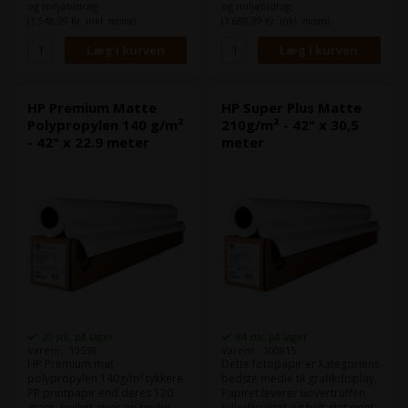
blokeringslag, det har 100 %
og miljøbidrag
og miljøbidrag
opacitet, så det ikke bliver
Det bruges ofte til skiltning
(1.548,99 Kr. inkl. moms)
(1.688,99 Kr. inkl. moms)
synligt. Det har også strålende
som skal være udendørs i
farve med 92 % lysstyrke og
korte perioder, da det ikke
140 % hvidhed, mens en mat
tager imod fugt.
finish forhindrer blænding.
Derudover tørrer den på kun
Bredde:
36"
tre minutter og kommer på en
Længde på rullen:
22,9 m
HP Premium Matte
HP Super Plus Matte
2" kerne. - Medievægt g/m²
Polypropylen 140 g/m²
210g/m² - 42" x 30,5
495g
- 42" x 22.9 meter
meter
20 stk. på lager
84 stk. på lager
Varenr.: 10538
Varenr.: 100815
HP Premium mat
Dette fotopapir er kategoriens
polypropylen 140g/m² tykkere
bedste medie til grafikdisplay.
PP printpapir end deres 120
Papiret leverer uovertruffen
gram, hvilket giver en bedre
billedkvalitet og helt glat print