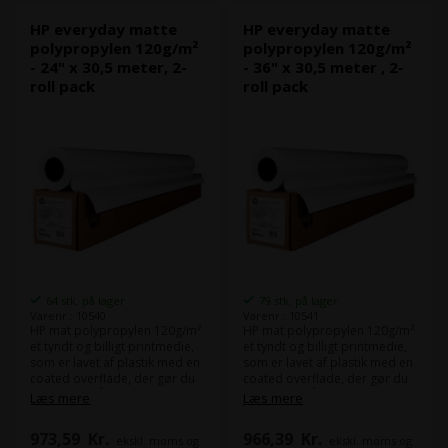
Canon.
HP everyday matte
HP everyday matte
polypropylen 120g/m²
polypropylen 120g/m²
- 24" x 30,5 meter, 2-
- 36" x 30,5 meter , 2-
roll pack
roll pack
64 stk. på lager
79 stk. på lager
Varenr.: 10540
Varenr.: 10541
HP mat polypropylen 120g/m²
HP mat polypropylen 120g/m²
et tyndt og billigt printmedie,
et tyndt og billigt printmedie,
som er lavet af plastik med en
som er lavet af plastik med en
coated overflade, der gør du
coated overflade, der gør du
kan printe på det.
kan printe på det.
Læs mere
Læs mere
Det bruges ofte til skiltning
Det bruges ofte til skiltning
som skal være udendørs i
som skal være udendørs i
973,59
Kr.
966,39
Kr.
ekskl. moms og
ekskl. moms og
korte perioder, da det ikke
korte perioder, da det ikke