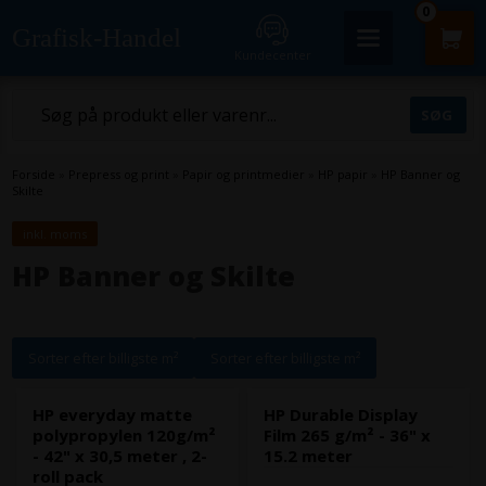
0
Grafisk-Handel
Kundecenter
Forside
»
Prepress og print
»
Papir og printmedier
»
HP papir
»
HP Banner og
Skilte
inkl. moms
HP Banner og Skilte
Sorter efter billigste m²
Sorter efter billigste m²
HP everyday matte
HP Durable Display
polypropylen 120g/m²
Film 265 g/m² - 36" x
- 42" x 30,5 meter , 2-
15.2 meter
roll pack